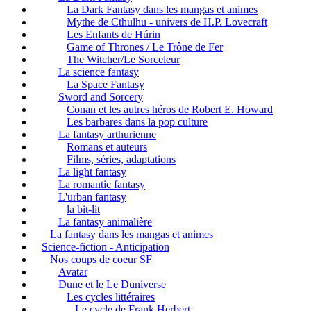
La Dark Fantasy dans les mangas et animes
Mythe de Cthulhu - univers de H.P. Lovecraft
Les Enfants de Húrin
Game of Thrones / Le Trône de Fer
The Witcher/Le Sorceleur
La science fantasy
La Space Fantasy
Sword and Sorcery
Conan et les autres héros de Robert E. Howard
Les barbares dans la pop culture
La fantasy arthurienne
Romans et auteurs
Films, séries, adaptations
La light fantasy
La romantic fantasy
L'urban fantasy
la bit-lit
La fantasy animalière
La fantasy dans les mangas et animes
Science-fiction - Anticipation
Nos coups de coeur SF
Avatar
Dune et le Le Duniverse
Les cycles littéraires
Le cycle de Frank Herbert