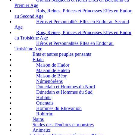
Premier Age
Rois, Reines, Princes et Princesses Elfes en Endor
au Second Age
Héros et Personnalités Elfes en Endor au Second
Age
Rois, Reines, Princes et Princesses Elfes en Endor
au Troisième Age
Héros et Personnalités Elfes en Endor au
Troisième Age
Ents et autres peuples pensants
Edain
Maison de Hador
Maison de Haleth
Maison de Bëor
Númenóréens
Dúnedain et Hommes du Nord
Dúnedain et Hommes du Sud
Hobbits
Orientais
Hommes du Rhovanion
Rohirrim
Nains
Seides des Ténébres et monstres
Animaux