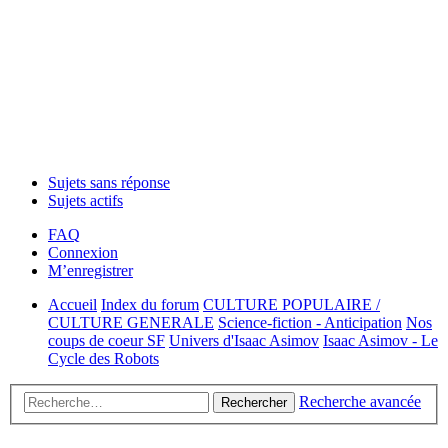
Sujets sans réponse
Sujets actifs
FAQ
Connexion
M’enregistrer
Accueil
Index du forum
CULTURE POPULAIRE /
CULTURE GENERALE
Science-fiction - Anticipation
Nos
coups de coeur SF
Univers d'Isaac Asimov
Isaac Asimov - Le
Cycle des Robots
Recherche avancée
Rechercher