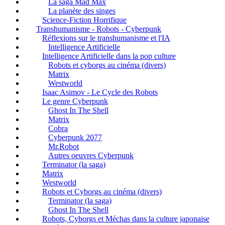
La saga Mad Max
La planète des singes
Science-Fiction Horrifique
Transhumanisme - Robots - Cyberpunk
Réflexions sur le transhumanisme et l'IA
Intelligence Artificielle
Intelligence Artificielle dans la pop culture
Robots et cyborgs au cinéma (divers)
Matrix
Westworld
Isaac Asimov - Le Cycle des Robots
Le genre Cyberpunk
Ghost In The Shell
Matrix
Cobra
Cyberpunk 2077
Mr.Robot
Autres oeuvres Cyberpunk
Terminator (la saga)
Matrix
Westworld
Robots et Cyborgs au cinéma (divers)
Terminator (la saga)
Ghost In The Shell
Robots, Cyborgs et Méchas dans la culture japonaise