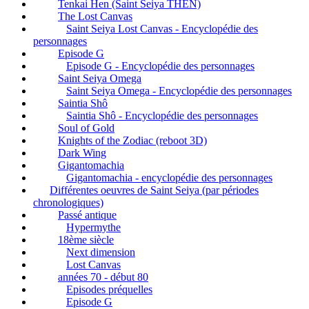
Tenkai Hen (Saint Seiya THEN)
The Lost Canvas
Saint Seiya Lost Canvas - Encyclopédie des
personnages
Episode G
Episode G - Encyclopédie des personnages
Saint Seiya Omega
Saint Seiya Omega - Encyclopédie des personnages
Saintia Shô
Saintia Shô - Encyclopédie des personnages
Soul of Gold
Knights of the Zodiac (reboot 3D)
Dark Wing
Gigantomachia
Gigantomachia - encyclopédie des personnages
Différentes oeuvres de Saint Seiya (par périodes
chronologiques)
Passé antique
Hypermythe
18ème siècle
Next dimension
Lost Canvas
années 70 - début 80
Episodes préquelles
Episode G