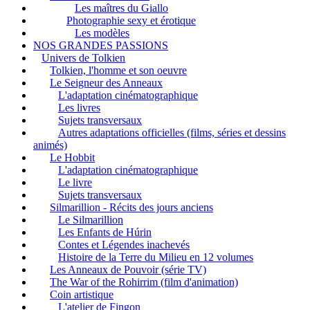
Les maîtres du Giallo
Photographie sexy et érotique
Les modèles
NOS GRANDES PASSIONS
Univers de Tolkien
Tolkien, l'homme et son oeuvre
Le Seigneur des Anneaux
L'adaptation cinématographique
Les livres
Sujets transversaux
Autres adaptations officielles (films, séries et dessins
animés)
Le Hobbit
L'adaptation cinématographique
Le livre
Sujets transversaux
Silmarillion - Récits des jours anciens
Le Silmarillion
Les Enfants de Húrin
Contes et Légendes inachevés
Histoire de la Terre du Milieu en 12 volumes
Les Anneaux de Pouvoir (série TV)
The War of the Rohirrim (film d'animation)
Coin artistique
L'atelier de Fingon