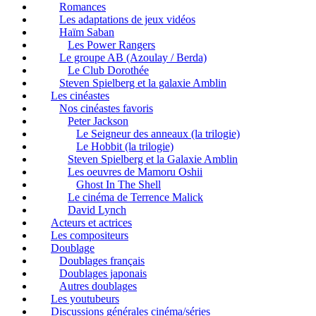
Romances
Les adaptations de jeux vidéos
Haïm Saban
Les Power Rangers
Le groupe AB (Azoulay / Berda)
Le Club Dorothée
Steven Spielberg et la galaxie Amblin
Les cinéastes
Nos cinéastes favoris
Peter Jackson
Le Seigneur des anneaux (la trilogie)
Le Hobbit (la trilogie)
Steven Spielberg et la Galaxie Amblin
Les oeuvres de Mamoru Oshii
Ghost In The Shell
Le cinéma de Terrence Malick
David Lynch
Acteurs et actrices
Les compositeurs
Doublage
Doublages français
Doublages japonais
Autres doublages
Les youtubeurs
Discussions générales cinéma/séries