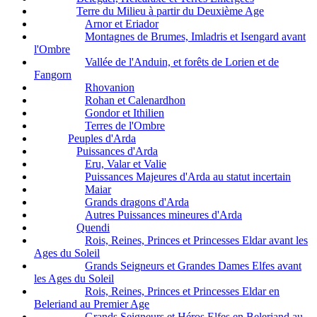
Terre du Milieu à partir du Deuxième Age
Arnor et Eriador
Montagnes de Brumes, Imladris et Isengard avant
l'Ombre
Vallée de l'Anduin, et forêts de Lorien et de
Fangorn
Rhovanion
Rohan et Calenardhon
Gondor et Ithilien
Terres de l'Ombre
Peuples d'Arda
Puissances d'Arda
Eru, Valar et Valie
Puissances Majeures d'Arda au statut incertain
Maiar
Grands dragons d'Arda
Autres Puissances mineures d'Arda
Quendi
Rois, Reines, Princes et Princesses Eldar avant les
Ages du Soleil
Grands Seigneurs et Grandes Dames Elfes avant
les Ages du Soleil
Rois, Reines, Princes et Princesses Eldar en
Beleriand au Premier Age
Grands Seigneurs et Héros Elfes en Beleriand au