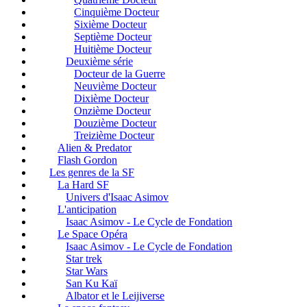
Cinquième Docteur
Sixième Docteur
Septième Docteur
Huitième Docteur
Deuxième série
Docteur de la Guerre
Neuvième Docteur
Dixième Docteur
Onzième Docteur
Douzième Docteur
Treizième Docteur
Alien & Predator
Flash Gordon
Les genres de la SF
La Hard SF
Univers d'Isaac Asimov
L'anticipation
Isaac Asimov - Le Cycle de Fondation
Le Space Opéra
Isaac Asimov - Le Cycle de Fondation
Star trek
Star Wars
San Ku Kaï
Albator et le Leijiverse