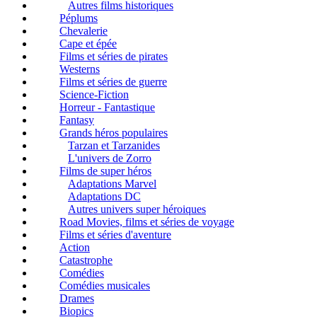
Autres films historiques
Péplums
Chevalerie
Cape et épée
Films et séries de pirates
Westerns
Films et séries de guerre
Science-Fiction
Horreur - Fantastique
Fantasy
Grands héros populaires
Tarzan et Tarzanides
L'univers de Zorro
Films de super héros
Adaptations Marvel
Adaptations DC
Autres univers super héroiques
Road Movies, films et séries de voyage
Films et séries d'aventure
Action
Catastrophe
Comédies
Comédies musicales
Drames
Biopics