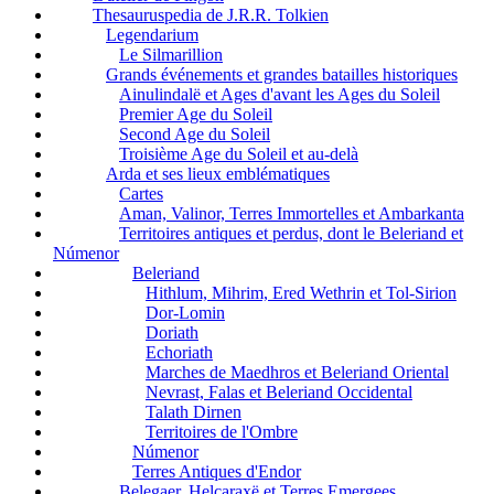
Thesauruspedia de J.R.R. Tolkien
Legendarium
Le Silmarillion
Grands événements et grandes batailles historiques
Ainulindalë et Ages d'avant les Ages du Soleil
Premier Age du Soleil
Second Age du Soleil
Troisième Age du Soleil et au-delà
Arda et ses lieux emblématiques
Cartes
Aman, Valinor, Terres Immortelles et Ambarkanta
Territoires antiques et perdus, dont le Beleriand et
Númenor
Beleriand
Hithlum, Mihrim, Ered Wethrin et Tol-Sirion
Dor-Lomin
Doriath
Echoriath
Marches de Maedhros et Beleriand Oriental
Nevrast, Falas et Beleriand Occidental
Talath Dirnen
Territoires de l'Ombre
Númenor
Terres Antiques d'Endor
Belegaer, Helcaraxë et Terres Emergees