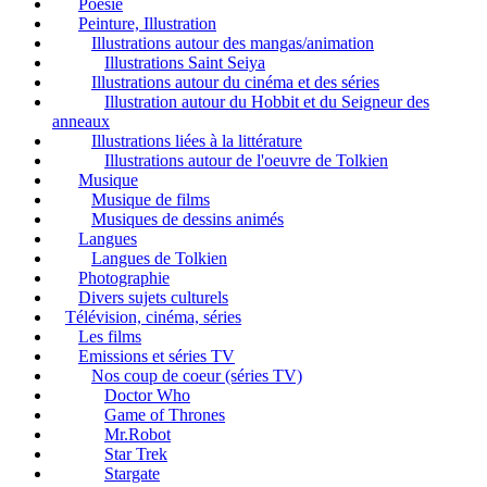
Poésie
Peinture, Illustration
Illustrations autour des mangas/animation
Illustrations Saint Seiya
Illustrations autour du cinéma et des séries
Illustration autour du Hobbit et du Seigneur des
anneaux
Illustrations liées à la littérature
Illustrations autour de l'oeuvre de Tolkien
Musique
Musique de films
Musiques de dessins animés
Langues
Langues de Tolkien
Photographie
Divers sujets culturels
Télévision, cinéma, séries
Les films
Emissions et séries TV
Nos coup de coeur (séries TV)
Doctor Who
Game of Thrones
Mr.Robot
Star Trek
Stargate