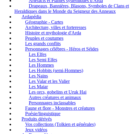
Artefacts et Plantes systémiques d'Arda
Drapeaux, Bannières, Blasons, Symboles de Clans et
Heraldiques dans le Monde du Seigneur des Anneaux
Ardapédia
Géographie - Cartes
Architecture, villes et forteresses
Histoire et mythologie d'Arda
Peuples et coutumes
Les grands conflits
Personnages célébres - Héros et Séides
Les Elfes
Les Semi Elfes
Les Hommes
Les Hobbits (semi-Hommes)
Les Nains
Les Valar et les Valier
Les Maiar
Les orcs, gobelins et Uruk Hai
Autres créatures et animaux
Personnages inclassables
Faune et flore - Monstres et créatures
Poésie/linguistique
Produits dérivés
Vos collections (Tolkien et générales)
Jeux vidéos