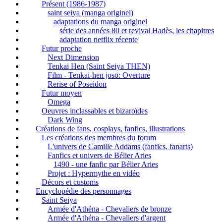
Présent (1986-1987)
saint seiya (manga originel)
adaptations du manga originel
série des années 80 et revival Hadès, les chapitres
adaptation netflix récente
Futur proche
Next Dimension
Tenkai Hen (Saint Seiya THEN)
Film - Tenkai-hen josō: Overture
Rerise of Poseidon
Futur moyen
Omega
Oeuvres inclassables et bizaroïdes
Dark Wing
Créations de fans, cosplays, fanfics, illustrations
Les créations des membres du forum
L'univers de Camille Addams (fanfics, fanarts)
Fanfics et univers de Bélier Aries
1490 - une fanfic par Bélier Aries
Projet : Hypermythe en vidéo
Décors et customs
Encyclopédie des personnages
Saint Seiya
Armée d'Athéna - Chevaliers de bronze
Armée d'Athéna - Chevaliers d'argent