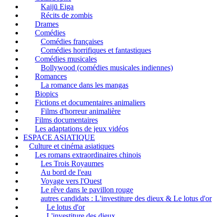
Kaijū Eiga
Récits de zombis
Drames
Comédies
Comédies françaises
Comédies horrifiques et fantastiques
Comédies musicales
Bollywood (comédies musicales indiennes)
Romances
La romance dans les mangas
Biopics
Fictions et documentaires animaliers
Films d'horreur animalière
Films documentaires
Les adaptations de jeux vidéos
ESPACE ASIATIQUE
Culture et cinéma asiatiques
Les romans extraordinaires chinois
Les Trois Royaumes
Au bord de l'eau
Voyage vers l'Ouest
Le rêve dans le pavillon rouge
autres candidats : L'investiture des dieux & Le lotus d'or
Le lotus d'or
L'investiture des dieux