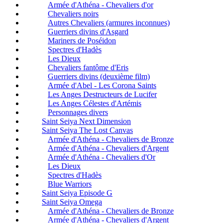
Armée d'Athéna - Chevaliers d'or
Chevaliers noirs
Autres Chevaliers (armures inconnues)
Guerriers divins d'Asgard
Mariners de Poséidon
Spectres d'Hadès
Les Dieux
Chevaliers fantôme d'Eris
Guerriers divins (deuxième film)
Armée d'Abel - Les Corona Saints
Les Anges Destructeurs de Lucifer
Les Anges Célestes d'Artémis
Personnages divers
Saint Seiya Next Dimension
Saint Seiya The Lost Canvas
Armée d'Athéna - Chevaliers de Bronze
Armée d'Athéna - Chevaliers d'Argent
Armée d'Athéna - Chevaliers d'Or
Les Dieux
Spectres d'Hadès
Blue Warriors
Saint Seiya Episode G
Saint Seiya Omega
Armée d'Athéna - Chevaliers de Bronze
Armée d'Athéna - Chevaliers d'Argent