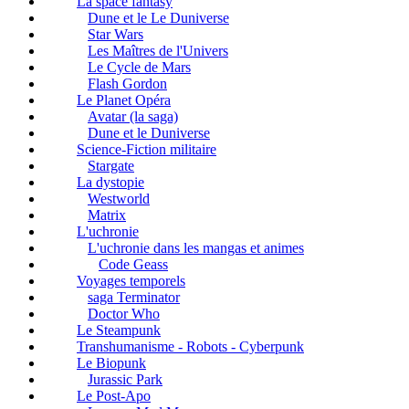
La space fantasy
Dune et le Le Duniverse
Star Wars
Les Maîtres de l'Univers
Le Cycle de Mars
Flash Gordon
Le Planet Opéra
Avatar (la saga)
Dune et le Duniverse
Science-Fiction militaire
Stargate
La dystopie
Westworld
Matrix
L'uchronie
L'uchronie dans les mangas et animes
Code Geass
Voyages temporels
saga Terminator
Doctor Who
Le Steampunk
Transhumanisme - Robots - Cyberpunk
Le Biopunk
Jurassic Park
Le Post-Apo