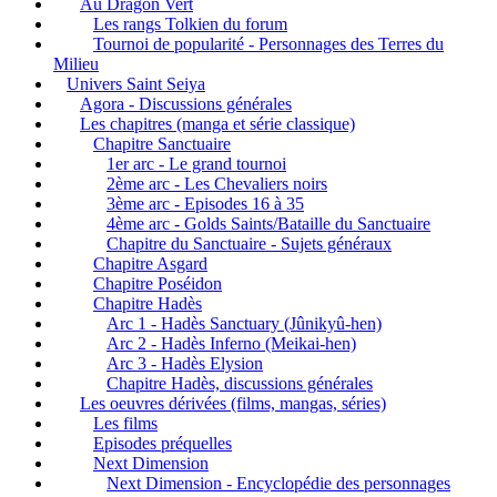
Au Dragon Vert
Les rangs Tolkien du forum
Tournoi de popularité - Personnages des Terres du
Milieu
Univers Saint Seiya
Agora - Discussions générales
Les chapitres (manga et série classique)
Chapitre Sanctuaire
1er arc - Le grand tournoi
2ème arc - Les Chevaliers noirs
3ème arc - Episodes 16 à 35
4ème arc - Golds Saints/Bataille du Sanctuaire
Chapitre du Sanctuaire - Sujets généraux
Chapitre Asgard
Chapitre Poséidon
Chapitre Hadès
Arc 1 - Hadès Sanctuary (Jûnikyû-hen)
Arc 2 - Hadès Inferno (Meikai-hen)
Arc 3 - Hadès Elysion
Chapitre Hadès, discussions générales
Les oeuvres dérivées (films, mangas, séries)
Les films
Episodes préquelles
Next Dimension
Next Dimension - Encyclopédie des personnages