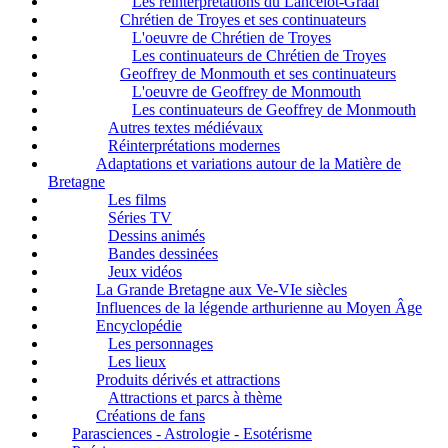
Les réinterprétations du Lancelot-Graal
Chrétien de Troyes et ses continuateurs
L'oeuvre de Chrétien de Troyes
Les continuateurs de Chrétien de Troyes
Geoffrey de Monmouth et ses continuateurs
L'oeuvre de Geoffrey de Monmouth
Les continuateurs de Geoffrey de Monmouth
Autres textes médiévaux
Réinterprétations modernes
Adaptations et variations autour de la Matière de
Bretagne
Les films
Séries TV
Dessins animés
Bandes dessinées
Jeux vidéos
La Grande Bretagne aux Ve-VIe siècles
Influences de la légende arthurienne au Moyen Âge
Encyclopédie
Les personnages
Les lieux
Produits dérivés et attractions
Attractions et parcs à thème
Créations de fans
Parasciences - Astrologie - Esotérisme