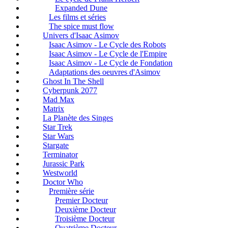
Expanded Dune
Les films et séries
The spice must flow
Univers d'Isaac Asimov
Isaac Asimov - Le Cycle des Robots
Isaac Asimov - Le Cycle de l'Empire
Isaac Asimov - Le Cycle de Fondation
Adaptations des oeuvres d'Asimov
Ghost In The Shell
Cyberpunk 2077
Mad Max
Matrix
La Planète des Singes
Star Trek
Star Wars
Stargate
Terminator
Jurassic Park
Westworld
Doctor Who
Première série
Premier Docteur
Deuxième Docteur
Troisième Docteur
Quatrième Docteur