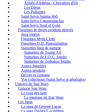
Armée d'Athéna - Chevaliers d'Or
Les Dieux
Les Pallasites
Saint Seiya Saintia Shô
Saint Seiya Gigantomachia
Saint Seiya Soul of Gold
Figurines & divers produits dérivés
Jeux vidéos
Figurines Myth Cloth
Figurines D.D. Panoramation
Statuettes haut de gamme
Statuettes de Tsume Art
Statuettes de F.O.C. Studio
Statuettes de Zodiakos Studio
Autres figurines
Autres produits
Décors et customs
Vos collections (Saint Seiya et générales)
Univers de Star Wars
Galaxie Star Wars
Le coin des fans
La musique de Star Wars
Les films
La saga de George Lucas
La saga Disney/Lucasfilms