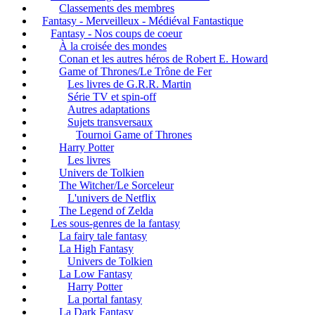
Classements des membres
Fantasy - Merveilleux - Médiéval Fantastique
Fantasy - Nos coups de coeur
À la croisée des mondes
Conan et les autres héros de Robert E. Howard
Game of Thrones/Le Trône de Fer
Les livres de G.R.R. Martin
Série TV et spin-off
Autres adaptations
Sujets transversaux
Tournoi Game of Thrones
Harry Potter
Les livres
Univers de Tolkien
The Witcher/Le Sorceleur
L'univers de Netflix
The Legend of Zelda
Les sous-genres de la fantasy
La fairy tale fantasy
La High Fantasy
Univers de Tolkien
La Low Fantasy
Harry Potter
La portal fantasy
La Dark Fantasy