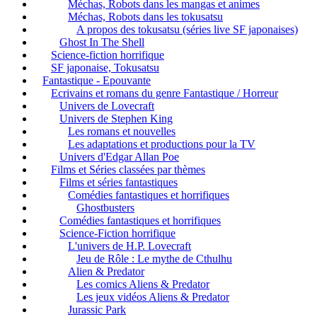
Méchas, Robots dans les mangas et animes
Méchas, Robots dans les tokusatsu
A propos des tokusatsu (séries live SF japonaises)
Ghost In The Shell
Science-fiction horrifique
SF japonaise, Tokusatsu
Fantastique - Epouvante
Ecrivains et romans du genre Fantastique / Horreur
Univers de Lovecraft
Univers de Stephen King
Les romans et nouvelles
Les adaptations et productions pour la TV
Univers d'Edgar Allan Poe
Films et Séries classées par thèmes
Films et séries fantastiques
Comédies fantastiques et horrifiques
Ghostbusters
Comédies fantastiques et horrifiques
Science-Fiction horrifique
L'univers de H.P. Lovecraft
Jeu de Rôle : Le mythe de Cthulhu
Alien & Predator
Les comics Aliens & Predator
Les jeux vidéos Aliens & Predator
Jurassic Park