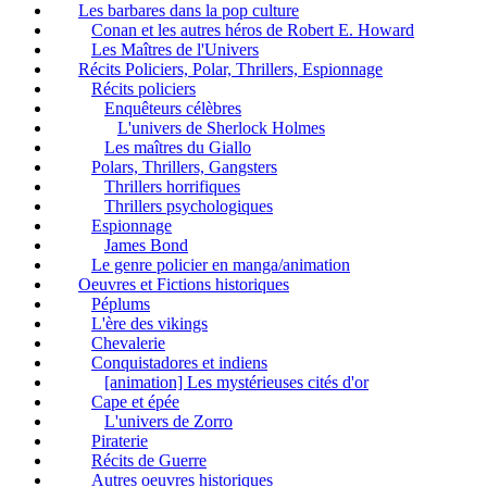
Les barbares dans la pop culture
Conan et les autres héros de Robert E. Howard
Les Maîtres de l'Univers
Récits Policiers, Polar, Thrillers, Espionnage
Récits policiers
Enquêteurs célèbres
L'univers de Sherlock Holmes
Les maîtres du Giallo
Polars, Thrillers, Gangsters
Thrillers horrifiques
Thrillers psychologiques
Espionnage
James Bond
Le genre policier en manga/animation
Oeuvres et Fictions historiques
Péplums
L'ère des vikings
Chevalerie
Conquistadores et indiens
[animation] Les mystérieuses cités d'or
Cape et épée
L'univers de Zorro
Piraterie
Récits de Guerre
Autres oeuvres historiques