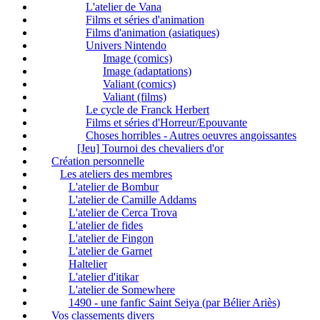
L'atelier de Vana
Films et séries d'animation
Films d'animation (asiatiques)
Univers Nintendo
Image (comics)
Image (adaptations)
Valiant (comics)
Valiant (films)
Le cycle de Franck Herbert
Films et séries d'Horreur/Epouvante
Choses horribles - Autres oeuvres angoissantes
[Jeu] Tournoi des chevaliers d'or
Création personnelle
Les ateliers des membres
L'atelier de Bombur
L'atelier de Camille Addams
L'atelier de Cerca Trova
L'atelier de fides
L'atelier de Fingon
L'atelier de Garnet
Haltelier
L'atelier d'itikar
L'atelier de Somewhere
1490 - une fanfic Saint Seiya (par Bélier Ariès)
Vos classements divers