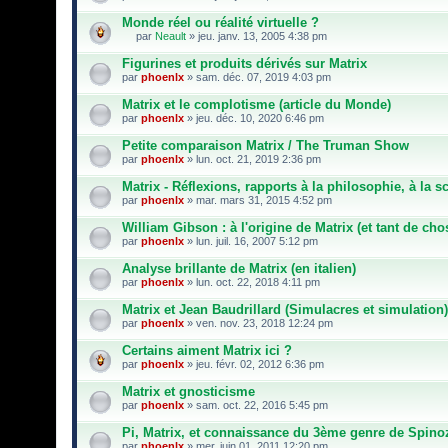
Monde réel ou réalité virtuelle ?
par
Neault
» jeu. janv. 13, 2005 4:38 pm
C
e
Figurines et produits dérivés sur Matrix
s
par
phoenlx
» sam. déc. 07, 2019 4:03 pm
u
j
Matrix et le complotisme (article du Monde)
e
par
t
phoenlx
» jeu. déc. 10, 2020 6:46 pm
a
u
Petite comparaison Matrix / The Truman Show
n
par
phoenlx
» lun. oct. 21, 2019 2:36 pm
s
o
Matrix - Réflexions, rapports à la philosophie, à la s
n
par
phoenlx
» mar. mars 31, 2015 4:52 pm
d
a
William Gibson : à l'origine de Matrix (et tant de cho
g
e
par
phoenlx
» lun. juil. 16, 2007 5:12 pm
.
Analyse brillante de Matrix (en italien)
par
phoenlx
» lun. oct. 22, 2018 4:11 pm
Matrix et Jean Baudrillard (Simulacres et simulation)
par
phoenlx
» ven. nov. 23, 2018 12:24 pm
Certains aiment Matrix ici ?
par
phoenlx
» jeu. févr. 02, 2012 6:36 pm
Matrix et gnosticisme
par
phoenlx
» sam. oct. 22, 2016 5:45 pm
Pi, Matrix, et connaissance du 3ème genre de Spino
par
phoenlx
» mer. juin 01, 2011 12:20 pm