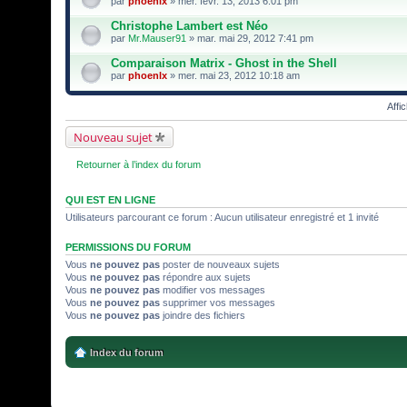
par
phoenlx
» mer. févr. 13, 2013 6:01 pm
)
Christophe Lambert est Néo
par
Mr.Mauser91
» mar. mai 29, 2012 7:41 pm
Comparaison Matrix - Ghost in the Shell
par
phoenlx
» mer. mai 23, 2012 10:18 am
Affi
Nouveau sujet
Retourner à l’index du forum
QUI EST EN LIGNE
Utilisateurs parcourant ce forum : Aucun utilisateur enregistré et 1 invité
PERMISSIONS DU FORUM
Vous
ne pouvez pas
poster de nouveaux sujets
Vous
ne pouvez pas
répondre aux sujets
Vous
ne pouvez pas
modifier vos messages
Vous
ne pouvez pas
supprimer vos messages
Vous
ne pouvez pas
joindre des fichiers
Index du forum