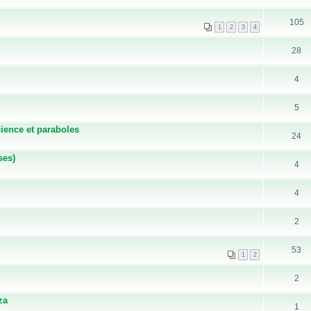
105
1
2
3
4
28
4
5
cience et paraboles
24
ses)
4
4
2
53
1
2
2
za
1