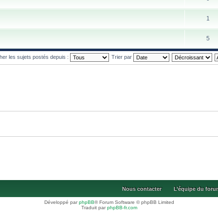
1
5
cher les sujets postés depuis :
Trier par
Nous contacter
L’équipe du for
Développé par
phpBB
® Forum Software © phpBB Limited
Traduit par
phpBB-fr.com