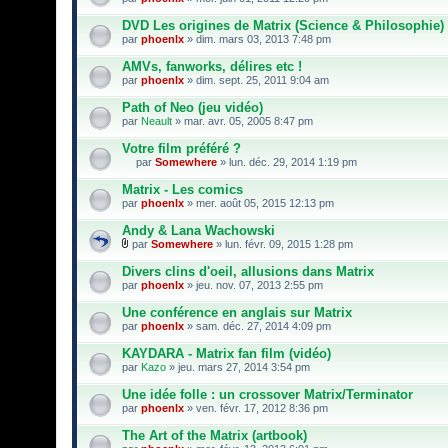
DVD Les origines de Matrix (Science & Philosophie)
par
phoenlx
» dim. mars 03, 2013 7:48 pm
AMVs, fanworks, délires etc !
par
phoenlx
» dim. sept. 25, 2011 9:04 am
Path of Neo (jeu vidéo)
par
Neault
» mar. avr. 05, 2005 8:47 pm
Votre film préféré ?
par
Somewhere
» lun. déc. 29, 2014 1:19 pm
C
e
Matrix - Les comics
s
par
phoenlx
» mer. août 05, 2015 12:13 pm
u
j
Andy & Lana Wachowski
e
par
t
Somewhere
» lun. févr. 09, 2015 1:28 pm
F
a
i
u
Divers clins d'oeil, allusions dans Matrix
c
n
par
phoenlx
» jeu. nov. 07, 2013 2:55 pm
h
s
i
o
Une conférence en anglais sur Matrix
e
n
par
r
phoenlx
» sam. déc. 27, 2014 4:09 pm
d
(
a
s
KAYDARA - Matrix fan film (vidéo)
g
)
e
par
Kazo
» jeu. mars 27, 2014 3:54 pm
j
.
o
Une idée folle : un crossover Matrix/Terminator
i
par
phoenlx
» ven. févr. 17, 2012 8:36 pm
n
t
The Art of the Matrix (artbook)
(
s