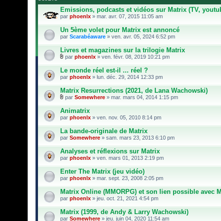
Emissions, podcasts et vidéos sur Matrix (TV, youtu
par
phoenlx
» mar. avr. 07, 2015 11:05 am
Un 5ème volet pour Matrix est annoncé
par
Scarabéaware
» ven. avr. 05, 2024 6:52 pm
Livres et magazines sur la trilogie Matrix
par
phoenlx
» ven. févr. 08, 2019 10:21 pm
F
i
Le monde réel est-il ... réel ?
c
par
phoenlx
» lun. déc. 29, 2014 12:33 pm
h
i
Matrix Resurrections (2021, de Lana Wachowski)
e
r
par
Somewhere
» mar. mars 04, 2014 1:15 pm
F
(
i
s
Animatrix
c
)
par
phoenlx
» ven. nov. 05, 2010 8:14 pm
h
j
i
o
La bande-originale de Matrix
e
i
par
r
Somewhere
» sam. mars 23, 2013 6:10 pm
n
(
t
s
Analyses et réflexions sur Matrix
(
)
s
par
phoenlx
» ven. mars 01, 2013 2:19 pm
j
)
o
Enter The Matrix (jeu vidéo)
i
par
phoenlx
» mar. sept. 23, 2008 2:05 pm
n
t
Matrix Online (MMORPG) et son lien possible avec M
(
s
par
phoenlx
» jeu. oct. 21, 2021 4:54 pm
)
Matrix (1999, de Andy & Larry Wachowski)
par
Somewhere
» jeu. juin 04, 2020 11:54 am