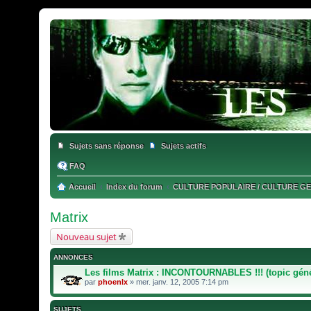
Sujets sans réponse
Sujets actifs
FAQ
Accueil
Index du forum
CULTURE POPULAIRE / CULTURE G
Matrix
Nouveau sujet
ANNONCES
Les films Matrix : INCONTOURNABLES !!! (topic génér
par
phoenlx
» mer. janv. 12, 2005 7:14 pm
SUJETS