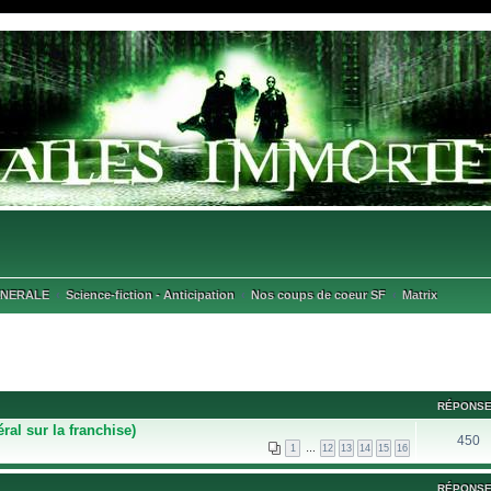
ENERALE
Science-fiction - Anticipation
Nos coups de coeur SF
Matrix
RÉPONS
al sur la franchise)
450
1
…
12
13
14
15
16
RÉPONS