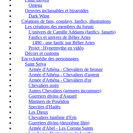
Omega
Oeuvres inclassables et bizaroïdes
Dark Wing
Créations de fans, cosplays, fanfics, illustrations
Les créations des membres du forum
L'univers de Camille Addams (fanfics, fanarts)
Fanfics et univers de Bélier Aries
1490 - une fanfic par Bélier Aries
Projet : Hypermythe en vidéo
Décors et customs
Encyclopédie des personnages
Saint Seiya
Armée d'Athéna - Chevaliers de bronze
Armée d'Athéna - Chevaliers d'argent
Armée d'Athéna - Chevaliers d'or
Chevaliers noirs
Autres Chevaliers (armures inconnues)
Guerriers divins d'Asgard
Mariners de Poséidon
Spectres d'Hadès
Les Dieux
Chevaliers fantôme d'Eris
Guerriers divins (deuxième film)
Armée d'Abel - Les Corona Saints