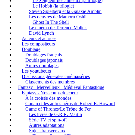
Le Seigneur des anneaux (la trilogie)
Le Hobbit (la trilogie)
Steven Spielberg et la Galaxie Amblin
Les oeuvres de Mamoru Oshii
Ghost In The Shell
Le cinéma de Terrence Malick
David Lynch
Acteurs et actrices
Les compositeurs
Doublage
Doublages français
Doublages japonais
Autres doublages
Les youtubeurs
Discussions générales cinéma/séries
Classements des membres
Fantasy - Merveilleux - Médiéval Fantastique
Fantasy - Nos coups de coeur
À la croisée des mondes
Conan et les autres héros de Robert E. Howard
Game of Thrones/Le Trône de Fer
Les livres de G.R.R. Martin
Série TV et spin-off
Autres adaptations
Sujets transversaux