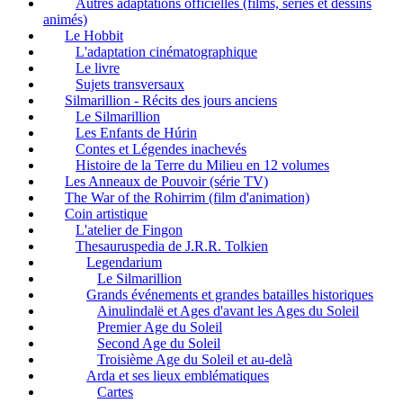
Autres adaptations officielles (films, séries et dessins
animés)
Le Hobbit
L'adaptation cinématographique
Le livre
Sujets transversaux
Silmarillion - Récits des jours anciens
Le Silmarillion
Les Enfants de Húrin
Contes et Légendes inachevés
Histoire de la Terre du Milieu en 12 volumes
Les Anneaux de Pouvoir (série TV)
The War of the Rohirrim (film d'animation)
Coin artistique
L'atelier de Fingon
Thesauruspedia de J.R.R. Tolkien
Legendarium
Le Silmarillion
Grands événements et grandes batailles historiques
Ainulindalë et Ages d'avant les Ages du Soleil
Premier Age du Soleil
Second Age du Soleil
Troisième Age du Soleil et au-delà
Arda et ses lieux emblématiques
Cartes