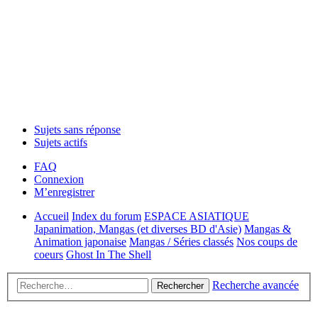
Sujets sans réponse
Sujets actifs
FAQ
Connexion
M’enregistrer
Accueil
Index du forum
ESPACE ASIATIQUE
Japanimation, Mangas (et diverses BD d'Asie)
Mangas &
Animation japonaise
Mangas / Séries classés
Nos coups de
coeurs
Ghost In The Shell
Recherche avancée
Rechercher