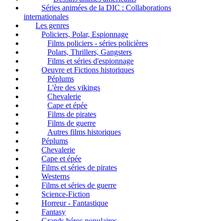
Séries animées de la DIC : Collaborations
internationales
Les genres
Policiers, Polar, Espionnage
Films policiers - séries policières
Polars, Thrillers, Gangsters
Films et séries d'espionnage
Oeuvre et Fictions historiques
Péplums
L'ère des vikings
Chevalerie
Cape et épée
Films de pirates
Films de guerre
Autres films historiques
Péplums
Chevalerie
Cape et épée
Films et séries de pirates
Westerns
Films et séries de guerre
Science-Fiction
Horreur - Fantastique
Fantasy
Grands héros populaires