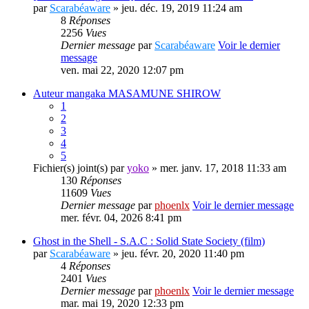
par
Scarabéaware
» jeu. déc. 19, 2019 11:24 am
8
Réponses
2256
Vues
Dernier message
par
Scarabéaware
Voir le dernier
message
ven. mai 22, 2020 12:07 pm
Auteur mangaka MASAMUNE SHIROW
1
2
3
4
5
Fichier(s) joint(s)
par
yoko
» mer. janv. 17, 2018 11:33 am
130
Réponses
11609
Vues
Dernier message
par
phoenlx
Voir le dernier message
mer. févr. 04, 2026 8:41 pm
Ghost in the Shell - S.A.C : Solid State Society (film)
par
Scarabéaware
» jeu. févr. 20, 2020 11:40 pm
4
Réponses
2401
Vues
Dernier message
par
phoenlx
Voir le dernier message
mar. mai 19, 2020 12:33 pm