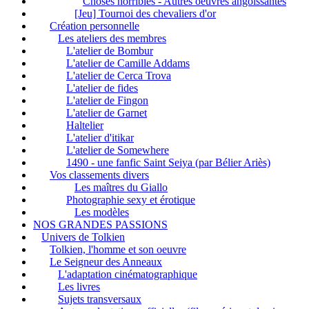
Choses horribles - Autres oeuvres angoissantes
[Jeu] Tournoi des chevaliers d'or
Création personnelle
Les ateliers des membres
L'atelier de Bombur
L'atelier de Camille Addams
L'atelier de Cerca Trova
L'atelier de fides
L'atelier de Fingon
L'atelier de Garnet
Haltelier
L'atelier d'itikar
L'atelier de Somewhere
1490 - une fanfic Saint Seiya (par Bélier Ariès)
Vos classements divers
Les maîtres du Giallo
Photographie sexy et érotique
Les modèles
NOS GRANDES PASSIONS
Univers de Tolkien
Tolkien, l'homme et son oeuvre
Le Seigneur des Anneaux
L'adaptation cinématographique
Les livres
Sujets transversaux