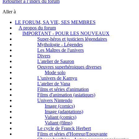
Retourner à l’index du forum
Aller à
LE FORUM, SA VIE, SES MEMBRES
A propos du forum
IMPORTANT - POUR LES NOUVEAUX
Super-héros et justiciers légendaires
Mythologie - Légendes
Les Maîtres de l'univers
Divers
L'atelier de Sauron
Oeuvres superhéroiques diverses
Mode solo
L'univers de Kamyu
L'atelier de Vana
Films et séries d'animation
Films d'animation (asiatiques)
Univers Nintendo
Image (comics)
Image (adaptations)
Valiant (comics)
Valiant (films)
Le cycle de Franck Herbert
Films et séries d'Horreur/Epouvante