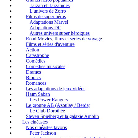
Tarzan et Tarzanides
L'univers de Zorro
Films de super héros
Adaptations Marvel
Adaptations DC
Autres univers super héroiques
Road Movies, films et séries de voyage
Films et séries d'aventure
Action
Catastrophe
Comédies
Comédies musicales
Drames
Biopics
Romances
Les adaptations de jeux vidéos
Haïm Saban
Les Power Rangers
Le groupe AB (Azoulay / Berda)
Le Club Dorothée
Steven Spielberg et la galaxie Amblin
Les cinéastes
Nos cinéastes favoris
Peter Jackson