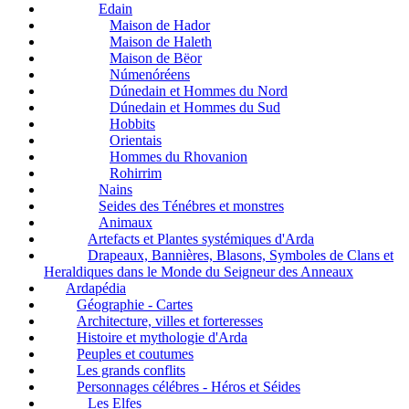
Edain
Maison de Hador
Maison de Haleth
Maison de Bëor
Númenóréens
Dúnedain et Hommes du Nord
Dúnedain et Hommes du Sud
Hobbits
Orientais
Hommes du Rhovanion
Rohirrim
Nains
Seides des Ténébres et monstres
Animaux
Artefacts et Plantes systémiques d'Arda
Drapeaux, Bannières, Blasons, Symboles de Clans et
Heraldiques dans le Monde du Seigneur des Anneaux
Ardapédia
Géographie - Cartes
Architecture, villes et forteresses
Histoire et mythologie d'Arda
Peuples et coutumes
Les grands conflits
Personnages célébres - Héros et Séides
Les Elfes