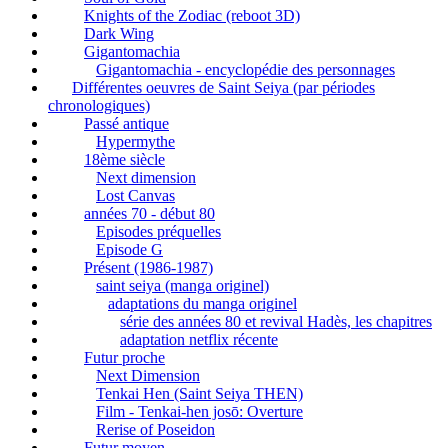
Knights of the Zodiac (reboot 3D)
Dark Wing
Gigantomachia
Gigantomachia - encyclopédie des personnages
Différentes oeuvres de Saint Seiya (par périodes
chronologiques)
Passé antique
Hypermythe
18ème siècle
Next dimension
Lost Canvas
années 70 - début 80
Episodes préquelles
Episode G
Présent (1986-1987)
saint seiya (manga originel)
adaptations du manga originel
série des années 80 et revival Hadès, les chapitres
adaptation netflix récente
Futur proche
Next Dimension
Tenkai Hen (Saint Seiya THEN)
Film - Tenkai-hen josō: Overture
Rerise of Poseidon
Futur moyen