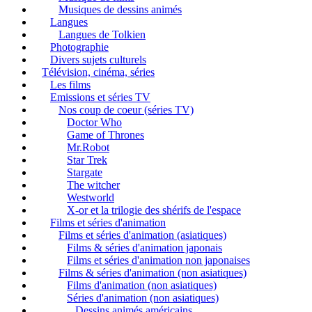
Musiques de dessins animés
Langues
Langues de Tolkien
Photographie
Divers sujets culturels
Télévision, cinéma, séries
Les films
Emissions et séries TV
Nos coup de coeur (séries TV)
Doctor Who
Game of Thrones
Mr.Robot
Star Trek
Stargate
The witcher
Westworld
X-or et la trilogie des shérifs de l'espace
Films et séries d'animation
Films et séries d'animation (asiatiques)
Films & séries d'animation japonais
Films et séries d'animation non japonaises
Films & séries d'animation (non asiatiques)
Films d'animation (non asiatiques)
Séries d'animation (non asiatiques)
Dessins animés américains