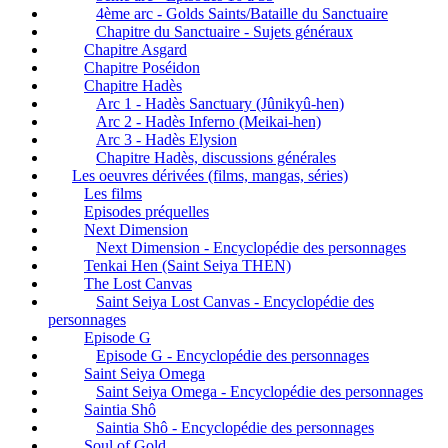
4ème arc - Golds Saints/Bataille du Sanctuaire
Chapitre du Sanctuaire - Sujets généraux
Chapitre Asgard
Chapitre Poséidon
Chapitre Hadès
Arc 1 - Hadès Sanctuary (Jûnikyû-hen)
Arc 2 - Hadès Inferno (Meikai-hen)
Arc 3 - Hadès Elysion
Chapitre Hadès, discussions générales
Les oeuvres dérivées (films, mangas, séries)
Les films
Episodes préquelles
Next Dimension
Next Dimension - Encyclopédie des personnages
Tenkai Hen (Saint Seiya THEN)
The Lost Canvas
Saint Seiya Lost Canvas - Encyclopédie des
personnages
Episode G
Episode G - Encyclopédie des personnages
Saint Seiya Omega
Saint Seiya Omega - Encyclopédie des personnages
Saintia Shô
Saintia Shô - Encyclopédie des personnages
Soul of Gold