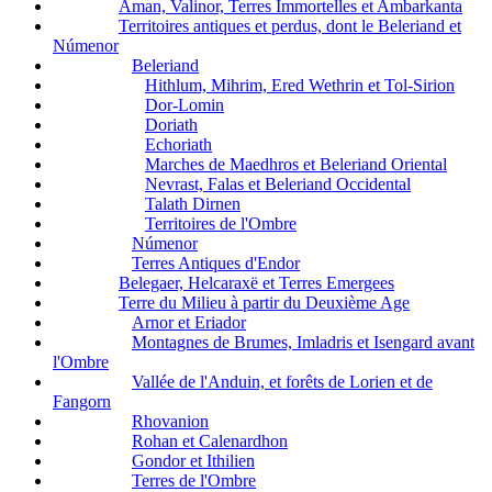
Aman, Valinor, Terres Immortelles et Ambarkanta
Territoires antiques et perdus, dont le Beleriand et
Númenor
Beleriand
Hithlum, Mihrim, Ered Wethrin et Tol-Sirion
Dor-Lomin
Doriath
Echoriath
Marches de Maedhros et Beleriand Oriental
Nevrast, Falas et Beleriand Occidental
Talath Dirnen
Territoires de l'Ombre
Númenor
Terres Antiques d'Endor
Belegaer, Helcaraxë et Terres Emergees
Terre du Milieu à partir du Deuxième Age
Arnor et Eriador
Montagnes de Brumes, Imladris et Isengard avant
l'Ombre
Vallée de l'Anduin, et forêts de Lorien et de
Fangorn
Rhovanion
Rohan et Calenardhon
Gondor et Ithilien
Terres de l'Ombre