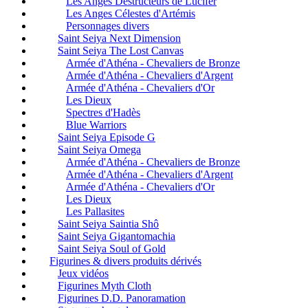
Les Anges Destructeurs de Lucifer
Les Anges Célestes d'Artémis
Personnages divers
Saint Seiya Next Dimension
Saint Seiya The Lost Canvas
Armée d'Athéna - Chevaliers de Bronze
Armée d'Athéna - Chevaliers d'Argent
Armée d'Athéna - Chevaliers d'Or
Les Dieux
Spectres d'Hadès
Blue Warriors
Saint Seiya Episode G
Saint Seiya Omega
Armée d'Athéna - Chevaliers de Bronze
Armée d'Athéna - Chevaliers d'Argent
Armée d'Athéna - Chevaliers d'Or
Les Dieux
Les Pallasites
Saint Seiya Saintia Shô
Saint Seiya Gigantomachia
Saint Seiya Soul of Gold
Figurines & divers produits dérivés
Jeux vidéos
Figurines Myth Cloth
Figurines D.D. Panoramation