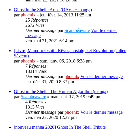
Ghost in the Shell : Arise (OAVs + manga)
par
phoenlx
» jeu. févr. 14, 2013 11:25 am
25
Réponses
2672
Vues
Dernier message
par
Scarabéaware
Voir le dernier
message
ven. mai 21, 2021 6:14 pm
[Livre] Mamoru Oshii - Rêves, nostalgie et Révolution (Julien
Sévéon)
par
phoenlx
» sam. janv. 06, 2018 6:38 pm
7
Réponses
13314
Vues
Dernier message
par
phoenlx
Voir le dernier message
jeu. déc. 31, 2020 8:37 pm
Ghost in the Shell - The Human Algorithm (manga)
par
Scarabéaware
» mar. sept. 17, 2019 9:49 pm
4
Réponses
1313
Vues
Dernier message
par
phoenlx
Voir le dernier message
ven. mai 22, 2020 12:37 pm
[nouveau manga 2020] Ghost In The Shell Tribute