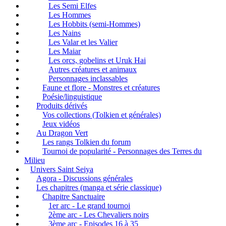
Les Semi Elfes
Les Hommes
Les Hobbits (semi-Hommes)
Les Nains
Les Valar et les Valier
Les Maiar
Les orcs, gobelins et Uruk Hai
Autres créatures et animaux
Personnages inclassables
Faune et flore - Monstres et créatures
Poésie/linguistique
Produits dérivés
Vos collections (Tolkien et générales)
Jeux vidéos
Au Dragon Vert
Les rangs Tolkien du forum
Tournoi de popularité - Personnages des Terres du
Milieu
Univers Saint Seiya
Agora - Discussions générales
Les chapitres (manga et série classique)
Chapitre Sanctuaire
1er arc - Le grand tournoi
2ème arc - Les Chevaliers noirs
3ème arc - Episodes 16 à 35