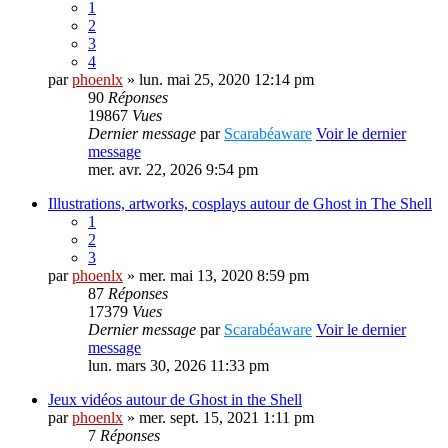
1
2
3
4
par
phoenlx
» lun. mai 25, 2020 12:14 pm
90
Réponses
19867
Vues
Dernier message
par
Scarabéaware
Voir le dernier
message
mer. avr. 22, 2026 9:54 pm
Illustrations, artworks, cosplays autour de Ghost in The Shell
1
2
3
par
phoenlx
» mer. mai 13, 2020 8:59 pm
87
Réponses
17379
Vues
Dernier message
par
Scarabéaware
Voir le dernier
message
lun. mars 30, 2026 11:33 pm
Jeux vidéos autour de Ghost in the Shell
par
phoenlx
» mer. sept. 15, 2021 1:11 pm
7
Réponses