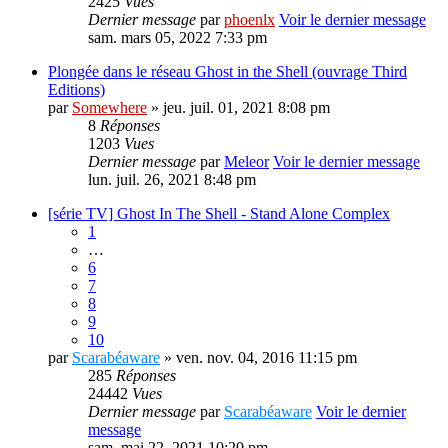
2425
Vues
Dernier message
par
phoenlx
Voir le dernier message
sam. mars 05, 2022 7:33 pm
Plongée dans le réseau Ghost in the Shell (ouvrage Third
Editions)
par
Somewhere
» jeu. juil. 01, 2021 8:08 pm
8
Réponses
1203
Vues
Dernier message
par
Meleor
Voir le dernier message
lun. juil. 26, 2021 8:48 pm
[série TV] Ghost In The Shell - Stand Alone Complex
1
…
6
7
8
9
10
par
Scarabéaware
» ven. nov. 04, 2016 11:15 pm
285
Réponses
24442
Vues
Dernier message
par
Scarabéaware
Voir le dernier
message
sam. mai 22, 2021 10:20 pm