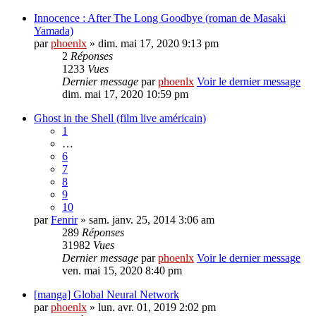
Innocence : After The Long Goodbye (roman de Masaki
Yamada)
par
phoenlx
» dim. mai 17, 2020 9:13 pm
2
Réponses
1233
Vues
Dernier message
par
phoenlx
Voir le dernier message
dim. mai 17, 2020 10:59 pm
Ghost in the Shell (film live américain)
1
…
6
7
8
9
10
par
Fenrir
» sam. janv. 25, 2014 3:06 am
289
Réponses
31982
Vues
Dernier message
par
phoenlx
Voir le dernier message
ven. mai 15, 2020 8:40 pm
[manga] Global Neural Network
par
phoenlx
» lun. avr. 01, 2019 2:02 pm