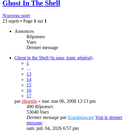
Ghost In The Shell
Nouveau sujet
23 sujets • Page
1
sur
1
Annonces
Réponses
Vues
Dernier message
Ghost in the Shell (la saga, topic général)
1
…
13
14
15
16
17
par
phoenlx
» mar. mai 06, 2008 12:13 pm
490
Réponses
53040
Vues
Dernier message
par
Scarabéaware
Voir le dernier
message
sam. juil. 04, 2026 6:57 pm