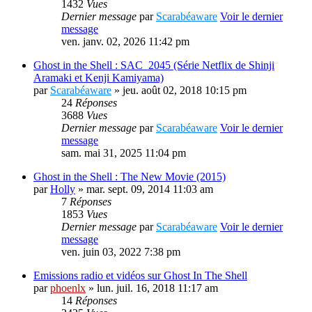
1432
Vues
Dernier message
par
Scarabéaware
Voir le dernier
message
ven. janv. 02, 2026 11:42 pm
Ghost in the Shell : SAC_2045 (Série Netflix de Shinji
Aramaki et Kenji Kamiyama)
par
Scarabéaware
» jeu. août 02, 2018 10:15 pm
24
Réponses
3688
Vues
Dernier message
par
Scarabéaware
Voir le dernier
message
sam. mai 31, 2025 11:04 pm
Ghost in the Shell : The New Movie (2015)
par
Holly
» mar. sept. 09, 2014 11:03 am
7
Réponses
1853
Vues
Dernier message
par
Scarabéaware
Voir le dernier
message
ven. juin 03, 2022 7:38 pm
Emissions radio et vidéos sur Ghost In The Shell
par
phoenlx
» lun. juil. 16, 2018 11:17 am
14
Réponses