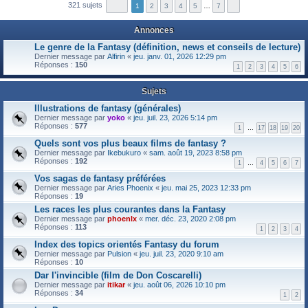
321 sujets
1
2
3
4
5
…
7
Annonces
Le genre de la Fantasy (définition, news et conseils de lecture)
Dernier message par
Alfirin
«
jeu. janv. 01, 2026 12:29 pm
Réponses :
150
1
2
3
4
5
6
Sujets
Illustrations de fantasy (générales)
Dernier message par
yoko
«
jeu. juil. 23, 2026 5:14 pm
Réponses :
577
1
…
17
18
19
20
Quels sont vos plus beaux films de fantasy ?
Dernier message par
Ikebukuro
«
sam. août 19, 2023 8:58 pm
Réponses :
192
1
…
4
5
6
7
Vos sagas de fantasy préférées
Dernier message par
Aries Phoenix
«
jeu. mai 25, 2023 12:33 pm
Réponses :
19
Les races les plus courantes dans la Fantasy
Dernier message par
phoenlx
«
mer. déc. 23, 2020 2:08 pm
Réponses :
113
1
2
3
4
Index des topics orientés Fantasy du forum
Dernier message par
Pulsion
«
jeu. juil. 23, 2020 9:10 am
Réponses :
10
Dar l'invincible (film de Don Coscarelli)
Dernier message par
itikar
«
jeu. août 06, 2026 10:10 pm
Réponses :
34
1
2