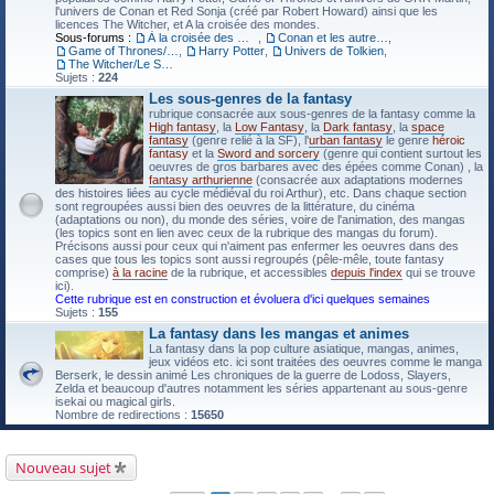
l'univers de Conan et Red Sonja (créé par Robert Howard) ainsi que les
licences The Witcher, et A la croisée des mondes.
Sous-forums :
À la croisée des mondes
,
Conan et les autres héros de Robert E. Howard
,
Game of Thrones/Le Trône de Fer
,
Harry Potter
,
Univers de Tolkien
,
The Witcher/Le Sorceleur
Sujets :
224
Les sous-genres de la fantasy
rubrique consacrée aux sous-genres de la fantasy comme la
High fantasy
, la
Low Fantasy
, la
Dark fantasy
, la
space
fantasy
(genre relié à la SF), l'
urban fantasy
le genre
héroic
fantasy
et la
Sword and sorcery
(genre qui contient surtout les
oeuvres de gros barbares avec des épées comme Conan) , la
fantasy arthurienne
(consacrée aux adaptations modernes
des histoires liées au cycle médiéval du roi Arthur), etc. Dans chaque section
sont regroupées aussi bien des oeuvres de la littérature, du cinéma
(adaptations ou non), du monde des séries, voire de l'animation, des mangas
(les topics sont en lien avec ceux de la rubrique des mangas du forum).
Précisons aussi pour ceux qui n'aiment pas enfermer les oeuvres dans des
cases que tous les topics sont aussi regroupés (pêle-mêle, toute fantasy
comprise)
à la racine
de la rubrique, et accessibles
depuis l'index
qui se trouve
ici).
Cette rubrique est en construction et évoluera d'ici quelques semaines
Sujets :
155
La fantasy dans les mangas et animes
La fantasy dans la pop culture asiatique, mangas, animes,
jeux vidéos etc. ici sont traitées des oeuvres comme le manga
Berserk, le dessin animé Les chroniques de la guerre de Lodoss, Slayers,
Zelda et beaucoup d'autres notamment les séries appartenant au sous-genre
isekai ou magical girls.
Nombre de redirections :
15650
Nouveau sujet