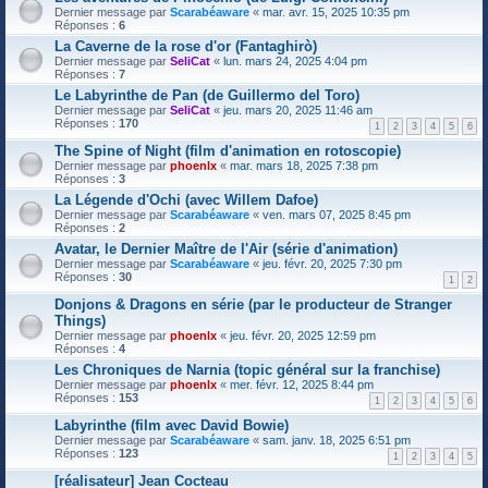
Dernier message par
Scarabéaware
«
mar. avr. 15, 2025 10:35 pm
Réponses :
6
La Caverne de la rose d'or (Fantaghirò)
Dernier message par
SeliCat
«
lun. mars 24, 2025 4:04 pm
Réponses :
7
Le Labyrinthe de Pan (de Guillermo del Toro)
Dernier message par
SeliCat
«
jeu. mars 20, 2025 11:46 am
Réponses :
170
1
2
3
4
5
6
The Spine of Night (film d'animation en rotoscopie)
Dernier message par
phoenlx
«
mar. mars 18, 2025 7:38 pm
Réponses :
3
La Légende d'Ochi (avec Willem Dafoe)
Dernier message par
Scarabéaware
«
ven. mars 07, 2025 8:45 pm
Réponses :
2
Avatar, le Dernier Maître de l'Air (série d'animation)
Dernier message par
Scarabéaware
«
jeu. févr. 20, 2025 7:30 pm
Réponses :
30
1
2
Donjons & Dragons en série (par le producteur de Stranger
Things)
Dernier message par
phoenlx
«
jeu. févr. 20, 2025 12:59 pm
Réponses :
4
Les Chroniques de Narnia (topic général sur la franchise)
Dernier message par
phoenlx
«
mer. févr. 12, 2025 8:44 pm
Réponses :
153
1
2
3
4
5
6
Labyrinthe (film avec David Bowie)
Dernier message par
Scarabéaware
«
sam. janv. 18, 2025 6:51 pm
Réponses :
123
1
2
3
4
5
[réalisateur] Jean Cocteau