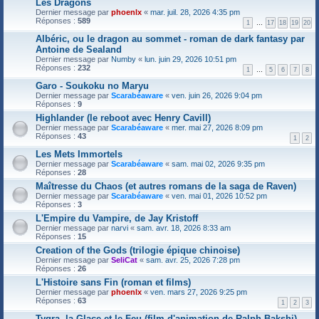
Les Dragons
Dernier message par
phoenlx
«
mar. juil. 28, 2026 4:35 pm
Réponses :
589
1
…
17
18
19
20
Albéric, ou le dragon au sommet - roman de dark fantasy par
Antoine de Sealand
Dernier message par
Numby
«
lun. juin 29, 2026 10:51 pm
Réponses :
232
1
…
5
6
7
8
Garo - Soukoku no Maryu
Dernier message par
Scarabéaware
«
ven. juin 26, 2026 9:04 pm
Réponses :
9
Highlander (le reboot avec Henry Cavill)
Dernier message par
Scarabéaware
«
mer. mai 27, 2026 8:09 pm
Réponses :
43
1
2
Les Mets Immortels
Dernier message par
Scarabéaware
«
sam. mai 02, 2026 9:35 pm
Réponses :
28
Maîtresse du Chaos (et autres romans de la saga de Raven)
Dernier message par
Scarabéaware
«
ven. mai 01, 2026 10:52 pm
Réponses :
3
L'Empire du Vampire, de Jay Kristoff
Dernier message par
narvi
«
sam. avr. 18, 2026 8:33 am
Réponses :
15
Creation of the Gods (trilogie épique chinoise)
Dernier message par
SeliCat
«
sam. avr. 25, 2026 7:28 pm
Réponses :
26
L'Histoire sans Fin (roman et films)
Dernier message par
phoenlx
«
ven. mars 27, 2026 9:25 pm
Réponses :
63
1
2
3
Tygra, la Glace et le Feu (film d'animation de Ralph Bakshi)