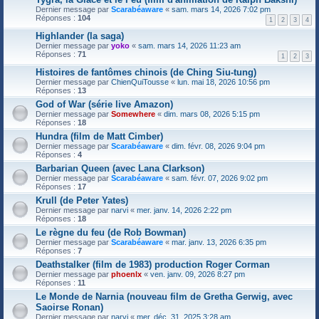
Dernier message par
Scarabéaware
«
sam. mars 14, 2026 7:02 pm
Réponses :
104
1
2
3
4
Highlander (la saga)
Dernier message par
yoko
«
sam. mars 14, 2026 11:23 am
Réponses :
71
1
2
3
Histoires de fantômes chinois (de Ching Siu-tung)
Dernier message par
ChienQuiTousse
«
lun. mai 18, 2026 10:56 pm
Réponses :
13
God of War (série live Amazon)
Dernier message par
Somewhere
«
dim. mars 08, 2026 5:15 pm
Réponses :
18
Hundra (film de Matt Cimber)
Dernier message par
Scarabéaware
«
dim. févr. 08, 2026 9:04 pm
Réponses :
4
Barbarian Queen (avec Lana Clarkson)
Dernier message par
Scarabéaware
«
sam. févr. 07, 2026 9:02 pm
Réponses :
17
Krull (de Peter Yates)
Dernier message par
narvi
«
mer. janv. 14, 2026 2:22 pm
Réponses :
18
Le règne du feu (de Rob Bowman)
Dernier message par
Scarabéaware
«
mar. janv. 13, 2026 6:35 pm
Réponses :
7
Deathstalker (film de 1983) production Roger Corman
Dernier message par
phoenlx
«
ven. janv. 09, 2026 8:27 pm
Réponses :
11
Le Monde de Narnia (nouveau film de Gretha Gerwig, avec
Saoirse Ronan)
Dernier message par
narvi
«
mer. déc. 31, 2025 3:28 am