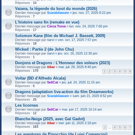
Réponses :
10
Vaiana, la légende du bout du monde (2026)
Dernier message par
Scarabéaware
«
jeu. nov. 27, 2025 8:22 pm
Réponses :
7
L'histoire sans fin (remake en vue)
Dernier message par
Cerca Trova
«
lun. nov. 24, 2025 7:00 pm
Réponses :
17
Solomon Kane (film de Michael J. Bassett, 2009)
Dernier message par
narvi
«
ven. oct. 17, 2025 7:57 pm
Réponses :
18
Wicked : Partie 2 (de John Chu)
Dernier message par
narvi
«
jeu. oct. 16, 2025 12:30 pm
Réponses :
1
Donjons et Dragons : L'Honneur des voleurs (2023)
Dernier message par
itikar
«
mar. juil. 29, 2025 8:40 pm
Réponses :
170
1
2
3
4
5
6
Voltar (BD d'Alfredo Alcala)
Dernier message par
SeliCat
«
jeu. juil. 24, 2025 11:15 am
Réponses :
5
Dragons (adaptation live-action du film Dreamworks)
Dernier message par
Scarabéaware
«
sam. juin 21, 2025 8:52 pm
Réponses :
25
Les licornes
Dernier message par
SeliCat
«
mar. juin 17, 2025 10:14 am
Réponses :
12
Blanche-Neige (2025, avec Gal Gadot)
Dernier message par
itikar
«
mer. juin 11, 2025 2:18 pm
Réponses :
183
1
…
4
5
6
7
Les aventures de Pinocchio (de Luigi Comencini)