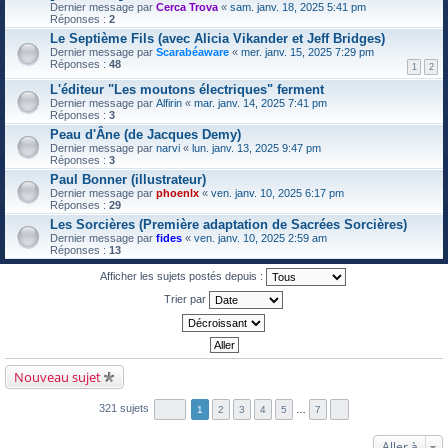
Dernier message par
Cerca Trova
«
sam. janv. 18, 2025 5:41 pm
Réponses :
2
Le Septième Fils (avec Alicia Vikander et Jeff Bridges)
Dernier message par
Scarabéaware
«
mer. janv. 15, 2025 7:29 pm
Réponses :
48
1
2
L'éditeur "Les moutons électriques" ferment
Dernier message par
Alfirin
«
mar. janv. 14, 2025 7:41 pm
Réponses :
3
Peau d'Âne (de Jacques Demy)
Dernier message par
narvi
«
lun. janv. 13, 2025 9:47 pm
Réponses :
3
Paul Bonner (illustrateur)
Dernier message par
phoenlx
«
ven. janv. 10, 2025 6:17 pm
Réponses :
29
Les Sorcières (Première adaptation de Sacrées Sorcières)
Dernier message par
fides
«
ven. janv. 10, 2025 2:59 am
Réponses :
13
Afficher les sujets postés depuis :
Trier par
Nouveau sujet
321 sujets
1
2
3
4
5
…
7
Aller à