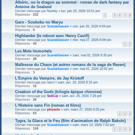
Albéric, ou le dragon au sommet - roman de dark fantasy par
Antoine de Sealand
Dernier message par
Numby
«
lun. juin 29, 2026 10:51 pm
Réponses :
232
1
…
5
6
7
8
Garo - Soukoku no Maryu
Dernier message par
Scarabéaware
«
ven. juin 26, 2026 9:04 pm
Réponses :
9
Highlander (le reboot avec Henry Cavill)
Dernier message par
Scarabéaware
«
mer. mai 27, 2026 8:09 pm
Réponses :
43
1
2
Les Mets Immortels
Dernier message par
Scarabéaware
«
sam. mai 02, 2026 9:35 pm
Réponses :
28
Maîtresse du Chaos (et autres romans de la saga de Raven)
Dernier message par
Scarabéaware
«
ven. mai 01, 2026 10:52 pm
Réponses :
3
L'Empire du Vampire, de Jay Kristoff
Dernier message par
narvi
«
sam. avr. 18, 2026 8:33 am
Réponses :
15
Creation of the Gods (trilogie épique chinoise)
Dernier message par
SeliCat
«
sam. avr. 25, 2026 7:28 pm
Réponses :
26
L'Histoire sans Fin (roman et films)
Dernier message par
phoenlx
«
ven. mars 27, 2026 9:25 pm
Réponses :
63
1
2
3
Tygra, la Glace et le Feu (film d'animation de Ralph Bakshi)
Dernier message par
Scarabéaware
«
sam. mars 14, 2026 7:02 pm
Réponses :
104
1
2
3
4