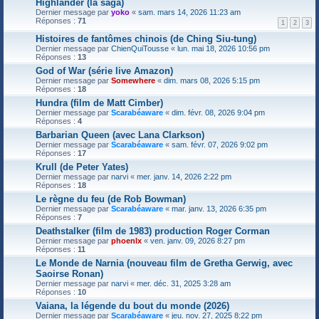
Highlander (la saga)
Dernier message par
yoko
«
sam. mars 14, 2026 11:23 am
Réponses :
71
1
2
3
Histoires de fantômes chinois (de Ching Siu-tung)
Dernier message par
ChienQuiTousse
«
lun. mai 18, 2026 10:56 pm
Réponses :
13
God of War (série live Amazon)
Dernier message par
Somewhere
«
dim. mars 08, 2026 5:15 pm
Réponses :
18
Hundra (film de Matt Cimber)
Dernier message par
Scarabéaware
«
dim. févr. 08, 2026 9:04 pm
Réponses :
4
Barbarian Queen (avec Lana Clarkson)
Dernier message par
Scarabéaware
«
sam. févr. 07, 2026 9:02 pm
Réponses :
17
Krull (de Peter Yates)
Dernier message par
narvi
«
mer. janv. 14, 2026 2:22 pm
Réponses :
18
Le règne du feu (de Rob Bowman)
Dernier message par
Scarabéaware
«
mar. janv. 13, 2026 6:35 pm
Réponses :
7
Deathstalker (film de 1983) production Roger Corman
Dernier message par
phoenlx
«
ven. janv. 09, 2026 8:27 pm
Réponses :
11
Le Monde de Narnia (nouveau film de Gretha Gerwig, avec
Saoirse Ronan)
Dernier message par
narvi
«
mer. déc. 31, 2025 3:28 am
Réponses :
10
Vaiana, la légende du bout du monde (2026)
Dernier message par
Scarabéaware
«
jeu. nov. 27, 2025 8:22 pm