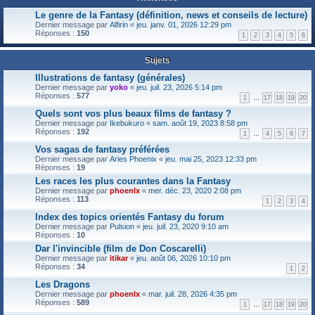
Le genre de la Fantasy (définition, news et conseils de lecture)
Dernier message par
Alfirin
«
jeu. janv. 01, 2026 12:29 pm
Réponses :
150
1
2
3
4
5
6
Sujets
Illustrations de fantasy (générales)
Dernier message par
yoko
«
jeu. juil. 23, 2026 5:14 pm
Réponses :
577
1
…
17
18
19
20
Quels sont vos plus beaux films de fantasy ?
Dernier message par
Ikebukuro
«
sam. août 19, 2023 8:58 pm
Réponses :
192
1
…
4
5
6
7
Vos sagas de fantasy préférées
Dernier message par
Aries Phoenix
«
jeu. mai 25, 2023 12:33 pm
Réponses :
19
Les races les plus courantes dans la Fantasy
Dernier message par
phoenlx
«
mer. déc. 23, 2020 2:08 pm
Réponses :
113
1
2
3
4
Index des topics orientés Fantasy du forum
Dernier message par
Pulsion
«
jeu. juil. 23, 2020 9:10 am
Réponses :
10
Dar l'invincible (film de Don Coscarelli)
Dernier message par
itikar
«
jeu. août 06, 2026 10:10 pm
Réponses :
34
1
2
Les Dragons
Dernier message par
phoenlx
«
mar. juil. 28, 2026 4:35 pm
Réponses :
589
1
…
17
18
19
20