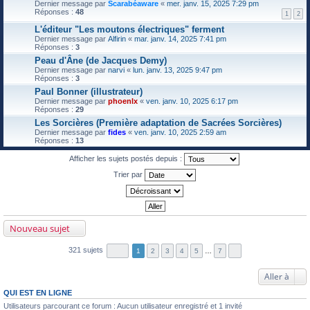
Dernier message par
Scarabéaware
«
mer. janv. 15, 2025 7:29 pm
Réponses :
48
1
2
L'éditeur "Les moutons électriques" ferment
Dernier message par
Alfirin
«
mar. janv. 14, 2025 7:41 pm
Réponses :
3
Peau d'Âne (de Jacques Demy)
Dernier message par
narvi
«
lun. janv. 13, 2025 9:47 pm
Réponses :
3
Paul Bonner (illustrateur)
Dernier message par
phoenlx
«
ven. janv. 10, 2025 6:17 pm
Réponses :
29
Les Sorcières (Première adaptation de Sacrées Sorcières)
Dernier message par
fides
«
ven. janv. 10, 2025 2:59 am
Réponses :
13
Afficher les sujets postés depuis :
Trier par
Nouveau sujet
321 sujets
1
2
3
4
5
…
7
Aller à
QUI EST EN LIGNE
Utilisateurs parcourant ce forum : Aucun utilisateur enregistré et 1 invité