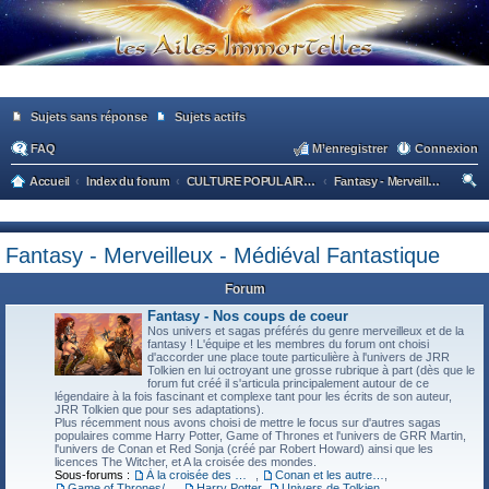
Sujets sans réponse
Sujets actifs
FAQ
M’enregistrer
Connexion
Accueil
Index du forum
CULTURE POPULAIRE / CULTURE GENERALE
Fantasy - Merveilleux - Médiéval Fantastique
ec
he
Fantasy - Merveilleux - Médiéval Fantastique
rc
he
Forum
r
Fantasy - Nos coups de coeur
Nos univers et sagas préférés du genre merveilleux et de la
fantasy ! L'équipe et les membres du forum ont choisi
d'accorder une place toute particulière à l'univers de JRR
Tolkien en lui octroyant une grosse rubrique à part (dès que le
forum fut créé il s'articula principalement autour de ce
légendaire à la fois fascinant et complexe tant pour les écrits de son auteur,
JRR Tolkien que pour ses adaptations).
Plus récemment nous avons choisi de mettre le focus sur d'autres sagas
populaires comme Harry Potter, Game of Thrones et l'univers de GRR Martin,
l'univers de Conan et Red Sonja (créé par Robert Howard) ainsi que les
licences The Witcher, et A la croisée des mondes.
Sous-forums :
À la croisée des mondes
,
Conan et les autres héros de Robert E. Howard
,
Game of Thrones/Le Trône de Fer
,
Harry Potter
,
Univers de Tolkien
,