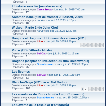
Réponses :
7
L'histoire sans fin (remake en vue)
Dernier message par
Cerca Trova
«
lun. nov. 24, 2025 7:00 pm
Réponses :
17
Solomon Kane (film de Michael J. Bassett, 2009)
Dernier message par
narvi
«
ven. oct. 17, 2025 7:57 pm
Réponses :
18
Wicked : Partie 2 (de John Chu)
Dernier message par
narvi
«
jeu. oct. 16, 2025 12:30 pm
Réponses :
1
Donjons et Dragons : L'Honneur des voleurs (2023)
Dernier message par
itikar
«
mar. juil. 29, 2025 8:40 pm
Réponses :
170
1
2
3
4
5
6
Voltar (BD d'Alfredo Alcala)
Dernier message par
SeliCat
«
jeu. juil. 24, 2025 11:15 am
Réponses :
5
Dragons (adaptation live-action du film Dreamworks)
Dernier message par
Scarabéaware
«
sam. juin 21, 2025 8:52 pm
Réponses :
25
Les licornes
Dernier message par
SeliCat
«
mar. juin 17, 2025 10:14 am
Réponses :
12
Blanche-Neige (2025, avec Gal Gadot)
Dernier message par
itikar
«
mer. juin 11, 2025 2:18 pm
Réponses :
183
1
…
4
5
6
7
Les aventures de Pinocchio (de Luigi Comencini)
Dernier message par
Scarabéaware
«
mar. avr. 15, 2025 10:35 pm
Réponses :
6
La Caverne de la rose d'or (Fantaghirò)