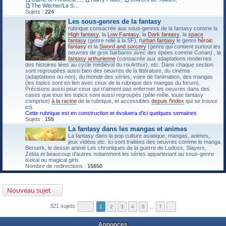
The Witcher/Le Sorceleur
Sujets :
224
Les sous-genres de la fantasy
rubrique consacrée aux sous-genres de la fantasy comme la
High fantasy
, la
Low Fantasy
, la
Dark fantasy
, la
space
fantasy
(genre relié à la SF), l'
urban fantasy
le genre
héroic
fantasy
et la
Sword and sorcery
(genre qui contient surtout les
oeuvres de gros barbares avec des épées comme Conan) , la
fantasy arthurienne
(consacrée aux adaptations modernes
des histoires liées au cycle médiéval du roi Arthur), etc. Dans chaque section
sont regroupées aussi bien des oeuvres de la littérature, du cinéma
(adaptations ou non), du monde des séries, voire de l'animation, des mangas
(les topics sont en lien avec ceux de la rubrique des mangas du forum).
Précisons aussi pour ceux qui n'aiment pas enfermer les oeuvres dans des
cases que tous les topics sont aussi regroupés (pêle-mêle, toute fantasy
comprise)
à la racine
de la rubrique, et accessibles
depuis l'index
qui se trouve
ici).
Cette rubrique est en construction et évoluera d'ici quelques semaines
Sujets :
155
La fantasy dans les mangas et animes
La fantasy dans la pop culture asiatique, mangas, animes,
jeux vidéos etc. ici sont traitées des oeuvres comme le manga
Berserk, le dessin animé Les chroniques de la guerre de Lodoss, Slayers,
Zelda et beaucoup d'autres notamment les séries appartenant au sous-genre
isekai ou magical girls.
Nombre de redirections :
15650
Nouveau sujet
321 sujets
1
2
3
4
5
…
7
Annonces