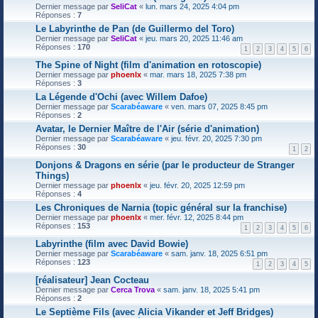
Dernier message par
SeliCat
«
lun. mars 24, 2025 4:04 pm
Réponses :
7
Le Labyrinthe de Pan (de Guillermo del Toro)
Dernier message par
SeliCat
«
jeu. mars 20, 2025 11:46 am
Réponses :
170
1
2
3
4
5
6
The Spine of Night (film d'animation en rotoscopie)
Dernier message par
phoenlx
«
mar. mars 18, 2025 7:38 pm
Réponses :
3
La Légende d'Ochi (avec Willem Dafoe)
Dernier message par
Scarabéaware
«
ven. mars 07, 2025 8:45 pm
Réponses :
2
Avatar, le Dernier Maître de l'Air (série d'animation)
Dernier message par
Scarabéaware
«
jeu. févr. 20, 2025 7:30 pm
Réponses :
30
1
2
Donjons & Dragons en série (par le producteur de Stranger
Things)
Dernier message par
phoenlx
«
jeu. févr. 20, 2025 12:59 pm
Réponses :
4
Les Chroniques de Narnia (topic général sur la franchise)
Dernier message par
phoenlx
«
mer. févr. 12, 2025 8:44 pm
Réponses :
153
1
2
3
4
5
6
Labyrinthe (film avec David Bowie)
Dernier message par
Scarabéaware
«
sam. janv. 18, 2025 6:51 pm
Réponses :
123
1
2
3
4
5
[réalisateur] Jean Cocteau
Dernier message par
Cerca Trova
«
sam. janv. 18, 2025 5:41 pm
Réponses :
2
Le Septième Fils (avec Alicia Vikander et Jeff Bridges)