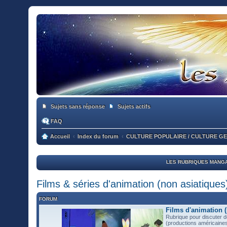
Sujets sans réponse
Sujets actifs
FAQ
Accueil
Index du forum
CULTURE POPULAIRE / CULTURE G
LES RUBRIQUES MANGA
Films & séries d'animation (non asiatiques
FORUM
Films d'animation (
Rubrique pour discuter d
(productions américaines