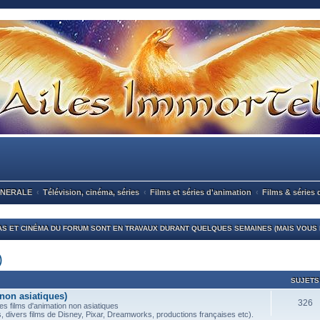
ENERALE
Télévision, cinéma, séries
Films et séries d'animation
Films & séries 
S ET CINÉMA DU FORUM SONT EN TRAVAUX DURANT QUELQUES SEMAINES (MAIS VOUS P
)
SUJETS
non asiatiques)
326
es films d'animation non asiatiques
, divers films de Disney, Pixar, Dreamworks, productions françaises etc).