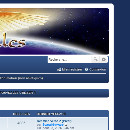
M’enregistrer
Connexion
d'animation (non asiatiques)
OUVEZ LES UTILISER !)
MESSAGES
DERNIER MESSAGE
Re: Vice Versa 2 (Pixar)
4085
par
Scarabéaware
V
lun. août 03, 2026 6:46 pm