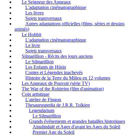
Le Seigneur des Anneaux
L'adaptation cinématographique
Les livres
Sujets transversaux
Autres adaptations officielles (films, séries et dessins
animés)
Le Hobbit
L'adaptation cinématographique
Le livre
Sujets transversaux
Silmarillion - Récits des jours anciens
Le Silmarillion
Les Enfants de Húrin
Contes et Légendes inachevés
Histoire de la Terre du Milieu en 12 volumes
Les Anneaux de Pouvoir (série TV)
The War of the Rohirrim (film d'animation)
Coin artistique
L'atelier de Fingon
Thesauruspedia de J.R.R. Tolkien
Legendarium
Le Silmarillion
Grands événements et grandes batailles historiques
Ainulindalë et Ages d'avant les Ages du Soleil
Premier Age du Soleil