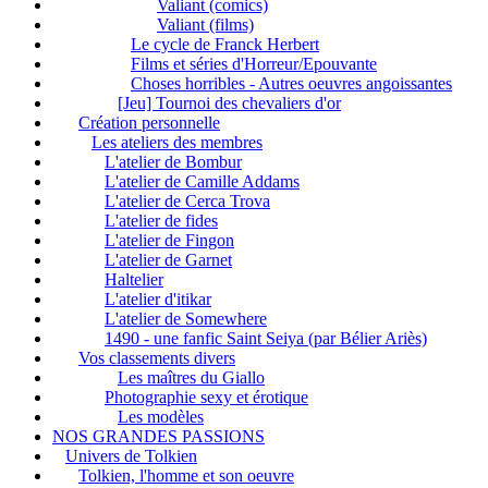
Valiant (comics)
Valiant (films)
Le cycle de Franck Herbert
Films et séries d'Horreur/Epouvante
Choses horribles - Autres oeuvres angoissantes
[Jeu] Tournoi des chevaliers d'or
Création personnelle
Les ateliers des membres
L'atelier de Bombur
L'atelier de Camille Addams
L'atelier de Cerca Trova
L'atelier de fides
L'atelier de Fingon
L'atelier de Garnet
Haltelier
L'atelier d'itikar
L'atelier de Somewhere
1490 - une fanfic Saint Seiya (par Bélier Ariès)
Vos classements divers
Les maîtres du Giallo
Photographie sexy et érotique
Les modèles
NOS GRANDES PASSIONS
Univers de Tolkien
Tolkien, l'homme et son oeuvre