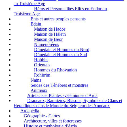
au Troisième Age
Héros et Personnalités Elfes en Endor au
Troisième Age
Ents et autres peuples pensants
Edain
Maison de Hador
Maison de Haleth
Maison de Bëor
Númenóréens
Dúnedain et Hommes du Nord
Dúnedain et Hommes du Sud
Hobbits
Orientais
Hommes du Rhovanion
Rohirrim
Nains
Seides des Ténébres et monstres
Animaux
Artefacts et Plantes systémiques d'Arda
Drapeaux, Bannières, Blasons, Symboles de Clans et
Heraldiques dans le Monde du Seigneur des Anneaux
Ardapédia
Géographie - Cartes
Architecture, villes et forteresses
Histoire et mythologie d'Arda