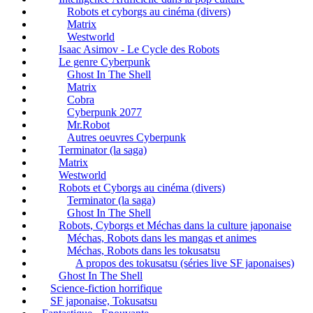
Robots et cyborgs au cinéma (divers)
Matrix
Westworld
Isaac Asimov - Le Cycle des Robots
Le genre Cyberpunk
Ghost In The Shell
Matrix
Cobra
Cyberpunk 2077
Mr.Robot
Autres oeuvres Cyberpunk
Terminator (la saga)
Matrix
Westworld
Robots et Cyborgs au cinéma (divers)
Terminator (la saga)
Ghost In The Shell
Robots, Cyborgs et Méchas dans la culture japonaise
Méchas, Robots dans les mangas et animes
Méchas, Robots dans les tokusatsu
A propos des tokusatsu (séries live SF japonaises)
Ghost In The Shell
Science-fiction horrifique
SF japonaise, Tokusatsu