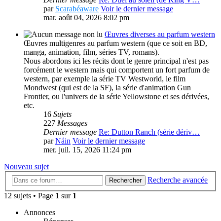
par
Scarabéaware
Voir le dernier message
mar. août 04, 2026 8:02 pm
Œuvres diverses au parfum western
Œuvres multigenres au parfum western (que ce soit en BD,
manga, animation, film, séries TV, romans).
Nous abordons ici les récits dont le genre principal n'est pas
forcément le western mais qui comportent un fort parfum de
western, par exemple la série TV Westworld, le film
Mondwest (qui est de la SF), la série d'animation Gun
Frontier, ou l'univers de la série Yellowstone et ses dérivées,
etc.
16
Sujets
227
Messages
Dernier message
Re: Dutton Ranch (série dériv…
par
Náin
Voir le dernier message
mer. juil. 15, 2026 11:24 pm
Nouveau sujet
Recherche avancée
Rechercher
12 sujets • Page
1
sur
1
Annonces