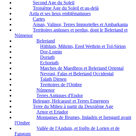
Second Age du Soleil
Troisième Age du Soleil et au-delà
Arda et ses lieux emblématiques
Cartes
Aman, Valinor, Terres Immortelles et Ambarkanta
Territoires antiques et perdus, dont le Beleriand et
Númenor
Beleriand
Hithlum, Mihrim, Ered Wethrin et Tol-Sirion
Dor-Lomin
Doriath
Echoriath
Marches de Maedhros et Beleriand Oriental
Nevrast, Falas et Beleriand Occidental
Talath Dirnen
Territoires de l'Ombre
Númenor
Terres Antiques d'Endor
Belegaer, Helcaraxë et Terres Emergees
Terre du Milieu à partir du Deuxième Age
Arnor et Eriador
Montagnes de Brumes, Imladris et Isengard avant
l'Ombre
Vallée de l'Anduin, et forêts de Lorien et de
Fangorn