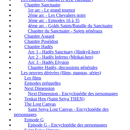
Chapitre Sanctuaire
1er arc - Le grand tournoi
2ème arc - Les Chevaliers noirs
3ème arc - Episodes 16 à 35
4ème arc - Golds Saints/Bataille du Sanctuaire
Chapitre du Sanctuaire - Sujets généraux
Chapitre Asgard
Chapitre Poséidon
Chapitre Hadès
Arc 1 - Hadès Sanctuary (Jûnikyû-hen)
Arc 2 - Hadès Inferno (Meikai-hen)
Arc 3 - Hadès Elysion
Chapitre Hadès, discussions générales
Les oeuvres dérivées (films, mangas, séries)
Les films
Episodes préquelles
Next Dimension
Next Dimension - Encyclopédie des personnages
Tenkai Hen (Saint Seiya THEN)
The Lost Canvas
Saint Seiya Lost Canvas - Encyclopédie des
personnages
Episode G
Episode G - Encyclopédie des personnages