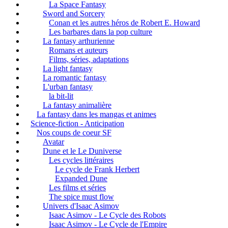
La Space Fantasy
Sword and Sorcery
Conan et les autres héros de Robert E. Howard
Les barbares dans la pop culture
La fantasy arthurienne
Romans et auteurs
Films, séries, adaptations
La light fantasy
La romantic fantasy
L'urban fantasy
la bit-lit
La fantasy animalière
La fantasy dans les mangas et animes
Science-fiction - Anticipation
Nos coups de coeur SF
Avatar
Dune et le Le Duniverse
Les cycles littéraires
Le cycle de Frank Herbert
Expanded Dune
Les films et séries
The spice must flow
Univers d'Isaac Asimov
Isaac Asimov - Le Cycle des Robots
Isaac Asimov - Le Cycle de l'Empire