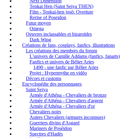
Next Dimension
Tenkai Hen (Saint Seiya THEN)
Film - Tenkai-hen josō: Overture
Rerise of Poseidon
Futur moyen
Omega
Oeuvres inclassables et bizaroïdes
Dark Wing
Créations de fans, cosplays, fanfics, illustrations
Les créations des membres du forum
L'univers de Camille Addams (fanfics, fanarts)
Fanfics et univers de Bélier Aries
1490 - une fanfic par Bélier Aries
Projet : Hypermythe en vidéo
Décors et customs
Encyclopédie des personnages
Saint Seiya
Armée d'Athéna - Chevaliers de bronze
Armée d'Athéna - Chevaliers d'argent
Armée d'Athéna - Chevaliers d'or
Chevaliers noirs
Autres Chevaliers (armures inconnues)
Guerriers divins d'Asgard
Mariners de Poséidon
Spectres d'Hadès