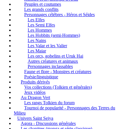
Peuples et coutumes
Les grands conflits
Personnages célébres - Héros et Séides
Les Elfes
Les Semi Elfes
Les Hommes
Les Hobbits (semi-Hommes)
Les Nains
Les Valar et les Valier
Les Maiar
Les orcs, gobelins et Uruk Hai
Autres créatures et animaux
Personnages inclassables
Faune et flore - Monstres et créatures
Poésie/linguistique
Produits dérivés
Vos collections (Tolkien et générales)
Jeux vidéos
Au Dragon Vert
Les rangs Tolkien du forum
Tournoi de popularité - Personnages des Terres du
Milieu
Univers Saint Seiya
Agora - Discussions générales
Les chapitres (manga et série classique)