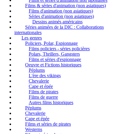
Films et séries d'animation non japonaises
Films & séries d'animation (non asiatiques)
Films d'animation (non asiatiques)
Séries d'animation (non asiatiques)
Dessins animés américains
Séries animées de la DIC : Collaborations
internationales
Les genres
Policiers, Polar, Espionnage
Films policiers - séries policières
Polars, Thrillers, Gangsters
Films et séries d'espionnage
Oeuvre et Fictions historiques
Péplums
L'ère des vikings
Chevalerie
Cape et épée
Films de pirates
Films de guerre
Autres films historiques
Péplums
Chevalerie
Cape et épée
Films et séries de pirates
Westerns