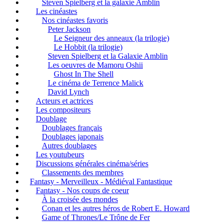
Steven Spielberg et la galaxie Amblin
Les cinéastes
Nos cinéastes favoris
Peter Jackson
Le Seigneur des anneaux (la trilogie)
Le Hobbit (la trilogie)
Steven Spielberg et la Galaxie Amblin
Les oeuvres de Mamoru Oshii
Ghost In The Shell
Le cinéma de Terrence Malick
David Lynch
Acteurs et actrices
Les compositeurs
Doublage
Doublages français
Doublages japonais
Autres doublages
Les youtubeurs
Discussions générales cinéma/séries
Classements des membres
Fantasy - Merveilleux - Médiéval Fantastique
Fantasy - Nos coups de coeur
À la croisée des mondes
Conan et les autres héros de Robert E. Howard
Game of Thrones/Le Trône de Fer