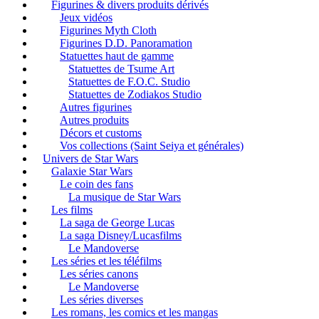
Figurines & divers produits dérivés
Jeux vidéos
Figurines Myth Cloth
Figurines D.D. Panoramation
Statuettes haut de gamme
Statuettes de Tsume Art
Statuettes de F.O.C. Studio
Statuettes de Zodiakos Studio
Autres figurines
Autres produits
Décors et customs
Vos collections (Saint Seiya et générales)
Univers de Star Wars
Galaxie Star Wars
Le coin des fans
La musique de Star Wars
Les films
La saga de George Lucas
La saga Disney/Lucasfilms
Le Mandoverse
Les séries et les téléfilms
Les séries canons
Le Mandoverse
Les séries diverses
Les romans, les comics et les mangas