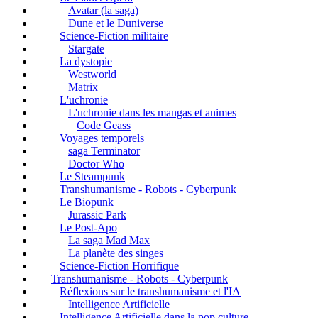
Avatar (la saga)
Dune et le Duniverse
Science-Fiction militaire
Stargate
La dystopie
Westworld
Matrix
L'uchronie
L'uchronie dans les mangas et animes
Code Geass
Voyages temporels
saga Terminator
Doctor Who
Le Steampunk
Transhumanisme - Robots - Cyberpunk
Le Biopunk
Jurassic Park
Le Post-Apo
La saga Mad Max
La planète des singes
Science-Fiction Horrifique
Transhumanisme - Robots - Cyberpunk
Réflexions sur le transhumanisme et l'IA
Intelligence Artificielle
Intelligence Artificielle dans la pop culture