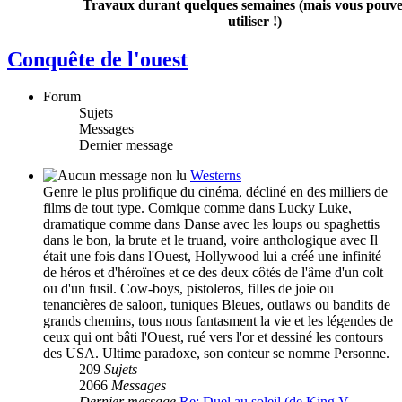
Travaux durant quelques semaines (mais vous pouvez
utiliser !)
Conquête de l'ouest
Forum
Sujets
Messages
Dernier message
Westerns
Genre le plus prolifique du cinéma, décliné en des milliers de
films de tout type. Comique comme dans Lucky Luke,
dramatique comme dans Danse avec les loups ou spaghettis
dans le bon, la brute et le truand, voire anthologique avec Il
était une fois dans l'Ouest, Hollywood lui a créé une infinité
de héros et d'héroïnes et ce des deux côtés de l'âme d'un colt
ou d'un fusil. Cow-boys, pistoleros, filles de joie ou
tenancières de saloon, tuniques Bleues, outlaws ou bandits de
grands chemins, tous nous fantasment la vie et les légendes de
ceux qui ont bâti l'Ouest, rué vers l'or et dessiné les contours
des USA. Ultime paradoxe, son conteur se nomme Personne.
209
Sujets
2066
Messages
Dernier message
Re: Duel au soleil (de King V…