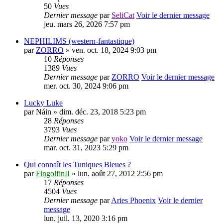
50
Vues
Dernier message
par
SeliCat
Voir le dernier message
jeu. mars 26, 2026 7:57 pm
NEPHILIMS (western-fantastique)
par
ZORRO
» ven. oct. 18, 2024 9:03 pm
10
Réponses
1389
Vues
Dernier message
par
ZORRO
Voir le dernier message
mer. oct. 30, 2024 9:06 pm
Lucky Luke
par
Náin
» dim. déc. 23, 2018 5:23 pm
28
Réponses
3793
Vues
Dernier message
par
yoko
Voir le dernier message
mar. oct. 31, 2023 5:29 pm
Qui connaît les Tuniques Bleues ?
par
FingolfinII
» lun. août 27, 2012 2:56 pm
17
Réponses
4504
Vues
Dernier message
par
Aries Phoenix
Voir le dernier
message
lun. juil. 13, 2020 3:16 pm