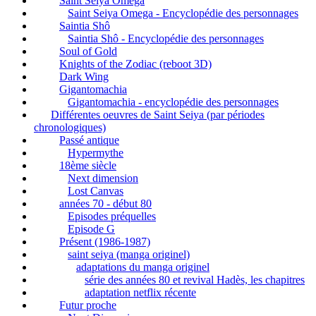
Saint Seiya Omega
Saint Seiya Omega - Encyclopédie des personnages
Saintia Shô
Saintia Shô - Encyclopédie des personnages
Soul of Gold
Knights of the Zodiac (reboot 3D)
Dark Wing
Gigantomachia
Gigantomachia - encyclopédie des personnages
Différentes oeuvres de Saint Seiya (par périodes
chronologiques)
Passé antique
Hypermythe
18ème siècle
Next dimension
Lost Canvas
années 70 - début 80
Episodes préquelles
Episode G
Présent (1986-1987)
saint seiya (manga originel)
adaptations du manga originel
série des années 80 et revival Hadès, les chapitres
adaptation netflix récente
Futur proche