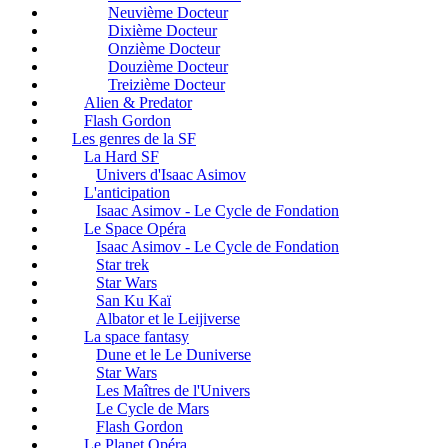
Neuvième Docteur
Dixième Docteur
Onzième Docteur
Douzième Docteur
Treizième Docteur
Alien & Predator
Flash Gordon
Les genres de la SF
La Hard SF
Univers d'Isaac Asimov
L'anticipation
Isaac Asimov - Le Cycle de Fondation
Le Space Opéra
Isaac Asimov - Le Cycle de Fondation
Star trek
Star Wars
San Ku Kaï
Albator et le Leijiverse
La space fantasy
Dune et le Le Duniverse
Star Wars
Les Maîtres de l'Univers
Le Cycle de Mars
Flash Gordon
Le Planet Opéra