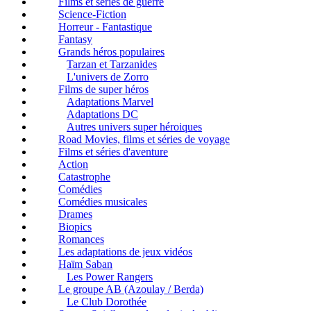
Films et séries de guerre
Science-Fiction
Horreur - Fantastique
Fantasy
Grands héros populaires
Tarzan et Tarzanides
L'univers de Zorro
Films de super héros
Adaptations Marvel
Adaptations DC
Autres univers super héroiques
Road Movies, films et séries de voyage
Films et séries d'aventure
Action
Catastrophe
Comédies
Comédies musicales
Drames
Biopics
Romances
Les adaptations de jeux vidéos
Haïm Saban
Les Power Rangers
Le groupe AB (Azoulay / Berda)
Le Club Dorothée