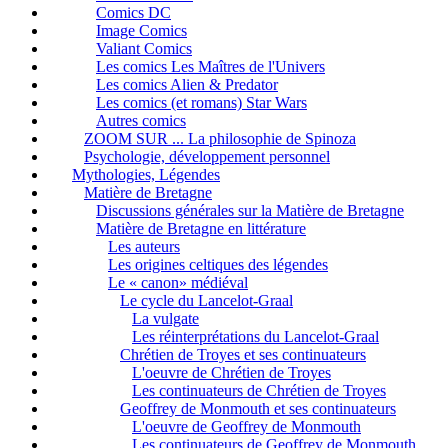
Comics DC
Image Comics
Valiant Comics
Les comics Les Maîtres de l'Univers
Les comics Alien & Predator
Les comics (et romans) Star Wars
Autres comics
ZOOM SUR ... La philosophie de Spinoza
Psychologie, développement personnel
Mythologies, Légendes
Matière de Bretagne
Discussions générales sur la Matière de Bretagne
Matière de Bretagne en littérature
Les auteurs
Les origines celtiques des légendes
Le « canon» médiéval
Le cycle du Lancelot-Graal
La vulgate
Les réinterprétations du Lancelot-Graal
Chrétien de Troyes et ses continuateurs
L'oeuvre de Chrétien de Troyes
Les continuateurs de Chrétien de Troyes
Geoffrey de Monmouth et ses continuateurs
L'oeuvre de Geoffrey de Monmouth
Les continuateurs de Geoffrey de Monmouth