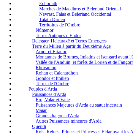
Echoriath
Marches de Maedhros et Beleriand Oriental
Nevrast, Falas et Beleriand Occidental
Talath Dirnen
Territoires de l'Ombre
Númenor
Terres Antiques d'Endor
Belegaer, Helcaraxë et Terres Emergees
Terre du Milieu à partir du Deuxième Age
Arnor et Eriador
Montagnes de Brumes, Imladris et Isengard avant l
Vallée de l'Anduin, et forêts de Lorien et de Fangor
Rhovanion
Rohan et Calenardhon
Gondor et Ithilien
Terres de l'Ombre
Peuples d'Arda
Puissances d'Arda
Eru, Valar et Valie
Puissances Majeures d'Arda au statut incertain
Maiar
Grands dragons d'Arda
Autres Puissances mineures d'Arda
Quendi
Rois, Reines, Princes et Princesses Eldar avant les 