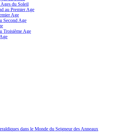
 Ages du Soleil
and au Premier Age
remier Age
 au Second Age
ge
 au Troisième Age
 Age
Heraldiques dans le Monde du Seigneur des Anneaux