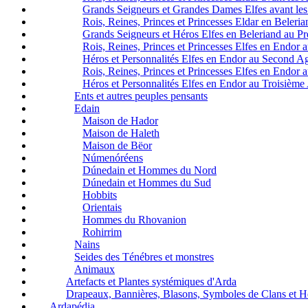
Grands Seigneurs et Grandes Dames Elfes avant les
Rois, Reines, Princes et Princesses Eldar en Beleri
Grands Seigneurs et Héros Elfes en Beleriand au P
Rois, Reines, Princes et Princesses Elfes en Endor
Héros et Personnalités Elfes en Endor au Second A
Rois, Reines, Princes et Princesses Elfes en Endor
Héros et Personnalités Elfes en Endor au Troisième
Ents et autres peuples pensants
Edain
Maison de Hador
Maison de Haleth
Maison de Bëor
Númenóréens
Dúnedain et Hommes du Nord
Dúnedain et Hommes du Sud
Hobbits
Orientais
Hommes du Rhovanion
Rohirrim
Nains
Seides des Ténébres et monstres
Animaux
Artefacts et Plantes systémiques d'Arda
Drapeaux, Bannières, Blasons, Symboles de Clans et 
Ardapédia