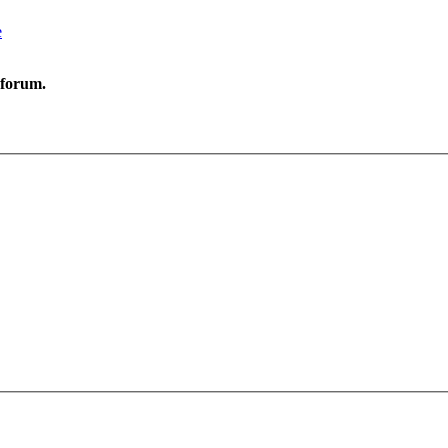
e
e forum.