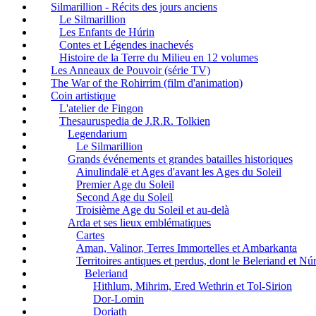
Silmarillion - Récits des jours anciens
Le Silmarillion
Les Enfants de Húrin
Contes et Légendes inachevés
Histoire de la Terre du Milieu en 12 volumes
Les Anneaux de Pouvoir (série TV)
The War of the Rohirrim (film d'animation)
Coin artistique
L'atelier de Fingon
Thesauruspedia de J.R.R. Tolkien
Legendarium
Le Silmarillion
Grands événements et grandes batailles historiques
Ainulindalë et Ages d'avant les Ages du Soleil
Premier Age du Soleil
Second Age du Soleil
Troisième Age du Soleil et au-delà
Arda et ses lieux emblématiques
Cartes
Aman, Valinor, Terres Immortelles et Ambarkanta
Territoires antiques et perdus, dont le Beleriand et N
Beleriand
Hithlum, Mihrim, Ered Wethrin et Tol-Sirion
Dor-Lomin
Doriath