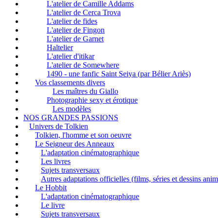
L'atelier de Camille Addams
L'atelier de Cerca Trova
L'atelier de fides
L'atelier de Fingon
L'atelier de Garnet
Haltelier
L'atelier d'itikar
L'atelier de Somewhere
1490 - une fanfic Saint Seiya (par Bélier Ariès)
Vos classements divers
Les maîtres du Giallo
Photographie sexy et érotique
Les modèles
NOS GRANDES PASSIONS
Univers de Tolkien
Tolkien, l'homme et son oeuvre
Le Seigneur des Anneaux
L'adaptation cinématographique
Les livres
Sujets transversaux
Autres adaptations officielles (films, séries et dessins ani
Le Hobbit
L'adaptation cinématographique
Le livre
Sujets transversaux