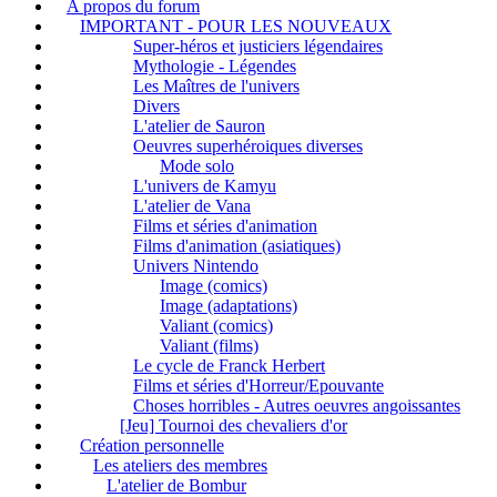
A propos du forum
IMPORTANT - POUR LES NOUVEAUX
Super-héros et justiciers légendaires
Mythologie - Légendes
Les Maîtres de l'univers
Divers
L'atelier de Sauron
Oeuvres superhéroiques diverses
Mode solo
L'univers de Kamyu
L'atelier de Vana
Films et séries d'animation
Films d'animation (asiatiques)
Univers Nintendo
Image (comics)
Image (adaptations)
Valiant (comics)
Valiant (films)
Le cycle de Franck Herbert
Films et séries d'Horreur/Epouvante
Choses horribles - Autres oeuvres angoissantes
[Jeu] Tournoi des chevaliers d'or
Création personnelle
Les ateliers des membres
L'atelier de Bombur