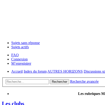
Sujets sans réponse
Sujets actifs
FAQ
Connexion
M’enregistrer
Accueil
Index du forum
AUTRES HORIZONS
Discussions sp
Recherche avancée
Rechercher
Les rubriques Ma
Les clubs