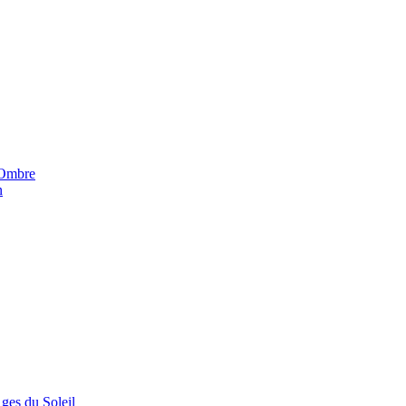
'Ombre
n
Ages du Soleil