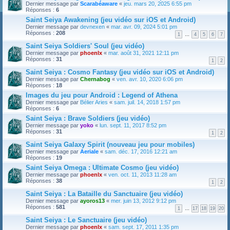
Dernier message par
Scarabéaware
«
jeu. mars 20, 2025 6:55 pm
Réponses :
6
Saint Seiya Awakening (jeu vidéo sur iOS et Android)
Dernier message par
devnexen
«
mar. avr. 09, 2024 5:01 pm
Réponses :
208
1
…
4
5
6
7
Saint Seiya Soldiers' Soul (jeu vidéo)
Dernier message par
phoenlx
«
mar. août 31, 2021 12:11 pm
Réponses :
31
1
2
Saint Seiya : Cosmo Fantasy (jeu vidéo sur iOS et Android)
Dernier message par
Chernabog
«
ven. avr. 10, 2020 6:06 pm
Réponses :
18
Images du jeu pour Android : Legend of Athena
Dernier message par
Bélier Aries
«
sam. juil. 14, 2018 1:57 pm
Réponses :
6
Saint Seiya : Brave Soldiers (jeu vidéo)
Dernier message par
yoko
«
lun. sept. 11, 2017 8:52 pm
Réponses :
31
1
2
Saint Seiya Galaxy Spirit (nouveau jeu pour mobiles)
Dernier message par
Aeriale
«
sam. déc. 17, 2016 12:21 am
Réponses :
19
Saint Seiya Omega : Ultimate Cosmo (jeu vidéo)
Dernier message par
phoenlx
«
ven. oct. 11, 2013 11:28 am
Réponses :
38
1
2
Saint Seiya : La Bataille du Sanctuaire (jeu vidéo)
Dernier message par
ayoros13
«
mer. juin 13, 2012 9:12 pm
Réponses :
581
1
…
17
18
19
20
Saint Seiya : Le Sanctuaire (jeu vidéo)
Dernier message par
phoenlx
«
sam. sept. 17, 2011 1:35 pm