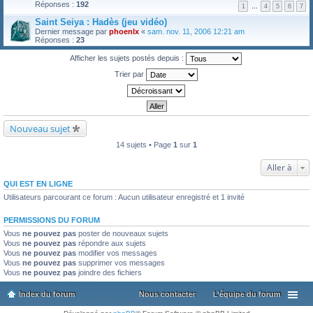
Réponses :
192
1
…
4
5
6
7
Saint Seiya : Hadès (jeu vidéo)
Dernier message par
phoenlx
«
sam. nov. 11, 2006 12:21 am
Réponses :
23
Afficher les sujets postés depuis :
Trier par
Nouveau sujet
14 sujets • Page
1
sur
1
Aller à
QUI EST EN LIGNE
Utilisateurs parcourant ce forum : Aucun utilisateur enregistré et 1 invité
PERMISSIONS DU FORUM
Vous
ne pouvez pas
poster de nouveaux sujets
Vous
ne pouvez pas
répondre aux sujets
Vous
ne pouvez pas
modifier vos messages
Vous
ne pouvez pas
supprimer vos messages
Vous
ne pouvez pas
joindre des fichiers
Index du forum
Nous contacter
L’équipe du forum