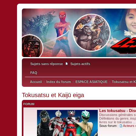
Sujets sans réponse
Sujets actifs
FAQ
Accueil
Index du forum
ESPACE ASIATIQUE
Tokusatsu et K
Tokusatsu et Kaijū eiga
FORUM
Les tokusatsu - Di
Discussions générales su
Définitions du genre, in
livres sur le tokusatsu ...
Sous-forum :
Acteurs 