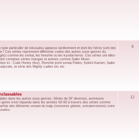
8
type particulier de tokusatsu apparus tardivement et dont les héros sont des
 ! Ces séries reprennent différents codes des autres sous-genres du
gés) comme les sentai, les henshin ou les kyodai heros. Ces séries ont elles-
dré certaines séries mangas et animes comme Sailor Moon.
es ici : Cutie Honey (live), Renshin joshi sentai Paties, Kekkō Kamen, Sailor
adycats, la série des Mighty Ladies etc etc
inclassables
12
ables dans les autres sous-genres. Séries de SF diverses, aventures
 Ce genre s'est répandu dans les années 50-60 à travers des séries comme
 parfois des éléments venant du kaiju (monstres géants, extraterrestres) voire
usatsu.