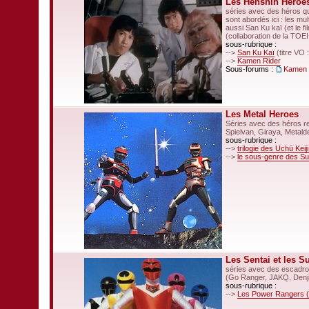
Les Henshin Heroe
séries avec des héros qu
sont abordés ici : les m
aussi San Ku kaï (et le f
(collaboration de la TOEI
sous-rubrique :
-->
San Ku Kaï
(titre VO 
-->
Kamen Rider
Sous-forums :
Kamen 
Les Metal Heroes
Séries avec des héros r
Spielvan, Giraya, Metald
sous-rubrique :
-->
trilogie des Uchū Keij
-->
le sous-genre des S
Les Sentai et les S
séries avec des escadro
(Go Ranger, JAKQ, Denj
sous-rubrique :
-->
Les Power Rangers (