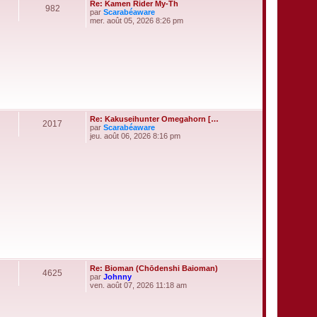
e
Re: Kamen Rider My-Th
982
par
Scarabéaware
V
mer. août 05, 2026 8:26 pm
o
i
r
l
e
d
e
r
n
i
e
Re: Kakuseihunter Omegahorn […
r
2017
par
Scarabéaware
m
V
jeu. août 06, 2026 8:16 pm
e
o
s
i
s
r
a
l
g
e
e
d
e
r
n
i
e
r
m
e
s
Re: Bioman (Chōdenshi Baioman)
s
4625
par
Johnny
a
V
ven. août 07, 2026 11:18 am
g
o
e
i
r