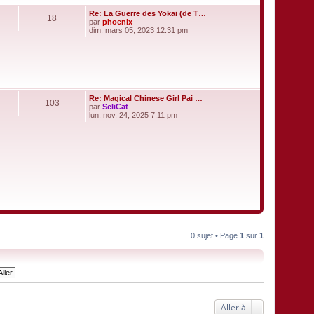
i
e
Re: La Guerre des Yokai (de T…
r
18
par
phoenlx
m
V
dim. mars 05, 2023 12:31 pm
e
o
s
i
s
r
a
l
g
e
e
d
e
r
Re: Magical Chinese Girl Pai …
103
n
par
SeliCat
i
V
lun. nov. 24, 2025 7:11 pm
e
o
r
i
m
r
e
l
s
e
s
d
a
e
g
r
e
n
i
e
r
m
e
0 sujet • Page
1
sur
1
s
s
a
g
e
Aller à