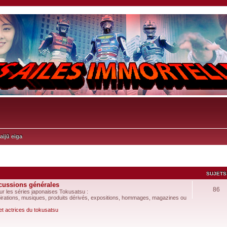
aijū eiga
SUJETS
scussions générales
86
r les séries japonaises Tokusatsu :
spirations, musiques, produits dérivés, expositions, hommages, magazines ou
et actrices du tokusatsu