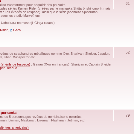
s
61
i se transforment pour acquérir des pouvoirs
ultiples séries Kamen Rider (créées par le mangaka Shōtarō Ishinomori), mais
ilm : Les évadés de l'espace), ainsi que la série japonaise Spiderman
 avec les studio Marvel) etc
: Uchu kara no messeji: Ginga taisen )
Rider
,
Garo
52
evêtus de scaphandres métalliques comme X-or, Sharivan, Sheider, Jaspion,
er, Jiban, Winspector etc
i (shérifs de l'espace)
: Gavan (X-or en français), Sharivan et Captain Sheider
uper Rescue
upersentai
79
ns de 5 personnages revêtus de combinaisons colorées
iman, Bioman, Maskman, Liveman, Flashman, Jetman, etc)
dérivés américains)