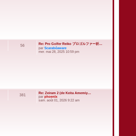
l
e
d
e
r
n
i
e
r
m
e
s
Re: Pro Golfer Reiko プロゴルファー祈…
s
56
a
par
Scarabéaware
V
g
mer. mai 28, 2025 10:59 pm
o
e
i
r
l
e
d
e
r
n
i
e
Re: Zeiram 2 (de Keita Amemiy…
381
r
par
phoenlx
m
V
sam. août 01, 2026 9:22 am
e
o
s
i
s
r
a
l
g
e
e
d
e
r
n