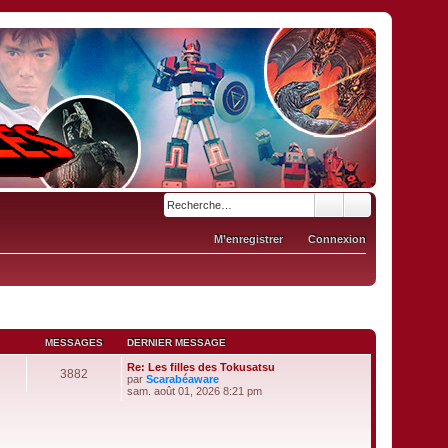
M’enregistrer
Connexion
MESSAGES
DERNIER MESSAGE
Re: Les filles des Tokusatsu
3882
par
Scarabéaware
V
sam. août 01, 2026 8:21 pm
o
i
r
l