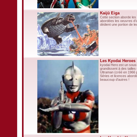
Kaijū Eiga
Cette section aborde les
abordées les oeuvres d'a
dédient une portion de l
Les Kyodai Heroes
kyodai Hero est un sous-
grandissent à des tailles
Ultraman (créé en 1966 pa
Séries et licences abordé
beaucoup d'autres !