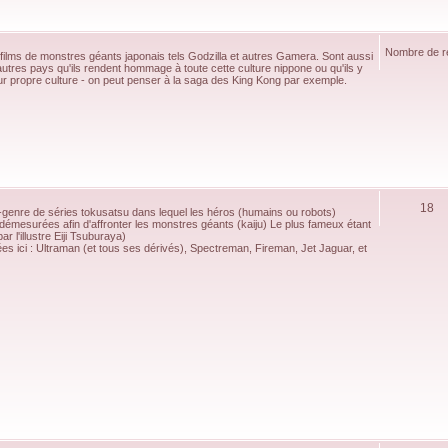
Nombre de re
 films de monstres géants japonais tels Godzilla et autres Gamera. Sont aussi
utres pays qu'ils rendent hommage à toute cette culture nippone ou qu'ils y
eur propre culture - on peut penser à la saga des King Kong par exemple.
18
genre de séries tokusatsu dans lequel les héros (humains ou robots)
 démesurées afin d'affronter les monstres géants (kaiju) Le plus fameux étant
r l'illustre Eiji Tsuburaya)
es ici : Ultraman (et tous ses dérivés), Spectreman, Fireman, Jet Jaguar, et