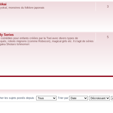
yōkai
3
 yokaï, monstres du folklore japonais
dy Series
5
 comédies pour enfants créées par la Toei avec divers types de
és, robots mignons (comme Robocon), magical girls etc. Il s'agit de séries
gaka Shotaro Ishinomori
cher les sujets postés depuis :
Trier par