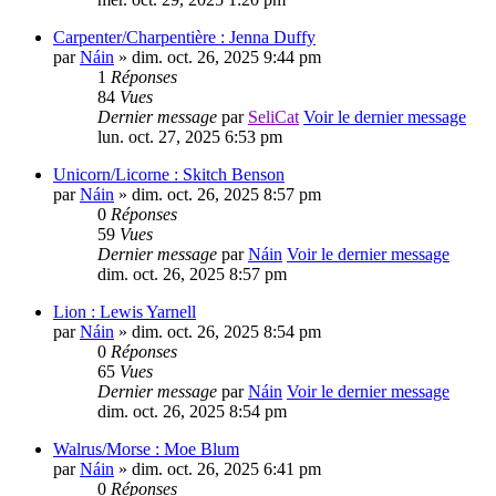
Carpenter/Charpentière : Jenna Duffy
par
Náin
» dim. oct. 26, 2025 9:44 pm
1
Réponses
84
Vues
Dernier message
par
SeliCat
Voir le dernier message
lun. oct. 27, 2025 6:53 pm
Unicorn/Licorne : Skitch Benson
par
Náin
» dim. oct. 26, 2025 8:57 pm
0
Réponses
59
Vues
Dernier message
par
Náin
Voir le dernier message
dim. oct. 26, 2025 8:57 pm
Lion : Lewis Yarnell
par
Náin
» dim. oct. 26, 2025 8:54 pm
0
Réponses
65
Vues
Dernier message
par
Náin
Voir le dernier message
dim. oct. 26, 2025 8:54 pm
Walrus/Morse : Moe Blum
par
Náin
» dim. oct. 26, 2025 6:41 pm
0
Réponses