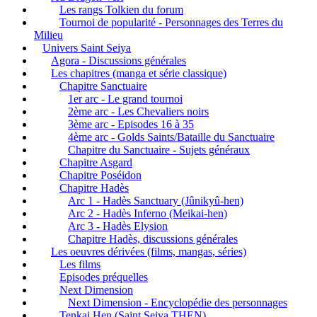
Les rangs Tolkien du forum
Tournoi de popularité - Personnages des Terres du
Milieu
Univers Saint Seiya
Agora - Discussions générales
Les chapitres (manga et série classique)
Chapitre Sanctuaire
1er arc - Le grand tournoi
2ème arc - Les Chevaliers noirs
3ème arc - Episodes 16 à 35
4ème arc - Golds Saints/Bataille du Sanctuaire
Chapitre du Sanctuaire - Sujets généraux
Chapitre Asgard
Chapitre Poséidon
Chapitre Hadès
Arc 1 - Hadès Sanctuary (Jûnikyû-hen)
Arc 2 - Hadès Inferno (Meikai-hen)
Arc 3 - Hadès Elysion
Chapitre Hadès, discussions générales
Les oeuvres dérivées (films, mangas, séries)
Les films
Episodes préquelles
Next Dimension
Next Dimension - Encyclopédie des personnages
Tenkai Hen (Saint Seiya THEN)