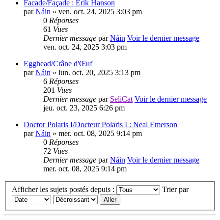
Facade/Façade : Erik Hanson
par
Náin
» ven. oct. 24, 2025 3:03 pm
0
Réponses
61
Vues
Dernier message
par
Náin
Voir le dernier message
ven. oct. 24, 2025 3:03 pm
Egghead/Crâne d'Œuf
par
Náin
» lun. oct. 20, 2025 3:13 pm
6
Réponses
201
Vues
Dernier message
par
SeliCat
Voir le dernier message
jeu. oct. 23, 2025 6:26 pm
Doctor Polaris I/Docteur Polaris I : Neal Emerson
par
Náin
» mer. oct. 08, 2025 9:14 pm
0
Réponses
72
Vues
Dernier message
par
Náin
Voir le dernier message
mer. oct. 08, 2025 9:14 pm
Afficher les sujets postés depuis :
Trier par