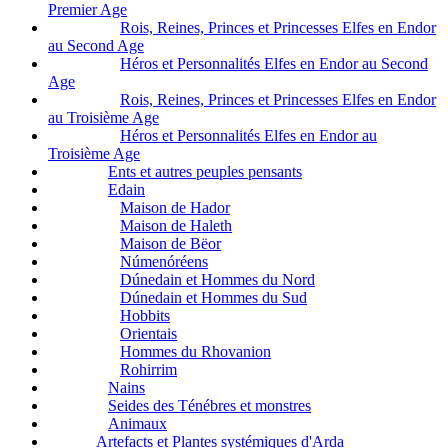
Premier Age
Rois, Reines, Princes et Princesses Elfes en Endor
au Second Age
Héros et Personnalités Elfes en Endor au Second
Age
Rois, Reines, Princes et Princesses Elfes en Endor
au Troisième Age
Héros et Personnalités Elfes en Endor au
Troisième Age
Ents et autres peuples pensants
Edain
Maison de Hador
Maison de Haleth
Maison de Bëor
Númenóréens
Dúnedain et Hommes du Nord
Dúnedain et Hommes du Sud
Hobbits
Orientais
Hommes du Rhovanion
Rohirrim
Nains
Seides des Ténébres et monstres
Animaux
Artefacts et Plantes systémiques d'Arda