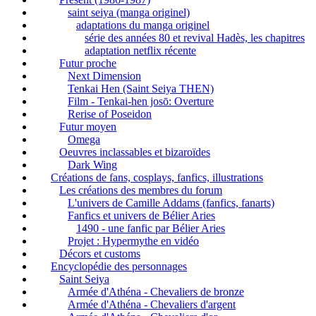
saint seiya (manga originel)
adaptations du manga originel
série des années 80 et revival Hadès, les chapitres
adaptation netflix récente
Futur proche
Next Dimension
Tenkai Hen (Saint Seiya THEN)
Film - Tenkai-hen josō: Overture
Rerise of Poseidon
Futur moyen
Omega
Oeuvres inclassables et bizaroïdes
Dark Wing
Créations de fans, cosplays, fanfics, illustrations
Les créations des membres du forum
L'univers de Camille Addams (fanfics, fanarts)
Fanfics et univers de Bélier Aries
1490 - une fanfic par Bélier Aries
Projet : Hypermythe en vidéo
Décors et customs
Encyclopédie des personnages
Saint Seiya
Armée d'Athéna - Chevaliers de bronze
Armée d'Athéna - Chevaliers d'argent