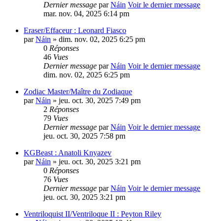
Dernier message
par
Náin
Voir le dernier message
mar. nov. 04, 2025 6:14 pm
Eraser/Effaceur : Leonard Fiasco
par
Náin
» dim. nov. 02, 2025 6:25 pm
0
Réponses
46
Vues
Dernier message
par
Náin
Voir le dernier message
dim. nov. 02, 2025 6:25 pm
Zodiac Master/Maître du Zodiaque
par
Náin
» jeu. oct. 30, 2025 7:49 pm
2
Réponses
79
Vues
Dernier message
par
Náin
Voir le dernier message
jeu. oct. 30, 2025 7:58 pm
KGBeast : Anatoli Knyazev
par
Náin
» jeu. oct. 30, 2025 3:21 pm
0
Réponses
76
Vues
Dernier message
par
Náin
Voir le dernier message
jeu. oct. 30, 2025 3:21 pm
Ventriloquist II/Ventriloque II : Peyton Riley