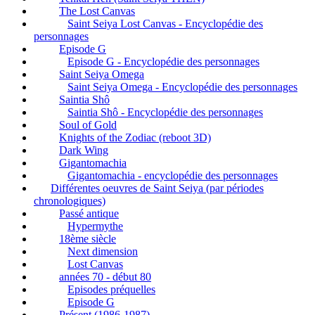
The Lost Canvas
Saint Seiya Lost Canvas - Encyclopédie des
personnages
Episode G
Episode G - Encyclopédie des personnages
Saint Seiya Omega
Saint Seiya Omega - Encyclopédie des personnages
Saintia Shô
Saintia Shô - Encyclopédie des personnages
Soul of Gold
Knights of the Zodiac (reboot 3D)
Dark Wing
Gigantomachia
Gigantomachia - encyclopédie des personnages
Différentes oeuvres de Saint Seiya (par périodes
chronologiques)
Passé antique
Hypermythe
18ème siècle
Next dimension
Lost Canvas
années 70 - début 80
Episodes préquelles
Episode G
Présent (1986-1987)