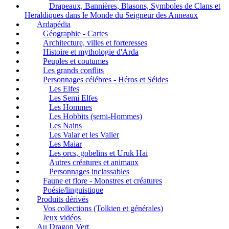
Drapeaux, Bannières, Blasons, Symboles de Clans et
Heraldiques dans le Monde du Seigneur des Anneaux
Ardapédia
Géographie - Cartes
Architecture, villes et forteresses
Histoire et mythologie d'Arda
Peuples et coutumes
Les grands conflits
Personnages célébres - Héros et Séides
Les Elfes
Les Semi Elfes
Les Hommes
Les Hobbits (semi-Hommes)
Les Nains
Les Valar et les Valier
Les Maiar
Les orcs, gobelins et Uruk Hai
Autres créatures et animaux
Personnages inclassables
Faune et flore - Monstres et créatures
Poésie/linguistique
Produits dérivés
Vos collections (Tolkien et générales)
Jeux vidéos
Au Dragon Vert