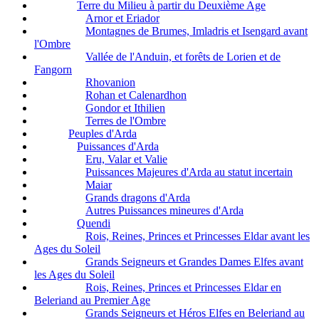
Terre du Milieu à partir du Deuxième Age
Arnor et Eriador
Montagnes de Brumes, Imladris et Isengard avant
l'Ombre
Vallée de l'Anduin, et forêts de Lorien et de
Fangorn
Rhovanion
Rohan et Calenardhon
Gondor et Ithilien
Terres de l'Ombre
Peuples d'Arda
Puissances d'Arda
Eru, Valar et Valie
Puissances Majeures d'Arda au statut incertain
Maiar
Grands dragons d'Arda
Autres Puissances mineures d'Arda
Quendi
Rois, Reines, Princes et Princesses Eldar avant les
Ages du Soleil
Grands Seigneurs et Grandes Dames Elfes avant
les Ages du Soleil
Rois, Reines, Princes et Princesses Eldar en
Beleriand au Premier Age
Grands Seigneurs et Héros Elfes en Beleriand au