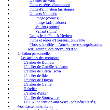
L'atelier de Vana
Films et séries d'animation
Films d'animation (asiatiques)
Univers Nintendo
Image (comics)
Image (adaptations)
Valiant (comics)
Valiant (films)
Le cycle de Franck Herbert
Films et séries d'Horreur/Epouvante
Choses horribles - Autres oeuvres angoissantes
[Jeu] Tournoi des chevaliers d'or
Création personnelle
Les ateliers des membres
L'atelier de Bombur
L'atelier de Camille Addams
L'atelier de Cerca Trova
L'atelier de fides
L'atelier de Fingon
L'atelier de Garnet
Haltelier
L'atelier d'itikar
L'atelier de Somewhere
1490 - une fanfic Saint Seiya (par Bélier Ariès)
Vos classements divers