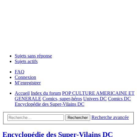
Sujets sans réponse
Sujets actifs
FAQ
Connexion
M’enregistrer
Accueil
Index du forum
POP CULTURE AMERICAINE ET
GENERALE
Comics, super-héros
Univers DC
Comics DC
Encyclopédie des Super-Vilains DC
Recherche avancée
Rechercher
Encyclopédie des Super-Vilains DC