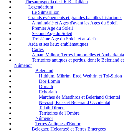
Thesauruspedia de J.R.R. Tolkien
Legendarium
Le Silmarillion
Grands événements et grandes batailles historiques
Ainulindalë et Ages d'avant les Ages du Soleil
Premier Age du Soleil
Second Age du Soleil
Troisième Age du Soleil et au-delà
Arda et ses lieux emblématiques
Cartes
Aman, Valinor, Terres Immortelles et Ambarkanta
Territoires antiques et perdus, dont le Beleriand et
Númenor
Beleriand
Hithlum, Mihrim, Ered Wethrin et Tol-Sirion
Dor-Lomin
Doriath
Echoriath
Marches de Maedhros et Beleriand Oriental
Nevrast, Falas et Beleriand Occidental
Talath Dirnen
Territoires de l'Ombre
Númenor
Terres Antiques d'Endor
Belegaer, Helcaraxë et Terres Emergees