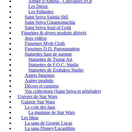
Armée d'Athéna - Chevaliers d'Or
Les Dieux
Les Pallasites
Saint Seiya Saintia Shô
Saint Seiya Gigantomachia
Saint Seiya Soul of Gold
Figurines & divers produits dérivés
Jeux vidéos
Figurines Myth Cloth
Figurines D.D. Panoramation
Statuettes haut de gamme
Statuettes de Tsume Art
Statuettes de F.O.C. Studio
Statuettes de Zodiakos Studio
Autres figurines
Autres produits
Décors et customs
Vos collections (Saint Seiya et générales)
Univers de Star Wars
Galaxie Star Wars
Le coin des fans
La musique de Star Wars
Les films
La saga de George Lucas
La saga Disney/Lucasfilms