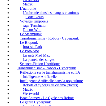
Matrix
L'uchronie
L'uchronie dans les mangas et animes
Code Geass
Voyages temporels
saga Terminator
Doctor Who
Le Steampunk
Transhumanisme - Robots - Cyberpunk
Le Biopunk
Jurassic Park
Le Post-Apo
La saga Mad Max
La planète des singes
Science-Fiction Horrifique
Transhumanisme - Robots - Cyberpunk
Réflexions sur le transhumanisme et l'IA
Intelligence Artificielle
Intelligence Artificielle dans la pop culture
Robots et cyborgs au cinéma (divers)
Matrix
Westworld
Isaac Asimov - Le Cycle des Robots
Le genre Cyberpunk