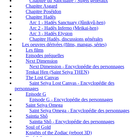
Chapitre du Sanctuaire - Sujets généraux
Chapitre Asgard
Chapitre Poséidon
Chapitre Hadès
Arc 1 - Hadès Sanctuary (Jûnikyû-hen)
Arc 2 - Hadès Inferno (Meikai-hen)
Arc 3 - Hadès Elysion
Chapitre Hadès, discussions générales
Les oeuvres dérivées (films, mangas, séries)
Les films
Episodes préquelles
Next Dimension
Next Dimension - Encyclopédie des personnages
Tenkai Hen (Saint Seiya THEN)
The Lost Canvas
Saint Seiya Lost Canvas - Encyclopédie des
personnages
Episode G
Episode G - Encyclopédie des personnages
Saint Seiya Omega
Saint Seiya Omega - Encyclopédie des personnages
Saintia Shô
Saintia Shô - Encyclopédie des personnages
Soul of Gold
Knights of the Zodiac (reboot 3D)