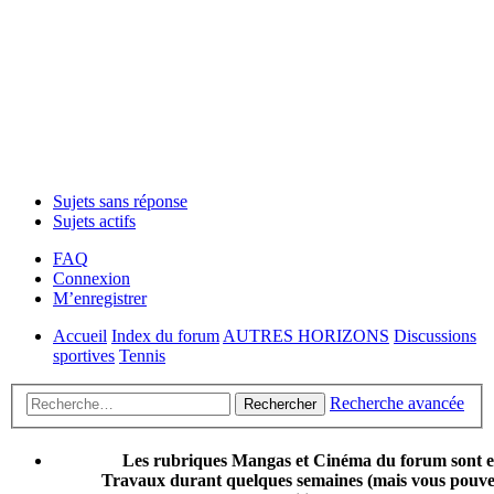
Sujets sans réponse
Sujets actifs
FAQ
Connexion
M’enregistrer
Accueil
Index du forum
AUTRES HORIZONS
Discussions
sportives
Tennis
Recherche avancée
Rechercher
Les rubriques Mangas et Cinéma du forum sont 
Travaux durant quelques semaines (mais vous pouvez