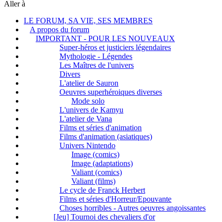
Aller à
LE FORUM, SA VIE, SES MEMBRES
A propos du forum
IMPORTANT - POUR LES NOUVEAUX
Super-héros et justiciers légendaires
Mythologie - Légendes
Les Maîtres de l'univers
Divers
L'atelier de Sauron
Oeuvres superhéroiques diverses
Mode solo
L'univers de Kamyu
L'atelier de Vana
Films et séries d'animation
Films d'animation (asiatiques)
Univers Nintendo
Image (comics)
Image (adaptations)
Valiant (comics)
Valiant (films)
Le cycle de Franck Herbert
Films et séries d'Horreur/Epouvante
Choses horribles - Autres oeuvres angoissantes
[Jeu] Tournoi des chevaliers d'or