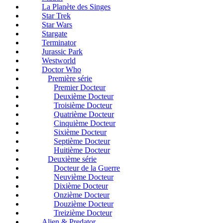
La Planète des Singes
Star Trek
Star Wars
Stargate
Terminator
Jurassic Park
Westworld
Doctor Who
Première série
Premier Docteur
Deuxième Docteur
Troisième Docteur
Quatrième Docteur
Cinquième Docteur
Sixième Docteur
Septième Docteur
Huitième Docteur
Deuxième série
Docteur de la Guerre
Neuvième Docteur
Dixième Docteur
Onzième Docteur
Douzième Docteur
Treizième Docteur
Alien & Predator