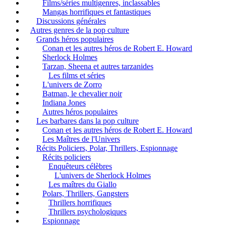
Films/séries multigenres, inclassables
Mangas horrifiques et fantastiques
Discussions générales
Autres genres de la pop culture
Grands héros populaires
Conan et les autres héros de Robert E. Howard
Sherlock Holmes
Tarzan, Sheena et autres tarzanides
Les films et séries
L'univers de Zorro
Batman, le chevalier noir
Indiana Jones
Autres héros populaires
Les barbares dans la pop culture
Conan et les autres héros de Robert E. Howard
Les Maîtres de l'Univers
Récits Policiers, Polar, Thrillers, Espionnage
Récits policiers
Enquêteurs célèbres
L'univers de Sherlock Holmes
Les maîtres du Giallo
Polars, Thrillers, Gangsters
Thrillers horrifiques
Thrillers psychologiques
Espionnage