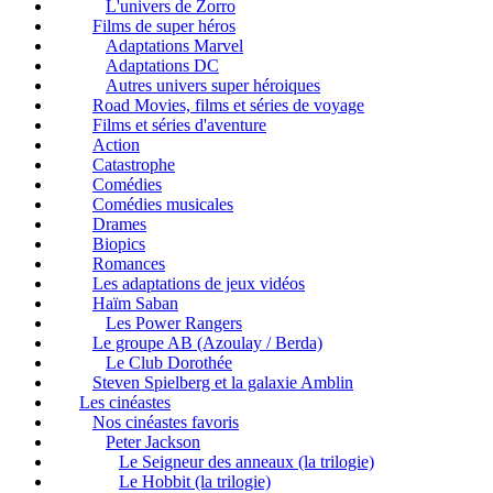
L'univers de Zorro
Films de super héros
Adaptations Marvel
Adaptations DC
Autres univers super héroiques
Road Movies, films et séries de voyage
Films et séries d'aventure
Action
Catastrophe
Comédies
Comédies musicales
Drames
Biopics
Romances
Les adaptations de jeux vidéos
Haïm Saban
Les Power Rangers
Le groupe AB (Azoulay / Berda)
Le Club Dorothée
Steven Spielberg et la galaxie Amblin
Les cinéastes
Nos cinéastes favoris
Peter Jackson
Le Seigneur des anneaux (la trilogie)
Le Hobbit (la trilogie)