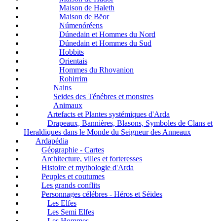
Maison de Haleth
Maison de Bëor
Númenóréens
Dúnedain et Hommes du Nord
Dúnedain et Hommes du Sud
Hobbits
Orientais
Hommes du Rhovanion
Rohirrim
Nains
Seides des Ténébres et monstres
Animaux
Artefacts et Plantes systémiques d'Arda
Drapeaux, Bannières, Blasons, Symboles de Clans et
Heraldiques dans le Monde du Seigneur des Anneaux
Ardapédia
Géographie - Cartes
Architecture, villes et forteresses
Histoire et mythologie d'Arda
Peuples et coutumes
Les grands conflits
Personnages célébres - Héros et Séides
Les Elfes
Les Semi Elfes
Les Hommes