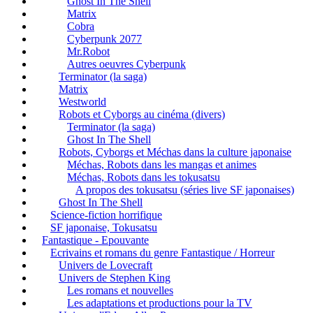
Ghost In The Shell
Matrix
Cobra
Cyberpunk 2077
Mr.Robot
Autres oeuvres Cyberpunk
Terminator (la saga)
Matrix
Westworld
Robots et Cyborgs au cinéma (divers)
Terminator (la saga)
Ghost In The Shell
Robots, Cyborgs et Méchas dans la culture japonaise
Méchas, Robots dans les mangas et animes
Méchas, Robots dans les tokusatsu
A propos des tokusatsu (séries live SF japonaises)
Ghost In The Shell
Science-fiction horrifique
SF japonaise, Tokusatsu
Fantastique - Epouvante
Ecrivains et romans du genre Fantastique / Horreur
Univers de Lovecraft
Univers de Stephen King
Les romans et nouvelles
Les adaptations et productions pour la TV