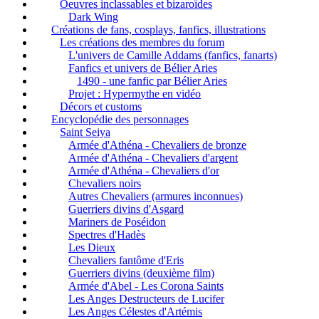
Oeuvres inclassables et bizaroïdes
Dark Wing
Créations de fans, cosplays, fanfics, illustrations
Les créations des membres du forum
L'univers de Camille Addams (fanfics, fanarts)
Fanfics et univers de Bélier Aries
1490 - une fanfic par Bélier Aries
Projet : Hypermythe en vidéo
Décors et customs
Encyclopédie des personnages
Saint Seiya
Armée d'Athéna - Chevaliers de bronze
Armée d'Athéna - Chevaliers d'argent
Armée d'Athéna - Chevaliers d'or
Chevaliers noirs
Autres Chevaliers (armures inconnues)
Guerriers divins d'Asgard
Mariners de Poséidon
Spectres d'Hadès
Les Dieux
Chevaliers fantôme d'Eris
Guerriers divins (deuxième film)
Armée d'Abel - Les Corona Saints
Les Anges Destructeurs de Lucifer
Les Anges Célestes d'Artémis