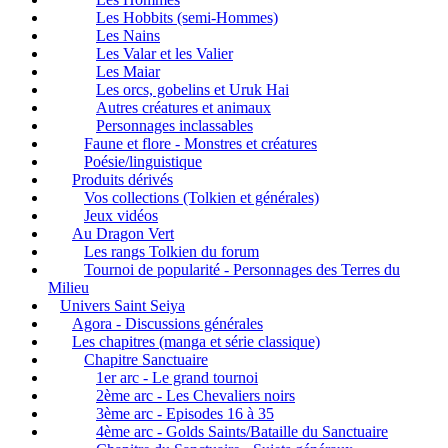
Les Hobbits (semi-Hommes)
Les Nains
Les Valar et les Valier
Les Maiar
Les orcs, gobelins et Uruk Hai
Autres créatures et animaux
Personnages inclassables
Faune et flore - Monstres et créatures
Poésie/linguistique
Produits dérivés
Vos collections (Tolkien et générales)
Jeux vidéos
Au Dragon Vert
Les rangs Tolkien du forum
Tournoi de popularité - Personnages des Terres du
Milieu
Univers Saint Seiya
Agora - Discussions générales
Les chapitres (manga et série classique)
Chapitre Sanctuaire
1er arc - Le grand tournoi
2ème arc - Les Chevaliers noirs
3ème arc - Episodes 16 à 35
4ème arc - Golds Saints/Bataille du Sanctuaire