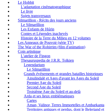
Le Hobbit
L'adaptation cinématographique
Le livre
Sujets transversaux
Silmarillion - Récits des jours anciens
Le Silmarillion
Les Enfants de Húrin
Contes et Légendes inachevés
Histoire de la Terre du Milieu en 12 volumes
Les Anneaux de Pouvoir (série TV)
The War of the Rohirrim (film d'animation)
Coin artistique
L'atelier de Fingon
Thesauruspedia de J.R.R. Tolkien
Legendarium
Le Silmarillion
Grands événements et grandes batailles historiques
Ainulindalë et Ages d'avant les Ages du Soleil
Premier Age du Soleil
Second Age du Soleil
Troisième Age du Soleil et au-delà
Arda et ses lieux emblématiques
Cartes
Aman, Valinor, Terres Immortelles et Ambarkanta
Territoires antiques et perdus, dont le Beleriand et