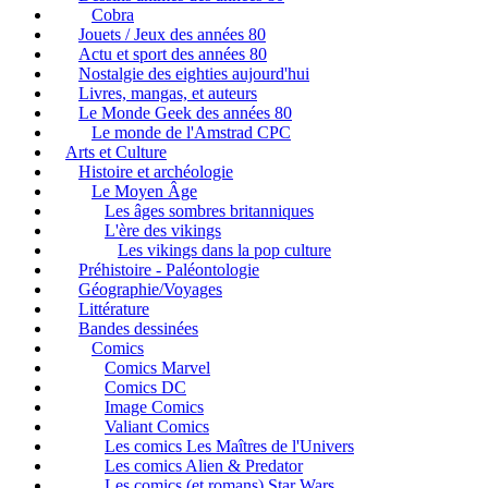
Cobra
Jouets / Jeux des années 80
Actu et sport des années 80
Nostalgie des eighties aujourd'hui
Livres, mangas, et auteurs
Le Monde Geek des années 80
Le monde de l'Amstrad CPC
Arts et Culture
Histoire et archéologie
Le Moyen Âge
Les âges sombres britanniques
L'ère des vikings
Les vikings dans la pop culture
Préhistoire - Paléontologie
Géographie/Voyages
Littérature
Bandes dessinées
Comics
Comics Marvel
Comics DC
Image Comics
Valiant Comics
Les comics Les Maîtres de l'Univers
Les comics Alien & Predator
Les comics (et romans) Star Wars