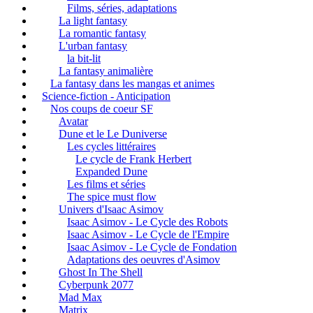
Films, séries, adaptations
La light fantasy
La romantic fantasy
L'urban fantasy
la bit-lit
La fantasy animalière
La fantasy dans les mangas et animes
Science-fiction - Anticipation
Nos coups de coeur SF
Avatar
Dune et le Le Duniverse
Les cycles littéraires
Le cycle de Frank Herbert
Expanded Dune
Les films et séries
The spice must flow
Univers d'Isaac Asimov
Isaac Asimov - Le Cycle des Robots
Isaac Asimov - Le Cycle de l'Empire
Isaac Asimov - Le Cycle de Fondation
Adaptations des oeuvres d'Asimov
Ghost In The Shell
Cyberpunk 2077
Mad Max
Matrix