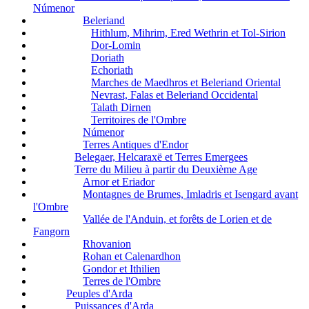
Númenor
Beleriand
Hithlum, Mihrim, Ered Wethrin et Tol-Sirion
Dor-Lomin
Doriath
Echoriath
Marches de Maedhros et Beleriand Oriental
Nevrast, Falas et Beleriand Occidental
Talath Dirnen
Territoires de l'Ombre
Númenor
Terres Antiques d'Endor
Belegaer, Helcaraxë et Terres Emergees
Terre du Milieu à partir du Deuxième Age
Arnor et Eriador
Montagnes de Brumes, Imladris et Isengard avant
l'Ombre
Vallée de l'Anduin, et forêts de Lorien et de
Fangorn
Rhovanion
Rohan et Calenardhon
Gondor et Ithilien
Terres de l'Ombre
Peuples d'Arda
Puissances d'Arda