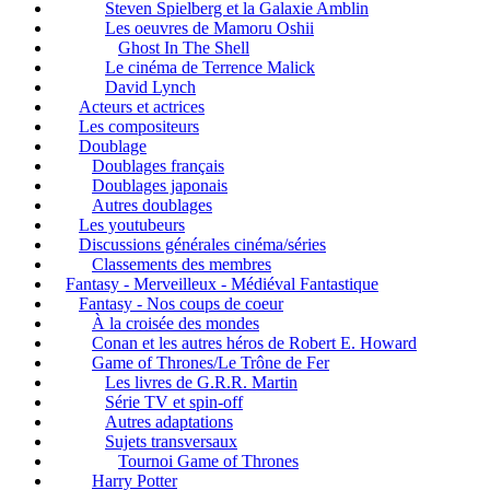
Steven Spielberg et la Galaxie Amblin
Les oeuvres de Mamoru Oshii
Ghost In The Shell
Le cinéma de Terrence Malick
David Lynch
Acteurs et actrices
Les compositeurs
Doublage
Doublages français
Doublages japonais
Autres doublages
Les youtubeurs
Discussions générales cinéma/séries
Classements des membres
Fantasy - Merveilleux - Médiéval Fantastique
Fantasy - Nos coups de coeur
À la croisée des mondes
Conan et les autres héros de Robert E. Howard
Game of Thrones/Le Trône de Fer
Les livres de G.R.R. Martin
Série TV et spin-off
Autres adaptations
Sujets transversaux
Tournoi Game of Thrones
Harry Potter