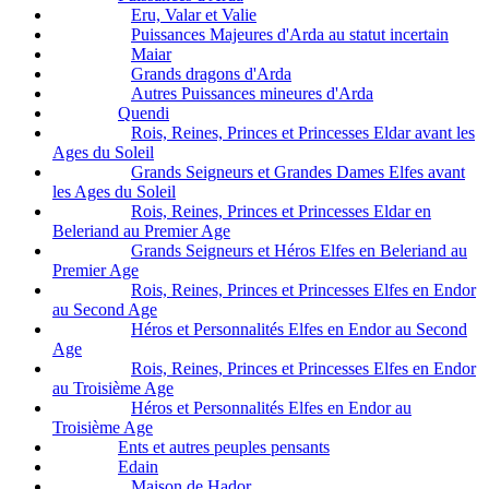
Eru, Valar et Valie
Puissances Majeures d'Arda au statut incertain
Maiar
Grands dragons d'Arda
Autres Puissances mineures d'Arda
Quendi
Rois, Reines, Princes et Princesses Eldar avant les
Ages du Soleil
Grands Seigneurs et Grandes Dames Elfes avant
les Ages du Soleil
Rois, Reines, Princes et Princesses Eldar en
Beleriand au Premier Age
Grands Seigneurs et Héros Elfes en Beleriand au
Premier Age
Rois, Reines, Princes et Princesses Elfes en Endor
au Second Age
Héros et Personnalités Elfes en Endor au Second
Age
Rois, Reines, Princes et Princesses Elfes en Endor
au Troisième Age
Héros et Personnalités Elfes en Endor au
Troisième Age
Ents et autres peuples pensants
Edain
Maison de Hador