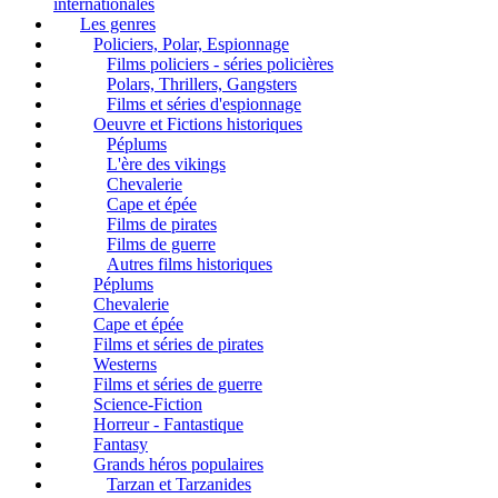
internationales
Les genres
Policiers, Polar, Espionnage
Films policiers - séries policières
Polars, Thrillers, Gangsters
Films et séries d'espionnage
Oeuvre et Fictions historiques
Péplums
L'ère des vikings
Chevalerie
Cape et épée
Films de pirates
Films de guerre
Autres films historiques
Péplums
Chevalerie
Cape et épée
Films et séries de pirates
Westerns
Films et séries de guerre
Science-Fiction
Horreur - Fantastique
Fantasy
Grands héros populaires
Tarzan et Tarzanides