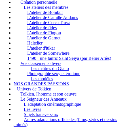
Création personnelle
Les ateliers des membres
L'atelier de Bombur
L'atelier de Camille Addams
L'atelier de Cerca Trova
L'atelier de fides
L'atelier de Fingon
L'atelier de Garnet
Haltelier
L'atelier d'itikar
L'atelier de Somewhere
1490 - une fanfic Saint Seiya (par Bélier Ariès)
Vos classements divers
Les maîtres du Giallo
Photographie sexy et érotique
Les modèles
NOS GRANDES PASSIONS
Univers de Tolkien
Tolkien, l'homme et son oeuvre
Le Seigneur des Anneaux
L'adaptation cinématographique
Les livres
Sujets transversaux
Autres adaptations officielles (films, séries et dessins
animés)