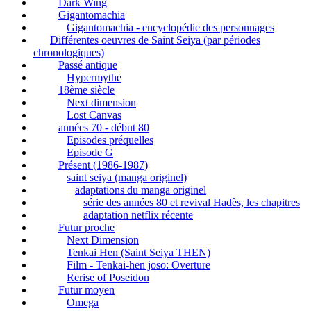
Dark Wing
Gigantomachia
Gigantomachia - encyclopédie des personnages
Différentes oeuvres de Saint Seiya (par périodes
chronologiques)
Passé antique
Hypermythe
18ème siècle
Next dimension
Lost Canvas
années 70 - début 80
Episodes préquelles
Episode G
Présent (1986-1987)
saint seiya (manga originel)
adaptations du manga originel
série des années 80 et revival Hadès, les chapitres
adaptation netflix récente
Futur proche
Next Dimension
Tenkai Hen (Saint Seiya THEN)
Film - Tenkai-hen josō: Overture
Rerise of Poseidon
Futur moyen
Omega