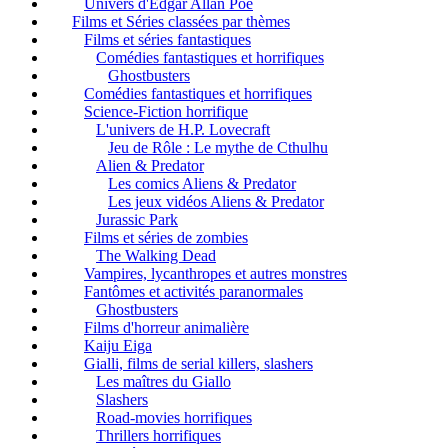
Univers d'Edgar Allan Poe
Films et Séries classées par thèmes
Films et séries fantastiques
Comédies fantastiques et horrifiques
Ghostbusters
Comédies fantastiques et horrifiques
Science-Fiction horrifique
L'univers de H.P. Lovecraft
Jeu de Rôle : Le mythe de Cthulhu
Alien & Predator
Les comics Aliens & Predator
Les jeux vidéos Aliens & Predator
Jurassic Park
Films et séries de zombies
The Walking Dead
Vampires, lycanthropes et autres monstres
Fantômes et activités paranormales
Ghostbusters
Films d'horreur animalière
Kaiju Eiga
Gialli, films de serial killers, slashers
Les maîtres du Giallo
Slashers
Road-movies horrifiques
Thrillers horrifiques