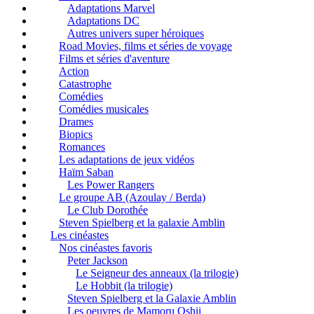
Adaptations Marvel
Adaptations DC
Autres univers super héroiques
Road Movies, films et séries de voyage
Films et séries d'aventure
Action
Catastrophe
Comédies
Comédies musicales
Drames
Biopics
Romances
Les adaptations de jeux vidéos
Haïm Saban
Les Power Rangers
Le groupe AB (Azoulay / Berda)
Le Club Dorothée
Steven Spielberg et la galaxie Amblin
Les cinéastes
Nos cinéastes favoris
Peter Jackson
Le Seigneur des anneaux (la trilogie)
Le Hobbit (la trilogie)
Steven Spielberg et la Galaxie Amblin
Les oeuvres de Mamoru Oshii