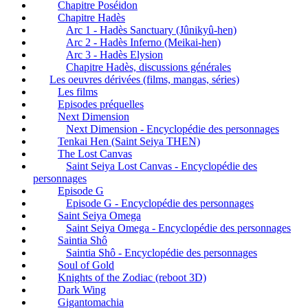
Chapitre Poséidon
Chapitre Hadès
Arc 1 - Hadès Sanctuary (Jûnikyû-hen)
Arc 2 - Hadès Inferno (Meikai-hen)
Arc 3 - Hadès Elysion
Chapitre Hadès, discussions générales
Les oeuvres dérivées (films, mangas, séries)
Les films
Episodes préquelles
Next Dimension
Next Dimension - Encyclopédie des personnages
Tenkai Hen (Saint Seiya THEN)
The Lost Canvas
Saint Seiya Lost Canvas - Encyclopédie des
personnages
Episode G
Episode G - Encyclopédie des personnages
Saint Seiya Omega
Saint Seiya Omega - Encyclopédie des personnages
Saintia Shô
Saintia Shô - Encyclopédie des personnages
Soul of Gold
Knights of the Zodiac (reboot 3D)
Dark Wing
Gigantomachia