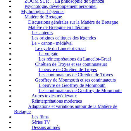
ZOOM SUR ... La philosophie de Spinoza
Psychologie, développement personnel
Mythologies, Légendes
Matière de Bretagne
Discussions générales sur la Matière de Bretagne
Matière de Bretagne en littérature
Les auteurs
Les origines celtiques des légendes
Le « canon» médiéval
Le cycle du Lancelot-Graal
La vulgate
Les réinterprétations du Lancelot-Graal
Chrétien de Troyes et ses continuateurs
L'oeuvre de Chrétien de Troyes
Les continuateurs de Chrétien de Troyes
Geoffrey de Monmouth et ses continuateurs
L'oeuvre de Geoffrey de Monmouth
Les continuateurs de Geoffrey de Monmouth
Autres textes médiévaux
Réinterprétations modernes
Adaptations et variations autour de la Matière de
Bretagne
Les films
Séries TV
Dessins animés