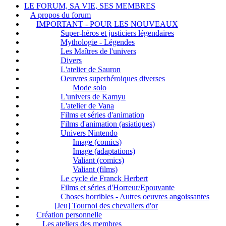
LE FORUM, SA VIE, SES MEMBRES
A propos du forum
IMPORTANT - POUR LES NOUVEAUX
Super-héros et justiciers légendaires
Mythologie - Légendes
Les Maîtres de l'univers
Divers
L'atelier de Sauron
Oeuvres superhéroiques diverses
Mode solo
L'univers de Kamyu
L'atelier de Vana
Films et séries d'animation
Films d'animation (asiatiques)
Univers Nintendo
Image (comics)
Image (adaptations)
Valiant (comics)
Valiant (films)
Le cycle de Franck Herbert
Films et séries d'Horreur/Epouvante
Choses horribles - Autres oeuvres angoissantes
[Jeu] Tournoi des chevaliers d'or
Création personnelle
Les ateliers des membres