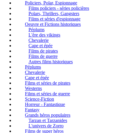
Policiers, Polar, Espionnage
Films policiers - séries policières
Polars, Thrillers, Gangsters
Films et séries d'espionnage
Oeuvre et Fictions historiques
Péplums
L'ère des vikings
Chevalerie
Cape et épée
Films de pirates
Films de guerre
Autres films historiques
Péplums
Chevalerie
Cape et épée
Films et séries de pirates
Westerns
Films et séries de guerre
Science-Fiction
Horreur - Fantastique
Fantasy
Grands héros populaires
Tarzan et Tarzanides
L'univers de Zorro
Films de super héros