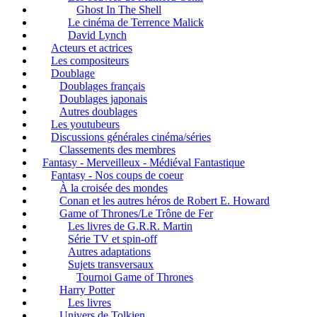
Ghost In The Shell
Le cinéma de Terrence Malick
David Lynch
Acteurs et actrices
Les compositeurs
Doublage
Doublages français
Doublages japonais
Autres doublages
Les youtubeurs
Discussions générales cinéma/séries
Classements des membres
Fantasy - Merveilleux - Médiéval Fantastique
Fantasy - Nos coups de coeur
À la croisée des mondes
Conan et les autres héros de Robert E. Howard
Game of Thrones/Le Trône de Fer
Les livres de G.R.R. Martin
Série TV et spin-off
Autres adaptations
Sujets transversaux
Tournoi Game of Thrones
Harry Potter
Les livres
Univers de Tolkien