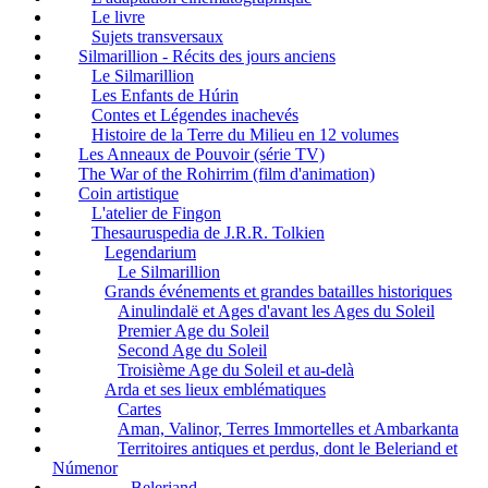
Le livre
Sujets transversaux
Silmarillion - Récits des jours anciens
Le Silmarillion
Les Enfants de Húrin
Contes et Légendes inachevés
Histoire de la Terre du Milieu en 12 volumes
Les Anneaux de Pouvoir (série TV)
The War of the Rohirrim (film d'animation)
Coin artistique
L'atelier de Fingon
Thesauruspedia de J.R.R. Tolkien
Legendarium
Le Silmarillion
Grands événements et grandes batailles historiques
Ainulindalë et Ages d'avant les Ages du Soleil
Premier Age du Soleil
Second Age du Soleil
Troisième Age du Soleil et au-delà
Arda et ses lieux emblématiques
Cartes
Aman, Valinor, Terres Immortelles et Ambarkanta
Territoires antiques et perdus, dont le Beleriand et
Númenor
Beleriand