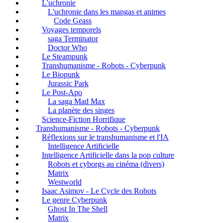
L'uchronie
L'uchronie dans les mangas et animes
Code Geass
Voyages temporels
saga Terminator
Doctor Who
Le Steampunk
Transhumanisme - Robots - Cyberpunk
Le Biopunk
Jurassic Park
Le Post-Apo
La saga Mad Max
La planète des singes
Science-Fiction Horrifique
Transhumanisme - Robots - Cyberpunk
Réflexions sur le transhumanisme et l'IA
Intelligence Artificielle
Intelligence Artificielle dans la pop culture
Robots et cyborgs au cinéma (divers)
Matrix
Westworld
Isaac Asimov - Le Cycle des Robots
Le genre Cyberpunk
Ghost In The Shell
Matrix