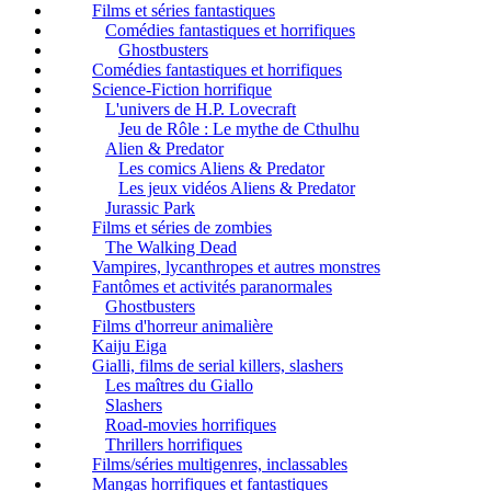
Films et séries fantastiques
Comédies fantastiques et horrifiques
Ghostbusters
Comédies fantastiques et horrifiques
Science-Fiction horrifique
L'univers de H.P. Lovecraft
Jeu de Rôle : Le mythe de Cthulhu
Alien & Predator
Les comics Aliens & Predator
Les jeux vidéos Aliens & Predator
Jurassic Park
Films et séries de zombies
The Walking Dead
Vampires, lycanthropes et autres monstres
Fantômes et activités paranormales
Ghostbusters
Films d'horreur animalière
Kaiju Eiga
Gialli, films de serial killers, slashers
Les maîtres du Giallo
Slashers
Road-movies horrifiques
Thrillers horrifiques
Films/séries multigenres, inclassables
Mangas horrifiques et fantastiques