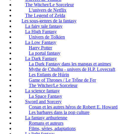
The Witcher/Le Sorceleur
L'univers de Netflix
The Legend of Zelda
Les sous-genres de la fantasy
La fairy tale fantasy
La High Fantasy
Univers de Tolkien
La Low Fantasy
Harry Potter
La portal fantasy
La Dark Fantasy
La Dark Fantasy dans les mangas et animes
Mythe de Cthulhu - univers de H.P. Lovecraft
Les Enfants de Húrin
Game of Thrones / Le Trône de Fer
The Witcher/Le Sorceleur
La science fantasy
La Space Fantasy
Sword and Sorcery
Conan et les autres héros de Robert E. Howard
Les barbares dans la pop culture
La fantasy arthurienne
Romans et auteurs
Films, séries, adaptations
La light fantasy