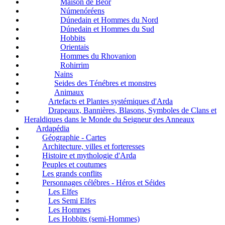
Maison de Bëor
Númenóréens
Dúnedain et Hommes du Nord
Dúnedain et Hommes du Sud
Hobbits
Orientais
Hommes du Rhovanion
Rohirrim
Nains
Seides des Ténébres et monstres
Animaux
Artefacts et Plantes systémiques d'Arda
Drapeaux, Bannières, Blasons, Symboles de Clans et
Heraldiques dans le Monde du Seigneur des Anneaux
Ardapédia
Géographie - Cartes
Architecture, villes et forteresses
Histoire et mythologie d'Arda
Peuples et coutumes
Les grands conflits
Personnages célébres - Héros et Séides
Les Elfes
Les Semi Elfes
Les Hommes
Les Hobbits (semi-Hommes)