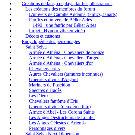
Créations de fans, cosplays, fanfics, illustrations
Les créations des membres du forum
L'univers de Camille Addams (fanfics, fanarts)
Fanfics et univers de Bélier Aries
1490 - une fanfic par Bélier Aries
Projet : Hypermythe en vidéo
Décors et customs
Encyclopédie des personnages
Saint Seiya
Armée d'Athéna - Chevaliers de bronze
Armée d'Athéna - Chevaliers d'argent
Armée d'Athéna - Chevaliers d'or
Chevaliers noirs
Autres Chevaliers (armures inconnues)
Guerriers divins d'Asgard
Mariners de Poséidon
Spectres d'Hadès
Les Dieux
Chevaliers fantôme d'Eris
Guerriers divins (deuxième film)
Armée d'Abel - Les Corona Saints
Les Anges Destructeurs de Lucifer
Les Anges Célestes d'Artémis
Personnages divers
Saint Seiya Next Dimension