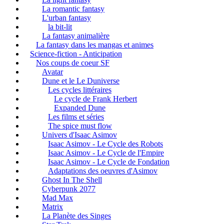
La romantic fantasy
L'urban fantasy
la bit-lit
La fantasy animalière
La fantasy dans les mangas et animes
Science-fiction - Anticipation
Nos coups de coeur SF
Avatar
Dune et le Le Duniverse
Les cycles littéraires
Le cycle de Frank Herbert
Expanded Dune
Les films et séries
The spice must flow
Univers d'Isaac Asimov
Isaac Asimov - Le Cycle des Robots
Isaac Asimov - Le Cycle de l'Empire
Isaac Asimov - Le Cycle de Fondation
Adaptations des oeuvres d'Asimov
Ghost In The Shell
Cyberpunk 2077
Mad Max
Matrix
La Planète des Singes