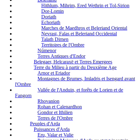
Hithlum, Mihrim, Ered Wethrin et Tol-Sirion
Dor-Lomin
Doriath
Echoriath
Marches de Maedhros et Beleriand Oriental
Nevrast, Falas et Beleriand Occidental
Talath Dirnen
Territoires de l'Ombre
Númenor
Terres Antiques d'Endor
Belegaer, Helcaraxë et Terres Emergees
Terre du Milieu à partir du Deuxième Age
Arnor et Eriador
Montagnes de Brumes, Imladris et Isengard avant
l'Ombre
Vallée de l'Anduin, et forêts de Lorien et de
Fangorn
Rhovanion
Rohan et Calenardhon
Gondor et Ithilien
Terres de l'Ombre
Peuples d'Arda
Puissances d'Arda
Eru, Valar et Valie