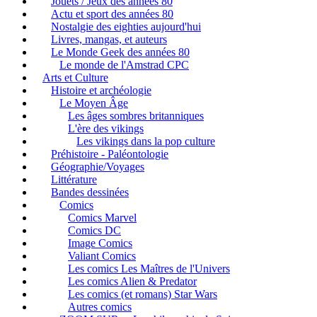
Jouets / Jeux des années 80
Actu et sport des années 80
Nostalgie des eighties aujourd'hui
Livres, mangas, et auteurs
Le Monde Geek des années 80
Le monde de l'Amstrad CPC
Arts et Culture
Histoire et archéologie
Le Moyen Âge
Les âges sombres britanniques
L'ère des vikings
Les vikings dans la pop culture
Préhistoire - Paléontologie
Géographie/Voyages
Littérature
Bandes dessinées
Comics
Comics Marvel
Comics DC
Image Comics
Valiant Comics
Les comics Les Maîtres de l'Univers
Les comics Alien & Predator
Les comics (et romans) Star Wars
Autres comics