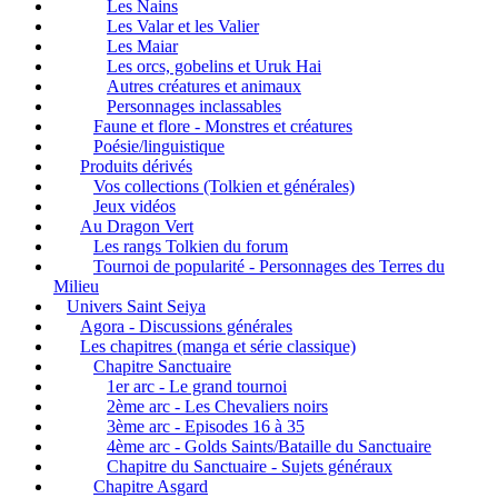
Les Nains
Les Valar et les Valier
Les Maiar
Les orcs, gobelins et Uruk Hai
Autres créatures et animaux
Personnages inclassables
Faune et flore - Monstres et créatures
Poésie/linguistique
Produits dérivés
Vos collections (Tolkien et générales)
Jeux vidéos
Au Dragon Vert
Les rangs Tolkien du forum
Tournoi de popularité - Personnages des Terres du
Milieu
Univers Saint Seiya
Agora - Discussions générales
Les chapitres (manga et série classique)
Chapitre Sanctuaire
1er arc - Le grand tournoi
2ème arc - Les Chevaliers noirs
3ème arc - Episodes 16 à 35
4ème arc - Golds Saints/Bataille du Sanctuaire
Chapitre du Sanctuaire - Sujets généraux
Chapitre Asgard