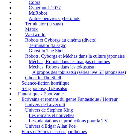
Cobra
Cyberpunk 2077
Mr.Robot
Autres oeuvres Cyberpunk
Terminator (la saga)
Matrix
Westworld
Robots et Cyborgs au cinéma (divers)
Terminator (la saga)
Ghost In The Shell
Robots, Cyborgs et Méchas dans la culture japonaise
Méchas, Robots dans les mangas et animes
Méchas, Robots dans les tokusatsu
A propos des tokusatsu (séries live SF japonaises)
Ghost In The Shell
Science-fiction horrifique
SF japonaise, Tokusatsu
Fantastique - Epouvante
Ecrivains et romans du genre Fantastique / Horreur
Univers de Lovecraft
Univers de Stephen King
Les romans et nouvelles
Les adaptations et productions pour la TV
Univers d'Edgar Allan Poe
Films et Séries classées par thèmes