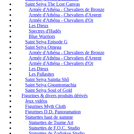
Saint Seiya The Lost Canvas
Armée d'Athéna - Chevaliers de Bronze
Armée d'Athéna - Chevaliers d'Argent
Armée d'Athéna - Chevaliers d'Or
Les Dieux
Spectres d'Hadès
Blue Warriors
Saint Seiya Episode G
Saint Seiya Omega
Armée d'Athéna - Chevaliers de Bronze
Armée d'Athéna - Chevaliers d'Argent
Armée d'Athéna - Chevaliers d'Or
Les Dieux
Les Pallasites
Saint Seiya Saintia Shô
Saint Seiya Gigantomachia
Saint Seiya Soul of Gold
Figurines & divers produits dérivés
Jeux vidéos
Figurines Myth Cloth
Figurines D.D. Panoramation
Statuettes haut de gamme
Statuettes de Tsume Art
Statuettes de F.O.C. Studio
Statuettes de Zodiakos Studio