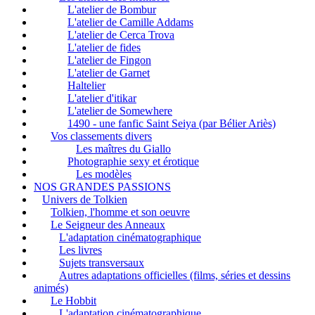
L'atelier de Bombur
L'atelier de Camille Addams
L'atelier de Cerca Trova
L'atelier de fides
L'atelier de Fingon
L'atelier de Garnet
Haltelier
L'atelier d'itikar
L'atelier de Somewhere
1490 - une fanfic Saint Seiya (par Bélier Ariès)
Vos classements divers
Les maîtres du Giallo
Photographie sexy et érotique
Les modèles
NOS GRANDES PASSIONS
Univers de Tolkien
Tolkien, l'homme et son oeuvre
Le Seigneur des Anneaux
L'adaptation cinématographique
Les livres
Sujets transversaux
Autres adaptations officielles (films, séries et dessins
animés)
Le Hobbit
L'adaptation cinématographique