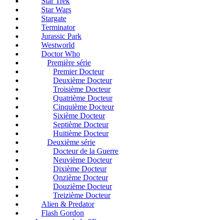
Star Trek
Star Wars
Stargate
Terminator
Jurassic Park
Westworld
Doctor Who
Première série
Premier Docteur
Deuxième Docteur
Troisième Docteur
Quatrième Docteur
Cinquième Docteur
Sixième Docteur
Septième Docteur
Huitième Docteur
Deuxième série
Docteur de la Guerre
Neuvième Docteur
Dixième Docteur
Onzième Docteur
Douzième Docteur
Treizième Docteur
Alien & Predator
Flash Gordon