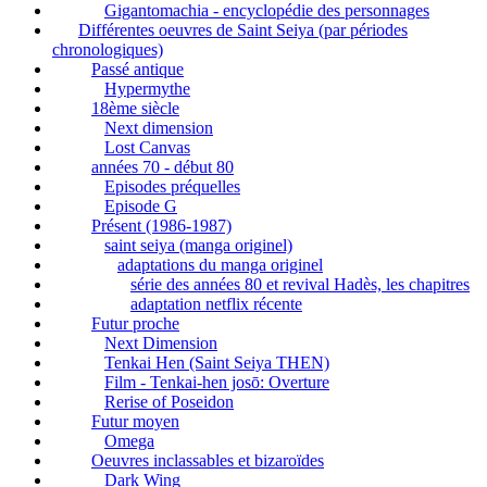
Gigantomachia - encyclopédie des personnages
Différentes oeuvres de Saint Seiya (par périodes
chronologiques)
Passé antique
Hypermythe
18ème siècle
Next dimension
Lost Canvas
années 70 - début 80
Episodes préquelles
Episode G
Présent (1986-1987)
saint seiya (manga originel)
adaptations du manga originel
série des années 80 et revival Hadès, les chapitres
adaptation netflix récente
Futur proche
Next Dimension
Tenkai Hen (Saint Seiya THEN)
Film - Tenkai-hen josō: Overture
Rerise of Poseidon
Futur moyen
Omega
Oeuvres inclassables et bizaroïdes
Dark Wing