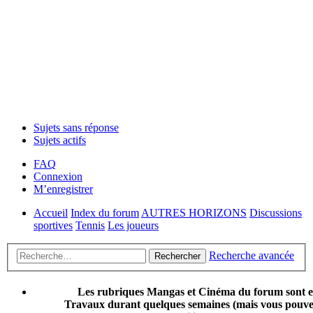
Sujets sans réponse
Sujets actifs
FAQ
Connexion
M’enregistrer
Accueil
Index du forum
AUTRES HORIZONS
Discussions
sportives
Tennis
Les joueurs
Recherche avancée
Rechercher
Les rubriques Mangas et Cinéma du forum sont 
Travaux durant quelques semaines (mais vous pouvez