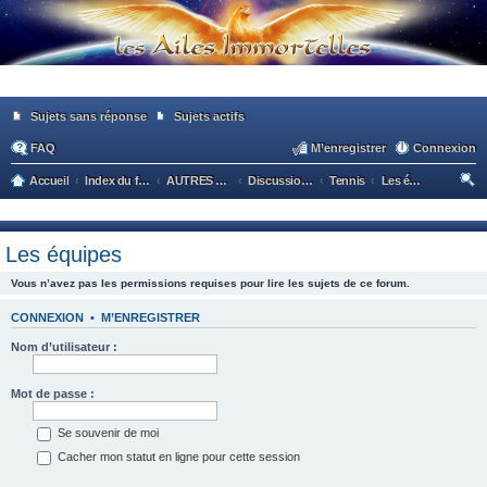
Sujets sans réponse
Sujets actifs
FAQ
M’enregistrer
Connexion
Accueil
Index du forum
AUTRES HORIZONS
Discussions sportives
Tennis
Les équipes
ec
he
Les équipes
rc
Vous n’avez pas les permissions requises pour lire les sujets de ce forum.
he
r
CONNEXION
•
M’ENREGISTRER
Nom d’utilisateur :
Mot de passe :
Se souvenir de moi
Cacher mon statut en ligne pour cette session