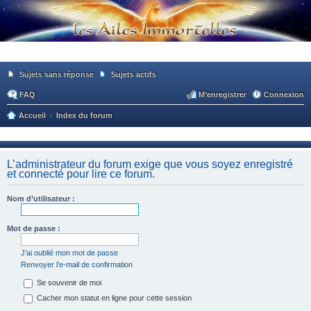
Sujets sans réponse
Sujets actifs
FAQ
M’enregistrer
Connexion
Accueil
Index du forum
ec
he
L’administrateur du forum exige que vous soyez enregistré
rc
et connecté pour lire ce forum.
he
Nom d’utilisateur :
r
Mot de passe :
J’ai oublié mon mot de passe
Renvoyer l’e-mail de confirmation
Se souvenir de moi
Cacher mon statut en ligne pour cette session