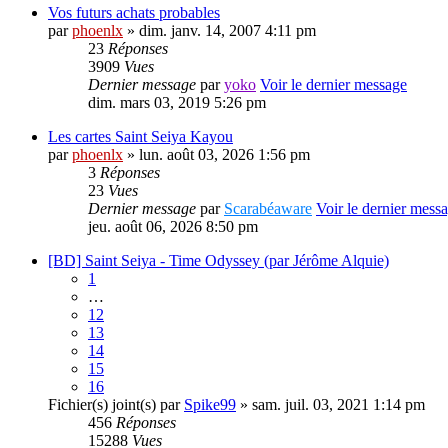
Vos futurs achats probables
par
phoenlx
» dim. janv. 14, 2007 4:11 pm
23
Réponses
3909
Vues
Dernier message
par
yoko
Voir le dernier message
dim. mars 03, 2019 5:26 pm
Les cartes Saint Seiya Kayou
par
phoenlx
» lun. août 03, 2026 1:56 pm
3
Réponses
23
Vues
Dernier message
par
Scarabéaware
Voir le dernier mess
jeu. août 06, 2026 8:50 pm
[BD] Saint Seiya - Time Odyssey (par Jérôme Alquie)
1
…
12
13
14
15
16
Fichier(s) joint(s)
par
Spike99
» sam. juil. 03, 2021 1:14 pm
456
Réponses
15288
Vues