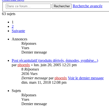
Recherche avancée
Rechercher
63 sujets
1
2
Suivante
Annonces
Réponses
Vues
Dernier message
Post récapitulatif (produits dérivés, épisodes, synthèse...)
par
phoenlx
» lun. juin 20, 2005 12:21 pm
8
Réponses
2656
Vues
Dernier message
par
phoenlx
Voir le dernier message
dim. mars 11, 2018 12:08 pm
Sujets
Réponses
Vues
Dernier message