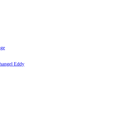
age
changel Eddy