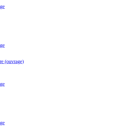
age
age
re (ouvrage)
age
age