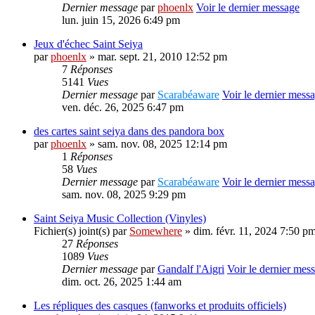
Dernier message
par
phoenlx
Voir le dernier message
lun. juin 15, 2026 6:49 pm
Jeux d'échec Saint Seiya
par
phoenlx
» mar. sept. 21, 2010 12:52 pm
7
Réponses
5141
Vues
Dernier message
par
Scarabéaware
Voir le dernier mess
ven. déc. 26, 2025 6:47 pm
des cartes saint seiya dans des pandora box
par
phoenlx
» sam. nov. 08, 2025 12:14 pm
1
Réponses
58
Vues
Dernier message
par
Scarabéaware
Voir le dernier mess
sam. nov. 08, 2025 9:29 pm
Saint Seiya Music Collection (Vinyles)
Fichier(s) joint(s)
par
Somewhere
» dim. févr. 11, 2024 7:50 p
27
Réponses
1089
Vues
Dernier message
par
Gandalf l'Aigri
Voir le dernier mes
dim. oct. 26, 2025 1:44 am
Les répliques des casques (fanworks et produits officiels)