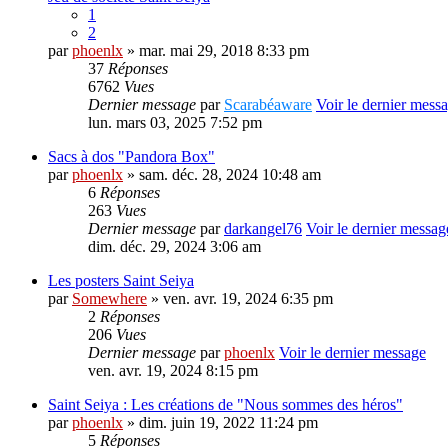
1
2
par
phoenlx
» mar. mai 29, 2018 8:33 pm
37
Réponses
6762
Vues
Dernier message
par
Scarabéaware
Voir le dernier mess
lun. mars 03, 2025 7:52 pm
Sacs à dos "Pandora Box"
par
phoenlx
» sam. déc. 28, 2024 10:48 am
6
Réponses
263
Vues
Dernier message
par
darkangel76
Voir le dernier messag
dim. déc. 29, 2024 3:06 am
Les posters Saint Seiya
par
Somewhere
» ven. avr. 19, 2024 6:35 pm
2
Réponses
206
Vues
Dernier message
par
phoenlx
Voir le dernier message
ven. avr. 19, 2024 8:15 pm
Saint Seiya : Les créations de "Nous sommes des héros"
par
phoenlx
» dim. juin 19, 2022 11:24 pm
5
Réponses