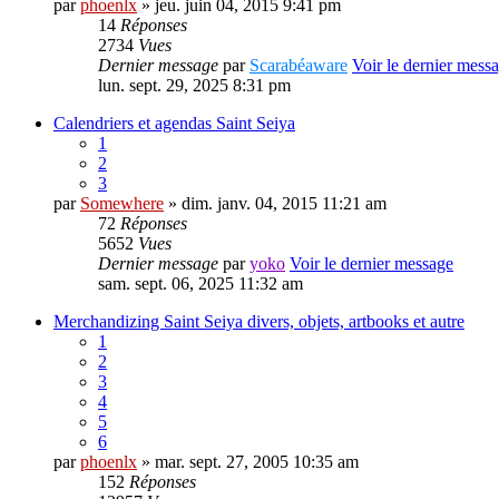
par
phoenlx
» jeu. juin 04, 2015 9:41 pm
14
Réponses
2734
Vues
Dernier message
par
Scarabéaware
Voir le dernier mess
lun. sept. 29, 2025 8:31 pm
Calendriers et agendas Saint Seiya
1
2
3
par
Somewhere
» dim. janv. 04, 2015 11:21 am
72
Réponses
5652
Vues
Dernier message
par
yoko
Voir le dernier message
sam. sept. 06, 2025 11:32 am
Merchandizing Saint Seiya divers, objets, artbooks et autre
1
2
3
4
5
6
par
phoenlx
» mar. sept. 27, 2005 10:35 am
152
Réponses