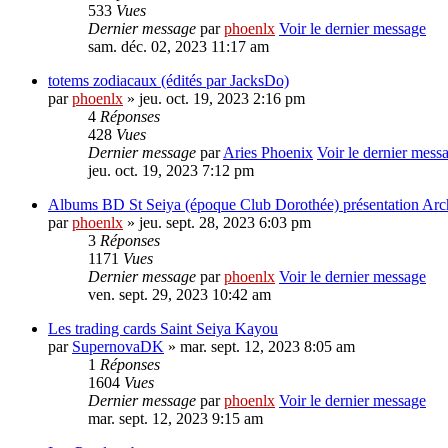
533
Vues
Dernier message
par
phoenlx
Voir le dernier message
sam. déc. 02, 2023 11:17 am
totems zodiacaux (édités par JacksDo)
par
phoenlx
» jeu. oct. 19, 2023 2:16 pm
4
Réponses
428
Vues
Dernier message
par
Aries Phoenix
Voir le dernier mess
jeu. oct. 19, 2023 7:12 pm
Albums BD St Seiya (époque Club Dorothée) présentation Ar
par
phoenlx
» jeu. sept. 28, 2023 6:03 pm
3
Réponses
1171
Vues
Dernier message
par
phoenlx
Voir le dernier message
ven. sept. 29, 2023 10:42 am
Les trading cards Saint Seiya Kayou
par
SupernovaDK
» mar. sept. 12, 2023 8:05 am
1
Réponses
1604
Vues
Dernier message
par
phoenlx
Voir le dernier message
mar. sept. 12, 2023 9:15 am