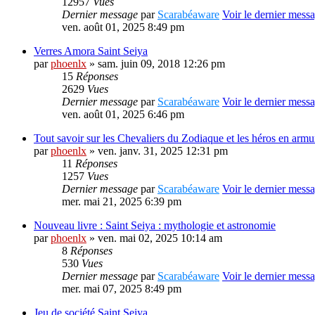
12957
Vues
Dernier message
par
Scarabéaware
Voir le dernier mess
ven. août 01, 2025 8:49 pm
Verres Amora Saint Seiya
par
phoenlx
» sam. juin 09, 2018 12:26 pm
15
Réponses
2629
Vues
Dernier message
par
Scarabéaware
Voir le dernier mess
ven. août 01, 2025 6:46 pm
Tout savoir sur les Chevaliers du Zodiaque et les héros en armu
par
phoenlx
» ven. janv. 31, 2025 12:31 pm
11
Réponses
1257
Vues
Dernier message
par
Scarabéaware
Voir le dernier mess
mer. mai 21, 2025 6:39 pm
Nouveau livre : Saint Seiya : mythologie et astronomie
par
phoenlx
» ven. mai 02, 2025 10:14 am
8
Réponses
530
Vues
Dernier message
par
Scarabéaware
Voir le dernier mess
mer. mai 07, 2025 8:49 pm
Jeu de société Saint Seiya