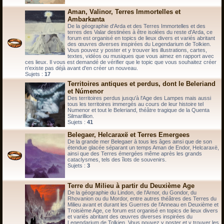
Aman, Valinor, Terres Immortelles et
Ambarkanta
De la géographie d'Arda et des Terres Immortelles et des
terres des Valar destinées à être isolées du reste d'Arda, ce
forum est organisé en topics de lieux divers et variés abritant
des œuvres diverses inspirées du Legendarium de Tolkien.
Vous pouvez y poster et y trouver les illustrations, cartes,
textes, vidéos ou musiques que vous aimez en rapport avec
ces lieux. Il vous est demandé de vérifier que le topic que vous souhaitez créer
n'existe pas déjà avant d'en créer un nouveau.
Sujets :
17
Territoires antiques et perdus, dont le Beleriand
et Númenor
Des territoires perdus jusqu'à l'Age des Lampes mais aussi
tous les territoires immergés au cours de leur histoire tel
Numenor et tout le Beleriand, théâtre tragique de la Quenta
Silmarillion.
Sujets :
41
Belegaer, Helcaraxë et Terres Emergees
De la grande mer Belegaer à tous les âges ainsi que de son
étendue glacée séparant un temps Aman de Endor, Helcaraxë,
ainsi que des Terres émergées même après les grands
cataclysmes, tels des îlots de souvenirs.
Sujets :
3
Terre du Milieu à partir du Deuxième Age
De la géographie du Lindon, de l'Arnor, du Gondor, du
Rhovanion ou du Mordor, entre autres théâtres des Terres du
Milieu avant et durant les Guerres de l'Anneau en Deuxième et
Troisième Age, ce forum est organisé en topics de lieux divers
et variés abritant des œuvres diverses inspirées du
Legendarium de Tolkien. Vous pouvez y poster et y trouver les