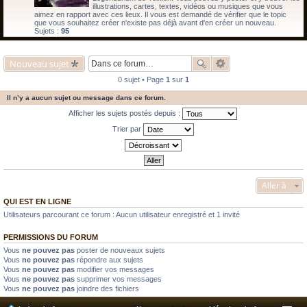
illustrations, cartes, textes, vidéos ou musiques que vous
aimez en rapport avec ces lieux. Il vous est demandé de vérifier que le topic
que vous souhaitez créer n'existe pas déjà avant d'en créer un nouveau.
Sujets :
95
Nouveau sujet
0 sujet • Page
1
sur
1
Il n’y a aucun sujet ou message dans ce forum.
Afficher les sujets postés depuis :
Trier par
Aller à
QUI EST EN LIGNE
Utilisateurs parcourant ce forum : Aucun utilisateur enregistré et 1 invité
PERMISSIONS DU FORUM
Vous
ne pouvez pas
poster de nouveaux sujets
Vous
ne pouvez pas
répondre aux sujets
Vous
ne pouvez pas
modifier vos messages
Vous
ne pouvez pas
supprimer vos messages
Vous
ne pouvez pas
joindre des fichiers