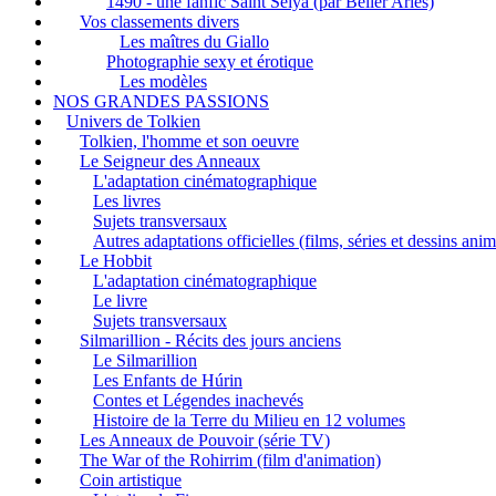
1490 - une fanfic Saint Seiya (par Bélier Ariès)
Vos classements divers
Les maîtres du Giallo
Photographie sexy et érotique
Les modèles
NOS GRANDES PASSIONS
Univers de Tolkien
Tolkien, l'homme et son oeuvre
Le Seigneur des Anneaux
L'adaptation cinématographique
Les livres
Sujets transversaux
Autres adaptations officielles (films, séries et dessins ani
Le Hobbit
L'adaptation cinématographique
Le livre
Sujets transversaux
Silmarillion - Récits des jours anciens
Le Silmarillion
Les Enfants de Húrin
Contes et Légendes inachevés
Histoire de la Terre du Milieu en 12 volumes
Les Anneaux de Pouvoir (série TV)
The War of the Rohirrim (film d'animation)
Coin artistique