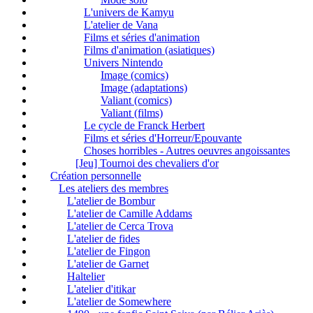
L'univers de Kamyu
L'atelier de Vana
Films et séries d'animation
Films d'animation (asiatiques)
Univers Nintendo
Image (comics)
Image (adaptations)
Valiant (comics)
Valiant (films)
Le cycle de Franck Herbert
Films et séries d'Horreur/Epouvante
Choses horribles - Autres oeuvres angoissantes
[Jeu] Tournoi des chevaliers d'or
Création personnelle
Les ateliers des membres
L'atelier de Bombur
L'atelier de Camille Addams
L'atelier de Cerca Trova
L'atelier de fides
L'atelier de Fingon
L'atelier de Garnet
Haltelier
L'atelier d'itikar
L'atelier de Somewhere