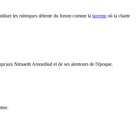
d'utiliser les rubriques détente du forum comme la
taverne
où la charte
squ'aux Nirnaeth Arnoediad et de ses alentours de l'époque.
mbre.