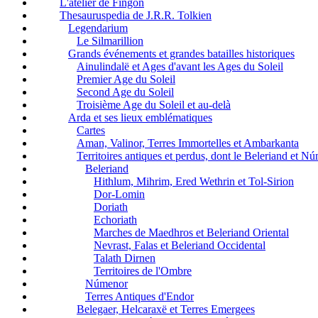
L'atelier de Fingon
Thesauruspedia de J.R.R. Tolkien
Legendarium
Le Silmarillion
Grands événements et grandes batailles historiques
Ainulindalë et Ages d'avant les Ages du Soleil
Premier Age du Soleil
Second Age du Soleil
Troisième Age du Soleil et au-delà
Arda et ses lieux emblématiques
Cartes
Aman, Valinor, Terres Immortelles et Ambarkanta
Territoires antiques et perdus, dont le Beleriand et N
Beleriand
Hithlum, Mihrim, Ered Wethrin et Tol-Sirion
Dor-Lomin
Doriath
Echoriath
Marches de Maedhros et Beleriand Oriental
Nevrast, Falas et Beleriand Occidental
Talath Dirnen
Territoires de l'Ombre
Númenor
Terres Antiques d'Endor
Belegaer, Helcaraxë et Terres Emergees