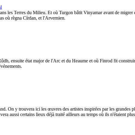
l
 dans les Terres du Milieu. Et où Turgon bâtit Vinyamar avant de migre
las où règna Círdan, et l'Arvernien.
dh, ensuite état major de l'Arc et du Heaume et où Finrod fit constru
 événements.
and. On y trouvera ici les œuvres des artistes inspirées par les grandes p
era aussi certains lieux déjà traité ailleurs au temps où ils n'étaient pl