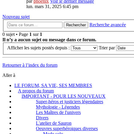
par
phoenlx
Voir le dernier message
lun. mars 31, 2025 6:45 pm
Nouveau sujet
Recherche avancée
Rechercher
0 sujet • Page
1
sur
1
Il n’y a aucun sujet ou message dans ce forum.
Afficher les sujets postés depuis :
Trier par
Retourner à l’index du forum
Aller à
LE FORUM, SA VIE, SES MEMBRES
A propos du forum
IMPORTANT - POUR LES NOUVEAUX
Super-héros et justiciers légendaires
Mythologie - Légendes
Les Maîtres de l'univers
Divers
L'atelier de Sauron
Oeuvres superhéroiques diverses
Mode solo