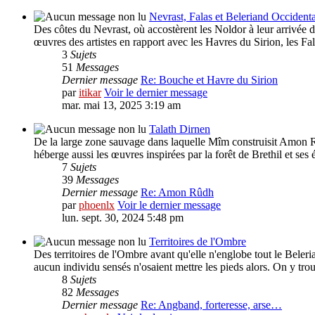
Nevrast, Falas et Beleriand Occidenta
Des côtes du Nevrast, où accostèrent les Noldor à leur arrivée
œuvres des artistes en rapport avec les Havres du Sirion, les Fa
3
Sujets
51
Messages
Dernier message
Re: Bouche et Havre du Sirion
par
itikar
Voir le dernier message
mar. mai 13, 2025 3:19 am
Talath Dirnen
De la large zone sauvage dans laquelle Mîm construisit Amon Rû
héberge aussi les œuvres inspirées par la forêt de Brethil et ses
7
Sujets
39
Messages
Dernier message
Re: Amon Rûdh
par
phoenlx
Voir le dernier message
lun. sept. 30, 2024 5:48 pm
Territoires de l'Ombre
Des territoires de l'Ombre avant qu'elle n'englobe tout le Beleri
aucun individu sensés n'osaient mettre les pieds alors. On y trouv
8
Sujets
82
Messages
Dernier message
Re: Angband, forteresse, arse…