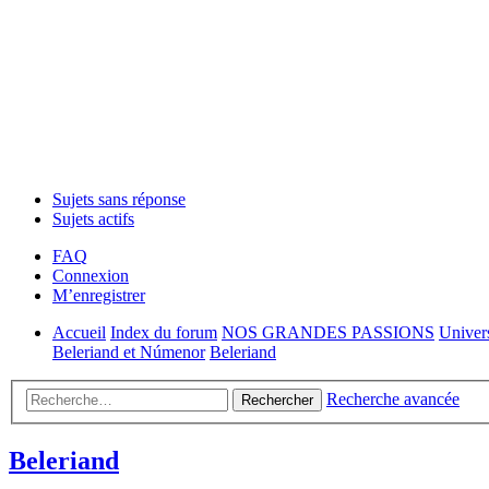
Sujets sans réponse
Sujets actifs
FAQ
Connexion
M’enregistrer
Accueil
Index du forum
NOS GRANDES PASSIONS
Univer
Beleriand et Númenor
Beleriand
Recherche avancée
Rechercher
Beleriand