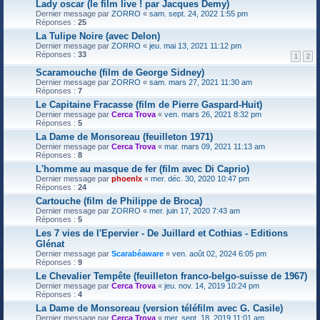
Lady oscar (le film live ! par Jacques Demy)
Dernier message par
ZORRO
«
sam. sept. 24, 2022 1:55 pm
Réponses :
25
La Tulipe Noire (avec Delon)
Dernier message par
ZORRO
«
jeu. mai 13, 2021 11:12 pm
Réponses :
33
1
2
Scaramouche (film de George Sidney)
Dernier message par
ZORRO
«
sam. mars 27, 2021 11:30 am
Réponses :
7
Le Capitaine Fracasse (film de Pierre Gaspard-Huit)
Dernier message par
Cerca Trova
«
ven. mars 26, 2021 8:32 pm
Réponses :
5
La Dame de Monsoreau (feuilleton 1971)
Dernier message par
Cerca Trova
«
mar. mars 09, 2021 11:13 am
Réponses :
8
L'homme au masque de fer (film avec Di Caprio)
Dernier message par
phoenlx
«
mer. déc. 30, 2020 10:47 pm
Réponses :
24
Cartouche (film de Philippe de Broca)
Dernier message par
ZORRO
«
mer. juin 17, 2020 7:43 am
Réponses :
5
Les 7 vies de l'Epervier - De Juillard et Cothias - Editions
Glénat
Dernier message par
Scarabéaware
«
ven. août 02, 2024 6:05 pm
Réponses :
9
Le Chevalier Tempête (feuilleton franco-belgo-suisse de 1967)
Dernier message par
Cerca Trova
«
jeu. nov. 14, 2019 10:24 pm
Réponses :
4
La Dame de Monsoreau (version téléfilm avec G. Casile)
Dernier message par
Cerca Trova
«
mer. sept. 18, 2019 11:01 am