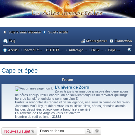
Sujets sans réponse
Sujets actifs
FAQ
M’enregistrer
Connexion
Accueil
Index du forum
CULTURE POPULAIRE / CULTURE GENERALE
Autres genres de la pop culture
Oeuvres et Fictions historiques
Cape et épée
ec
he
Cape et épée
rc
he
Forum
r
L'univers de Zorro
Zorro le justicier masqué a inspiré des générations
de héros et aujourd'hui encore, on se souvient toujours du "cavalier qui surgit
hors de la nuit" et qui signe son nom d'un Z !
Partez la rencontre du renard et de sa légende, née sous la plume de l'écrivain
Johnston McCulley, et découvrez les multiples films, séries, dessins animés,
bandes dessinées et jeux que la franchise a généré.
La Taverne de Los Angeles vous est ouverte !
Nombre de redirections :
31853
Nouveau sujet