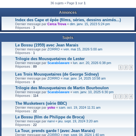
36 sujets • Page
1
sur
1
Annonces
Index des Cape et épée (films, séries, dessins animés...)
Dernier message par
Cerca Trova
«
dim. janv. 15, 2023 5:24 pm
Réponses :
3
Sujets
Le Bossu (1959) avec Jean Marais
Dernier message par
ZORRO
«
ven. mai 15, 2026 5:00 am
Réponses :
1
Trilogie des Mousquetaires de Lester
Dernier message par
Scarabéaware
«
lun. avr. 20, 2026 6:38 pm
Réponses :
89
1
2
3
Les Trois Mousquetaires (de George Sidney)
Dernier message par
ZORRO
«
mar. janv. 14, 2025 10:58 am
Réponses :
8
Trilogie des Mousquetaires de Martin Bourboulon
Dernier message par
Scarabéaware
«
ven. janv. 10, 2025 6:30 pm
Réponses :
114
1
2
3
4
The Musketeers (série BBC)
Dernier message par
yoko
«
sam. oct. 19, 2024 11:31 am
Réponses :
22
Le Bossu (film de Philippe de Broca)
Dernier message par
narvi
«
jeu. sept. 19, 2024 3:20 am
Réponses :
22
La Tour, prends garde ! (avec Jean Marais)
Dernier message par
ZORRO
«
mer. sept. 04, 2024 1:40 pm