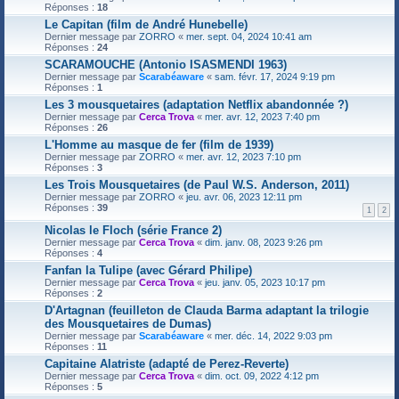
Réponses :
18
Le Capitan (film de André Hunebelle)
Dernier message par
ZORRO
«
mer. sept. 04, 2024 10:41 am
Réponses :
24
SCARAMOUCHE (Antonio ISASMENDI 1963)
Dernier message par
Scarabéaware
«
sam. févr. 17, 2024 9:19 pm
Réponses :
1
Les 3 mousquetaires (adaptation Netflix abandonnée ?)
Dernier message par
Cerca Trova
«
mer. avr. 12, 2023 7:40 pm
Réponses :
26
L'Homme au masque de fer (film de 1939)
Dernier message par
ZORRO
«
mer. avr. 12, 2023 7:10 pm
Réponses :
3
Les Trois Mousquetaires (de Paul W.S. Anderson, 2011)
Dernier message par
ZORRO
«
jeu. avr. 06, 2023 12:11 pm
Réponses :
39
1
2
Nicolas le Floch (série France 2)
Dernier message par
Cerca Trova
«
dim. janv. 08, 2023 9:26 pm
Réponses :
4
Fanfan la Tulipe (avec Gérard Philipe)
Dernier message par
Cerca Trova
«
jeu. janv. 05, 2023 10:17 pm
Réponses :
2
D'Artagnan (feuilleton de Clauda Barma adaptant la trilogie
des Mousquetaires de Dumas)
Dernier message par
Scarabéaware
«
mer. déc. 14, 2022 9:03 pm
Réponses :
11
Capitaine Alatriste (adapté de Perez-Reverte)
Dernier message par
Cerca Trova
«
dim. oct. 09, 2022 4:12 pm
Réponses :
5