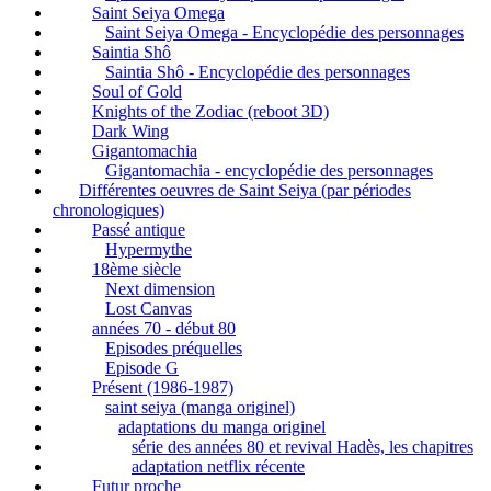
Saint Seiya Omega
Saint Seiya Omega - Encyclopédie des personnages
Saintia Shô
Saintia Shô - Encyclopédie des personnages
Soul of Gold
Knights of the Zodiac (reboot 3D)
Dark Wing
Gigantomachia
Gigantomachia - encyclopédie des personnages
Différentes oeuvres de Saint Seiya (par périodes
chronologiques)
Passé antique
Hypermythe
18ème siècle
Next dimension
Lost Canvas
années 70 - début 80
Episodes préquelles
Episode G
Présent (1986-1987)
saint seiya (manga originel)
adaptations du manga originel
série des années 80 et revival Hadès, les chapitres
adaptation netflix récente
Futur proche