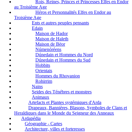
Rois, Reines, Princes et Princesses Elfes en Endor
au Troisième Age
Héros et Personnalités Elfes en Endor au
Troisième Age
Ents et autres peuples pensants
Edain
Maison de Hador
Maison de Haleth
Maison de Bëor
Númenóréens
Dúnedain et Hommes du Nord
Dúnedain et Hommes du Sud
Hobbits
Orientais
Hommes du Rhovanion
Rohirrim
Nains
Seides des Ténébres et monstres
Animaux
Artefacts et Plantes systémiques d'Arda
Drapeaux, Bannières, Blasons, Symboles de Clans et
Heraldiques dans le Monde du Seigneur des Anneaux
Ardapédia
Géographie - Cartes
Architecture, villes et forteresses