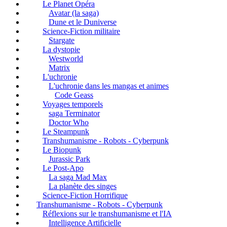
Le Planet Opéra
Avatar (la saga)
Dune et le Duniverse
Science-Fiction militaire
Stargate
La dystopie
Westworld
Matrix
L'uchronie
L'uchronie dans les mangas et animes
Code Geass
Voyages temporels
saga Terminator
Doctor Who
Le Steampunk
Transhumanisme - Robots - Cyberpunk
Le Biopunk
Jurassic Park
Le Post-Apo
La saga Mad Max
La planète des singes
Science-Fiction Horrifique
Transhumanisme - Robots - Cyberpunk
Réflexions sur le transhumanisme et l'IA
Intelligence Artificielle