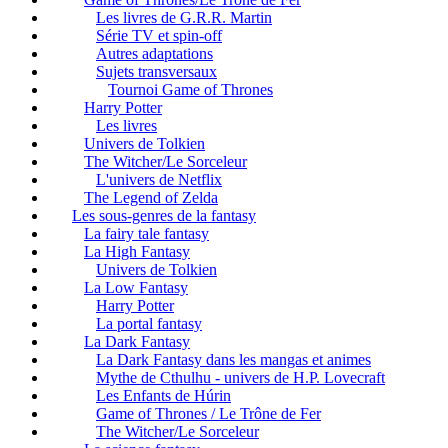
Les livres de G.R.R. Martin
Série TV et spin-off
Autres adaptations
Sujets transversaux
Tournoi Game of Thrones
Harry Potter
Les livres
Univers de Tolkien
The Witcher/Le Sorceleur
L'univers de Netflix
The Legend of Zelda
Les sous-genres de la fantasy
La fairy tale fantasy
La High Fantasy
Univers de Tolkien
La Low Fantasy
Harry Potter
La portal fantasy
La Dark Fantasy
La Dark Fantasy dans les mangas et animes
Mythe de Cthulhu - univers de H.P. Lovecraft
Les Enfants de Húrin
Game of Thrones / Le Trône de Fer
The Witcher/Le Sorceleur