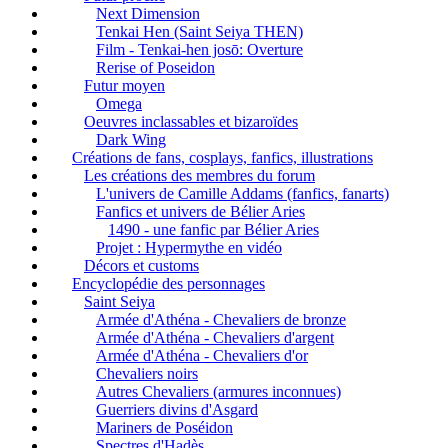
Next Dimension
Tenkai Hen (Saint Seiya THEN)
Film - Tenkai-hen josō: Overture
Rerise of Poseidon
Futur moyen
Omega
Oeuvres inclassables et bizaroïdes
Dark Wing
Créations de fans, cosplays, fanfics, illustrations
Les créations des membres du forum
L'univers de Camille Addams (fanfics, fanarts)
Fanfics et univers de Bélier Aries
1490 - une fanfic par Bélier Aries
Projet : Hypermythe en vidéo
Décors et customs
Encyclopédie des personnages
Saint Seiya
Armée d'Athéna - Chevaliers de bronze
Armée d'Athéna - Chevaliers d'argent
Armée d'Athéna - Chevaliers d'or
Chevaliers noirs
Autres Chevaliers (armures inconnues)
Guerriers divins d'Asgard
Mariners de Poséidon
Spectres d'Hadès