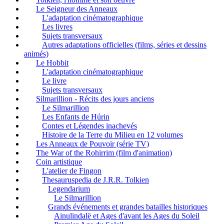
Le Seigneur des Anneaux
L'adaptation cinématographique
Les livres
Sujets transversaux
Autres adaptations officielles (films, séries et dessins
animés)
Le Hobbit
L'adaptation cinématographique
Le livre
Sujets transversaux
Silmarillion - Récits des jours anciens
Le Silmarillion
Les Enfants de Húrin
Contes et Légendes inachevés
Histoire de la Terre du Milieu en 12 volumes
Les Anneaux de Pouvoir (série TV)
The War of the Rohirrim (film d'animation)
Coin artistique
L'atelier de Fingon
Thesauruspedia de J.R.R. Tolkien
Legendarium
Le Silmarillion
Grands événements et grandes batailles historiques
Ainulindalë et Ages d'avant les Ages du Soleil