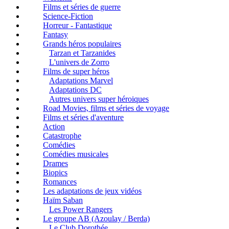
Films et séries de guerre
Science-Fiction
Horreur - Fantastique
Fantasy
Grands héros populaires
Tarzan et Tarzanides
L'univers de Zorro
Films de super héros
Adaptations Marvel
Adaptations DC
Autres univers super héroiques
Road Movies, films et séries de voyage
Films et séries d'aventure
Action
Catastrophe
Comédies
Comédies musicales
Drames
Biopics
Romances
Les adaptations de jeux vidéos
Haïm Saban
Les Power Rangers
Le groupe AB (Azoulay / Berda)
Le Club Dorothée