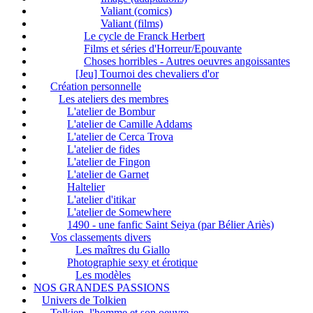
Valiant (comics)
Valiant (films)
Le cycle de Franck Herbert
Films et séries d'Horreur/Epouvante
Choses horribles - Autres oeuvres angoissantes
[Jeu] Tournoi des chevaliers d'or
Création personnelle
Les ateliers des membres
L'atelier de Bombur
L'atelier de Camille Addams
L'atelier de Cerca Trova
L'atelier de fides
L'atelier de Fingon
L'atelier de Garnet
Haltelier
L'atelier d'itikar
L'atelier de Somewhere
1490 - une fanfic Saint Seiya (par Bélier Ariès)
Vos classements divers
Les maîtres du Giallo
Photographie sexy et érotique
Les modèles
NOS GRANDES PASSIONS
Univers de Tolkien
Tolkien, l'homme et son oeuvre