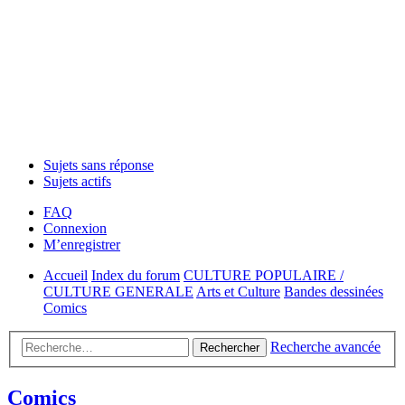
Sujets sans réponse
Sujets actifs
FAQ
Connexion
M’enregistrer
Accueil
Index du forum
CULTURE POPULAIRE /
CULTURE GENERALE
Arts et Culture
Bandes dessinées
Comics
Recherche avancée
Rechercher
Comics