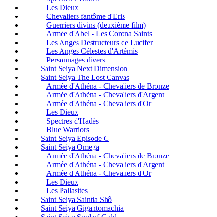
Les Dieux
Chevaliers fantôme d'Eris
Guerriers divins (deuxième film)
Armée d'Abel - Les Corona Saints
Les Anges Destructeurs de Lucifer
Les Anges Célestes d'Artémis
Personnages divers
Saint Seiya Next Dimension
Saint Seiya The Lost Canvas
Armée d'Athéna - Chevaliers de Bronze
Armée d'Athéna - Chevaliers d'Argent
Armée d'Athéna - Chevaliers d'Or
Les Dieux
Spectres d'Hadès
Blue Warriors
Saint Seiya Episode G
Saint Seiya Omega
Armée d'Athéna - Chevaliers de Bronze
Armée d'Athéna - Chevaliers d'Argent
Armée d'Athéna - Chevaliers d'Or
Les Dieux
Les Pallasites
Saint Seiya Saintia Shô
Saint Seiya Gigantomachia
Saint Seiya Soul of Gold