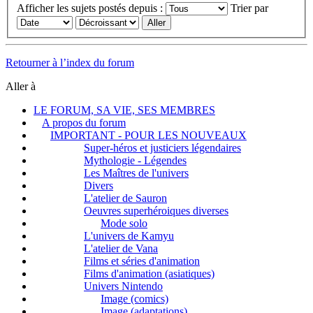
Afficher les sujets postés depuis :
Trier par
Retourner à l’index du forum
Aller à
LE FORUM, SA VIE, SES MEMBRES
A propos du forum
IMPORTANT - POUR LES NOUVEAUX
Super-héros et justiciers légendaires
Mythologie - Légendes
Les Maîtres de l'univers
Divers
L'atelier de Sauron
Oeuvres superhéroiques diverses
Mode solo
L'univers de Kamyu
L'atelier de Vana
Films et séries d'animation
Films d'animation (asiatiques)
Univers Nintendo
Image (comics)
Image (adaptations)