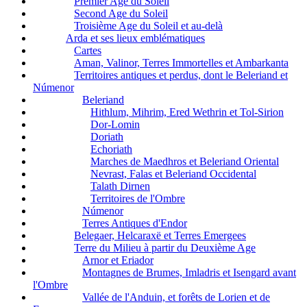
Premier Age du Soleil
Second Age du Soleil
Troisième Age du Soleil et au-delà
Arda et ses lieux emblématiques
Cartes
Aman, Valinor, Terres Immortelles et Ambarkanta
Territoires antiques et perdus, dont le Beleriand et
Númenor
Beleriand
Hithlum, Mihrim, Ered Wethrin et Tol-Sirion
Dor-Lomin
Doriath
Echoriath
Marches de Maedhros et Beleriand Oriental
Nevrast, Falas et Beleriand Occidental
Talath Dirnen
Territoires de l'Ombre
Númenor
Terres Antiques d'Endor
Belegaer, Helcaraxë et Terres Emergees
Terre du Milieu à partir du Deuxième Age
Arnor et Eriador
Montagnes de Brumes, Imladris et Isengard avant
l'Ombre
Vallée de l'Anduin, et forêts de Lorien et de