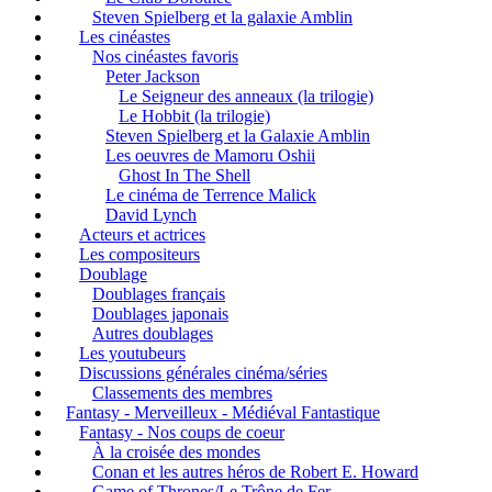
Steven Spielberg et la galaxie Amblin
Les cinéastes
Nos cinéastes favoris
Peter Jackson
Le Seigneur des anneaux (la trilogie)
Le Hobbit (la trilogie)
Steven Spielberg et la Galaxie Amblin
Les oeuvres de Mamoru Oshii
Ghost In The Shell
Le cinéma de Terrence Malick
David Lynch
Acteurs et actrices
Les compositeurs
Doublage
Doublages français
Doublages japonais
Autres doublages
Les youtubeurs
Discussions générales cinéma/séries
Classements des membres
Fantasy - Merveilleux - Médiéval Fantastique
Fantasy - Nos coups de coeur
À la croisée des mondes
Conan et les autres héros de Robert E. Howard
Game of Thrones/Le Trône de Fer