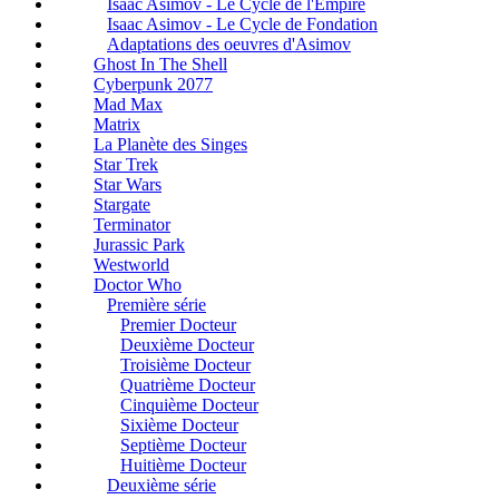
Isaac Asimov - Le Cycle de l'Empire
Isaac Asimov - Le Cycle de Fondation
Adaptations des oeuvres d'Asimov
Ghost In The Shell
Cyberpunk 2077
Mad Max
Matrix
La Planète des Singes
Star Trek
Star Wars
Stargate
Terminator
Jurassic Park
Westworld
Doctor Who
Première série
Premier Docteur
Deuxième Docteur
Troisième Docteur
Quatrième Docteur
Cinquième Docteur
Sixième Docteur
Septième Docteur
Huitième Docteur
Deuxième série