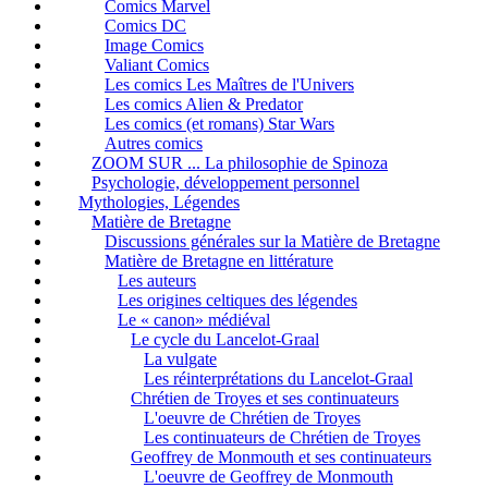
Comics Marvel
Comics DC
Image Comics
Valiant Comics
Les comics Les Maîtres de l'Univers
Les comics Alien & Predator
Les comics (et romans) Star Wars
Autres comics
ZOOM SUR ... La philosophie de Spinoza
Psychologie, développement personnel
Mythologies, Légendes
Matière de Bretagne
Discussions générales sur la Matière de Bretagne
Matière de Bretagne en littérature
Les auteurs
Les origines celtiques des légendes
Le « canon» médiéval
Le cycle du Lancelot-Graal
La vulgate
Les réinterprétations du Lancelot-Graal
Chrétien de Troyes et ses continuateurs
L'oeuvre de Chrétien de Troyes
Les continuateurs de Chrétien de Troyes
Geoffrey de Monmouth et ses continuateurs
L'oeuvre de Geoffrey de Monmouth