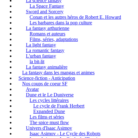
La science fantasy
La Space Fantasy
Sword and Sorcery
Conan et les autres héros de Robert E. Howard
Les barbares dans la pop culture
La fantasy arthurienne
Romans et auteurs
Films, séries, adaptations
La light fantasy
La romantic fantasy
L'urban fantasy
la bit-lit
La fantasy animalière
La fantasy dans les mangas et animes
Science-fiction - Anticipation
Nos coups de coeur SF
Avatar
Dune et le Le Duniverse
Les cycles littéraires
Le cycle de Frank Herbert
Expanded Dune
Les films et séries
The spice must flow
Univers d'Isaac Asimov
Isaac Asimov - Le Cycle des Robots