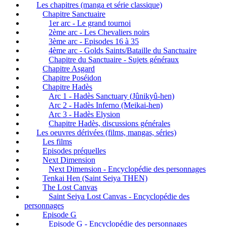
Les chapitres (manga et série classique)
Chapitre Sanctuaire
1er arc - Le grand tournoi
2ème arc - Les Chevaliers noirs
3ème arc - Episodes 16 à 35
4ème arc - Golds Saints/Bataille du Sanctuaire
Chapitre du Sanctuaire - Sujets généraux
Chapitre Asgard
Chapitre Poséidon
Chapitre Hadès
Arc 1 - Hadès Sanctuary (Jûnikyû-hen)
Arc 2 - Hadès Inferno (Meikai-hen)
Arc 3 - Hadès Elysion
Chapitre Hadès, discussions générales
Les oeuvres dérivées (films, mangas, séries)
Les films
Episodes préquelles
Next Dimension
Next Dimension - Encyclopédie des personnages
Tenkai Hen (Saint Seiya THEN)
The Lost Canvas
Saint Seiya Lost Canvas - Encyclopédie des
personnages
Episode G
Episode G - Encyclopédie des personnages