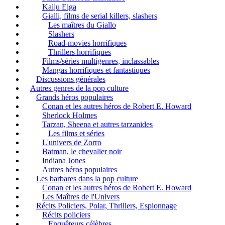
Kaiju Eiga
Gialli, films de serial killers, slashers
Les maîtres du Giallo
Slashers
Road-movies horrifiques
Thrillers horrifiques
Films/séries multigenres, inclassables
Mangas horrifiques et fantastiques
Discussions générales
Autres genres de la pop culture
Grands héros populaires
Conan et les autres héros de Robert E. Howard
Sherlock Holmes
Tarzan, Sheena et autres tarzanides
Les films et séries
L'univers de Zorro
Batman, le chevalier noir
Indiana Jones
Autres héros populaires
Les barbares dans la pop culture
Conan et les autres héros de Robert E. Howard
Les Maîtres de l'Univers
Récits Policiers, Polar, Thrillers, Espionnage
Récits policiers
Enquêteurs célèbres