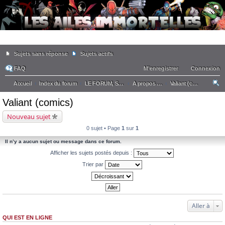
Sujets sans réponse
Sujets actifs
FAQ
M’enregistrer
Connexion
Accueil
Index du forum
LE FORUM, SA VIE, SES MEMBRES
A propos du forum
Valiant (comics)
ec
Valiant (comics)
he
Nouveau sujet
rc
0 sujet • Page
1
sur
1
he
Il n’y a aucun sujet ou message dans ce forum.
r
Afficher les sujets postés depuis :
Trier par
Aller à
QUI EST EN LIGNE