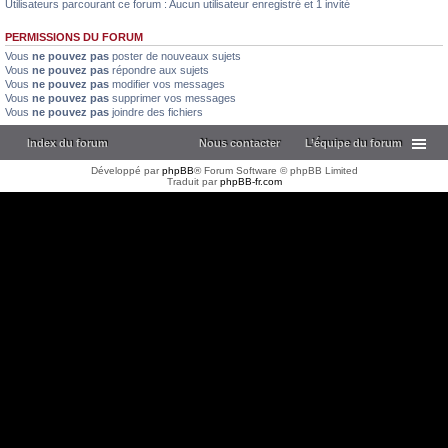
Utilisateurs parcourant ce forum : Aucun utilisateur enregistré et 1 invité
PERMISSIONS DU FORUM
Vous
ne pouvez pas
poster de nouveaux sujets
Vous
ne pouvez pas
répondre aux sujets
Vous
ne pouvez pas
modifier vos messages
Vous
ne pouvez pas
supprimer vos messages
Vous
ne pouvez pas
joindre des fichiers
Index du forum
Nous contacter
L’équipe du forum
Développé par
phpBB
® Forum Software © phpBB Limited
Traduit par
phpBB-fr.com