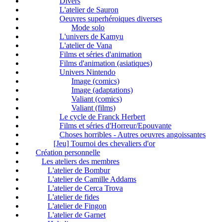
Divers
L'atelier de Sauron
Oeuvres superhéroiques diverses
Mode solo
L'univers de Kamyu
L'atelier de Vana
Films et séries d'animation
Films d'animation (asiatiques)
Univers Nintendo
Image (comics)
Image (adaptations)
Valiant (comics)
Valiant (films)
Le cycle de Franck Herbert
Films et séries d'Horreur/Epouvante
Choses horribles - Autres oeuvres angoissantes
[Jeu] Tournoi des chevaliers d'or
Création personnelle
Les ateliers des membres
L'atelier de Bombur
L'atelier de Camille Addams
L'atelier de Cerca Trova
L'atelier de fides
L'atelier de Fingon
L'atelier de Garnet