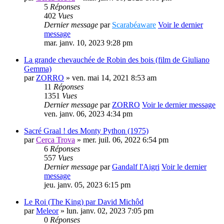
5
Réponses
402
Vues
Dernier message
par
Scarabéaware
Voir le dernier
message
mar. janv. 10, 2023 9:28 pm
La grande chevauchée de Robin des bois (film de Giuliano
Gemma)
par
ZORRO
» ven. mai 14, 2021 8:53 am
11
Réponses
1351
Vues
Dernier message
par
ZORRO
Voir le dernier message
ven. janv. 06, 2023 4:34 pm
Sacré Graal ! des Monty Python (1975)
par
Cerca Trova
» mer. juil. 06, 2022 6:54 pm
6
Réponses
557
Vues
Dernier message
par
Gandalf l'Aigri
Voir le dernier
message
jeu. janv. 05, 2023 6:15 pm
Le Roi (The King) par David Michôd
par
Meleor
» lun. janv. 02, 2023 7:05 pm
0
Réponses