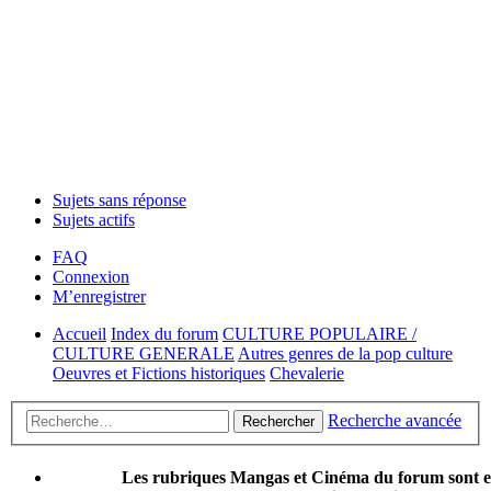
Sujets sans réponse
Sujets actifs
FAQ
Connexion
M’enregistrer
Accueil
Index du forum
CULTURE POPULAIRE /
CULTURE GENERALE
Autres genres de la pop culture
Oeuvres et Fictions historiques
Chevalerie
Recherche avancée
Rechercher
Les rubriques Mangas et Cinéma du forum sont 