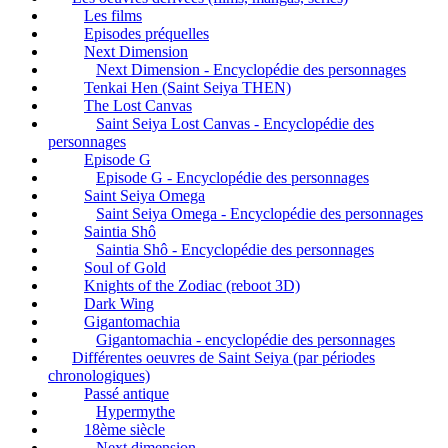
Les films
Episodes préquelles
Next Dimension
Next Dimension - Encyclopédie des personnages
Tenkai Hen (Saint Seiya THEN)
The Lost Canvas
Saint Seiya Lost Canvas - Encyclopédie des
personnages
Episode G
Episode G - Encyclopédie des personnages
Saint Seiya Omega
Saint Seiya Omega - Encyclopédie des personnages
Saintia Shô
Saintia Shô - Encyclopédie des personnages
Soul of Gold
Knights of the Zodiac (reboot 3D)
Dark Wing
Gigantomachia
Gigantomachia - encyclopédie des personnages
Différentes oeuvres de Saint Seiya (par périodes
chronologiques)
Passé antique
Hypermythe
18ème siècle
Next dimension