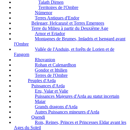
Talath Dirnen
Territoires de l'Ombre
Númenor
Terres Antiques d'Endor
Belegaer, Helcaraxë et Terres Emergees
Terre du Milieu à partir du Deuxième Age
Arnor et Eriador
Montagnes de Brumes, Imladris et Isengard avant
l'Ombre
Vallée de l'Anduin, et forêts de Lorien et de
Fangorn
Rhovanion
Rohan et Calenardhon
Gondor et Ithilien
Terres de l'Ombre
Peuples d'Arda
Puissances d'Arda
Eru, Valar et Valie
Puissances Majeures d'Arda au statut incertain
Maiar
Grands dragons d'Arda
Autres Puissances mineures d'Arda
Quendi
Rois, Reines, Princes et Princesses Eldar avant les
Ages du Soleil