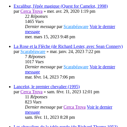
Excalibur, l'épée magique (Quest for Camelot, 1998)
par
Cerca Trova
» mer. avr. 29, 2020 1:19 pm
22
Réponses
1465
Vues
Dernier message
par
Scarabéaware
Voir le dernier
message
mer. mars 15, 2023 9:48 pm
La Rose et la Flèche (de Richard Lester, avec Sean Connery)
par
Scarabéaware
» mar. janv. 24, 2023 7:22 pm
7
Réponses
1017
Vues
Dernier message
par
Scarabéaware
Voir le dernier
message
mar. févr. 14, 2023 7:06 pm
Lancelot, le premier chevalier (1995)
par
Cerca Trova
» sam. févr. 11, 2023 12:01 pm
11
Réponses
823
Vues
Dernier message
par
Cerca Trova
Voir le dernier
message
sam. févr. 11, 2023 8:28 pm
Les chevaliers de la table ronde (de Richard Thorpe,1953)