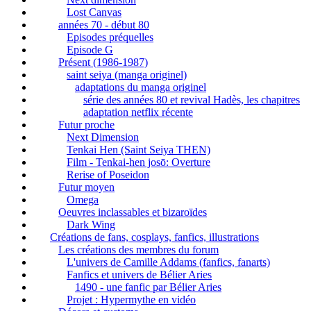
Lost Canvas
années 70 - début 80
Episodes préquelles
Episode G
Présent (1986-1987)
saint seiya (manga originel)
adaptations du manga originel
série des années 80 et revival Hadès, les chapitres
adaptation netflix récente
Futur proche
Next Dimension
Tenkai Hen (Saint Seiya THEN)
Film - Tenkai-hen josō: Overture
Rerise of Poseidon
Futur moyen
Omega
Oeuvres inclassables et bizaroïdes
Dark Wing
Créations de fans, cosplays, fanfics, illustrations
Les créations des membres du forum
L'univers de Camille Addams (fanfics, fanarts)
Fanfics et univers de Bélier Aries
1490 - une fanfic par Bélier Aries
Projet : Hypermythe en vidéo