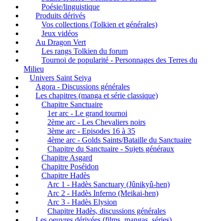
Poésie/linguistique
Produits dérivés
Vos collections (Tolkien et générales)
Jeux vidéos
Au Dragon Vert
Les rangs Tolkien du forum
Tournoi de popularité - Personnages des Terres du
Milieu
Univers Saint Seiya
Agora - Discussions générales
Les chapitres (manga et série classique)
Chapitre Sanctuaire
1er arc - Le grand tournoi
2ème arc - Les Chevaliers noirs
3ème arc - Episodes 16 à 35
4ème arc - Golds Saints/Bataille du Sanctuaire
Chapitre du Sanctuaire - Sujets généraux
Chapitre Asgard
Chapitre Poséidon
Chapitre Hadès
Arc 1 - Hadès Sanctuary (Jûnikyû-hen)
Arc 2 - Hadès Inferno (Meikai-hen)
Arc 3 - Hadès Elysion
Chapitre Hadès, discussions générales
Les oeuvres dérivées (films, mangas, séries)