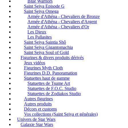
Blue Warriors
Saint Seiya Episode G
Saint Seiya Omega
Armée d'Athéna - Chevaliers de Bronze
Armée d'Athéna - Chevaliers d'Argent
Armée d'Athéna - Chevaliers d'Or
Les Dieux
Les Pallasites
Saint Seiya Saintia Shô
Saint Seiya Gigantomachia
Saint Seiya Soul of Gold
Figurines & divers produits dérivés
Jeux vidéos
Figurines Myth Cloth
Figurines D.D. Panoramation
Statuettes haut de gamme
Statuettes de Tsume Art
Statuettes de F.O.C. Studio
Statuettes de Zodiakos Studio
Autres figurines
Autres produits
Décors et customs
Vos collections (Saint Seiya et générales)
Univers de Star Wars
Galaxie Star Wars