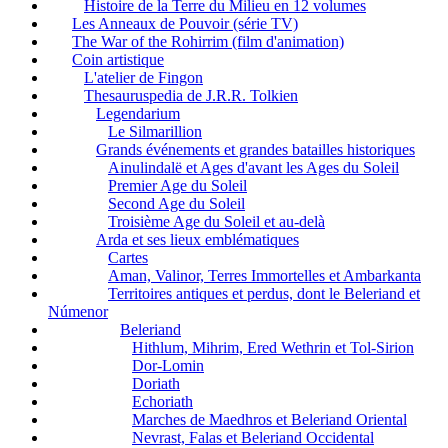
Histoire de la Terre du Milieu en 12 volumes
Les Anneaux de Pouvoir (série TV)
The War of the Rohirrim (film d'animation)
Coin artistique
L'atelier de Fingon
Thesauruspedia de J.R.R. Tolkien
Legendarium
Le Silmarillion
Grands événements et grandes batailles historiques
Ainulindalë et Ages d'avant les Ages du Soleil
Premier Age du Soleil
Second Age du Soleil
Troisième Age du Soleil et au-delà
Arda et ses lieux emblématiques
Cartes
Aman, Valinor, Terres Immortelles et Ambarkanta
Territoires antiques et perdus, dont le Beleriand et
Númenor
Beleriand
Hithlum, Mihrim, Ered Wethrin et Tol-Sirion
Dor-Lomin
Doriath
Echoriath
Marches de Maedhros et Beleriand Oriental
Nevrast, Falas et Beleriand Occidental