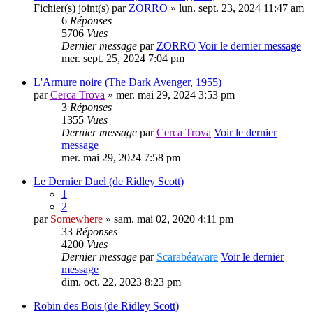
Fichier(s) joint(s)
par
ZORRO
» lun. sept. 23, 2024 11:47 am
6
Réponses
5706
Vues
Dernier message
par
ZORRO
Voir le dernier message
mer. sept. 25, 2024 7:04 pm
L'Armure noire (The Dark Avenger, 1955)
par
Cerca Trova
» mer. mai 29, 2024 3:53 pm
3
Réponses
1355
Vues
Dernier message
par
Cerca Trova
Voir le dernier
message
mer. mai 29, 2024 7:58 pm
Le Dernier Duel (de Ridley Scott)
1
2
par
Somewhere
» sam. mai 02, 2020 4:11 pm
33
Réponses
4200
Vues
Dernier message
par
Scarabéaware
Voir le dernier
message
dim. oct. 22, 2023 8:23 pm
Robin des Bois (de Ridley Scott)