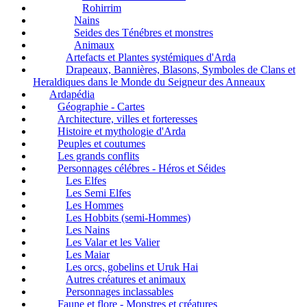
Rohirrim
Nains
Seides des Ténébres et monstres
Animaux
Artefacts et Plantes systémiques d'Arda
Drapeaux, Bannières, Blasons, Symboles de Clans et
Heraldiques dans le Monde du Seigneur des Anneaux
Ardapédia
Géographie - Cartes
Architecture, villes et forteresses
Histoire et mythologie d'Arda
Peuples et coutumes
Les grands conflits
Personnages célébres - Héros et Séides
Les Elfes
Les Semi Elfes
Les Hommes
Les Hobbits (semi-Hommes)
Les Nains
Les Valar et les Valier
Les Maiar
Les orcs, gobelins et Uruk Hai
Autres créatures et animaux
Personnages inclassables
Faune et flore - Monstres et créatures