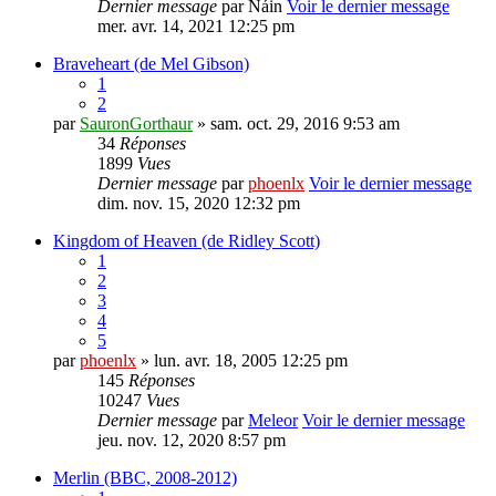
Dernier message
par
Náin
Voir le dernier message
mer. avr. 14, 2021 12:25 pm
Braveheart (de Mel Gibson)
1
2
par
SauronGorthaur
» sam. oct. 29, 2016 9:53 am
34
Réponses
1899
Vues
Dernier message
par
phoenlx
Voir le dernier message
dim. nov. 15, 2020 12:32 pm
Kingdom of Heaven (de Ridley Scott)
1
2
3
4
5
par
phoenlx
» lun. avr. 18, 2005 12:25 pm
145
Réponses
10247
Vues
Dernier message
par
Meleor
Voir le dernier message
jeu. nov. 12, 2020 8:57 pm
Merlin (BBC, 2008-2012)