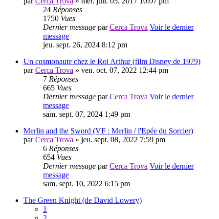
par
Cerca Trova
» mer. juil. 05, 2017 10:07 pm
24
Réponses
1750
Vues
Dernier message
par
Cerca Trova
Voir le dernier
message
jeu. sept. 26, 2024 8:12 pm
Un cosmonaute chez le Roi Arthur (film Disney de 1979)
par
Cerca Trova
» ven. oct. 07, 2022 12:44 pm
7
Réponses
665
Vues
Dernier message
par
Cerca Trova
Voir le dernier
message
sam. sept. 07, 2024 1:49 pm
Merlin and the Sword (VF : Merlin / l'Epée du Sorcier)
par
Cerca Trova
» jeu. sept. 08, 2022 7:59 pm
6
Réponses
654
Vues
Dernier message
par
Cerca Trova
Voir le dernier
message
sam. sept. 10, 2022 6:15 pm
The Green Knight (de David Lowery)
1
2