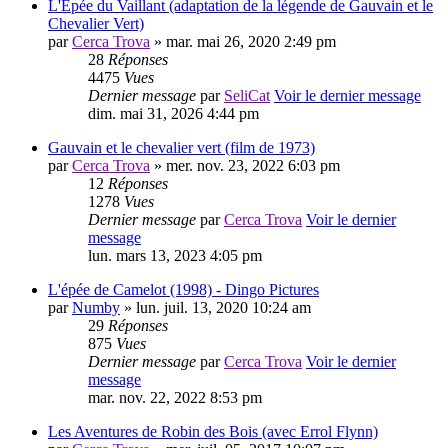
L'Epée du Vaillant (adaptation de la légende de Gauvain et le
Chevalier Vert)
par
Cerca Trova
» mar. mai 26, 2020 2:49 pm
28
Réponses
4475
Vues
Dernier message
par
SeliCat
Voir le dernier message
dim. mai 31, 2026 4:44 pm
Gauvain et le chevalier vert (film de 1973)
par
Cerca Trova
» mer. nov. 23, 2022 6:03 pm
12
Réponses
1278
Vues
Dernier message
par
Cerca Trova
Voir le dernier
message
lun. mars 13, 2023 4:05 pm
L'épée de Camelot (1998) - Dingo Pictures
par
Numby
» lun. juil. 13, 2020 10:24 am
29
Réponses
875
Vues
Dernier message
par
Cerca Trova
Voir le dernier
message
mar. nov. 22, 2022 8:53 pm
Les Aventures de Robin des Bois (avec Errol Flynn)