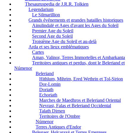
Thesauruspedia de J.R.R. Tolkien
Legendarium
Le Silmarillion
Grands événements et grandes batailles historiques
Ainulindalë et Ages d'avant les Ages du Soleil
Premier Age du Soleil
Second Age du Soleil
Troisième Age du Soleil et au-delà
Arda et ses lieux emblématiques
Cartes
Aman, Valinor, Terres Immortelles et Ambarkanta
Territoires antiques et perdus, dont le Beleriand et
Númenor
Beleriand
Hithlum, Mihrim, Ered Wethrin et Tol-Sirion
Dor-Lomin
Doriath
Echoriath
Marches de Maedhros et Beleriand Oriental
Nevrast, Falas et Beleriand Occidental
Talath Dirnen
Territoires de l'Ombre
Númenor
Terres Antiques d'Endor
Belegaer, Helcaraxë et Terres Emergees