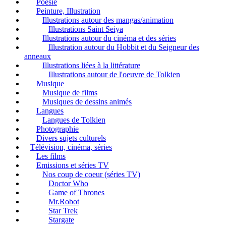
Poésie
Peinture, Illustration
Illustrations autour des mangas/animation
Illustrations Saint Seiya
Illustrations autour du cinéma et des séries
Illustration autour du Hobbit et du Seigneur des
anneaux
Illustrations liées à la littérature
Illustrations autour de l'oeuvre de Tolkien
Musique
Musique de films
Musiques de dessins animés
Langues
Langues de Tolkien
Photographie
Divers sujets culturels
Télévision, cinéma, séries
Les films
Emissions et séries TV
Nos coup de coeur (séries TV)
Doctor Who
Game of Thrones
Mr.Robot
Star Trek
Stargate