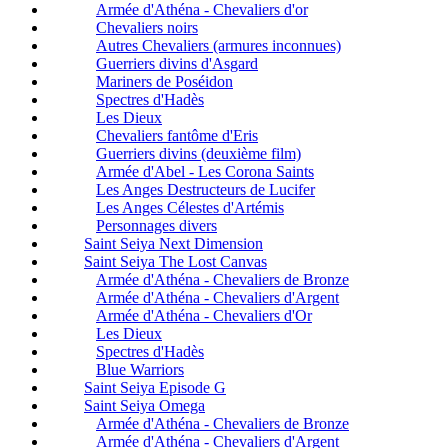
Armée d'Athéna - Chevaliers d'or
Chevaliers noirs
Autres Chevaliers (armures inconnues)
Guerriers divins d'Asgard
Mariners de Poséidon
Spectres d'Hadès
Les Dieux
Chevaliers fantôme d'Eris
Guerriers divins (deuxième film)
Armée d'Abel - Les Corona Saints
Les Anges Destructeurs de Lucifer
Les Anges Célestes d'Artémis
Personnages divers
Saint Seiya Next Dimension
Saint Seiya The Lost Canvas
Armée d'Athéna - Chevaliers de Bronze
Armée d'Athéna - Chevaliers d'Argent
Armée d'Athéna - Chevaliers d'Or
Les Dieux
Spectres d'Hadès
Blue Warriors
Saint Seiya Episode G
Saint Seiya Omega
Armée d'Athéna - Chevaliers de Bronze
Armée d'Athéna - Chevaliers d'Argent