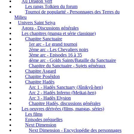
Au Dragon Vert
Les rangs Tolkien du forum
Tournoi de popularité - Personnages des Terres du
Milieu
Univers Saint Seiya
Agora - Discussions générales
Les chapitres (manga et série classique)
Chapitre Sanctuaire
1er arc - Le grand tournoi
2ème arc - Les Chevaliers noirs
3ème arc - Episodes 16 à 35
4ème arc - Golds Saints/Bataille du Sanctuaire
Chapitre du Sanctuaire - Sujets généraux
Chapitre Asgard
Chapitre Poséidon
Chapitre Hadès
Arc 1 - Hadès Sanctuary (Jûnikyû-hen)
Arc 2 - Hadès Inferno (Meikai-hen)
Arc 3 - Hadès Elysion
Chapitre Hadès, discussions générales
Les oeuvres dérivées (films, mangas, séries)
Les films
Episodes préquelles
Next Dimension
Next Dimension - Encyclopédie des personnages