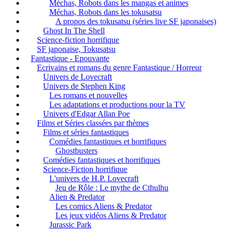
Méchas, Robots dans les mangas et animes
Méchas, Robots dans les tokusatsu
A propos des tokusatsu (séries live SF japonaises)
Ghost In The Shell
Science-fiction horrifique
SF japonaise, Tokusatsu
Fantastique - Epouvante
Ecrivains et romans du genre Fantastique / Horreur
Univers de Lovecraft
Univers de Stephen King
Les romans et nouvelles
Les adaptations et productions pour la TV
Univers d'Edgar Allan Poe
Films et Séries classées par thèmes
Films et séries fantastiques
Comédies fantastiques et horrifiques
Ghostbusters
Comédies fantastiques et horrifiques
Science-Fiction horrifique
L'univers de H.P. Lovecraft
Jeu de Rôle : Le mythe de Cthulhu
Alien & Predator
Les comics Aliens & Predator
Les jeux vidéos Aliens & Predator
Jurassic Park