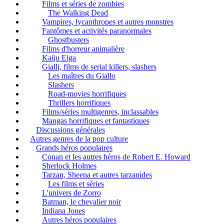
Films et séries de zombies
The Walking Dead
Vampires, lycanthropes et autres monstres
Fantômes et activités paranormales
Ghostbusters
Films d'horreur animalière
Kaiju Eiga
Gialli, films de serial killers, slashers
Les maîtres du Giallo
Slashers
Road-movies horrifiques
Thrillers horrifiques
Films/séries multigenres, inclassables
Mangas horrifiques et fantastiques
Discussions générales
Autres genres de la pop culture
Grands héros populaires
Conan et les autres héros de Robert E. Howard
Sherlock Holmes
Tarzan, Sheena et autres tarzanides
Les films et séries
L'univers de Zorro
Batman, le chevalier noir
Indiana Jones
Autres héros populaires