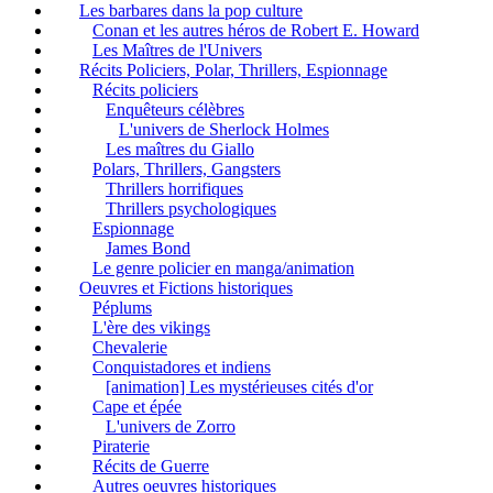
Les barbares dans la pop culture
Conan et les autres héros de Robert E. Howard
Les Maîtres de l'Univers
Récits Policiers, Polar, Thrillers, Espionnage
Récits policiers
Enquêteurs célèbres
L'univers de Sherlock Holmes
Les maîtres du Giallo
Polars, Thrillers, Gangsters
Thrillers horrifiques
Thrillers psychologiques
Espionnage
James Bond
Le genre policier en manga/animation
Oeuvres et Fictions historiques
Péplums
L'ère des vikings
Chevalerie
Conquistadores et indiens
[animation] Les mystérieuses cités d'or
Cape et épée
L'univers de Zorro
Piraterie
Récits de Guerre
Autres oeuvres historiques