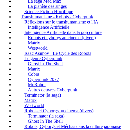
La saga Mad Max
La planète des singes
Science-Fiction Horrifique
Transhumanisme - Robots - Cyberpunk
Réflexions sur le transhumanisme et l'IA
Intelligence Artificielle
Intelligence Artificielle dans la pop culture
Robots et cyborgs au cinéma (divers)
Matrix
Westworld
Isaac Asimov - Le Cycle des Robots
Le genre Cyberpunk
Ghost In The Shell
Matrix
Cobra
Cyberpunk 2077
Mr.Robot
Autres oeuvres Cyberpunk
Terminator (la saga)
Matrix
Westworld
Robots et Cyborgs au cinéma (divers)
Terminator (la saga)
Ghost In The Shell
Robots, Cyborgs et Méchas dans la culture japonaise