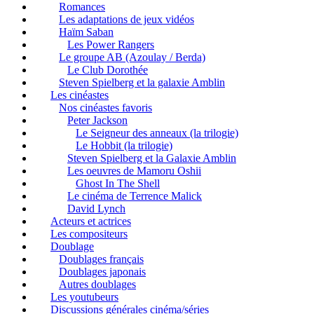
Romances
Les adaptations de jeux vidéos
Haïm Saban
Les Power Rangers
Le groupe AB (Azoulay / Berda)
Le Club Dorothée
Steven Spielberg et la galaxie Amblin
Les cinéastes
Nos cinéastes favoris
Peter Jackson
Le Seigneur des anneaux (la trilogie)
Le Hobbit (la trilogie)
Steven Spielberg et la Galaxie Amblin
Les oeuvres de Mamoru Oshii
Ghost In The Shell
Le cinéma de Terrence Malick
David Lynch
Acteurs et actrices
Les compositeurs
Doublage
Doublages français
Doublages japonais
Autres doublages
Les youtubeurs
Discussions générales cinéma/séries