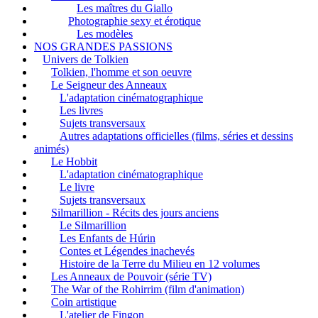
Les maîtres du Giallo
Photographie sexy et érotique
Les modèles
NOS GRANDES PASSIONS
Univers de Tolkien
Tolkien, l'homme et son oeuvre
Le Seigneur des Anneaux
L'adaptation cinématographique
Les livres
Sujets transversaux
Autres adaptations officielles (films, séries et dessins
animés)
Le Hobbit
L'adaptation cinématographique
Le livre
Sujets transversaux
Silmarillion - Récits des jours anciens
Le Silmarillion
Les Enfants de Húrin
Contes et Légendes inachevés
Histoire de la Terre du Milieu en 12 volumes
Les Anneaux de Pouvoir (série TV)
The War of the Rohirrim (film d'animation)
Coin artistique
L'atelier de Fingon