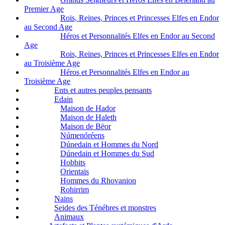
Premier Age
Rois, Reines, Princes et Princesses Elfes en Endor
au Second Age
Héros et Personnalités Elfes en Endor au Second
Age
Rois, Reines, Princes et Princesses Elfes en Endor
au Troisième Age
Héros et Personnalités Elfes en Endor au
Troisième Age
Ents et autres peuples pensants
Edain
Maison de Hador
Maison de Haleth
Maison de Bëor
Númenóréens
Dúnedain et Hommes du Nord
Dúnedain et Hommes du Sud
Hobbits
Orientais
Hommes du Rhovanion
Rohirrim
Nains
Seides des Ténébres et monstres
Animaux