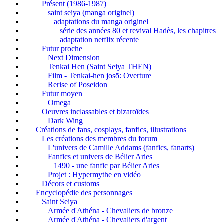
Présent (1986-1987)
saint seiya (manga originel)
adaptations du manga originel
série des années 80 et revival Hadès, les chapitres
adaptation netflix récente
Futur proche
Next Dimension
Tenkai Hen (Saint Seiya THEN)
Film - Tenkai-hen josō: Overture
Rerise of Poseidon
Futur moyen
Omega
Oeuvres inclassables et bizaroïdes
Dark Wing
Créations de fans, cosplays, fanfics, illustrations
Les créations des membres du forum
L'univers de Camille Addams (fanfics, fanarts)
Fanfics et univers de Bélier Aries
1490 - une fanfic par Bélier Aries
Projet : Hypermythe en vidéo
Décors et customs
Encyclopédie des personnages
Saint Seiya
Armée d'Athéna - Chevaliers de bronze
Armée d'Athéna - Chevaliers d'argent