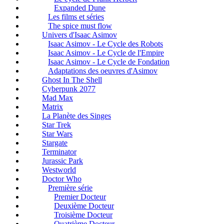
Expanded Dune
Les films et séries
The spice must flow
Univers d'Isaac Asimov
Isaac Asimov - Le Cycle des Robots
Isaac Asimov - Le Cycle de l'Empire
Isaac Asimov - Le Cycle de Fondation
Adaptations des oeuvres d'Asimov
Ghost In The Shell
Cyberpunk 2077
Mad Max
Matrix
La Planète des Singes
Star Trek
Star Wars
Stargate
Terminator
Jurassic Park
Westworld
Doctor Who
Première série
Premier Docteur
Deuxième Docteur
Troisième Docteur
Quatrième Docteur