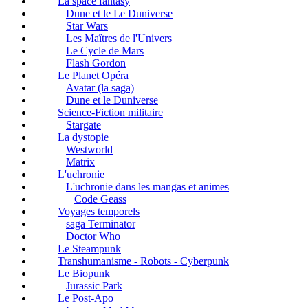
La space fantasy
Dune et le Le Duniverse
Star Wars
Les Maîtres de l'Univers
Le Cycle de Mars
Flash Gordon
Le Planet Opéra
Avatar (la saga)
Dune et le Duniverse
Science-Fiction militaire
Stargate
La dystopie
Westworld
Matrix
L'uchronie
L'uchronie dans les mangas et animes
Code Geass
Voyages temporels
saga Terminator
Doctor Who
Le Steampunk
Transhumanisme - Robots - Cyberpunk
Le Biopunk
Jurassic Park
Le Post-Apo