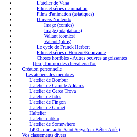
L'atelier de Vana
Films et séries d'animation
Films d'animation (asiatiques)
Univers Nintendo
Image (comics)
Image (adaptations)
Valiant (comics)
Valiant (films)
Le cycle de Franck Herbert
Films et séries d'Horreur/Epouvante
Choses horribles - Autres oeuvres angoissantes
[Jeu] Tournoi des chevaliers d'or
Création personnelle
Les ateliers des membres
L'atelier de Bombur
L'atelier de Camille Addams
L'atelier de Cerca Trova
L'atelier de fides
L'atelier de Fingon
L'atelier de Garnet
Haltelier
L'atelier d'itikar
L'atelier de Somewhere
1490 - une fanfic Saint Seiya (par Bélier Ariès)
Vos classements divers