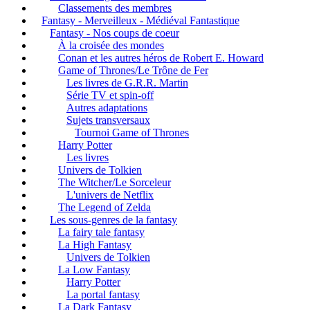
Classements des membres
Fantasy - Merveilleux - Médiéval Fantastique
Fantasy - Nos coups de coeur
À la croisée des mondes
Conan et les autres héros de Robert E. Howard
Game of Thrones/Le Trône de Fer
Les livres de G.R.R. Martin
Série TV et spin-off
Autres adaptations
Sujets transversaux
Tournoi Game of Thrones
Harry Potter
Les livres
Univers de Tolkien
The Witcher/Le Sorceleur
L'univers de Netflix
The Legend of Zelda
Les sous-genres de la fantasy
La fairy tale fantasy
La High Fantasy
Univers de Tolkien
La Low Fantasy
Harry Potter
La portal fantasy
La Dark Fantasy