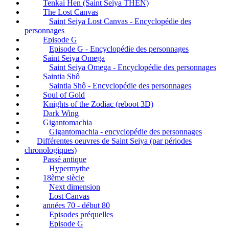
Tenkai Hen (Saint Seiya THEN)
The Lost Canvas
Saint Seiya Lost Canvas - Encyclopédie des
personnages
Episode G
Episode G - Encyclopédie des personnages
Saint Seiya Omega
Saint Seiya Omega - Encyclopédie des personnages
Saintia Shô
Saintia Shô - Encyclopédie des personnages
Soul of Gold
Knights of the Zodiac (reboot 3D)
Dark Wing
Gigantomachia
Gigantomachia - encyclopédie des personnages
Différentes oeuvres de Saint Seiya (par périodes
chronologiques)
Passé antique
Hypermythe
18ème siècle
Next dimension
Lost Canvas
années 70 - début 80
Episodes préquelles
Episode G