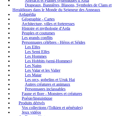
Artefacts et Plantes systémiques d'Arda
Drapeaux, Bannières, Blasons, Symboles de Clans et
Heraldiques dans le Monde du Seigneur des Anneaux
Ardapédia
Géographie - Cartes
Architecture, villes et forteresses
Histoire et mythologie d'Arda
Peuples et coutumes
Les grands conflits
Personnages célébres - Héros et Séides
Les Elfes
Les Semi Elfes
Les Hommes
Les Hobbits (semi-Hommes)
Les Nains
Les Valar et les Valier
Les Maiar
Les orcs, gobelins et Uruk Hai
Autres créatures et animaux
Personnages inclassables
Faune et flore - Monstres et créatures
Poésie/linguistique
Produits dérivés
Vos collections (Tolkien et générales)
Jeux vidéos