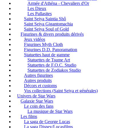
Armée d'Athéna - Chevaliers d'Or
Les Dieux
Les Pallasites
Saint Seiya Saintia Shô
Saint Seiya Gigantomachia
Saint Seiya Soul of Gold
Figurines & divers produits dérivés
Jeux vidéos
Figurines Myth Cloth
Figurines D.D. Panoramation
Statuettes haut de gamme
Statuettes de Tsume Art
Statuettes de F.O.C. Studio
Statuettes de Zodiakos Studio
Autres figurines
Autres produits
Décors et customs
Vos collections (Saint Seiya et générales)
Univers de Star Wars
Galaxie Star Wars
Le coin des fans
La musique de Star Wars
Les films
La saga de George Lucas
La saga Disney/Lucasfilms