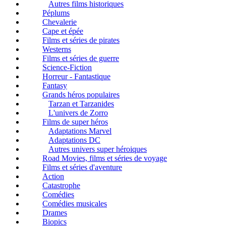
Autres films historiques
Péplums
Chevalerie
Cape et épée
Films et séries de pirates
Westerns
Films et séries de guerre
Science-Fiction
Horreur - Fantastique
Fantasy
Grands héros populaires
Tarzan et Tarzanides
L'univers de Zorro
Films de super héros
Adaptations Marvel
Adaptations DC
Autres univers super héroiques
Road Movies, films et séries de voyage
Films et séries d'aventure
Action
Catastrophe
Comédies
Comédies musicales
Drames
Biopics