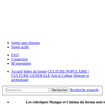
Sujets sans réponse
Sujets actifs
FAQ
Connexion
M’enregistrer
Accueil
Index du forum
CULTURE POPULAIRE /
CULTURE GENERALE
Arts et Culture
Histoire et
archéologie
Recherche avancée
Rechercher
Les rubriques Mangas et Cinéma du forum sont 