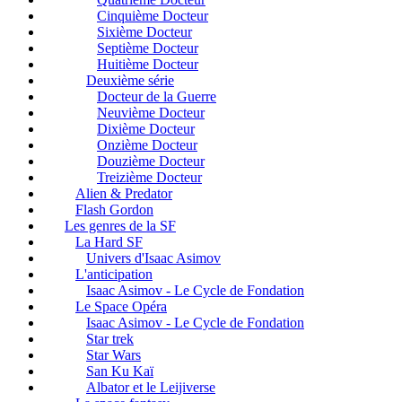
Cinquième Docteur
Sixième Docteur
Septième Docteur
Huitième Docteur
Deuxième série
Docteur de la Guerre
Neuvième Docteur
Dixième Docteur
Onzième Docteur
Douzième Docteur
Treizième Docteur
Alien & Predator
Flash Gordon
Les genres de la SF
La Hard SF
Univers d'Isaac Asimov
L'anticipation
Isaac Asimov - Le Cycle de Fondation
Le Space Opéra
Isaac Asimov - Le Cycle de Fondation
Star trek
Star Wars
San Ku Kaï
Albator et le Leijiverse