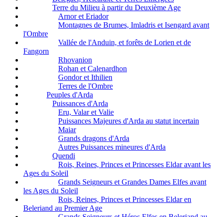
Terre du Milieu à partir du Deuxième Age
Arnor et Eriador
Montagnes de Brumes, Imladris et Isengard avant
l'Ombre
Vallée de l'Anduin, et forêts de Lorien et de
Fangorn
Rhovanion
Rohan et Calenardhon
Gondor et Ithilien
Terres de l'Ombre
Peuples d'Arda
Puissances d'Arda
Eru, Valar et Valie
Puissances Majeures d'Arda au statut incertain
Maiar
Grands dragons d'Arda
Autres Puissances mineures d'Arda
Quendi
Rois, Reines, Princes et Princesses Eldar avant les
Ages du Soleil
Grands Seigneurs et Grandes Dames Elfes avant
les Ages du Soleil
Rois, Reines, Princes et Princesses Eldar en
Beleriand au Premier Age
Grands Seigneurs et Héros Elfes en Beleriand au