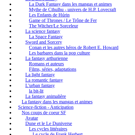
La Dark Fantasy dans les mangas et animes
Mythe de Cthulhu - univers de H.P. Lovecraft
Les Enfants de Húrin
Game of Thrones / Le Trône de Fer
The Witcher/Le Sorceleur
La science fantasy
La Space Fantasy
Sword and Sorcery
Conan et les autres héros de Robert E. Howard
Les barbares dans la pop culture
La fantasy arthurienne
Romans et auteurs
Films, séries, adaptations
La light fantasy
La romantic fantasy
L'urban fantasy
la bit-lit
La fantasy animalière
La fantasy dans les mangas et animes
Science-fiction - Anticipation
Nos coups de coeur SF
Avatar
Dune et le Le Duniverse
Les cycles littéraires
Le cycle de Frank Herbert