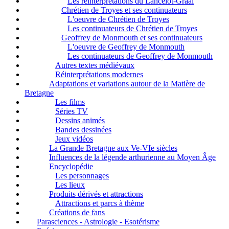
Les réinterprétations du Lancelot-Graal
Chrétien de Troyes et ses continuateurs
L'oeuvre de Chrétien de Troyes
Les continuateurs de Chrétien de Troyes
Geoffrey de Monmouth et ses continuateurs
L'oeuvre de Geoffrey de Monmouth
Les continuateurs de Geoffrey de Monmouth
Autres textes médiévaux
Réinterprétations modernes
Adaptations et variations autour de la Matière de
Bretagne
Les films
Séries TV
Dessins animés
Bandes dessinées
Jeux vidéos
La Grande Bretagne aux Ve-VIe siècles
Influences de la légende arthurienne au Moyen Âge
Encyclopédie
Les personnages
Les lieux
Produits dérivés et attractions
Attractions et parcs à thème
Créations de fans
Parasciences - Astrologie - Esotérisme