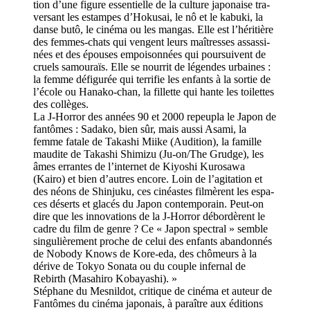
tion d’une figure essen­tielle de la culture japo­naise tra­
ver­sant les estam­pes d’Hokusai, le nô et le kabuki, la
danse butô, le cinéma ou les man­gas. Elle est l’héri­tière
des fem­mes-chats qui ven­gent leurs maî­tres­ses assas­si­
nées et des épouses empoi­son­nées qui pour­sui­vent de
cruels samou­raïs. Elle se nour­rit de légen­des urbai­nes :
la femme défi­gu­rée qui ter­ri­fie les enfants à la sor­tie de
l’école ou Hanako-chan, la fillette qui hante les toi­let­tes
des col­lè­ges.
La J-Horror des années 90 et 2000 repeu­pla le Japon de
fan­tô­mes : Sadako, bien sûr, mais aussi Asami, la
femme fatale de Takashi Miike (Audition), la famille
mau­dite de Takashi Shimizu (Ju-on/The Grudge), les
âmes erran­tes de l’inter­net de Kiyoshi Kurosawa
(Kairo) et bien d’autres encore. Loin de l’agi­ta­tion et
des néons de Shinjuku, ces cinéas­tes fil­mè­rent les espa­
ces déserts et gla­cés du Japon contem­po­rain. Peut-on
dire que les inno­va­tions de la J-Horror débor­dè­rent le
cadre du film de genre ? Ce « Japon spec­tral » sem­ble
sin­gu­liè­re­ment pro­che de celui des enfants aban­don­nés
de Nobody Knows de Kore-eda, des chô­meurs à la
dérive de Tokyo Sonata ou du cou­ple infer­nal de
Rebirth (Masahiro Kobayashi). »
Stéphane du Mesnildot, cri­ti­que de cinéma et auteur de
Fantômes du cinéma japo­nais, à paraî­tre aux éditions