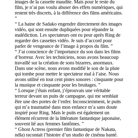
images de la cassette maudite. Mais pour le reste du
film, je n’ai pas voulu abuser des effets numériques, qui
restent très discrets, à la différence des films américains.
”
“ La haine de Sadako engendre directement des images
vidéo, qui sont ensuite dupliquées pour répandre la
malédiction. Les spectateurs ont eu peur après Ring de
regarder des cassettes vidéo. Je suis d’accord pour
parler de vengeance de l’image à propos du film. ”
“ J’ai conscience de l’importance du son dans les films
d’horreur. Avec les techniciens, nous avons beaucoup
travaillé sur la création de sons bizarres, anormaux.
Dans une scène, nous avons modifié le son de la pluie
qui tombe pour mettre le spectateur mal à l’aise. Nous
avons utilisé en tout cent pistes sonores : cinquante pour
la musique et cinquante pour les bruitages. ”
“ Lorsque j’étais enfant, j’éprouvais une véritable
terreur devant un puits de campagne, qui me semblait
être une des portes de l’enfer. Inconsciemment, le puits
qui m’a traumatisé dans mon enfance m’a sans doute
inspiré pour Ring. Mais le puits est également un
élément récurrent de la littérature fantastique japonaise,
souvent lié aux femmes fantômes. ”
“ Ghost Actress (premier film fantastique de Nakata,
ndla) racontait l’histoire d’un studio de cinéma hanté.