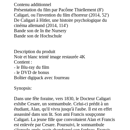
Contenu additionnel
Présentation du film par Pacôme Thiellement (8')
Caligari, ou l'invention du film d'horreur (2014, 52')
De Caligari à Hitler, une histoire psychologique du
cinéma allemand (2014, 114')
Bande son de In the Nursery
Bande son de Hochschule
Description du produit
Noir et blanc teinté image restaurée 4K
Contient :
- le Blu-ray du film
- le DVD de bonus
Boîtier digipack avec fourreau
Synopsis:
Dans une fête foraine, vers 1830, le Docteur Caligari
exhibe Cesare, un somnambule. Celui-ci prédit à un
étudiant, Alan, qu'il vivra jusqu'à l'aube. Il est en effet
assassiné dans son lit. Son ami Francis soupçonne
Caligari. La jeune fille que convoitaient Alan et Francis
est enlevée par Cesare. Poursuivi, le somnambule
s'écroule après avoir abandonné son fardeau. Francis