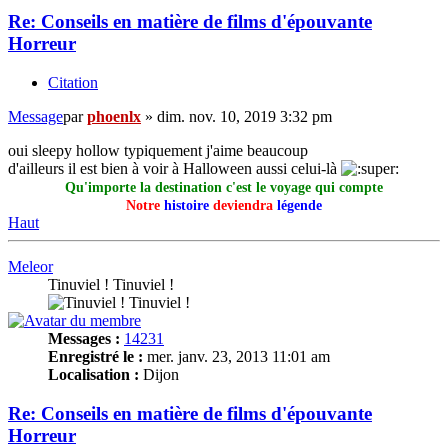
Re: Conseils en matière de films d'épouvante
Horreur
Citation
Message
par
phoenlx
»
dim. nov. 10, 2019 3:32 pm
oui sleepy hollow typiquement j'aime beaucoup
d'ailleurs il est bien à voir à Halloween aussi celui-là
Qu'importe la destination c'est le voyage qui compte
Notre
histoire
deviendra
légende
Haut
Meleor
Tinuviel ! Tinuviel !
Messages :
14231
Enregistré le :
mer. janv. 23, 2013 11:01 am
Localisation :
Dijon
Re: Conseils en matière de films d'épouvante
Horreur