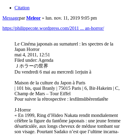
Citation
Message
par
Meleor
»
lun. nov. 11, 2019 9:05 pm
https://philippecote.wordpress.com/2011 ... an-horror/
Le Cinéma japonais au surnaturel : les spectres de la
Japan Horror
mai 4, 2011, 12:51
Filed under: Agenda
Ｊホラーの世界
Du vendredi 6 mai au mercredi 1erjuin à
Maison de la culture du Japon à Paris
| 101 bis, quai Branly | 75015 Paris | 6, Bir-Hakeim | C,
Champ de Mars – Tour Eiffel
Pour suivre la rétrospective : lesfilmslibèrentlatête
J-Horror
« En 1999, Ring d’Hideo Nakata ren­dit mon­dia­le­ment
célè­bre la figure du fan­tôme japo­nais : une jeune femme
désar­ti­cu­lée, aux longs che­veux de méduse tom­bant sur
son visage. Pourtant Sadako n’est que l’ultime incar­na­