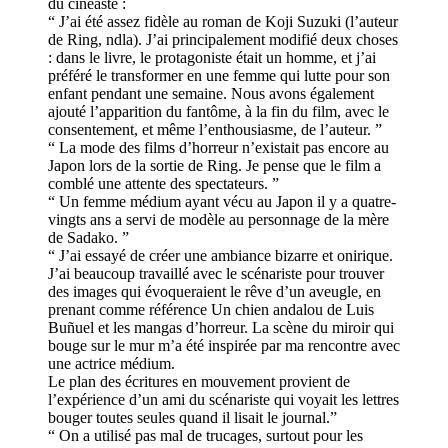
du cinéaste :
“ J’ai été assez fidèle au roman de Koji Suzuki (l’auteur
de Ring, ndla). J’ai principalement modifié deux choses
: dans le livre, le protagoniste était un homme, et j’ai
préféré le transformer en une femme qui lutte pour son
enfant pendant une semaine. Nous avons également
ajouté l’apparition du fantôme, à la fin du film, avec le
consentement, et même l’enthousiasme, de l’auteur. ”
“ La mode des films d’horreur n’existait pas encore au
Japon lors de la sortie de Ring. Je pense que le film a
comblé une attente des spectateurs. ”
“ Un femme médium ayant vécu au Japon il y a quatre-
vingts ans a servi de modèle au personnage de la mère
de Sadako. ”
“ J’ai essayé de créer une ambiance bizarre et onirique.
J’ai beaucoup travaillé avec le scénariste pour trouver
des images qui évoqueraient le rêve d’un aveugle, en
prenant comme référence Un chien andalou de Luis
Buñuel et les mangas d’horreur. La scène du miroir qui
bouge sur le mur m’a été inspirée par ma rencontre avec
une actrice médium.
Le plan des écritures en mouvement provient de
l’expérience d’un ami du scénariste qui voyait les lettres
bouger toutes seules quand il lisait le journal.”
“ On a utilisé pas mal de trucages, surtout pour les