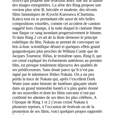
office) qui propose une réflexion assez fine sur la nature
des images enregistrées. La série des Ring propose une
version plus série B, bricolée et modeste, des récents
films fantastiques de Kyochi Kurosawa (Charisma,
Kaïro) tout en se permettant elle aussi de très belles
compositions visuelles, comme cet accident de camion
suggéré hors champs, à la suite duquel le cinéaste filme
une flaque ce sang inondant progressivement le bitume.
Si dans Ring 2 cet art de la litote demeure le principe
esthétique du film, Nakata se permet de convoquer un
bric-à-brac scientifique désuet et quelques effets grand
guignolesques plus proches de William Castle que de
Jacques Tourneur. Hélas, le troisième opus, Ring 0, qui
est censé expliqué les événements antérieurs au premier
film, est presque totalement dépourvu des qualités de
ses prédécesseurs. Sans doute parce qu’il n’est pas
signé par le talentueux Hideo Nakata. On a un peu
perdu la trace de Nakata qui, après l’excellent Dark
Water (une autre histoire de fantômes glaçante située
dans un grand immeuble hanté) n’a plus guère donné
de ses nouvelles et dont les films suivants n’ont pas
confirmé les attentes de ses titres les plus célèbres. A
l’époque de Ring 1 et 2 j’avais croisé Nakata à
plusieurs reprises, à l’occasion de festivals ou de la
promotion de ses films, voici quelques propos rapportés