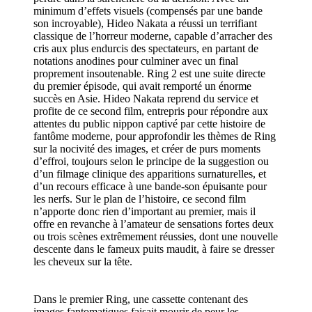
minimum d’effets visuels (compensés par une bande
son incroyable), Hideo Nakata a réussi un terrifiant
classique de l’horreur moderne, capable d’arracher des
cris aux plus endurcis des spectateurs, en partant de
notations anodines pour culminer avec un final
proprement insoutenable. Ring 2 est une suite directe
du premier épisode, qui avait remporté un énorme
succès en Asie. Hideo Nakata reprend du service et
profite de ce second film, entrepris pour répondre aux
attentes du public nippon captivé par cette histoire de
fantôme moderne, pour approfondir les thèmes de Ring
sur la nocivité des images, et créer de purs moments
d’effroi, toujours selon le principe de la suggestion ou
d’un filmage clinique des apparitions surnaturelles, et
d’un recours efficace à une bande-son épuisante pour
les nerfs. Sur le plan de l’histoire, ce second film
n’apporte donc rien d’important au premier, mais il
offre en revanche à l’amateur de sensations fortes deux
ou trois scènes extrêmement réussies, dont une nouvelle
descente dans le fameux puits maudit, à faire se dresser
les cheveux sur la tête.
Dans le premier Ring, une cassette contenant des
images fantomatiques faisait mourir de peur les