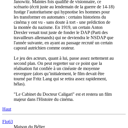
Janowitz. Maintes fois qualifié de visionnaire, ce
scénario (écrit juste au lendemain de la guerre de 14-18)
fustige l’autoritarisme qui hypnotise les hommes pour
les transformer en automates : certains historiens du
cinéma y ont vu - sans doute à tort - une prédiction de
la montée du nazisme. En 1919, un certain Anton
Drexler venait tout juste de fonder le DAP (Parti des
travailleurs allemands) qui ne deviendra le NSDAP que
l'année suivante, en ayant au passage recruté un certain
caporal autrichien comme orateur.
Le jeu des acteurs, quant à lui, passe assez nettement au
second plan. On peut regretter sur ce point que la
réalisation fut confiée à un cinéaste de moyenne
envergure (alors qu’initialement, le film devait être
tourné par Fritz Lang qui se retira assez rapidement,
hélas).
"Le Cabinet du Docteur Caligari" est et restera un film
majeur dans l'Histoire du cinéma.
Haut
Flo63
Maison du Bélier