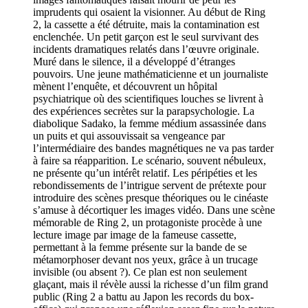
imprudents qui osaient la visionner. Au début de Ring
2, la cassette a été détruite, mais la contamination est
enclenchée. Un petit garçon est le seul survivant des
incidents dramatiques relatés dans l’œuvre originale.
Muré dans le silence, il a développé d’étranges
pouvoirs. Une jeune mathématicienne et un journaliste
mènent l’enquête, et découvrent un hôpital
psychiatrique où des scientifiques louches se livrent à
des expériences secrètes sur la parapsychologie. La
diabolique Sadako, la femme médium assassinée dans
un puits et qui assouvissait sa vengeance par
l’intermédiaire des bandes magnétiques ne va pas tarder
à faire sa réapparition. Le scénario, souvent nébuleux,
ne présente qu’un intérêt relatif. Les péripéties et les
rebondissements de l’intrigue servent de prétexte pour
introduire des scènes presque théoriques ou le cinéaste
s’amuse à décortiquer les images vidéo. Dans une scène
mémorable de Ring 2, un protagoniste procède à une
lecture image par image de la fameuse cassette,
permettant à la femme présente sur la bande de se
métamorphoser devant nos yeux, grâce à un trucage
invisible (ou absent ?). Ce plan est non seulement
glaçant, mais il révèle aussi la richesse d’un film grand
public (Ring 2 a battu au Japon les records du box-