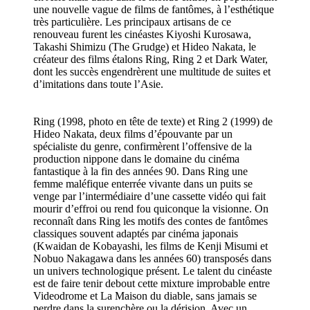
une nouvelle vague de films de fantômes, à l’esthétique
très particulière. Les principaux artisans de ce
renouveau furent les cinéastes Kiyoshi Kurosawa,
Takashi Shimizu (The Grudge) et Hideo Nakata, le
créateur des films étalons Ring, Ring 2 et Dark Water,
dont les succès engendrèrent une multitude de suites et
d’imitations dans toute l’Asie.
Ring (1998, photo en tête de texte) et Ring 2 (1999) de
Hideo Nakata, deux films d’épouvante par un
spécialiste du genre, confirmèrent l’offensive de la
production nippone dans le domaine du cinéma
fantastique à la fin des années 90. Dans Ring une
femme maléfique enterrée vivante dans un puits se
venge par l’intermédiaire d’une cassette vidéo qui fait
mourir d’effroi ou rend fou quiconque la visionne. On
reconnaît dans Ring les motifs des contes de fantômes
classiques souvent adaptés par cinéma japonais
(Kwaidan de Kobayashi, les films de Kenji Misumi et
Nobuo Nakagawa dans les années 60) transposés dans
un univers technologique présent. Le talent du cinéaste
est de faire tenir debout cette mixture improbable entre
Videodrome et La Maison du diable, sans jamais se
perdre dans la surenchère ou la dérision. Avec un