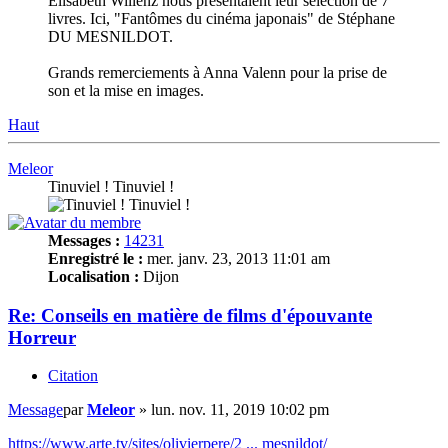
Élisabeth Willenz nous présentaient leur sélection de 7
livres. Ici, "Fantômes du cinéma japonais" de Stéphane
DU MESNILDOT.
Grands remerciements à Anna Valenn pour la prise de
son et la mise en images.
Haut
Meleor
Tinuviel ! Tinuviel !
Messages :
14231
Enregistré le :
mer. janv. 23, 2013 11:01 am
Localisation :
Dijon
Re: Conseils en matière de films d'épouvante
Horreur
Citation
Message
par
Meleor
»
lun. nov. 11, 2019 10:02 pm
https://www.arte.tv/sites/olivierpere/2 ... mesnildot/