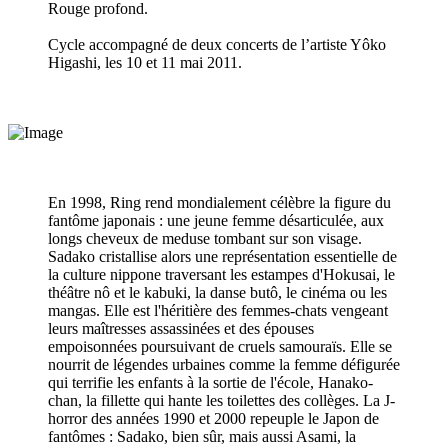
Rouge pro­fond.
Cycle accom­pa­gné de deux concerts de l’artiste Yôko
Higashi, les 10 et 11 mai 2011.
En 1998, Ring rend mondialement célèbre la figure du
fantôme japonais : une jeune femme désarticulée, aux
longs cheveux de meduse tombant sur son visage.
Sadako cristallise alors une représentation essentielle de
la culture nippone traversant les estampes d'Hokusai, le
théâtre nô et le kabuki, la danse butô, le cinéma ou les
mangas. Elle est l'héritière des femmes-chats vengeant
leurs maîtresses assassinées et des épouses
empoisonnées poursuivant de cruels samouraïs. Elle se
nourrit de légendes urbaines comme la femme défigurée
qui terrifie les enfants à la sortie de l'école, Hanako-
chan, la fillette qui hante les toilettes des collèges. La J-
horror des années 1990 et 2000 repeuple le Japon de
fantômes : Sadako, bien sûr, mais aussi Asami, la