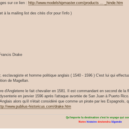
ges sur ce lien :
http://www.modelshipmaster.com/products ... _hinde.htm
 à la mailing list des cités d'or pour l'info )
Francis Drake
r, esclavagiste et homme politique anglais ( 1540 - 1596 ) C'est lui qui effect
ition de Magellan.
ère d'Angleterre le fait chevalier en 1581. Il est commandant en second de la f
 dysenterie en janvier 1596 après l'attaque avortée de San Juan à Puerto Rico.
nglais alors qu'il n'était considéré que comme un pirate par les Espagnols, 
ttp://www.publius-historicus.com/drake.htm
Qu'importe la destination c'est le voyage qui c
Notre
histoire
deviendra
légende