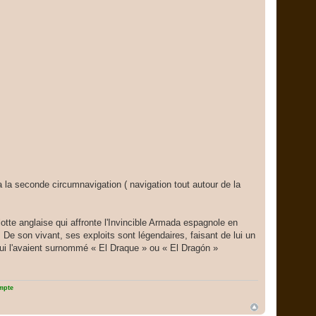
ua la seconde circumnavigation ( navigation tout autour de la
lotte anglaise qui affronte l'Invincible Armada espagnole en
 De son vivant, ses exploits sont légendaires, faisant de lui un
qui l'avaient surnommé « El Draque » ou « El Dragón »
ompte