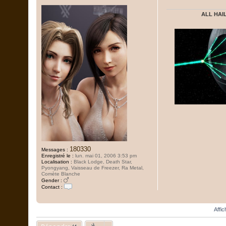
e
ALL HAIL
180330
Messages :
Enregistré le :
lun. mai 01, 2006 3:53 pm
Localisation :
Black Lodge, Death Star,
Pyongyang, Vaisseau de Freezer, Ra Metal,
Comète Blanche
Gender :
Contact :
C
o
n
Affi
t
a
c