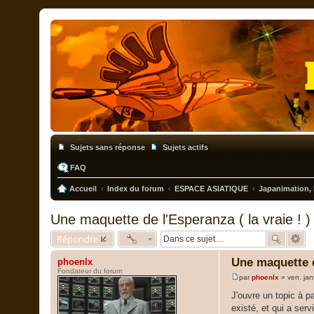
Sujets sans réponse
Sujets actifs
FAQ
Accueil
Index du forum
ESPACE ASIATIQUE
Japanimation, 
Une maquette de l'Esperanza ( la vraie ! )
Répondre
Une maquette de
phoenlx
Fondateur du forum
par
phoenlx
»
ven. ja
M
e
J'ouvre un topic à pa
s
existé, et qui a ser
s