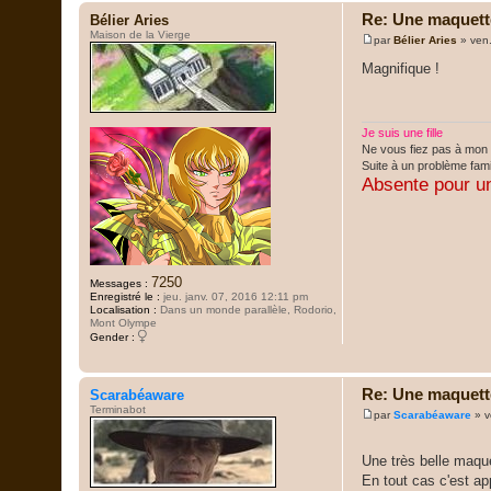
r
p
Re: Une maquette 
Bélier Aries
h
Maison de la Vierge
par
Bélier Aries
»
ven
o
M
e
e
Magnifique !
n
s
l
s
x
a
g
e
Je suis une fille
Ne vous fiez pas à mon 
Suite à un problème fami
Absente pour u
7250
Messages :
Enregistré le :
jeu. janv. 07, 2016 12:11 pm
Localisation :
Dans un monde parallèle, Rodorio,
Mont Olympe
Gender :
Re: Une maquette 
Scarabéaware
Terminabot
par
Scarabéaware
»
v
M
e
s
Une très belle maqu
s
a
En tout cas c'est ap
g