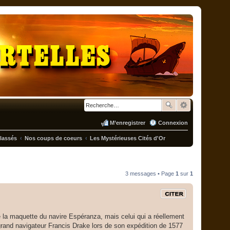
M’enregistrer
Connexion
classés
Nos coups de coeurs
Les Mystérieuses Cités d'Or
3 messages • Page
1
sur
1
Citation
t de la maquette du navire Espéranza, mais celui qui a réellement
 grand navigateur Francis Drake lors de son expédition de 1577