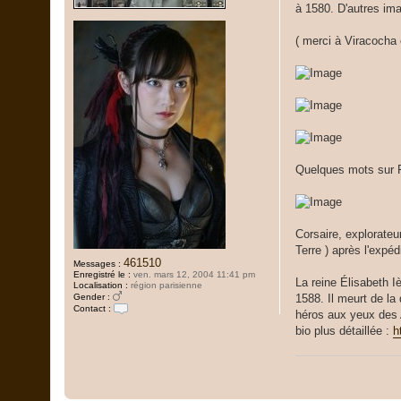
a
à 1580. D'autres ima
g
e
( merci à Viracocha et
Quelques mots sur 
Corsaire, explorateu
Terre ) après l'expéd
461510
Messages :
Enregistré le :
ven. mars 12, 2004 11:41 pm
La reine Élisabeth I
Localisation :
région parisienne
Gender :
1588. Il meurt de la
Contact :
héros aux yeux des A
C
o
bio plus détaillée :
h
n
t
a
c
t
e