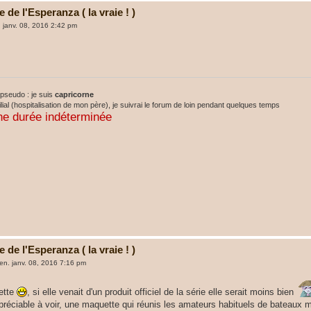
de l'Esperanza ( la vraie ! )
. janv. 08, 2016 2:42 pm
pseudo : je suis
capricorne
lial (hospitalisation de mon père), je suivrai le forum de loin pendant quelques temps
ne durée indéterminée
de l'Esperanza ( la vraie ! )
en. janv. 08, 2016 7:16 pm
ette
, si elle venait d'un produit officiel de la série elle serait moins bien
préciable à voir, une maquette qui réunis les amateurs habituels de bateaux m