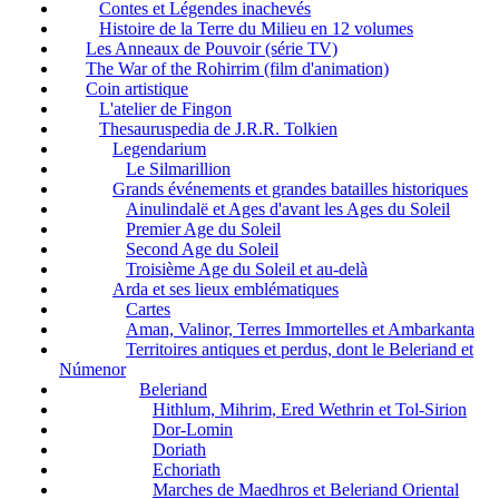
Contes et Légendes inachevés
Histoire de la Terre du Milieu en 12 volumes
Les Anneaux de Pouvoir (série TV)
The War of the Rohirrim (film d'animation)
Coin artistique
L'atelier de Fingon
Thesauruspedia de J.R.R. Tolkien
Legendarium
Le Silmarillion
Grands événements et grandes batailles historiques
Ainulindalë et Ages d'avant les Ages du Soleil
Premier Age du Soleil
Second Age du Soleil
Troisième Age du Soleil et au-delà
Arda et ses lieux emblématiques
Cartes
Aman, Valinor, Terres Immortelles et Ambarkanta
Territoires antiques et perdus, dont le Beleriand et
Númenor
Beleriand
Hithlum, Mihrim, Ered Wethrin et Tol-Sirion
Dor-Lomin
Doriath
Echoriath
Marches de Maedhros et Beleriand Oriental