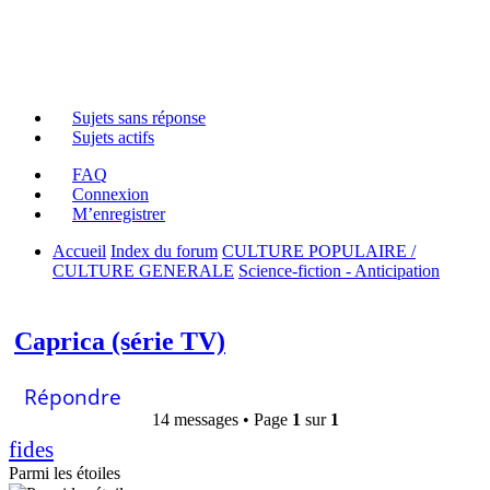
Cita
Cita
Cita
Cita
Cita
Cita
Cita
Cita
Cita
Cita
Cita
Cita
Cita
Cita
Sujets sans réponse
Sujets actifs
FAQ
Connexion
M’enregistrer
Accueil
Index du forum
CULTURE POPULAIRE /
CULTURE GENERALE
Science-fiction - Anticipation
Rechercher
Caprica (série TV)
Répondre
14 messages • Page
1
sur
1
fides
Parmi les étoiles