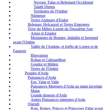
Nevrast, Falas et Beleriand Occidental
Talath Dirnen
Territoires de l'Ombre
Númenor
Terres Antiques d'Endor
Belegaer, Helcaraxë et Terres Emergees
Terre du Milieu à partir du Deuxième Age
Arnor et Eriador
Montagnes de Brumes, Imladris et Isengard
avant l'Ombre
Vallée de l'Anduin, et forêts de Lorien et de
Fangorn
Rhovanion
Rohan et Calenardhon
Gondor et Ithilien
Terres de l'Ombre
Peuples d'Arda
Puissances d'Arda
Eru, Valar et Valie
Puissances Majeures d'Arda au statut incertain
Maiar
Grands dragons d'Arda
Autres Puissances mineures d'Arda
Quendi
Rois, Reines, Princes et Princesses Eldar avant