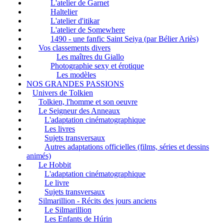
L'atelier de Garnet
Haltelier
L'atelier d'itikar
L'atelier de Somewhere
1490 - une fanfic Saint Seiya (par Bélier Ariès)
Vos classements divers
Les maîtres du Giallo
Photographie sexy et érotique
Les modèles
NOS GRANDES PASSIONS
Univers de Tolkien
Tolkien, l'homme et son oeuvre
Le Seigneur des Anneaux
L'adaptation cinématographique
Les livres
Sujets transversaux
Autres adaptations officielles (films, séries et dessins
animés)
Le Hobbit
L'adaptation cinématographique
Le livre
Sujets transversaux
Silmarillion - Récits des jours anciens
Le Silmarillion
Les Enfants de Húrin