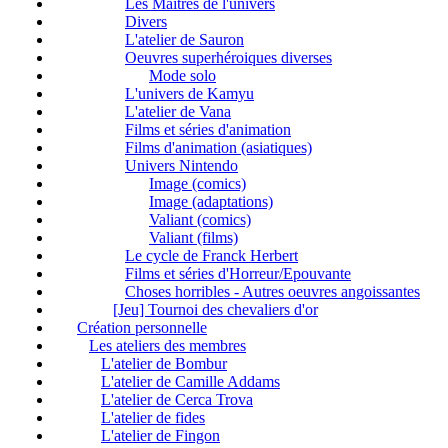
Les Maîtres de l'univers
Divers
L'atelier de Sauron
Oeuvres superhéroiques diverses
Mode solo
L'univers de Kamyu
L'atelier de Vana
Films et séries d'animation
Films d'animation (asiatiques)
Univers Nintendo
Image (comics)
Image (adaptations)
Valiant (comics)
Valiant (films)
Le cycle de Franck Herbert
Films et séries d'Horreur/Epouvante
Choses horribles - Autres oeuvres angoissantes
[Jeu] Tournoi des chevaliers d'or
Création personnelle
Les ateliers des membres
L'atelier de Bombur
L'atelier de Camille Addams
L'atelier de Cerca Trova
L'atelier de fides
L'atelier de Fingon