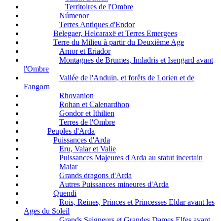
Territoires de l'Ombre
Númenor
Terres Antiques d'Endor
Belegaer, Helcaraxë et Terres Emergees
Terre du Milieu à partir du Deuxième Age
Arnor et Eriador
Montagnes de Brumes, Imladris et Isengard avant
l'Ombre
Vallée de l'Anduin, et forêts de Lorien et de
Fangorn
Rhovanion
Rohan et Calenardhon
Gondor et Ithilien
Terres de l'Ombre
Peuples d'Arda
Puissances d'Arda
Eru, Valar et Valie
Puissances Majeures d'Arda au statut incertain
Maiar
Grands dragons d'Arda
Autres Puissances mineures d'Arda
Quendi
Rois, Reines, Princes et Princesses Eldar avant les
Ages du Soleil
Grands Seigneurs et Grandes Dames Elfes avant