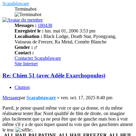
Scarabéaware
Terminabot
Messages :
180438
Enregistré le :
lun. mai 01, 2006 3:53 pm
Localisation :
Black Lodge, Death Star, Pyongyang,
Vaisseau de Freezer, Ra Metal, Comète Blanche
Gender :
Contact :
Contacter Scarabéaware
Site Internet
Re: Chien 51 (avec Adèle Exarchopoulos)
Citation
Message
par
Scarabéaware
»
ven. oct. 17, 2025 8:40 pm
Pareil, je pense quand même voir ce que ça donne, et du même
réalisateur tester Bac Nord qualifié de film de droite, on imagine
plus facilement que ça ne peut être que de gauche mais bon à voir
même s'il y a de quoi tiquer quand tu vois que des gauchistes aiment
le truc
.
ALL HAIL PALPATINE, ALL HAIL FREEZER, ALL HEIL