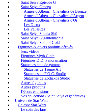
Saint Seiya Episode G
Saint Seiya Omega
Armée d'Athéna - Chevaliers de Bronze
Armée d'Athéna - Chevaliers d'Argent
Armée d'Athéna - Chevaliers d'Or
Les Dieux
Les Pallasites
Saint Seiya Saintia Shô
Saint Seiya Gigantomachia
Saint Seiya Soul of Gold
Figurines & divers produits dérivés
Jeux vidéos
Figurines Myth Cloth
Figurines D.D. Panoramation
Statuettes haut de gamme
Statuettes de Tsume Art
Statuettes de F.O.C. Studio
Statuettes de Zodiakos Studio
Autres figurines
Autres produits
Décors et customs
Vos collections (Saint Seiya et générales)
Univers de Star Wars
Galaxie Star Wars
Le coin des fans