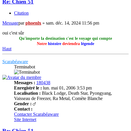
Re: Chien 51
Citation
Message
par
phoenlx
»
sam. déc. 14, 2024 11:56 pm
oui c'est sûr
Qu'importe la destination c'est le voyage qui compte
Notre
histoire
deviendra
légende
Haut
Scarabéaware
Terminabot
Messages :
180438
Enregistré le :
lun. mai 01, 2006 3:53 pm
Localisation :
Black Lodge, Death Star, Pyongyang,
Vaisseau de Freezer, Ra Metal, Comète Blanche
Gender :
Contact :
Contacter Scarabéaware
Site Internet
Re: Chien 51