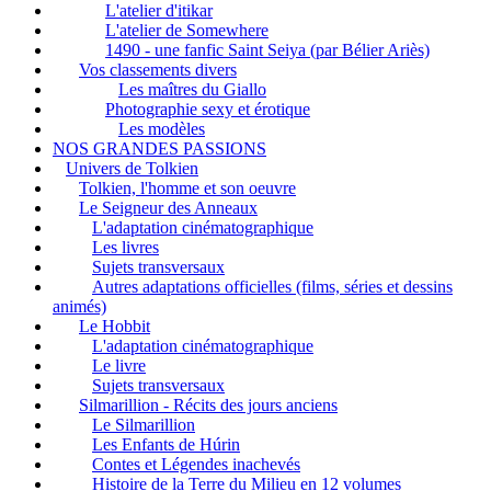
L'atelier d'itikar
L'atelier de Somewhere
1490 - une fanfic Saint Seiya (par Bélier Ariès)
Vos classements divers
Les maîtres du Giallo
Photographie sexy et érotique
Les modèles
NOS GRANDES PASSIONS
Univers de Tolkien
Tolkien, l'homme et son oeuvre
Le Seigneur des Anneaux
L'adaptation cinématographique
Les livres
Sujets transversaux
Autres adaptations officielles (films, séries et dessins
animés)
Le Hobbit
L'adaptation cinématographique
Le livre
Sujets transversaux
Silmarillion - Récits des jours anciens
Le Silmarillion
Les Enfants de Húrin
Contes et Légendes inachevés
Histoire de la Terre du Milieu en 12 volumes