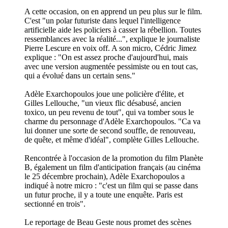
A cette occasion, on en apprend un peu plus sur le film.
C'est "un polar futuriste dans lequel l'intelligence
artificielle aide les policiers à casser la rébellion. Toutes
ressemblances avec la réalité...", explique le journaliste
Pierre Lescure en voix off. A son micro, Cédric Jimez
explique : "On est assez proche d'aujourd'hui, mais
avec une version augmentée pessimiste ou en tout cas,
qui a évolué dans un certain sens."
Adèle Exarchopoulos joue une policière d'élite, et
Gilles Lellouche, "un vieux flic désabusé, ancien
toxico, un peu revenu de tout", qui va tomber sous le
charme du personnage d'Adèle Exarchopoulos. "Ca va
lui donner une sorte de second souffle, de renouveau,
de quête, et même d'idéal", complète Gilles Lellouche.
Rencontrée à l'occasion de la promotion du film Planète
B, également un film d'anticipation français (au cinéma
le 25 décembre prochain), Adèle Exarchopoulos a
indiqué à notre micro : "c'est un film qui se passe dans
un futur proche, il y a toute une enquête. Paris est
sectionné en trois".
Le reportage de Beau Geste nous promet des scènes