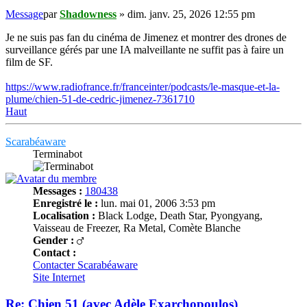
Message
par
Shadowness
»
dim. janv. 25, 2026 12:55 pm
Je ne suis pas fan du cinéma de Jimenez et montrer des drones de
surveillance gérés par une IA malveillante ne suffit pas à faire un
film de SF.
https://www.radiofrance.fr/franceinter/podcasts/le-masque-et-la-
plume/chien-51-de-cedric-jimenez-7361710
Haut
Scarabéaware
Terminabot
Messages :
180438
Enregistré le :
lun. mai 01, 2006 3:53 pm
Localisation :
Black Lodge, Death Star, Pyongyang,
Vaisseau de Freezer, Ra Metal, Comète Blanche
Gender :
Contact :
Contacter Scarabéaware
Site Internet
Re: Chien 51 (avec Adèle Exarchopoulos)