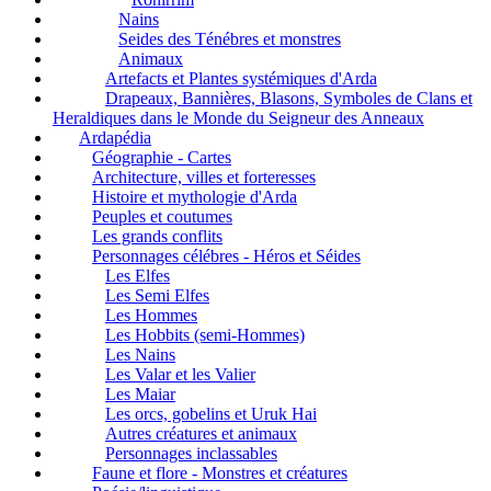
Nains
Seides des Ténébres et monstres
Animaux
Artefacts et Plantes systémiques d'Arda
Drapeaux, Bannières, Blasons, Symboles de Clans et
Heraldiques dans le Monde du Seigneur des Anneaux
Ardapédia
Géographie - Cartes
Architecture, villes et forteresses
Histoire et mythologie d'Arda
Peuples et coutumes
Les grands conflits
Personnages célébres - Héros et Séides
Les Elfes
Les Semi Elfes
Les Hommes
Les Hobbits (semi-Hommes)
Les Nains
Les Valar et les Valier
Les Maiar
Les orcs, gobelins et Uruk Hai
Autres créatures et animaux
Personnages inclassables
Faune et flore - Monstres et créatures