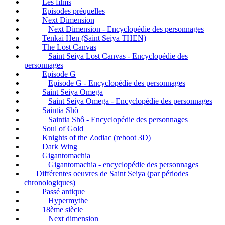
Les films
Episodes préquelles
Next Dimension
Next Dimension - Encyclopédie des personnages
Tenkai Hen (Saint Seiya THEN)
The Lost Canvas
Saint Seiya Lost Canvas - Encyclopédie des
personnages
Episode G
Episode G - Encyclopédie des personnages
Saint Seiya Omega
Saint Seiya Omega - Encyclopédie des personnages
Saintia Shô
Saintia Shô - Encyclopédie des personnages
Soul of Gold
Knights of the Zodiac (reboot 3D)
Dark Wing
Gigantomachia
Gigantomachia - encyclopédie des personnages
Différentes oeuvres de Saint Seiya (par périodes
chronologiques)
Passé antique
Hypermythe
18ème siècle
Next dimension