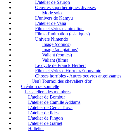
L'atelier de Sauron
Oeuvres superhéroiques diverses
Mode solo
L'univers de Kamyu
L'atelier de Vana
Films et séries d'animation
Films d'animation (asiatiques)
Univers Nintendo
Image (comics)
Image (adaptations)
Valiant (comics)
Valiant (films)
Le cycle de Franck Herbert
Films et séries d'Horreur/Epouvante
Choses horribles - Autres oeuvres angoissantes
[Jeu] Tournoi des chevaliers d'or
Création personnelle
Les ateliers des membres
L'atelier de Bombur
L'atelier de Camille Addams
L'atelier de Cerca Trova
L'atelier de fides
L'atelier de Fingon
L'atelier de Garnet
Haltelier