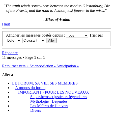
"The truth winds somewhere between the road to Glastonbury, Isle
of the Priests, and the road to Avalon, lost forever in the mists."
-
Mists of Avalon
Haut
Afficher les messages postés depuis :
Trier par
Répondre
11 messages • Page
1
sur
1
Retourner vers « Science-fiction - Anticipation »
Aller à
LE FORUM, SA VIE, SES MEMBRES
A propos du forum
IMPORTANT - POUR LES NOUVEAUX
Super-héros et justiciers légendaires
Mythologie - Légendes
Les Maîtres de l'univers
Divers