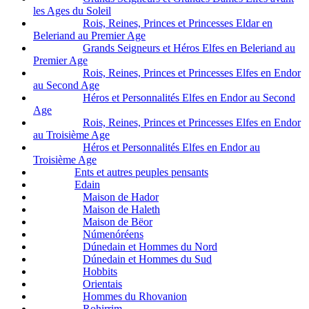
les Ages du Soleil
Rois, Reines, Princes et Princesses Eldar en
Beleriand au Premier Age
Grands Seigneurs et Héros Elfes en Beleriand au
Premier Age
Rois, Reines, Princes et Princesses Elfes en Endor
au Second Age
Héros et Personnalités Elfes en Endor au Second
Age
Rois, Reines, Princes et Princesses Elfes en Endor
au Troisième Age
Héros et Personnalités Elfes en Endor au
Troisième Age
Ents et autres peuples pensants
Edain
Maison de Hador
Maison de Haleth
Maison de Bëor
Númenóréens
Dúnedain et Hommes du Nord
Dúnedain et Hommes du Sud
Hobbits
Orientais
Hommes du Rhovanion
Rohirrim