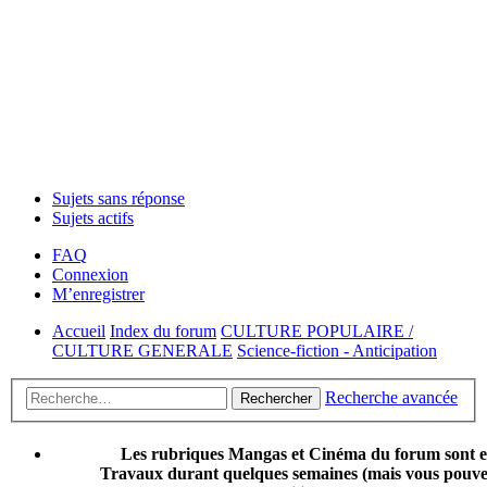
Sujets sans réponse
Sujets actifs
FAQ
Connexion
M’enregistrer
Accueil
Index du forum
CULTURE POPULAIRE /
CULTURE GENERALE
Science-fiction - Anticipation
Recherche avancée
Rechercher
Les rubriques Mangas et Cinéma du forum sont 
Travaux durant quelques semaines (mais vous pouvez