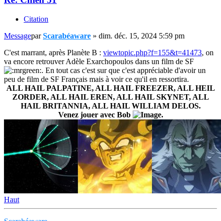
Citation
Message
par
Scarabéaware
»
dim. déc. 15, 2024 5:59 pm
C'est marrant, après Planète B :
viewtopic.php?f=155&t=41473
, on
va encore retrouver Adèle Exarchopoulos dans un film de SF
. En tout cas c'est sur que c'est appréciable d'avoir un
peu de film de SF Français mais à voir ce qu'il en ressortira.
ALL HAIL PALPATINE, ALL HAIL FREEZER, ALL HEIL
ZORDER, ALL HAIL EREN, ALL HAIL SKYNET, ALL
HAIL BRITANNIA, ALL HAIL WILLIAM DELOS.
Venez jouer avec Bob
.
Haut