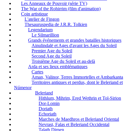
Les Anneaux de Pouvoir (série TV)
The War of the Rohirrim (film d'animation)
Coin artistique
L'atelier de Fingon
Thesauruspedia de J.R.R. Tolkien
Legendarium
Le Silmarillion
Grands événements et grandes batailles historiques
Ainulindalë et Ages d'avant les Ages du Soleil
Premier Age du Soleil
Second Age du Soleil
Troisième Age du Soleil et au-delà
Arda et ses lieux emblématiques
Cartes
Aman, Valinor, Terres Immortelles et Ambarkanta
Territoires antiques et perdus, dont le Beleriand et
Númenor
Beleriand
Hithlum, Mihrim, Ered Wethrin et Tol-Sirion
Dor-Lomin
Doriath
Echoriath
Marches de Maedhros et Beleriand Oriental
Nevrast, Falas et Beleriand Occidental
Talath Dirnen