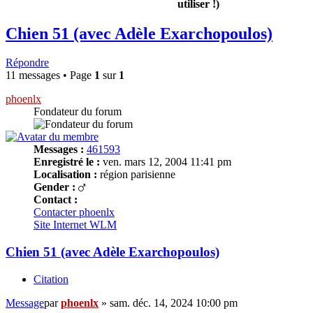
utiliser !)
Chien 51 (avec Adèle Exarchopoulos)
Répondre
11 messages • Page
1
sur
1
phoenlx
Fondateur du forum
Messages :
461593
Enregistré le :
ven. mars 12, 2004 11:41 pm
Localisation :
région parisienne
Gender :
Contact :
Contacter phoenlx
Site Internet
WLM
Chien 51 (avec Adèle Exarchopoulos)
Citation
Message
par
phoenlx
»
sam. déc. 14, 2024 10:00 pm