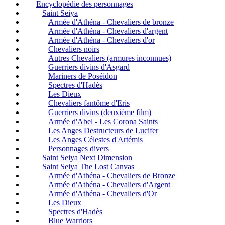
Encyclopédie des personnages
Saint Seiya
Armée d'Athéna - Chevaliers de bronze
Armée d'Athéna - Chevaliers d'argent
Armée d'Athéna - Chevaliers d'or
Chevaliers noirs
Autres Chevaliers (armures inconnues)
Guerriers divins d'Asgard
Mariners de Poséidon
Spectres d'Hadès
Les Dieux
Chevaliers fantôme d'Eris
Guerriers divins (deuxième film)
Armée d'Abel - Les Corona Saints
Les Anges Destructeurs de Lucifer
Les Anges Célestes d'Artémis
Personnages divers
Saint Seiya Next Dimension
Saint Seiya The Lost Canvas
Armée d'Athéna - Chevaliers de Bronze
Armée d'Athéna - Chevaliers d'Argent
Armée d'Athéna - Chevaliers d'Or
Les Dieux
Spectres d'Hadès
Blue Warriors