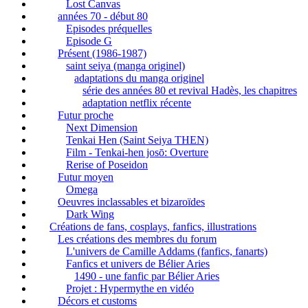
Lost Canvas
années 70 - début 80
Episodes préquelles
Episode G
Présent (1986-1987)
saint seiya (manga originel)
adaptations du manga originel
série des années 80 et revival Hadès, les chapitres
adaptation netflix récente
Futur proche
Next Dimension
Tenkai Hen (Saint Seiya THEN)
Film - Tenkai-hen josō: Overture
Rerise of Poseidon
Futur moyen
Omega
Oeuvres inclassables et bizaroïdes
Dark Wing
Créations de fans, cosplays, fanfics, illustrations
Les créations des membres du forum
L'univers de Camille Addams (fanfics, fanarts)
Fanfics et univers de Bélier Aries
1490 - une fanfic par Bélier Aries
Projet : Hypermythe en vidéo
Décors et customs