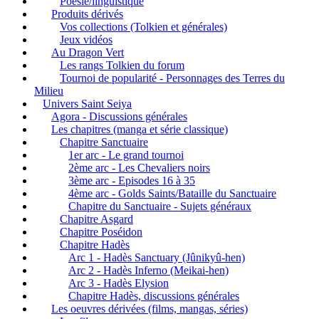
Poésie/linguistique
Produits dérivés
Vos collections (Tolkien et générales)
Jeux vidéos
Au Dragon Vert
Les rangs Tolkien du forum
Tournoi de popularité - Personnages des Terres du
Milieu
Univers Saint Seiya
Agora - Discussions générales
Les chapitres (manga et série classique)
Chapitre Sanctuaire
1er arc - Le grand tournoi
2ème arc - Les Chevaliers noirs
3ème arc - Episodes 16 à 35
4ème arc - Golds Saints/Bataille du Sanctuaire
Chapitre du Sanctuaire - Sujets généraux
Chapitre Asgard
Chapitre Poséidon
Chapitre Hadès
Arc 1 - Hadès Sanctuary (Jûnikyû-hen)
Arc 2 - Hadès Inferno (Meikai-hen)
Arc 3 - Hadès Elysion
Chapitre Hadès, discussions générales
Les oeuvres dérivées (films, mangas, séries)