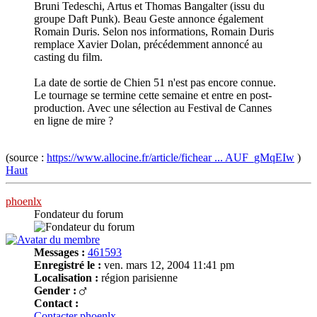
Bruni Tedeschi, Artus et Thomas Bangalter (issu du
groupe Daft Punk). Beau Geste annonce également
Romain Duris. Selon nos informations, Romain Duris
remplace Xavier Dolan, précédemment annoncé au
casting du film.
La date de sortie de Chien 51 n'est pas encore connue.
Le tournage se termine cette semaine et entre en post-
production. Avec une sélection au Festival de Cannes
en ligne de mire ?
(source :
https://www.allocine.fr/article/fichear ... AUF_gMqEIw
)
Haut
phoenlx
Fondateur du forum
Messages :
461593
Enregistré le :
ven. mars 12, 2004 11:41 pm
Localisation :
région parisienne
Gender :
Contact :
Contacter phoenlx