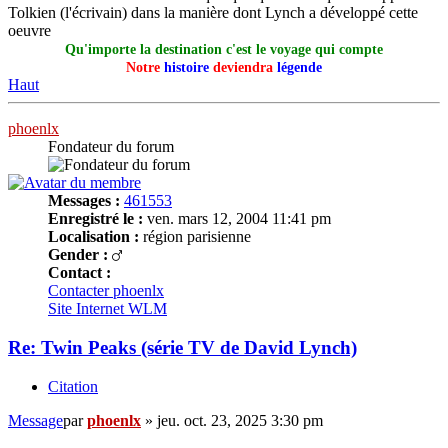
Tolkien (l'écrivain) dans la manière dont Lynch a développé cette
oeuvre
Qu'importe la destination c'est le voyage qui compte
Notre
histoire
deviendra
légende
Haut
phoenlx
Fondateur du forum
Messages :
461553
Enregistré le :
ven. mars 12, 2004 11:41 pm
Localisation :
région parisienne
Gender :
Contact :
Contacter phoenlx
Site Internet
WLM
Re: Twin Peaks (série TV de David Lynch)
Citation
Message
par
phoenlx
»
jeu. oct. 23, 2025 3:30 pm