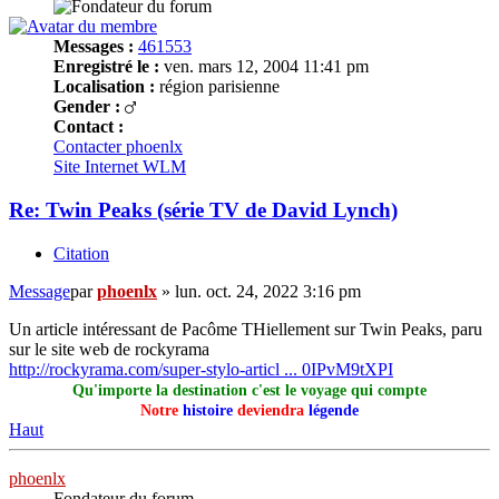
Messages :
461553
Enregistré le :
ven. mars 12, 2004 11:41 pm
Localisation :
région parisienne
Gender :
Contact :
Contacter phoenlx
Site Internet
WLM
Re: Twin Peaks (série TV de David Lynch)
Citation
Message
par
phoenlx
»
lun. oct. 24, 2022 3:16 pm
Un article intéressant de Pacôme THiellement sur Twin Peaks, paru
sur le site web de rockyrama
http://rockyrama.com/super-stylo-articl ... 0IPvM9tXPI
Qu'importe la destination c'est le voyage qui compte
Notre
histoire
deviendra
légende
Haut
phoenlx
Fondateur du forum