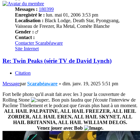
Messages :
180399
Enregistré le :
lun. mai 01, 2006 3:53 pm
Localisation :
Black Lodge, Death Star, Pyongyang,
Vaisseau de Freezer, Ra Metal, Comète Blanche
Gender :
Contact :
Contacter Scarabéaware
Site Internet
Re: Twin Peaks (série TV de David Lynch)
Citation
Message
par
Scarabéaware
»
dim. janv. 19, 2025 5:51 pm
Fort belle photo qu'il avait fait avec les 3 pour la couverture de
Rolling Stone
. Bon puis faudra que j'écoute l'interview de
Pacôme Thiellement et le podcast que t'avais plus haut à un moment.
ALL HAIL PALPATINE, ALL HAIL FREEZER, ALL HEIL
ZORDER, ALL HAIL EREN, ALL HAIL SKYNET, ALL
HAIL BRITANNIA, ALL HAIL WILLIAM DELOS.
Venez jouer avec Bob
.