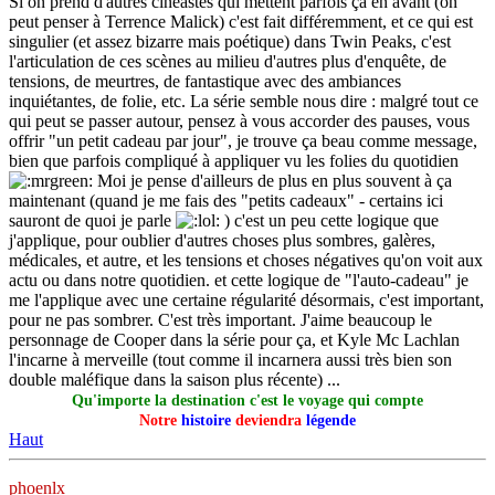
Si on prend d'autres cinéastes qui mettent parfois ça en avant (on
peut penser à Terrence Malick) c'est fait différemment, et ce qui est
singulier (et assez bizarre mais poétique) dans Twin Peaks, c'est
l'articulation de ces scènes au milieu d'autres plus d'enquête, de
tensions, de meurtres, de fantastique avec des ambiances
inquiétantes, de folie, etc. La série semble nous dire : malgré tout ce
qui peut se passer autour, pensez à vous accorder des pauses, vous
offrir "un petit cadeau par jour", je trouve ça beau comme message,
bien que parfois compliqué à appliquer vu les folies du quotidien
Moi je pense d'ailleurs de plus en plus souvent à ça
maintenant (quand je me fais des "petits cadeaux" - certains ici
sauront de quoi je parle
) c'est un peu cette logique que
j'applique, pour oublier d'autres choses plus sombres, galères,
médicales, et autre, et les tensions et choses négatives qu'on voit aux
actu ou dans notre quotidien. et cette logique de "l'auto-cadeau" je
me l'applique avec une certaine régularité désormais, c'est important,
pour ne pas sombrer. C'est très important. J'aime beaucoup le
personnage de Cooper dans la série pour ça, et Kyle Mc Lachlan
l'incarne à merveille (tout comme il incarnera aussi très bien son
double maléfique dans la saison plus récente) ...
Qu'importe la destination c'est le voyage qui compte
Notre
histoire
deviendra
légende
Haut
phoenlx