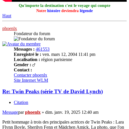
Qu'importe la destination c'est le voyage qui compte
Notre
histoire
deviendra
légende
Haut
phoenlx
Fondateur du forum
Messages :
461553
Enregistré le :
ven. mars 12, 2004 11:41 pm
Localisation :
région parisienne
Gender :
Contact :
Contacter phoenlx
Site Internet
WLM
Re: Twin Peaks (série TV de David Lynch)
Citation
Message
par
phoenlx
»
dim. janv. 19, 2025 12:40 am
Petit hommage à trois des principales actrices de Twin Peaks : Lara
Flynn Boyle, Sherilyn Fenn et Mädchen Amick. La photo, que l'on