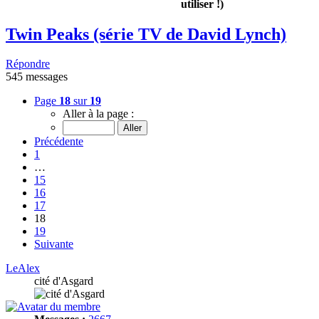
utiliser !)
Twin Peaks (série TV de David Lynch)
Répondre
545 messages
Page
18
sur
19
Aller à la page :
Précédente
1
…
15
16
17
18
19
Suivante
LeAlex
cité d'Asgard