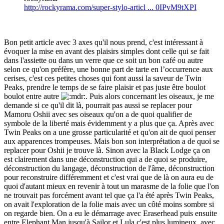
http://rockyrama.com/super-stylo-articl ... 0IPvM9tXPI
Bon petit article avec 3 axes qu'il nous prend, c'est intéressant à
évoquer la mise en avant des plaisirs simples dont celle qui se fait
dans l'assiette ou dans un verre que ce soit un bon café ou autre
selon ce qu'on préfère, une bonne part de tarte en l’occurrence aux
cerises, c'est ces petites choses qui font aussi la saveur de Twin
Peaks, prendre le temps de se faire plaisir et pas juste être boulot
boulot entre autre
. Puis alors concernant les oiseaux, je me
demande si ce qu'il dit là, pourrait pas aussi se replacer pour
Mamoru Oshii avec ses oiseaux qu'on a de quoi qualifier de
symbole de la liberté mais évidemment y a plus que ça. Après avec
Twin Peaks on a une grosse particularité et qu'on ait de quoi penser
aux apparences trompeuses. Mais bon son interprétation a de quoi se
replacer pour Oshii je trouve là. Sinon avec la Black Lodge ça on
est clairement dans une déconstruction qui a de quoi se produire,
déconstruction du langage, déconstruction de l'âme, déconstruction
pour reconstruire différemment et c'est vrai que de là on aura eu de
quoi d'autant mieux en revenir à tout un marasme de la folie que l'on
ne trouvait pas forcément avant tel que ça l'a été après Twin Peaks,
on avait l'exploration de la folie mais avec un côté moins sombre si
on regarde bien. On a eu le démarrage avec Eraserhead puis ensuite
entre Elephant Man jusqu'à Sailor et Lula c'est plus lumineux, avec