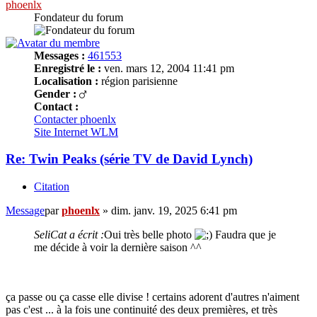
phoenlx
Fondateur du forum
Messages :
461553
Enregistré le :
ven. mars 12, 2004 11:41 pm
Localisation :
région parisienne
Gender :
Contact :
Contacter phoenlx
Site Internet
WLM
Re: Twin Peaks (série TV de David Lynch)
Citation
Message
par
phoenlx
»
dim. janv. 19, 2025 6:41 pm
SeliCat a écrit :
Oui très belle photo
Faudra que je
me décide à voir la dernière saison ^^
ça passe ou ça casse elle divise ! certains adorent d'autres n'aiment
pas c'est ... à la fois une continuité des deux premières, et très