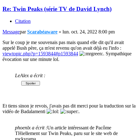
Re: Twin Peaks (série TV de David Lynch)
Citation
Message
par
Scarabéaware
»
lun. oct. 24, 2022 8:00 pm
Sur le coup je me souvenais pas mais quand elle dit qu'il avait
appelé Bush père, ça m'est revenu qu'on avait déjà eu l'info :
viewtopic.php?p=1593844#p1593844
. Sympathique
évocation sur une minute lol.
LeAlex a écrit :
Et tiens sinon je revois, j'avais pas dit merci pour la traduction sur la
vidéo de Badalamenti
.
phoenlx a écrit :
Un article intéressant de Pacôme
THiellement sur Twin Peaks, paru sur le site web de
rockyrama