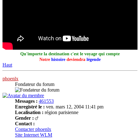
Qu'importe la destination c'est le voyage qui compte
Notre
histoire
deviendra
légende
Haut
phoenlx
Fondateur du forum
Messages :
461553
Enregistré le :
ven. mars 12, 2004 11:41 pm
Localisation :
région parisienne
Gender :
Contact :
Contacter phoenlx
Site Internet
WLM