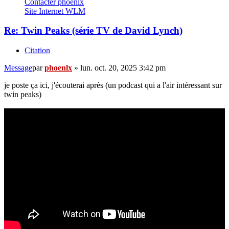
Contacter phoenlx
Site Internet
WLM
Re: Twin Peaks (série TV de David Lynch)
Citation
Message
par
phoenlx
»
lun. oct. 20, 2025 3:42 pm
je poste ça ici, j'écouterai après (un podcast qui a l'air intéressant sur
twin peaks)