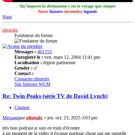
Qu'importe la destination c'est le voyage qui compte
Notre
histoire
deviendra
légende
Haut
phoenlx
Fondateur du forum
Messages :
461553
Enregistré le :
ven. mars 12, 2004 11:41 pm
Localisation :
région parisienne
Gender :
Contact :
Contacter phoenlx
Site Internet
WLM
Re: Twin Peaks (série TV de David Lynch)
Citation
Message
par
phoenlx
»
jeu. oct. 23, 2025 3:03 pm
très bon podcast je suis en train d'écouter
à un moment de la vidéo il évoque quelque chose qui me rappelle