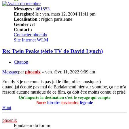
Messages :
461553
Enregistré le :
ven. mars 12, 2004 11:41 pm
Localisation :
région parisienne
Gender :
Contact :
Contacter phoenlx
Site Internet
WLM
Re: Twin Peaks (série TV de David Lynch)
Citation
Message
par
phoenlx
»
ven. févr. 11, 2022 9:09 am
Freddy 3 je ne connais pas (ni le film, ni les musiques)
quand jai écouté pas mal de Badalamenti hier sur youtube, ça ne m'a
ressorti aucune musique de ce film, ça doit être moins connu et prisé
Qu'importe la destination c'est le voyage qui compte
Notre
histoire
deviendra
légende
Haut
phoenlx
Fondateur du forum