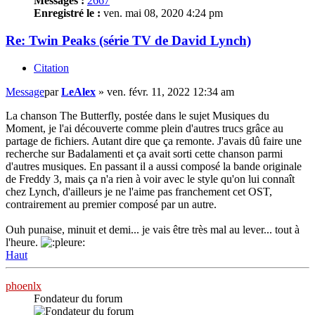
Messages :
2667
Enregistré le :
ven. mai 08, 2020 4:24 pm
Re: Twin Peaks (série TV de David Lynch)
Citation
Message
par
LeAlex
»
ven. févr. 11, 2022 12:34 am
La chanson The Butterfly, postée dans le sujet Musiques du
Moment, je l'ai découverte comme plein d'autres trucs grâce au
partage de fichiers. Autant dire que ça remonte. J'avais dû faire une
recherche sur Badalamenti et ça avait sorti cette chanson parmi
d'autres musiques. En passant il a aussi composé la bande originale
de Freddy 3, mais ça n'a rien à voir avec le style qu'on lui connaît
chez Lynch, d'ailleurs je ne l'aime pas franchement cet OST,
contrairement au premier composé par un autre.
Ouh punaise, minuit et demi... je vais être très mal au lever... tout à
l'heure.
Haut
phoenlx
Fondateur du forum