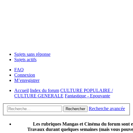
Sujets sans réponse
Sujets actifs
FAQ
Connexion
M’enregistrer
Accueil
Index du forum
CULTURE POPULAIRE /
CULTURE GENERALE
Fantastique - Epouvante
Recherche avancée
Rechercher
Les rubriques Mangas et Cinéma du forum sont 
Travaux durant quelques semaines (mais vous pouvez