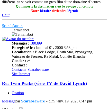
différent. ça se voit comme un gros film d'une douzaine d'heures
Qu'importe la destination c'est le voyage qui compte
Notre
histoire
deviendra
légende
Haut
Scarabéaware
Terminabot
Messages :
180399
Enregistré le :
lun. mai 01, 2006 3:53 pm
Localisation :
Black Lodge, Death Star, Pyongyang,
Vaisseau de Freezer, Ra Metal, Comète Blanche
Gender :
Contact :
Contacter Scarabéaware
Site Internet
Re: Twin Peaks (série TV de David Lynch)
Citation
Message
par
Scarabéaware
»
dim. janv. 19, 2025 6:47 pm