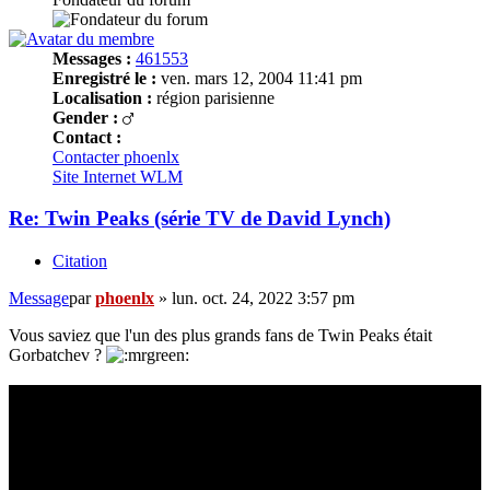
Messages :
461553
Enregistré le :
ven. mars 12, 2004 11:41 pm
Localisation :
région parisienne
Gender :
Contact :
Contacter phoenlx
Site Internet
WLM
Re: Twin Peaks (série TV de David Lynch)
Citation
Message
par
phoenlx
»
lun. oct. 24, 2022 3:57 pm
Vous saviez que l'un des plus grands fans de Twin Peaks était
Gorbatchev ?