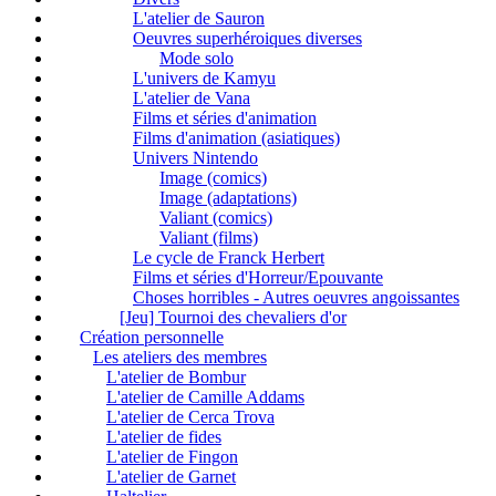
L'atelier de Sauron
Oeuvres superhéroiques diverses
Mode solo
L'univers de Kamyu
L'atelier de Vana
Films et séries d'animation
Films d'animation (asiatiques)
Univers Nintendo
Image (comics)
Image (adaptations)
Valiant (comics)
Valiant (films)
Le cycle de Franck Herbert
Films et séries d'Horreur/Epouvante
Choses horribles - Autres oeuvres angoissantes
[Jeu] Tournoi des chevaliers d'or
Création personnelle
Les ateliers des membres
L'atelier de Bombur
L'atelier de Camille Addams
L'atelier de Cerca Trova
L'atelier de fides
L'atelier de Fingon
L'atelier de Garnet