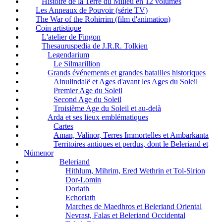
Histoire de la Terre du Milieu en 12 volumes
Les Anneaux de Pouvoir (série TV)
The War of the Rohirrim (film d'animation)
Coin artistique
L'atelier de Fingon
Thesauruspedia de J.R.R. Tolkien
Legendarium
Le Silmarillion
Grands événements et grandes batailles historiques
Ainulindalë et Ages d'avant les Ages du Soleil
Premier Age du Soleil
Second Age du Soleil
Troisième Age du Soleil et au-delà
Arda et ses lieux emblématiques
Cartes
Aman, Valinor, Terres Immortelles et Ambarkanta
Territoires antiques et perdus, dont le Beleriand et
Númenor
Beleriand
Hithlum, Mihrim, Ered Wethrin et Tol-Sirion
Dor-Lomin
Doriath
Echoriath
Marches de Maedhros et Beleriand Oriental
Nevrast, Falas et Beleriand Occidental