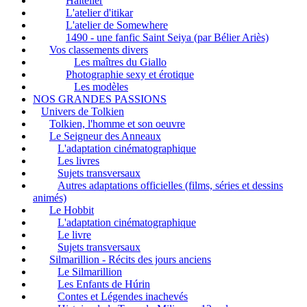
Haltelier
L'atelier d'itikar
L'atelier de Somewhere
1490 - une fanfic Saint Seiya (par Bélier Ariès)
Vos classements divers
Les maîtres du Giallo
Photographie sexy et érotique
Les modèles
NOS GRANDES PASSIONS
Univers de Tolkien
Tolkien, l'homme et son oeuvre
Le Seigneur des Anneaux
L'adaptation cinématographique
Les livres
Sujets transversaux
Autres adaptations officielles (films, séries et dessins
animés)
Le Hobbit
L'adaptation cinématographique
Le livre
Sujets transversaux
Silmarillion - Récits des jours anciens
Le Silmarillion
Les Enfants de Húrin
Contes et Légendes inachevés