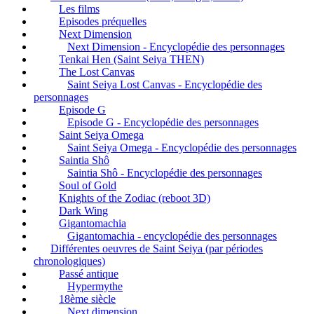
Les films
Episodes préquelles
Next Dimension
Next Dimension - Encyclopédie des personnages
Tenkai Hen (Saint Seiya THEN)
The Lost Canvas
Saint Seiya Lost Canvas - Encyclopédie des
personnages
Episode G
Episode G - Encyclopédie des personnages
Saint Seiya Omega
Saint Seiya Omega - Encyclopédie des personnages
Saintia Shô
Saintia Shô - Encyclopédie des personnages
Soul of Gold
Knights of the Zodiac (reboot 3D)
Dark Wing
Gigantomachia
Gigantomachia - encyclopédie des personnages
Différentes oeuvres de Saint Seiya (par périodes
chronologiques)
Passé antique
Hypermythe
18ème siècle
Next dimension