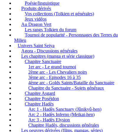
Poésie/linguistique
Produits dérivés
Vos collections (Tolkien et générales)
Jeux vidéos
Au Dragon Vert
Les rangs Tolkien du forum
Tournoi de popularité - Personnages des Terres du
Milieu
Univers Saint Seiya
Agora - Discussions générales
Les chapitres (manga et série classique)
Chapitre Sanctuaire
1er arc - Le grand tournoi
2ème arc - Les Chevaliers noirs
3ème arc - Episodes 16 à 35
4ème arc - Golds Saints/Bataille du Sanctuaire
Chapitre du Sanctuaire - Sujets généraux
Chapitre Asgard
Chapitre Poséidon
Chapitre Hadès
Arc 1 - Hadès Sanctuary (Jûnikyû-hen)
Arc 2 - Hadès Inferno (Meikai-hen)
Arc 3 - Hadès Elysion
Chapitre Hadès, discussions générales
Les oeuvres dérivées (films, mangas, séries)