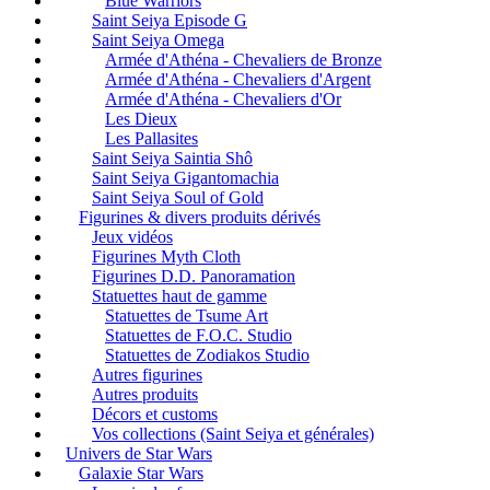
Blue Warriors
Saint Seiya Episode G
Saint Seiya Omega
Armée d'Athéna - Chevaliers de Bronze
Armée d'Athéna - Chevaliers d'Argent
Armée d'Athéna - Chevaliers d'Or
Les Dieux
Les Pallasites
Saint Seiya Saintia Shô
Saint Seiya Gigantomachia
Saint Seiya Soul of Gold
Figurines & divers produits dérivés
Jeux vidéos
Figurines Myth Cloth
Figurines D.D. Panoramation
Statuettes haut de gamme
Statuettes de Tsume Art
Statuettes de F.O.C. Studio
Statuettes de Zodiakos Studio
Autres figurines
Autres produits
Décors et customs
Vos collections (Saint Seiya et générales)
Univers de Star Wars
Galaxie Star Wars