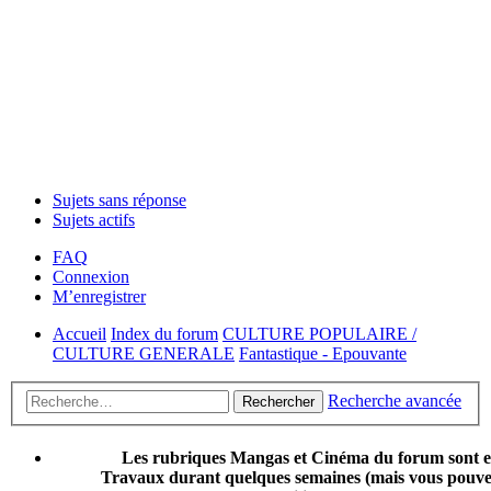
Sujets sans réponse
Sujets actifs
FAQ
Connexion
M’enregistrer
Accueil
Index du forum
CULTURE POPULAIRE /
CULTURE GENERALE
Fantastique - Epouvante
Recherche avancée
Rechercher
Les rubriques Mangas et Cinéma du forum sont 
Travaux durant quelques semaines (mais vous pouvez