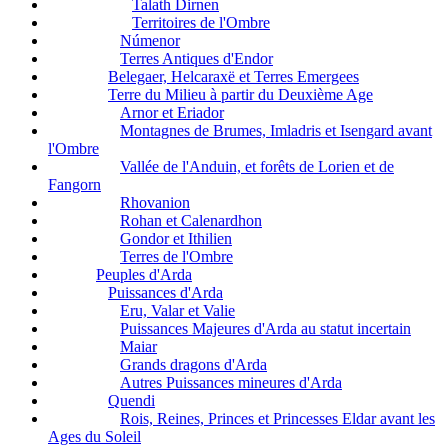
Talath Dirnen
Territoires de l'Ombre
Númenor
Terres Antiques d'Endor
Belegaer, Helcaraxë et Terres Emergees
Terre du Milieu à partir du Deuxième Age
Arnor et Eriador
Montagnes de Brumes, Imladris et Isengard avant
l'Ombre
Vallée de l'Anduin, et forêts de Lorien et de
Fangorn
Rhovanion
Rohan et Calenardhon
Gondor et Ithilien
Terres de l'Ombre
Peuples d'Arda
Puissances d'Arda
Eru, Valar et Valie
Puissances Majeures d'Arda au statut incertain
Maiar
Grands dragons d'Arda
Autres Puissances mineures d'Arda
Quendi
Rois, Reines, Princes et Princesses Eldar avant les
Ages du Soleil