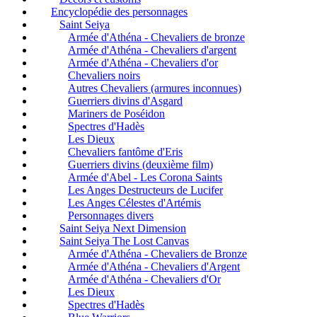
Encyclopédie des personnages
Saint Seiya
Armée d'Athéna - Chevaliers de bronze
Armée d'Athéna - Chevaliers d'argent
Armée d'Athéna - Chevaliers d'or
Chevaliers noirs
Autres Chevaliers (armures inconnues)
Guerriers divins d'Asgard
Mariners de Poséidon
Spectres d'Hadès
Les Dieux
Chevaliers fantôme d'Eris
Guerriers divins (deuxième film)
Armée d'Abel - Les Corona Saints
Les Anges Destructeurs de Lucifer
Les Anges Célestes d'Artémis
Personnages divers
Saint Seiya Next Dimension
Saint Seiya The Lost Canvas
Armée d'Athéna - Chevaliers de Bronze
Armée d'Athéna - Chevaliers d'Argent
Armée d'Athéna - Chevaliers d'Or
Les Dieux
Spectres d'Hadès