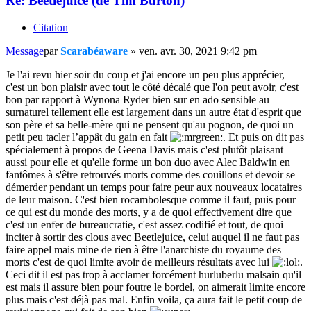
Re: Beetlejuice (de Tim Burton)
Citation
Message
par
Scarabéaware
»
ven. avr. 30, 2021 9:42 pm
Je l'ai revu hier soir du coup et j'ai encore un peu plus apprécier,
c'est un bon plaisir avec tout le côté décalé que l'on peut avoir, c'est
bon par rapport à Wynona Ryder bien sur en ado sensible au
surnaturel tellement elle est largement dans un autre état d'esprit que
son père et sa belle-mère qui ne pensent qu'au pognon, de quoi un
petit peu tacler l’appât du gain en fait
. Et puis on dit pas
spécialement à propos de Geena Davis mais c'est plutôt plaisant
aussi pour elle et qu'elle forme un bon duo avec Alec Baldwin en
fantômes à s'être retrouvés morts comme des couillons et devoir se
démerder pendant un temps pour faire peur aux nouveaux locataires
de leur maison. C'est bien rocambolesque comme il faut, puis pour
ce qui est du monde des morts, y a de quoi effectivement dire que
c'est un enfer de bureaucratie, c'est assez codifié et tout, de quoi
inciter à sortir des clous avec Beetlejuice, celui auquel il ne faut pas
faire appel mais mine de rien à être l'anarchiste du royaume des
morts c'est de quoi limite avoir de meilleurs résultats avec lui
.
Ceci dit il est pas trop à acclamer forcément hurluberlu malsain qu'il
est mais il assure bien pour foutre le bordel, on aimerait limite encore
plus mais c'est déjà pas mal. Enfin voila, ça aura fait le petit coup de