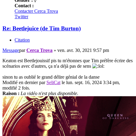
Gender :
Contact :
Contacter Cerca Trova
Twitter
Re: Beetlejuice (de Tim Burton)
Citation
Message
par
Cerca Trova
»
ven. avr. 30, 2021 9:57 pm
Keaton est Beetlejouissif pis tu m'étonnes que Tim préfère écrire des
scénarios avec d'autres, ça n'a déjà pas de sens
sinon tu as oublié le grand délire génial de la danse
Modifié en dernier par
SeliCat
le lun. sept. 16, 2024 3:34 pm,
modifié 2 fois.
Raison :
La vidéo n'est plus disponible.