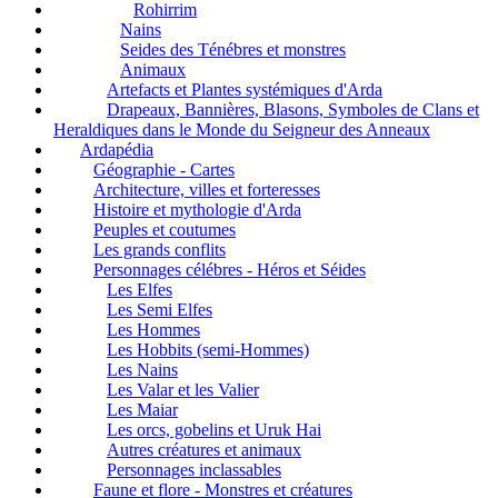
Rohirrim
Nains
Seides des Ténébres et monstres
Animaux
Artefacts et Plantes systémiques d'Arda
Drapeaux, Bannières, Blasons, Symboles de Clans et
Heraldiques dans le Monde du Seigneur des Anneaux
Ardapédia
Géographie - Cartes
Architecture, villes et forteresses
Histoire et mythologie d'Arda
Peuples et coutumes
Les grands conflits
Personnages célébres - Héros et Séides
Les Elfes
Les Semi Elfes
Les Hommes
Les Hobbits (semi-Hommes)
Les Nains
Les Valar et les Valier
Les Maiar
Les orcs, gobelins et Uruk Hai
Autres créatures et animaux
Personnages inclassables
Faune et flore - Monstres et créatures