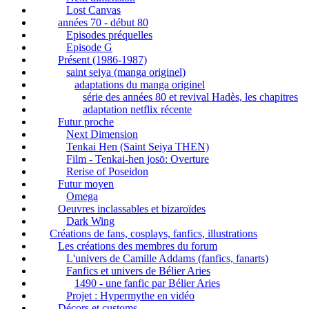
Lost Canvas
années 70 - début 80
Episodes préquelles
Episode G
Présent (1986-1987)
saint seiya (manga originel)
adaptations du manga originel
série des années 80 et revival Hadès, les chapitres
adaptation netflix récente
Futur proche
Next Dimension
Tenkai Hen (Saint Seiya THEN)
Film - Tenkai-hen josō: Overture
Rerise of Poseidon
Futur moyen
Omega
Oeuvres inclassables et bizaroïdes
Dark Wing
Créations de fans, cosplays, fanfics, illustrations
Les créations des membres du forum
L'univers de Camille Addams (fanfics, fanarts)
Fanfics et univers de Bélier Aries
1490 - une fanfic par Bélier Aries
Projet : Hypermythe en vidéo
Décors et customs