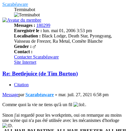
Scarabéaware
Terminabot
Messages :
180299
Enregistré le :
lun. mai 01, 2006 3:53 pm
Localisation :
Black Lodge, Death Star, Pyongyang,
Vaisseau de Freezer, Ra Metal, Comète Blanche
Gender :
Contact :
Contacter Scarabéaware
Site Internet
Re: Beetlejuice (de Tim Burton)
Citation
Message
par
Scarabéaware
»
mar. juil. 27, 2021 6:58 pm
Comme quoi la vie ne tiens qu'à un fil
.
Sinon j'ai regardé pour les workprints, oui on remarque au moins
une scène qui n'a pas été utilisée avec les mécanismes d'horloge
.
ALL HAIL PALPATINE, ALL HAIL FREEZER, ALL HEIL