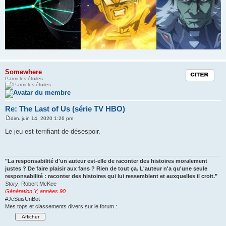
Somewhere
Citation
Parmi les étoiles
Re: The Last of Us (série TV HBO)
dim. juin 14, 2020 1:26 pm
M
e
Le jeu est terrifiant de désespoir.
s
s
a
g
e
"La responsabilité d'un auteur est-elle de raconter des histoires moralement
justes ? De faire plaisir aux fans ? Rien de tout ça. L'auteur n'a qu'une seule
responsabilité : raconter des histoires qui lui ressemblent et auxquelles il croit."
Story
, Robert McKee
Génération Y, années 90
#JeSuisUnBot
Mes tops et classements divers sur le forum :