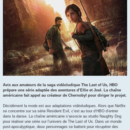
Avis aux amateurs de la saga vidéoludique The Last of Us, HBO
prépare une série adaptée des aventures d’Ellie et Joel. La chaîne
américaine fait appel au créateur de Chernobyl pour diriger le projet.
Décidément la mode est aux adaptations vidéoludiques. Alors que Netflix
se concentre sur sa série Resident Evil, c’est au tour d’HBO d’entrer
dans la danse. La chaîne américaine s’associe au studio Naughty Dog
pour réaliser une série sur l’univers de The Last of Us. Dans un monde
post-apocalyptique, deux personnages se battent pour récupérer des