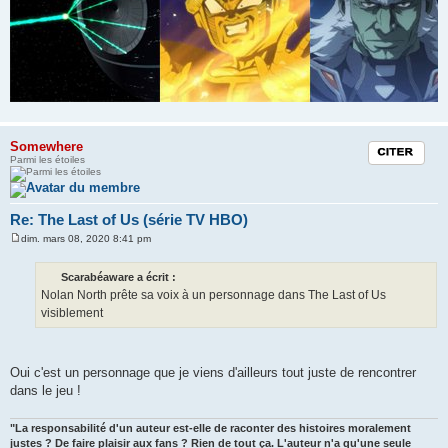
Somewhere
Citation
Parmi les étoiles
Re: The Last of Us (série TV HBO)
dim. mars 08, 2020 8:41 pm
M
e
s
Scarabéaware a écrit :
s
Nolan North prête sa voix à un personnage dans The Last of Us
a
g
visiblement
e
Oui c'est un personnage que je viens d'ailleurs tout juste de rencontrer
dans le jeu !
"La responsabilité d'un auteur est-elle de raconter des histoires moralement
justes ? De faire plaisir aux fans ? Rien de tout ça. L'auteur n'a qu'une seule