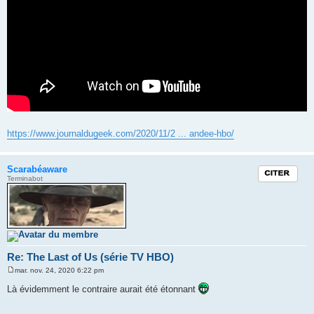
https://www.journaldugeek.com/2020/11/2 ... andee-hbo/
Scarabéaware
Citation
Terminabot
Re: The Last of Us (série TV HBO)
mar. nov. 24, 2020 6:22 pm
M
e
Là évidemment le contraire aurait été étonnant
s
s
a