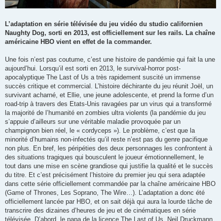
L’adaptation en série télévisée du jeu vidéo du studio californien
Naughty Dog, sorti en 2013, est officiellement sur les rails. La chaîne
américaine HBO vient en effet de la commander.
Une fois n’est pas coutume, c’est une histoire de pandémie qui fait la une
aujourd’hui. Lorsqu’il est sorti en 2013, le survival-horror post-
apocalyptique The Last of Us a très rapidement suscité un immense
succès critique et commercial. L’histoire déchirante du jeu réunit Joël, un
survivant acharné, et Ellie, une jeune adolescente, et prend la forme d’un
road-trip à travers des Etats-Unis ravagées par un virus qui a transformé
la majorité de l’humanité en zombies ultra violents (la pandémie du jeu
s’appuie d’ailleurs sur une véritable maladie provoquée par un
champignon bien réel, le « cordyceps »). Le problème, c’est que la
minorité d’humains non-infectés qu’il reste n’est pas du genre pacifique
non plus. En bref, les péripéties des deux personnages les confrontent à
des situations tragiques qui bousculent le joueur émotionnellement, le
tout dans une mise en scène grandiose qui justifie la qualité et le succès
du titre. Et c’est précisément l’histoire du premier jeu qui sera adaptée
dans cette série officiellement commandée par la chaîne américaine HBO
(Game of Thrones, Les Soprano, The Wire…). L’adaptation a donc été
officiellement lancée par HBO, et on sait déjà qui aura la lourde tâche de
transcrire des dizaines d’heures de jeu et de cinématiques en série
télévisée. D’abord, le papa de la licence The Last of Us, Neil Druckmann,