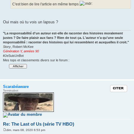
C'est bien de lire l'article en même temps
Oui mais où tu vois un lapsus ?
"La responsabilité d'un auteur est-elle de raconter des histoires moralement
justes ? De faire plaisir aux fans ? Rien de tout ça. L'auteur n'a qu'une seule
responsabilité : raconter des histoires qui lui ressemblent et auxquelles il croit."
Story
, Robert McKee
Génération Y, années 90
#JeSuisUnBot
Mes tops et classements divers sur le forum :
Scarabéaware
Citation
Terminabot
Re: The Last of Us (série TV HBO)
dim. mars 08, 2020 6:53 pm
M