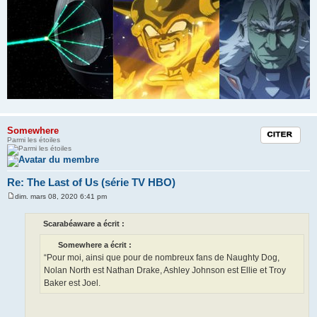
Somewhere
Citation
Parmi les étoiles
Re: The Last of Us (série TV HBO)
dim. mars 08, 2020 6:41 pm
M
e
s
Scarabéaware a écrit :
s
a
Somewhere a écrit :
g
e
“Pour moi, ainsi que pour de nombreux fans de Naughty Dog,
Nolan North est Nathan Drake, Ashley Johnson est Ellie et Troy
Baker est Joel.