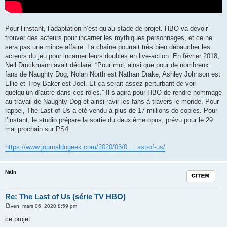
Pour l’instant, l’adaptation n’est qu’au stade de projet. HBO va devoir
trouver des acteurs pour incarner les mythiques personnages, et ce ne
sera pas une mince affaire. La chaîne pourrait très bien débaucher les
acteurs du jeu pour incarner leurs doubles en live-action. En février 2018,
Neil Druckmann avait déclaré. “Pour moi, ainsi que pour de nombreux
fans de Naughty Dog, Nolan North est Nathan Drake, Ashley Johnson est
Ellie et Troy Baker est Joel. Et ça serait assez perturbant de voir
quelqu’un d’autre dans ces rôles.” Il s’agira pour HBO de rendre hommage
au travail de Naughty Dog et ainsi ravir les fans à travers le monde. Pour
rappel, The Last of Us a été vendu à plus de 17 millions de copies. Pour
l’instant, le studio prépare la sortie du deuxième opus, prévu pour le 29
mai prochain sur PS4.
https://www.journaldugeek.com/2020/03/0 ... ast-of-us/
Náin
Citation
Re: The Last of Us (série TV HBO)
ven. mars 06, 2020 8:59 pm
M
e
ce projet
s