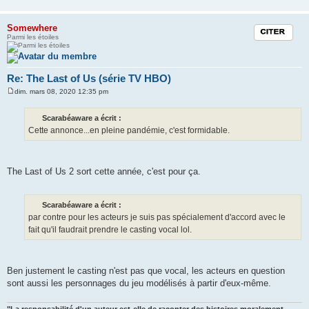
Somewhere
Citation
Parmi les étoiles
Re: The Last of Us (série TV HBO)
dim. mars 08, 2020 12:35 pm
M
e
s
Scarabéaware a écrit :
s
Cette annonce...en pleine pandémie, c'est formidable.
a
g
e
The Last of Us 2 sort cette année, c'est pour ça.
Scarabéaware a écrit :
par contre pour les acteurs je suis pas spécialement d'accord avec le
fait qu'il faudrait prendre le casting vocal lol.
Ben justement le casting n'est pas que vocal, les acteurs en question
sont aussi les personnages du jeu modélisés à partir d'eux-même.