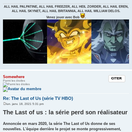
g
e
ALL HAIL PALPATINE, ALL HAIL FREEZER, ALL HEIL ZORDER, ALL HAIL EREN,
ALL HAIL SKYNET, ALL HAIL BRITANNIA, ALL HAIL WILLIAM DELOS.
Venez jouer avec Bob
.
Somewhere
Citation
Parmi les étoiles
Re: The Last of Us (série TV HBO)
lun. janv. 18, 2021 5:31 pm
M
e
The Last of us : la série perd son réalisateur
s
s
a
Annoncée en mars 2020, la série The Last of Us donne de ses
g
e
nouvelles. L'équipe derrière le projet se monte progressivement,