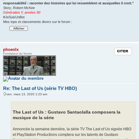
responsabilité : raconter des histoires qui lui ressemblent et auxquelles il croit."
Story
, Robert McKee
Génération Y, années 90
#JeSuisUnBot
Mes tops et classements divers sur le forum :
phoenlx
Citation
Fondateur du forum
Re: The Last of Us (série TV HBO)
ven. mars 13, 2020 1:23 am
M
e
s
s
The Last of Us : Gustavo Santaolalla composera la
a
g
musique de la série
e
Annoncée la semaine dernière, la série TV The Last of Us signée HBO
et PlayStation Productions comptera sur les talents de Gustavo