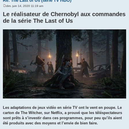
Re: The Last of Us (série TV HBO)
dim. juin 14, 2020 11:19 am
M
e
Le réalisateur de Chernobyl aux commandes
s
s
de la série The Last of Us
a
g
e
Les adaptations de jeux vidéo en série TV ont le vent en poupe. Le
carton de The Witcher, sur Netflix, a prouvé que les téléspectateurs
sont prêts à s’investir dans ces programmes, pour peu qu’ils aient
été produits avec des moyens et l’envie de bien faire.