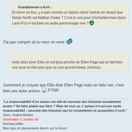
e
s
Scarabéaware a écrit :
s
Et sinon un truc, y a pas comme un lapsus dans l'article en disant que
a
g
Nolan North est Nathan Drake ? C'est le cas pour Uncharted mais dans
e
Last of Us il est bien un autre personnage non ?
J'ai pas compris où tu veux en venir.
mais allez pour Ellie on est plus proche de Ellen Page qui se fait bien
voir pour le rôle plus que sa voix qu'est Ashley Johnson.
Justement je croyais que Ellie était Ellen Page mais en faite non, c'est
bien une autre actrice.
"La responsabilité d'un auteur est-elle de raconter des histoires moralement
justes ? De faire plaisir aux fans ? Rien de tout ça. L'auteur n'a qu'une seule
responsabilité : raconter des histoires qui lui ressemblent et auxquelles il croit."
Story
, Robert McKee
Génération Y, années 90
#JeSuisUnBot
Mes tops et classements divers sur le forum :