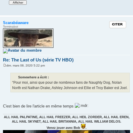
Scarabéaware
Citation
Terminabot
Re: The Last of Us (série TV HBO)
dim. mars 08, 2020 5:22 pm
M
e
s
Somewhere a écrit :
s
“Pour moi, ainsi que pour de nombreux fans de Naughty Dog, Nolan
a
g
North est Nathan Drake, Ashley Johnson est Ellie et Troy Baker est Joel.
e
C'est bien de lire l'article en même temps
ALL HAIL PALPATINE, ALL HAIL FREEZER, ALL HEIL ZORDER, ALL HAIL EREN,
ALL HAIL SKYNET, ALL HAIL BRITANNIA, ALL HAIL WILLIAM DELOS.
Venez jouer avec Bob
.