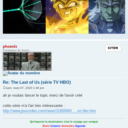
phoenlx
Citation
Fondateur du forum
Re: The Last of Us (série TV HBO)
sam. mars 07, 2020 1:46 pm
M
e
ah je voulais lancer le topic merci de l'avoir créé
s
s
a
cette série m'a l'air très intéressante :
g
http://www.jeuxvideo.com/news/1190594/l ... ez-hbo.htm
e
Qu'importe la destination c'est le voyage qui compte
Notre
histoire
deviendra
légende