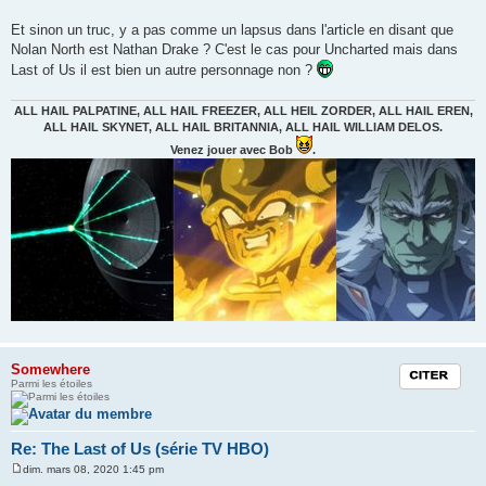
Et sinon un truc, y a pas comme un lapsus dans l'article en disant que
Nolan North est Nathan Drake ? C'est le cas pour Uncharted mais dans
Last of Us il est bien un autre personnage non ?
ALL HAIL PALPATINE, ALL HAIL FREEZER, ALL HEIL ZORDER, ALL HAIL EREN,
ALL HAIL SKYNET, ALL HAIL BRITANNIA, ALL HAIL WILLIAM DELOS.
Venez jouer avec Bob
.
Somewhere
Citation
Parmi les étoiles
Re: The Last of Us (série TV HBO)
dim. mars 08, 2020 1:45 pm
M