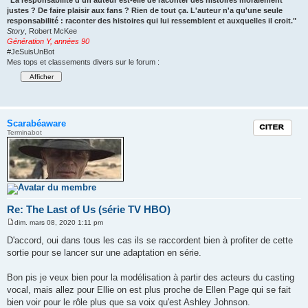
"La responsabilité d'un auteur est-elle de raconter des histoires moralement
justes ? De faire plaisir aux fans ? Rien de tout ça. L'auteur n'a qu'une seule
responsabilité : raconter des histoires qui lui ressemblent et auxquelles il croit."
Story
, Robert McKee
Génération Y, années 90
#JeSuisUnBot
Mes tops et classements divers sur le forum :
Scarabéaware
Citation
Terminabot
Re: The Last of Us (série TV HBO)
dim. mars 08, 2020 1:11 pm
M
e
D'accord, oui dans tous les cas ils se raccordent bien à profiter de cette
s
sortie pour se lancer sur une adaptation en série.
s
a
g
Bon pis je veux bien pour la modélisation à partir des acteurs du casting
e
vocal, mais allez pour Ellie on est plus proche de Ellen Page qui se fait
bien voir pour le rôle plus que sa voix qu'est Ashley Johnson.