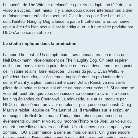
Le succès de The Witcher a relancé les projets d’adaptation télé de jeux
vidéo à succès. Tant mieux, il y a beaucoup d’idées intéressantes à tirer
du foisonnement créatif du secteur ! C’est le cas pour The Last of Us,
dont l’éditeur Naughty Dog a lancé la partie II cette semaine. Ce nouvel
opus a été très bien accueilli par la critique, et la future série produite par
HBO s’annonce plutôt bien.
Le studio impliqué dans la production
La série The Last of Us compte parmi ses scénaristes rien moins que
Neil Druckmann, vice-président de The Naughty Dog. On peut espérer
qu’il saura faire valoir son point de vue en cas de désaccord sur un point
de l’histoire et ainsi faire respecter l’univers du jeu… Evan Wells, le
président du studio, est également impliqué dans la production de la
série. Mais il y a plus intéressant encore. Johan Renck va réaliser le
pilote de la série et fera aussi office de producteur exécutif. Si ce nom ne
vous dit, peut-être que vous connaissez sa dernière œuvre : il a tourné
les cinq épisodes de Chernobyl. La mini-série, elle aussi produite par
HBO, est décidément un vivier de talents, puisque son scénariste Craig
Mazin a rejoint l’équipe de The Last of Us. Il travaillera sur le script, en
compagnie de Neil Druckmann. L’adaptation télé du jeu reprend les
événements du premier volet, qui raconte l’histoire de Joel, un voleur qui
escorte une Ellie au travers des États-Unis touchés par une apocalypse
zombie. HBO a commandé la série au mois de mars. On ignore encore
tout du casting, l’adaptation ayant à peine débuté sa pré-production qui a