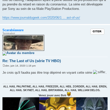
pu prendre du retard en raison du coronavirus. La série est développée
par Sony au sein de sa filiale PlayStation Productions.
https://www.journaldugeek.com/2020/06/1 ... ast-of-us/
Scarabéaware
Citation
Terminabot
Re: The Last of Us (série TV HBO)
dim. juin 14, 2020 1:16 pm
M
e
Je crois qu'il faudra pas être trop déprimé en voyant cette série
.
s
s
a
g
e
ALL HAIL PALPATINE, ALL HAIL FREEZER, ALL HEIL ZORDER, ALL HAIL EREN,
ALL HAIL SKYNET, ALL HAIL BRITANNIA, ALL HAIL WILLIAM DELOS.
Venez jouer avec Bob
.