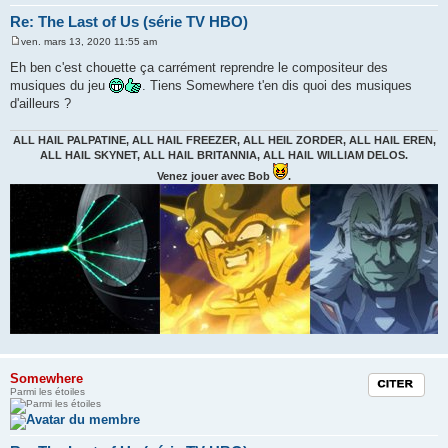
Re: The Last of Us (série TV HBO)
ven. mars 13, 2020 11:55 am
M
e
Eh ben c'est chouette ça carrément reprendre le compositeur des
s
musiques du jeu
. Tiens Somewhere t'en dis quoi des musiques
s
a
d'ailleurs ?
g
e
ALL HAIL PALPATINE, ALL HAIL FREEZER, ALL HEIL ZORDER, ALL HAIL EREN,
ALL HAIL SKYNET, ALL HAIL BRITANNIA, ALL HAIL WILLIAM DELOS.
Venez jouer avec Bob
.
Somewhere
Citation
Parmi les étoiles