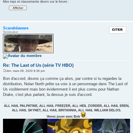
Mes tops et classements divers sur le forum :
Scarabéaware
Citation
Terminabot
Re: The Last of Us (série TV HBO)
dim. mars 08, 2020 8:36 pm
M
e
Bon d'accord, disons ça comme ça alors, par contre si tu regardes la
s
distribution, Nolan North prête sa voix à un personnage dans The Last of
s
a
Us visiblement mais bon évidemment il est plus connu pour Nathan
g
Drake, c'est plus parlant, la dessus je suis d'accord.
e
ALL HAIL PALPATINE, ALL HAIL FREEZER, ALL HEIL ZORDER, ALL HAIL EREN,
ALL HAIL SKYNET, ALL HAIL BRITANNIA, ALL HAIL WILLIAM DELOS.
Venez jouer avec Bob
.