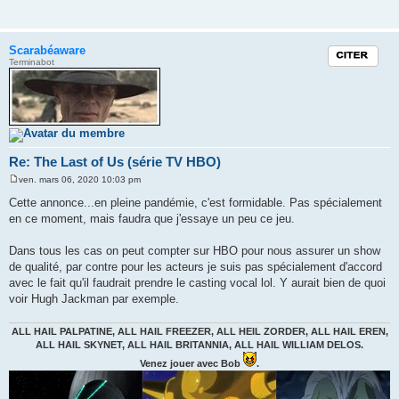
s
a
g
e
Scarabéaware
Citation
Terminabot
Re: The Last of Us (série TV HBO)
ven. mars 06, 2020 10:03 pm
M
e
Cette annonce...en pleine pandémie, c'est formidable. Pas spécialement
s
en ce moment, mais faudra que j'essaye un peu ce jeu.
s
a
g
Dans tous les cas on peut compter sur HBO pour nous assurer un show
e
de qualité, par contre pour les acteurs je suis pas spécialement d'accord
avec le fait qu'il faudrait prendre le casting vocal lol. Y aurait bien de quoi
voir Hugh Jackman par exemple.
ALL HAIL PALPATINE, ALL HAIL FREEZER, ALL HEIL ZORDER, ALL HAIL EREN,
ALL HAIL SKYNET, ALL HAIL BRITANNIA, ALL HAIL WILLIAM DELOS.
Venez jouer avec Bob
.