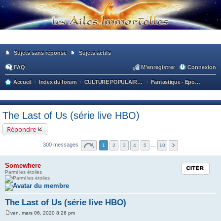
Sujets sans réponse
Sujets actifs
FAQ
M’enregistrer
Connexion
Accueil
Index du forum
CULTURE POPULAIRE / CULTURE GENERALE
Fantastique - Epouvante
ec
he
The Last of Us (série live HBO)
rc
Répondre
he
r
300 messages
1
2
3
4
5
…
10
Somewhere
Citation
Parmi les étoiles
The Last of Us (série live HBO)
ven. mars 06, 2020 8:26 pm
M