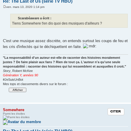
Re: The Last of Us (série TV HBO)
ven. mars 13, 2020 1:14 pm
M
e
s
Scarabéaware a écrit :
s
Tiens Somewhere t'en dis quoi des musiques d'ailleurs ?
a
g
e
C'est une musique assez discrète, on entends surtout les coups de feu et
les cris d'infectés qui te déchiquettent en faite.
"La responsabilité d'un auteur est-elle de raconter des histoires moralement
justes ? De faire plaisir aux fans ? Rien de tout ça. L'auteur n'a qu'une seule
responsabilité : raconter des histoires qui lui ressemblent et auxquelles il croit."
Story
, Robert McKee
Génération Y, années 90
#JeSuisUnBot
Mes tops et classements divers sur le forum :
Somewhere
Citation
Parmi les étoiles