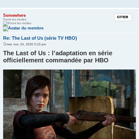
Somewhere
Citation
Parmi les étoiles
Re: The Last of Us (série TV HBO)
mar. nov. 24, 2020 5:23 pm
M
e
The Last of Us : l’adaptation en série
s
s
officiellement commandée par HBO
a
g
e