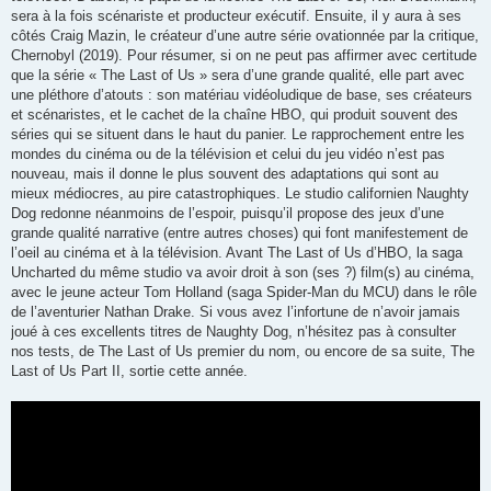
sera à la fois scénariste et producteur exécutif. Ensuite, il y aura à ses
côtés Craig Mazin, le créateur d’une autre série ovationnée par la critique,
Chernobyl (2019). Pour résumer, si on ne peut pas affirmer avec certitude
que la série « The Last of Us » sera d’une grande qualité, elle part avec
une pléthore d’atouts : son matériau vidéoludique de base, ses créateurs
et scénaristes, et le cachet de la chaîne HBO, qui produit souvent des
séries qui se situent dans le haut du panier. Le rapprochement entre les
mondes du cinéma ou de la télévision et celui du jeu vidéo n’est pas
nouveau, mais il donne le plus souvent des adaptations qui sont au
mieux médiocres, au pire catastrophiques. Le studio californien Naughty
Dog redonne néanmoins de l’espoir, puisqu’il propose des jeux d’une
grande qualité narrative (entre autres choses) qui font manifestement de
l’oeil au cinéma et à la télévision. Avant The Last of Us d’HBO, la saga
Uncharted du même studio va avoir droit à son (ses ?) film(s) au cinéma,
avec le jeune acteur Tom Holland (saga Spider-Man du MCU) dans le rôle
de l’aventurier Nathan Drake. Si vous avez l’infortune de n’avoir jamais
joué à ces excellents titres de Naughty Dog, n’hésitez pas à consulter
nos tests, de The Last of Us premier du nom, ou encore de sa suite, The
Last of Us Part II, sortie cette année.