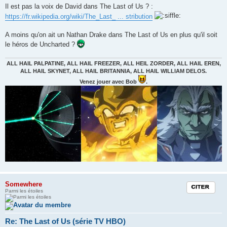
e
Il est pas la voix de David dans The Last of Us ? :
s
https://fr.wikipedia.org/wiki/The_Last_ ... stribution
s
a
g
A moins qu'on ait un Nathan Drake dans The Last of Us en plus qu'il soit
e
le héros de Uncharted ?
ALL HAIL PALPATINE, ALL HAIL FREEZER, ALL HEIL ZORDER, ALL HAIL EREN,
ALL HAIL SKYNET, ALL HAIL BRITANNIA, ALL HAIL WILLIAM DELOS.
Venez jouer avec Bob
.
Somewhere
Citation
Parmi les étoiles
Re: The Last of Us (série TV HBO)