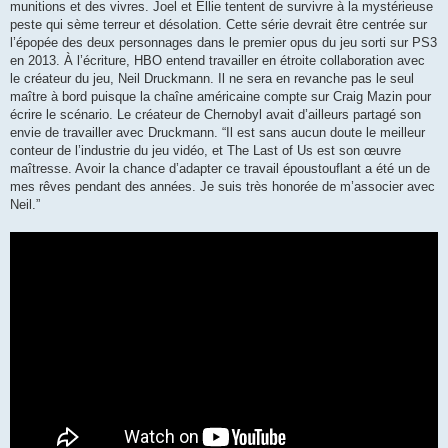
munitions et des vivres. Joel et Ellie tentent de survivre à la mystérieuse
peste qui sème terreur et désolation. Cette série devrait être centrée sur
l’épopée des deux personnages dans le premier opus du jeu sorti sur PS3
en 2013. À l’écriture, HBO entend travailler en étroite collaboration avec
le créateur du jeu, Neil Druckmann. Il ne sera en revanche pas le seul
maître à bord puisque la chaîne américaine compte sur Craig Mazin pour
écrire le scénario. Le créateur de Chernobyl avait d’ailleurs partagé son
envie de travailler avec Druckmann. “Il est sans aucun doute le meilleur
conteur de l’industrie du jeu vidéo, et The Last of Us est son œuvre
maîtresse. Avoir la chance d’adapter ce travail époustouflant a été un de
mes rêves pendant des années. Je suis très honorée de m’associer avec
Neil.”