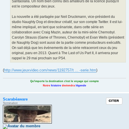
Santaolalla. Un nom bien connu des amateurs de la licence puisqu'il
est le compositeur des jeux.
La nouvelle a été partagée par Neil Druckmann, vice-président du
studio Naughty Dog et directeur créatif, sur son compte Twitter. Il est lui-
même impliqué, en tant que scénariste, dans cette série en
collaboration avec Craig Mazin, auteur de la mini-série Chernobyl.
Carolyn Strauss (Game of Thrones, Chernobyl) et Evan Wells (président
de Naughty Dog) sont aussi de la partie comme producteurs exécutifs.
On sait déjà que les événements de la série retraceront ceux du jeu
original, paru en 2013. Quant à The Last of Us Part II, il arrivera pour
rappel le 29 mai prochain sur PS4.
(
http://www.jeuxvideo.com/news/1192757/t ... -serie.htm
)
Qu'importe la destination c'est le voyage qui compte
Notre
histoire
deviendra
légende
Scarabéaware
Citation
Terminabot