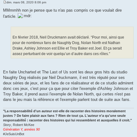
dim. mars 08, 2020 8:06 pm
M
e
MMmmhh non je pense que tu n'as pas compris ce que voulait dire
s
l'article.
s
a
g
e
En février 2018, Neil Druckmann avait déclaré. “Pour moi, ainsi que
pour de nombreux fans de Naughty Dog, Nolan North est Nathan
Drake, Ashley Johnson est Ellie et Troy Baker est Joel. Et ça serait
assez perturbant de voir quelqu’un d’autre dans ces rôles.”
En faite Uncharted et The Last of Us sont les deux gros hits du studio
Naughty Dog réalisés par Neil Druckmann, il est très réputé pour ses
deux séries de jeux, et les fans de ce réalisateur et de ce studio admirent
donc ces jeux, c'est pour ça que pour citer l'exemple d'Ashley Johnson et
Troy Baker, il prend aussi l'exemple de Nolan North, qui certes n'est pas
dans le jeu mais la référence et l'exemple parlent tout de suite aux fans.
"La responsabilité d'un auteur est-elle de raconter des histoires moralement
justes ? De faire plaisir aux fans ? Rien de tout ça. L'auteur n'a qu'une seule
responsabilité : raconter des histoires qui lui ressemblent et auxquelles il croit."
Story
, Robert McKee
Génération Y, années 90
#JeSuisUnBot