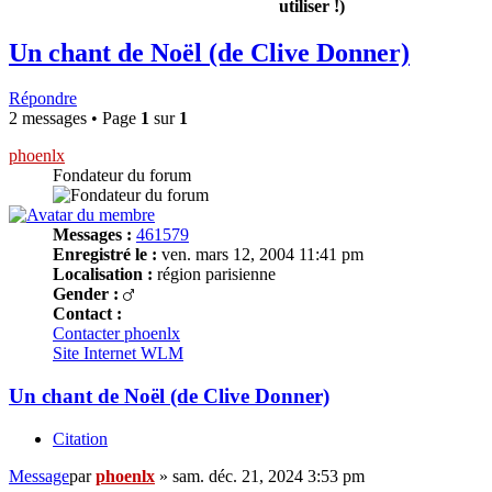
utiliser !)
Un chant de Noël (de Clive Donner)
Répondre
2 messages • Page
1
sur
1
phoenlx
Fondateur du forum
Messages :
461579
Enregistré le :
ven. mars 12, 2004 11:41 pm
Localisation :
région parisienne
Gender :
Contact :
Contacter phoenlx
Site Internet
WLM
Un chant de Noël (de Clive Donner)
Citation
Message
par
phoenlx
»
sam. déc. 21, 2024 3:53 pm