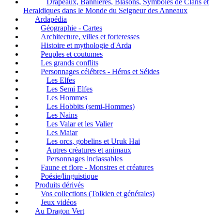
Drapeaux, Bannières, Blasons, Symboles de Clans et
Heraldiques dans le Monde du Seigneur des Anneaux
Ardapédia
Géographie - Cartes
Architecture, villes et forteresses
Histoire et mythologie d'Arda
Peuples et coutumes
Les grands conflits
Personnages célébres - Héros et Séides
Les Elfes
Les Semi Elfes
Les Hommes
Les Hobbits (semi-Hommes)
Les Nains
Les Valar et les Valier
Les Maiar
Les orcs, gobelins et Uruk Hai
Autres créatures et animaux
Personnages inclassables
Faune et flore - Monstres et créatures
Poésie/linguistique
Produits dérivés
Vos collections (Tolkien et générales)
Jeux vidéos
Au Dragon Vert