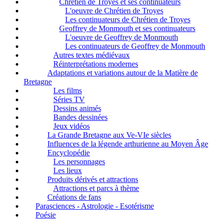
Chrétien de Troyes et ses continuateurs
L'oeuvre de Chrétien de Troyes
Les continuateurs de Chrétien de Troyes
Geoffrey de Monmouth et ses continuateurs
L'oeuvre de Geoffrey de Monmouth
Les continuateurs de Geoffrey de Monmouth
Autres textes médiévaux
Réinterprétations modernes
Adaptations et variations autour de la Matière de
Bretagne
Les films
Séries TV
Dessins animés
Bandes dessinées
Jeux vidéos
La Grande Bretagne aux Ve-VIe siècles
Influences de la légende arthurienne au Moyen Âge
Encyclopédie
Les personnages
Les lieux
Produits dérivés et attractions
Attractions et parcs à thème
Créations de fans
Parasciences - Astrologie - Esotérisme
Poésie