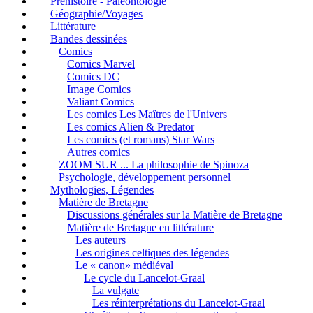
Préhistoire - Paléontologie
Géographie/Voyages
Littérature
Bandes dessinées
Comics
Comics Marvel
Comics DC
Image Comics
Valiant Comics
Les comics Les Maîtres de l'Univers
Les comics Alien & Predator
Les comics (et romans) Star Wars
Autres comics
ZOOM SUR ... La philosophie de Spinoza
Psychologie, développement personnel
Mythologies, Légendes
Matière de Bretagne
Discussions générales sur la Matière de Bretagne
Matière de Bretagne en littérature
Les auteurs
Les origines celtiques des légendes
Le « canon» médiéval
Le cycle du Lancelot-Graal
La vulgate
Les réinterprétations du Lancelot-Graal