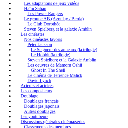
Les adaptations de jeux vidéos
Haïm Saban
Les Power Rangers
Le groupe AB (Azoulay / Berda)
Le Club Dorothée
Steven Spielberg et la galaxie Amblin
Les cinéastes
Nos cinéastes favoris
Peter Jackson
Le Seigneur des anneaux (la trilogie)
Le Hobbit (la trilogie)
Steven Spielberg et la Galaxie Amblin
Les oeuvres de Mamoru Oshii
Ghost In The Shell
Le cinéma de Terrence Malick
David Lynch
Acteurs et actrices
Les compositeurs
Doublage
Doublages français
Doublages japonais
Autres doublages
Les youtubeurs
Discussions générales cinéma/séries
Classements des membres