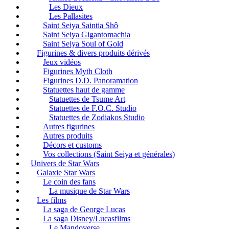
Les Dieux
Les Pallasites
Saint Seiya Saintia Shô
Saint Seiya Gigantomachia
Saint Seiya Soul of Gold
Figurines & divers produits dérivés
Jeux vidéos
Figurines Myth Cloth
Figurines D.D. Panoramation
Statuettes haut de gamme
Statuettes de Tsume Art
Statuettes de F.O.C. Studio
Statuettes de Zodiakos Studio
Autres figurines
Autres produits
Décors et customs
Vos collections (Saint Seiya et générales)
Univers de Star Wars
Galaxie Star Wars
Le coin des fans
La musique de Star Wars
Les films
La saga de George Lucas
La saga Disney/Lucasfilms
Le Mandoverse