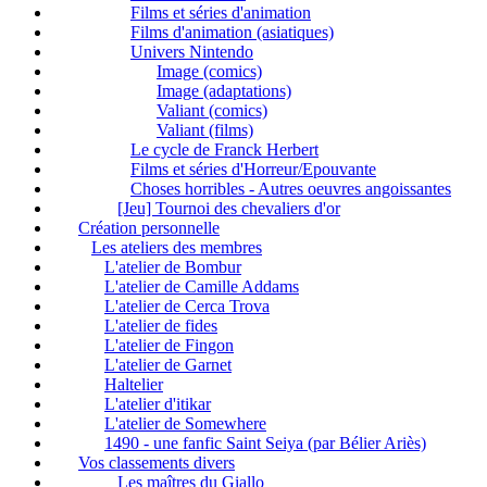
Films et séries d'animation
Films d'animation (asiatiques)
Univers Nintendo
Image (comics)
Image (adaptations)
Valiant (comics)
Valiant (films)
Le cycle de Franck Herbert
Films et séries d'Horreur/Epouvante
Choses horribles - Autres oeuvres angoissantes
[Jeu] Tournoi des chevaliers d'or
Création personnelle
Les ateliers des membres
L'atelier de Bombur
L'atelier de Camille Addams
L'atelier de Cerca Trova
L'atelier de fides
L'atelier de Fingon
L'atelier de Garnet
Haltelier
L'atelier d'itikar
L'atelier de Somewhere
1490 - une fanfic Saint Seiya (par Bélier Ariès)
Vos classements divers
Les maîtres du Giallo