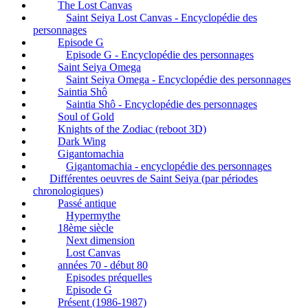
The Lost Canvas
Saint Seiya Lost Canvas - Encyclopédie des
personnages
Episode G
Episode G - Encyclopédie des personnages
Saint Seiya Omega
Saint Seiya Omega - Encyclopédie des personnages
Saintia Shô
Saintia Shô - Encyclopédie des personnages
Soul of Gold
Knights of the Zodiac (reboot 3D)
Dark Wing
Gigantomachia
Gigantomachia - encyclopédie des personnages
Différentes oeuvres de Saint Seiya (par périodes
chronologiques)
Passé antique
Hypermythe
18ème siècle
Next dimension
Lost Canvas
années 70 - début 80
Episodes préquelles
Episode G
Présent (1986-1987)