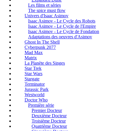
Les films et séries
The spice must flow
Univers d'Isaac Asimov
Isaac Asimov - Le Cycle des Robots
Isaac Asimov - Le Cycle de l'Empire
Isaac Asimov - Le Cycle de Fondation
Adaptations des oeuvres d'Asimov
Ghost In The Shell
Cyberpunk 2077
Mad Max
Matrix
La Planète des Singes
Star Trek
Star Wars
Stargate
Terminator
Jurassic Park
Westworld
Doctor Who
Première série
Premier Docteur
Deuxième Docteur
Troisième Docteur
Quatrième Docteur