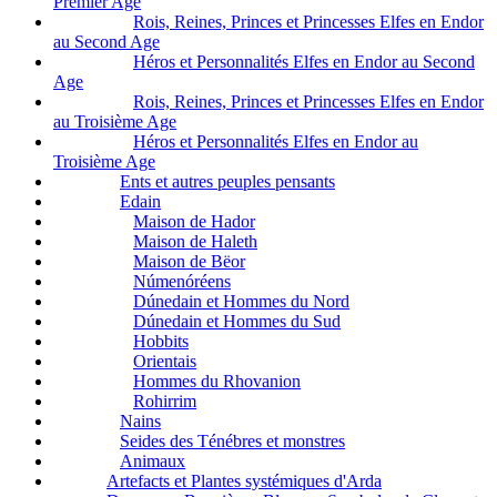
Premier Age
Rois, Reines, Princes et Princesses Elfes en Endor
au Second Age
Héros et Personnalités Elfes en Endor au Second
Age
Rois, Reines, Princes et Princesses Elfes en Endor
au Troisième Age
Héros et Personnalités Elfes en Endor au
Troisième Age
Ents et autres peuples pensants
Edain
Maison de Hador
Maison de Haleth
Maison de Bëor
Númenóréens
Dúnedain et Hommes du Nord
Dúnedain et Hommes du Sud
Hobbits
Orientais
Hommes du Rhovanion
Rohirrim
Nains
Seides des Ténébres et monstres
Animaux
Artefacts et Plantes systémiques d'Arda