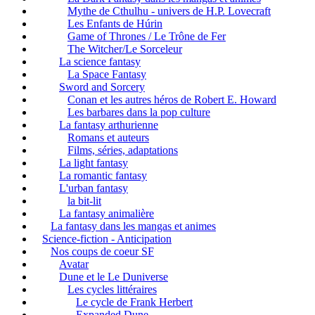
Mythe de Cthulhu - univers de H.P. Lovecraft
Les Enfants de Húrin
Game of Thrones / Le Trône de Fer
The Witcher/Le Sorceleur
La science fantasy
La Space Fantasy
Sword and Sorcery
Conan et les autres héros de Robert E. Howard
Les barbares dans la pop culture
La fantasy arthurienne
Romans et auteurs
Films, séries, adaptations
La light fantasy
La romantic fantasy
L'urban fantasy
la bit-lit
La fantasy animalière
La fantasy dans les mangas et animes
Science-fiction - Anticipation
Nos coups de coeur SF
Avatar
Dune et le Le Duniverse
Les cycles littéraires
Le cycle de Frank Herbert
Expanded Dune