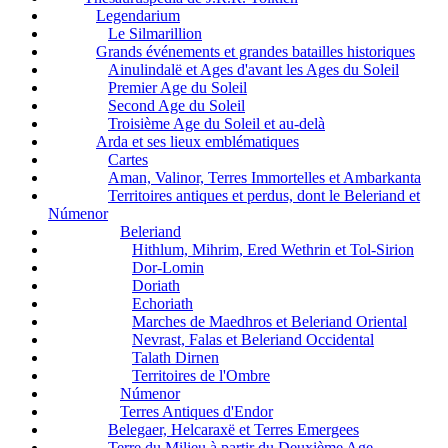
Legendarium
Le Silmarillion
Grands événements et grandes batailles historiques
Ainulindalë et Ages d'avant les Ages du Soleil
Premier Age du Soleil
Second Age du Soleil
Troisième Age du Soleil et au-delà
Arda et ses lieux emblématiques
Cartes
Aman, Valinor, Terres Immortelles et Ambarkanta
Territoires antiques et perdus, dont le Beleriand et
Númenor
Beleriand
Hithlum, Mihrim, Ered Wethrin et Tol-Sirion
Dor-Lomin
Doriath
Echoriath
Marches de Maedhros et Beleriand Oriental
Nevrast, Falas et Beleriand Occidental
Talath Dirnen
Territoires de l'Ombre
Númenor
Terres Antiques d'Endor
Belegaer, Helcaraxë et Terres Emergees
Terre du Milieu à partir du Deuxième Age