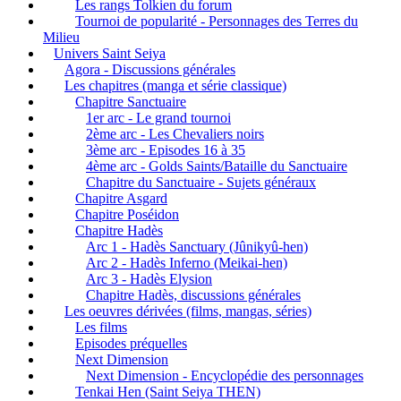
Les rangs Tolkien du forum
Tournoi de popularité - Personnages des Terres du
Milieu
Univers Saint Seiya
Agora - Discussions générales
Les chapitres (manga et série classique)
Chapitre Sanctuaire
1er arc - Le grand tournoi
2ème arc - Les Chevaliers noirs
3ème arc - Episodes 16 à 35
4ème arc - Golds Saints/Bataille du Sanctuaire
Chapitre du Sanctuaire - Sujets généraux
Chapitre Asgard
Chapitre Poséidon
Chapitre Hadès
Arc 1 - Hadès Sanctuary (Jûnikyû-hen)
Arc 2 - Hadès Inferno (Meikai-hen)
Arc 3 - Hadès Elysion
Chapitre Hadès, discussions générales
Les oeuvres dérivées (films, mangas, séries)
Les films
Episodes préquelles
Next Dimension
Next Dimension - Encyclopédie des personnages
Tenkai Hen (Saint Seiya THEN)