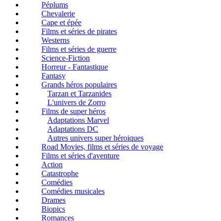
Péplums
Chevalerie
Cape et épée
Films et séries de pirates
Westerns
Films et séries de guerre
Science-Fiction
Horreur - Fantastique
Fantasy
Grands héros populaires
Tarzan et Tarzanides
L'univers de Zorro
Films de super héros
Adaptations Marvel
Adaptations DC
Autres univers super héroiques
Road Movies, films et séries de voyage
Films et séries d'aventure
Action
Catastrophe
Comédies
Comédies musicales
Drames
Biopics
Romances