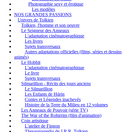
Photographie sexy et érotique
Les modèles
NOS GRANDES PASSIONS
Univers de Tolkien
Tolkien, l'homme et son oeuvre
Le Seigneur des Anneaux
L'adaptation cinématographique
Les livres
Sujets transversaux
Autres adaptations officielles (films, séries et dessins
animés)
Le Hobbit
L'adaptation cinématographique
Le livre
Sujets transversaux
Silmarillion - Récits des jours anciens
Le Silmarillion
Les Enfants de Húrin
Contes et Légendes inachevés
Histoire de la Terre du Milieu en 12 volumes
Les Anneaux de Pouvoir (série TV)
The War of the Rohirrim (film d'animation)
Coin artistique
L'atelier de Fingon
Thesauruspedia de J.R.R. Tolkien