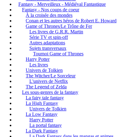
Fantasy - Merveilleux - Médiéval Fantastique
Fantasy - Nos coups de coeur
À la croisée des mondes
Conan et les autres héros de Robert E. Howard
Game of Thrones/Le Trône de Fer
Les livres de G.R.R. Martin
Série TV et spin-off
Autres adaptations
Sujets transversaux
Tournoi Game of Thrones
Harry Potter
Les livres
Univers de Tolkien
The Witcher/Le Sorceleur
L'univers de Netflix
The Legend of Zelda
Les sous-genres de la fantasy
La fairy tale fantasy
La High Fantasy
Univers de Tolkien
La Low Fantasy
Harry Potter
La portal fantasy
La Dark Fantasy
La Dark Fantasy dans les mangas et animes