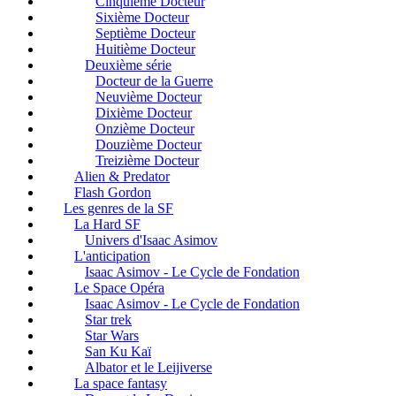
Cinquième Docteur
Sixième Docteur
Septième Docteur
Huitième Docteur
Deuxième série
Docteur de la Guerre
Neuvième Docteur
Dixième Docteur
Onzième Docteur
Douzième Docteur
Treizième Docteur
Alien & Predator
Flash Gordon
Les genres de la SF
La Hard SF
Univers d'Isaac Asimov
L'anticipation
Isaac Asimov - Le Cycle de Fondation
Le Space Opéra
Isaac Asimov - Le Cycle de Fondation
Star trek
Star Wars
San Ku Kaï
Albator et le Leijiverse
La space fantasy