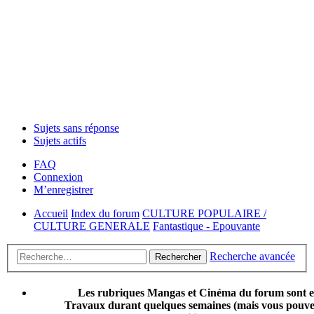
Sujets sans réponse
Sujets actifs
FAQ
Connexion
M’enregistrer
Accueil
Index du forum
CULTURE POPULAIRE /
CULTURE GENERALE
Fantastique - Epouvante
Recherche avancée
Rechercher
Les rubriques Mangas et Cinéma du forum sont 
Travaux durant quelques semaines (mais vous pouvez