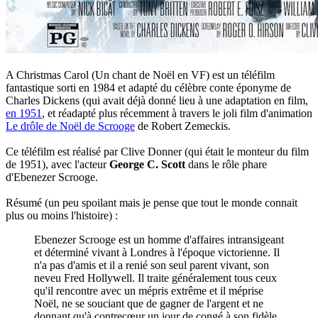
A Christmas Carol (Un chant de Noël en VF) est un téléfilm
fantastique sorti en 1984 et adapté du célèbre conte éponyme de
Charles Dickens (qui avait déjà donné lieu à une adaptation en film,
en 1951
, et réadapté plus récemment à travers le joli film d'animation
Le drôle de Noël de Scrooge
de Robert Zemeckis.
Ce téléfilm est réalisé par Clive Donner (qui était le monteur du film
de 1951), avec l'acteur
George C. Scott
dans le rôle phare
d'Ebenezer Scrooge.
Résumé (un peu spoilant mais je pense que tout le monde connait
plus ou moins l'histoire) :
Ebenezer Scrooge est un homme d'affaires intransigeant
et déterminé vivant à Londres à l'époque victorienne. Il
n'a pas d'amis et il a renié son seul parent vivant, son
neveu Fred Hollywell. Il traite généralement tous ceux
qu'il rencontre avec un mépris extrême et il méprise
Noël, ne se souciant que de gagner de l'argent et ne
donnant qu'à contrecœur un jour de congé à son fidèle