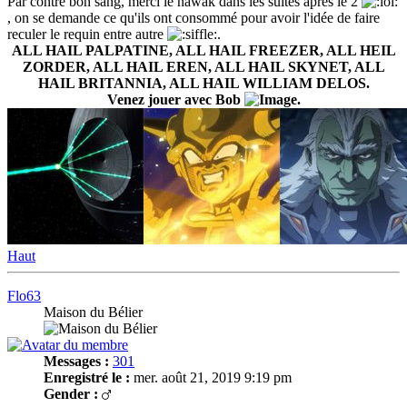
Par contre bon sang, merci le nawak dans les suites après le 2
, on se demande ce qu'ils ont consommé pour avoir l'idée de faire
reculer le requin entre autre
.
ALL HAIL PALPATINE, ALL HAIL FREEZER, ALL HEIL
ZORDER, ALL HAIL EREN, ALL HAIL SKYNET, ALL
HAIL BRITANNIA, ALL HAIL WILLIAM DELOS.
Venez jouer avec Bob
.
Haut
Flo63
Maison du Bélier
Messages :
301
Enregistré le :
mer. août 21, 2019 9:19 pm
Gender :