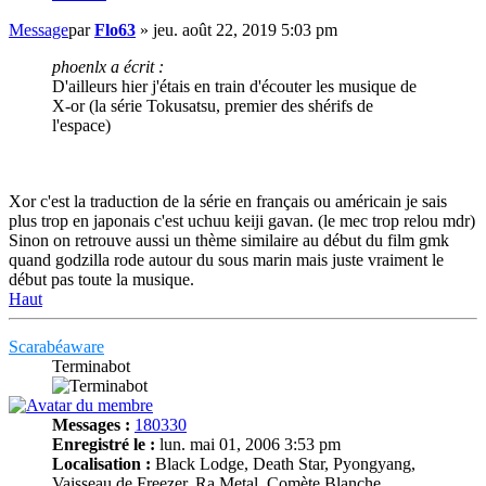
Message
par
Flo63
»
jeu. août 22, 2019 5:03 pm
phoenlx a écrit :
D'ailleurs hier j'étais en train d'écouter les musique de
X-or (la série Tokusatsu, premier des shérifs de
l'espace)
Xor c'est la traduction de la série en français ou américain je sais
plus trop en japonais c'est uchuu keiji gavan. (le mec trop relou mdr)
Sinon on retrouve aussi un thème similaire au début du film gmk
quand godzilla rode autour du sous marin mais juste vraiment le
début pas toute la musique.
Haut
Scarabéaware
Terminabot
Messages :
180330
Enregistré le :
lun. mai 01, 2006 3:53 pm
Localisation :
Black Lodge, Death Star, Pyongyang,
Vaisseau de Freezer, Ra Metal, Comète Blanche