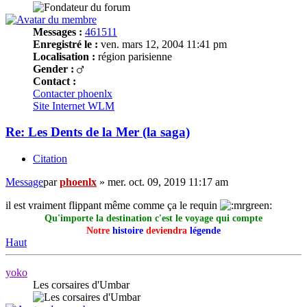
Messages :
461511
Enregistré le :
ven. mars 12, 2004 11:41 pm
Localisation :
région parisienne
Gender :
Contact :
Contacter phoenlx
Site Internet
WLM
Re: Les Dents de la Mer (la saga)
Citation
Message
par
phoenlx
»
mer. oct. 09, 2019 11:17 am
il est vraiment flippant même comme ça le requin
Qu'importe la destination c'est le voyage qui compte
Notre
histoire
deviendra
légende
Haut
yoko
Les corsaires d'Umbar