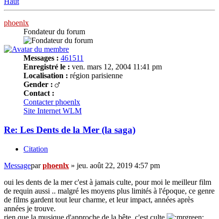
Haut
phoenlx
Fondateur du forum
Messages :
461511
Enregistré le :
ven. mars 12, 2004 11:41 pm
Localisation :
région parisienne
Gender :
Contact :
Contacter phoenlx
Site Internet
WLM
Re: Les Dents de la Mer (la saga)
Citation
Message
par
phoenlx
»
jeu. août 22, 2019 4:57 pm
oui les dents de la mer c'est à jamais culte, pour moi le meilleur film
de requin aussi .. malgré les moyens plus limités à l'époque, ce genre
de films gardent tout leur charme, et leur impact, années après
années je trouve.
rien que la musique d'approche de la bête, c'est culte