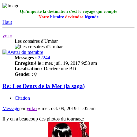
Qu'importe la destination c'est le voyage qui compte
Notre
histoire
deviendra
légende
Haut
yoko
Les corsaires d'Umbar
Messages :
22244
Enregistré le :
mer. juil. 19, 2017 9:53 am
Localisation :
Derrière une BD
Gender :
Re: Les Dents de la Mer (la saga)
Citation
Message
par
yoko
»
mer. oct. 09, 2019 11:05 am
Il y en a beaucoup des photos du tournage