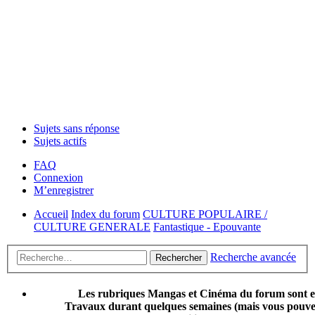
Sujets sans réponse
Sujets actifs
FAQ
Connexion
M’enregistrer
Accueil
Index du forum
CULTURE POPULAIRE /
CULTURE GENERALE
Fantastique - Epouvante
Recherche avancée
Rechercher
Les rubriques Mangas et Cinéma du forum sont 
Travaux durant quelques semaines (mais vous pouvez