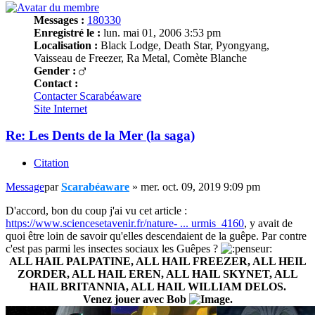
Messages :
180330
Enregistré le :
lun. mai 01, 2006 3:53 pm
Localisation :
Black Lodge, Death Star, Pyongyang,
Vaisseau de Freezer, Ra Metal, Comète Blanche
Gender :
Contact :
Contacter Scarabéaware
Site Internet
Re: Les Dents de la Mer (la saga)
Citation
Message
par
Scarabéaware
»
mer. oct. 09, 2019 9:09 pm
D'accord, bon du coup j'ai vu cet article :
https://www.sciencesetavenir.fr/nature- ... urmis_4160
, y avait de
quoi être loin de savoir qu'elles descendaient de la guêpe. Par contre
c'est pas parmi les insectes sociaux les Guêpes ?
ALL HAIL PALPATINE, ALL HAIL FREEZER, ALL HEIL
ZORDER, ALL HAIL EREN, ALL HAIL SKYNET, ALL
HAIL BRITANNIA, ALL HAIL WILLIAM DELOS.
Venez jouer avec Bob
.