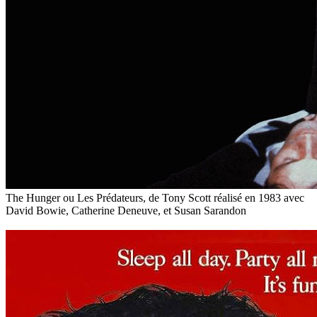
The Hunger ou Les Prédateurs, de Tony Scott réalisé en 1983 avec
David Bowie, Catherine Deneuve, et Susan Sarandon