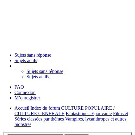
Sujets sans réponse
Sujets actifs
Sujets sans réponse
Sujets actifs
FAQ
Connexion
M’enregistrer
Accueil
Index du forum
CULTURE POPULAIRE /
CULTURE GENERALE
Fantastique - Epouvante
Films et
Séries classées par thèmes
Vampires, lycanthropes et autres
monstres