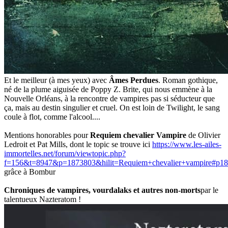
Et le meilleur (à mes yeux) avec
Âmes Perdues
. Roman gothique,
né de la plume aiguisée de Poppy Z. Brite, qui nous emmène à la
Nouvelle Orléans, à la rencontre de vampires pas si séducteur que
ça, mais au destin singulier et cruel. On est loin de Twilight, le sang
coule à flot, comme l'alcool....
Mentions honorables pour
Requiem chevalier Vampire
de Olivier
Ledroit et Pat Mills, dont le topic se trouve ici
https://www.les-ailes-
immortelles.net/forum/viewtopic.php?
f=156&t=8947&p=1873803&hilit=Requiem+chevalier+vampire#p1
grâce à Bombur
Chroniques de vampires, vourdalaks et autres non-morts
par le
talentueux Nazteratom !