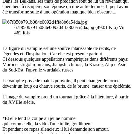
Dans les Balkans, ses traits de prédation font de lui un revenant qui
cherchera à récupérer son épouse ou une autre femme. Il peut avoir
été transformé suite à une opération magique bien obscure....
67f850b791b084e0092d4ffa8b6a54da.jpg (49.01 Kio) Vu
462 fois
La figure du vampire est une source intarissable de récits, de
légendes et d'inspiration. Car elle est présente partout.
Ci dessous quelques appellations vampiriques dans différents pays:
Moroï et strigoï roumains, Jiangshi chinois, la Krasue, Ahp d'Asie
du Sud-Est, l'upyr, le wurdalak russes
Le vampire possède maints pouvoirs, il peut changer de forme,
devenir un loup ou chauve souris, de la brume, causer une épidémie.
L'image du vampire prend un tournant grâce à la littérature, à partir
du XVIIIe siècle.
*Et elle tend la coupe au jeune homme
qui, comme elle, la vide d'une traite, goulûment.
Et pendant ce repas silencieux il lui demande son amour.