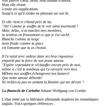
Son pauvre coeur, hélas, était malade d'amour.
Mais elle résiste
à toute ses supplications
Jusqu'à ce qu'il tombe en pleurant sur son lit.
Et elle vient et s'étend près de lui.
"Ah! Comme je souffre de te voir ainsi tourmenté !
Mais, hélas, si tu touches mes membres,
tu sentiras en frissonnant ce que je t'ai caché.
Blanche comme la neige
mais froide comme la glace
est l'amante que tu as choisie.
Il l'a saisit avec ardeur dans ses bras vigoureux
emporté par la force de son jeune amour.
"Espère cependant te réchauffer encore près de moi,
même si c'est le tombeau qui t'a envoyée vers moi.
Mêlons nos souffles échangeons nos baisers!
Que notre amour déborde!
Ne brûles-tu pas en sentant la flamme qui me dévore ?
La financée de Corinthe
Johann Wolfgang von Goethe
L'élan initié par la littérature allemande inspirera les romantiques
anglais. Voici quelques références :