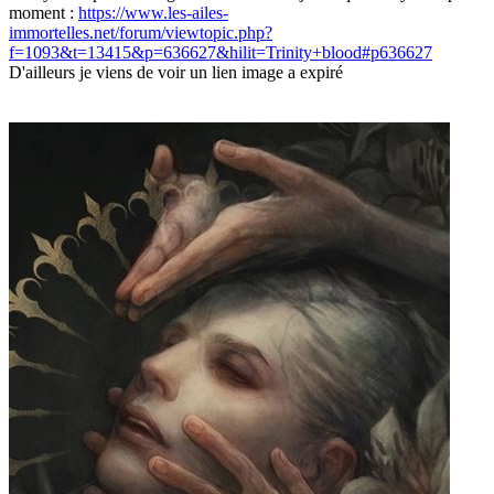
moment :
https://www.les-ailes-
immortelles.net/forum/viewtopic.php?
f=1093&t=13415&p=636627&hilit=Trinity+blood#p636627
D'ailleurs je viens de voir un lien image a expiré