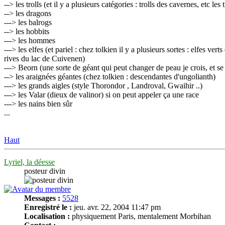
--> les trolls (et il y a plusieurs catégories : trolls des cavernes, etc l
--> les dragons
---> les balrogs
--> les hobbits
---> les hommes
---> les elfes (et pariel : chez tolkien il y a plusieurs sortes : elfes ver
rives du lac de Cuivenen)
---> Beorn (une sorte de géant qui peut changer de peau je crois, et se 
--> les araignées géantes (chez tolkien : descendantes d'ungolianth)
---> les grands aigles (style Thorondor , Landroval, Gwaihir ..)
---> les Valar (dieux de valinor) si on peut appeler ça une race
---> les nains bien sûr
...
Haut
Lyriel, la déesse
posteur divin
Messages :
5528
Enregistré le :
jeu. avr. 22, 2004 11:47 pm
Localisation :
physiquement Paris, mentalement Morbihan