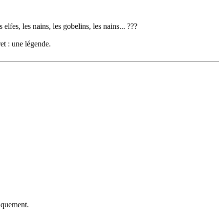
s elfes, les nains, les gobelins, les nains... ???
et : une légende.
niquement.