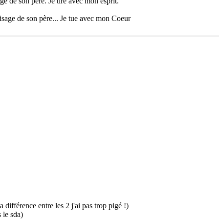
age de son père. Je tire avec mon esprit.
visage de son père... Je tue avec mon Coeur
 différence entre les 2 j'ai pas trop pigé !)
 le sda)