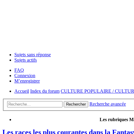
Sujets sans réponse
Sujets actifs
FAQ
Connexion
M’enregistrer
Accueil
Index du forum
CULTURE POPULAIRE / CULTU
Recherche avancée
Rechercher
Les rubriques Ma
Les races les plus courantes dans la Fantas