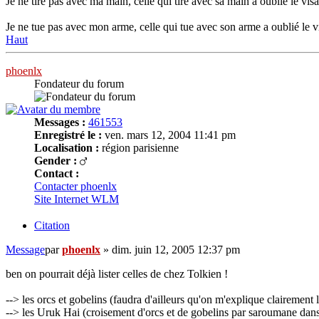
Je ne tire pas avec ma main, celle qui tire avec sa main a oublié le vis
Je ne tue pas avec mon arme, celle qui tue avec son arme a oublié le 
Haut
phoenlx
Fondateur du forum
Messages :
461553
Enregistré le :
ven. mars 12, 2004 11:41 pm
Localisation :
région parisienne
Gender :
Contact :
Contacter phoenlx
Site Internet
WLM
Citation
Message
par
phoenlx
»
dim. juin 12, 2005 12:37 pm
ben on pourrait déjà lister celles de chez Tolkien !
--> les orcs et gobelins (faudra d'ailleurs qu'on m'explique clairement la
--> les Uruk Hai (croisement d'orcs et de gobelins par saroumane dans