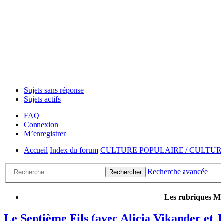
Sujets sans réponse
Sujets actifs
FAQ
Connexion
M’enregistrer
Accueil
Index du forum
CULTURE POPULAIRE / CULTU
Recherche avancée
Rechercher
Les rubriques Ma
Le Septième Fils (avec Alicia Vikander et J