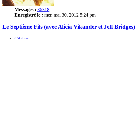
Messages :
36318
Enregistré le :
mer. mai 30, 2012 5:24 pm
Le Septième Fils (avec Alicia Vikander et Jeff Bridges)
Citation
Message
par
itikar
»
jeu. nov. 20, 2014 10:14 pm
Dans la série ... les films que Phoenix n'ira jamais voir, voilà ... le
7eme fils !!