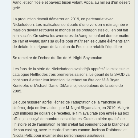
Aang, et son fidèle et baveux bison volant, Appa, au milieu d’un désert
gelé.
La production devrait démarrer en 2019, en partenariat avec
Nickelodeon. Les réalisateurs ont parlé d’une version « réimaginée »
mais on devrait retrouver le monde et les protagonistes qui en ont fait
son succès. On suivra les aventures de Aang, un enfant dernier maître
de l’air et Avatar, dans sa quête pour maîtriser les quatre éléments afin
de défaire le dirigeant de la nation du Feu et de rétablir l’équilibre.
Se remettre de l’échec du film de M. Night Shyamalan
Les fans de la série de Nickelodeon avait déjà apprécié la mise sur le
catalogue Netflix des trois premières saisons. Le géant de la SVOD va
continuer à attirer leur intention : le reboot va être confié à Bryan
Konietzko et Michael Dante DiMartino, les créateurs de la série de
2005.
De quoi rassurer, après l’échec de l’adaptation de la franchise au
cinéma, déjà en live-action, par M. Night Shyamalan, en 2010. Malgré
320 millions de dollars de recettes, le film avait raté son entrée au box
office, et essuyé de nombreuses critiques. Outre la piètre qualité de
l’histoire et de l’animation, le film s’était fait épingler pour la blancheur
de son casting, avec le choix d’acteurs comme Jackson Rathbone et
Nicola Peltz pour incarner des personnages asiatiques.