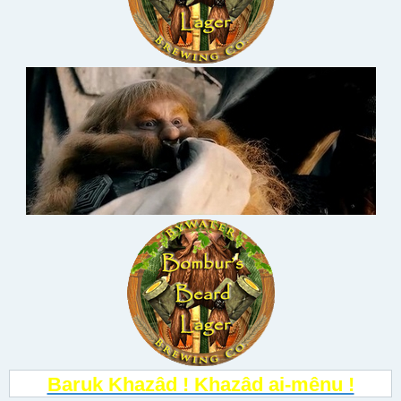
Baruk Khazâd ! Khazâd ai-mênu !