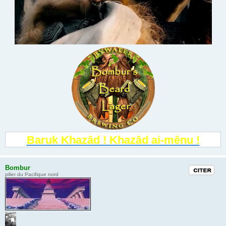
Baruk Khazâd ! Khazâd ai-mênu !
Bombur
Citation
pilier du Pacifique nord