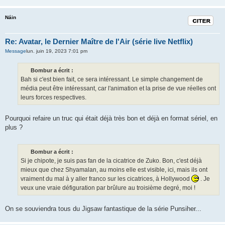
Náin
Citation
Re: Avatar, le Dernier Maître de l'Air (série live Netflix)
Message
lun. juin 19, 2023 7:01 pm
Bombur a écrit :
Bah si c'est bien fait, ce sera intéressant. Le simple changement de
média peut être intéressant, car l'animation et la prise de vue réelles ont
leurs forces respectives.
Pourquoi refaire un truc qui était déjà très bon et déjà en format sériel, en
plus ?
Bombur a écrit :
Si je chipote, je suis pas fan de la cicatrice de Zuko. Bon, c'est déjà
mieux que chez Shyamalan, au moins elle est visible, ici, mais ils ont
vraiment du mal à y aller franco sur les cicatrices, à Hollywood
. Je
veux une vraie défiguration par brûlure au troisième degré, moi !
On se souviendra tous du Jigsaw fantastique de la série Punsiher...