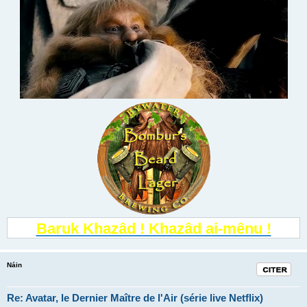
Baruk Khazâd ! Khazâd ai-mênu !
Náin
Citation
Re: Avatar, le Dernier Maître de l'Air (série live Netflix)