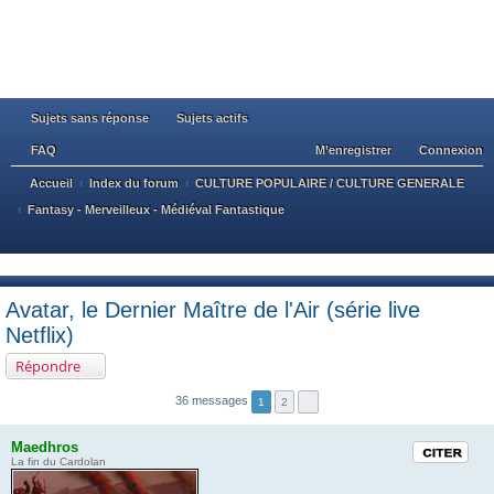
Sujets sans réponse
Sujets actifs
FAQ
M’enregistrer
Connexion
Accueil
Index du forum
CULTURE POPULAIRE / CULTURE GENERALE
Fantasy - Merveilleux - Médiéval Fantastique
ec
he
Avatar, le Dernier Maître de l'Air (série live
rc
Netflix)
he
Répondre
r
36 messages
1
2
Maedhros
Citation
La fin du Cardolan