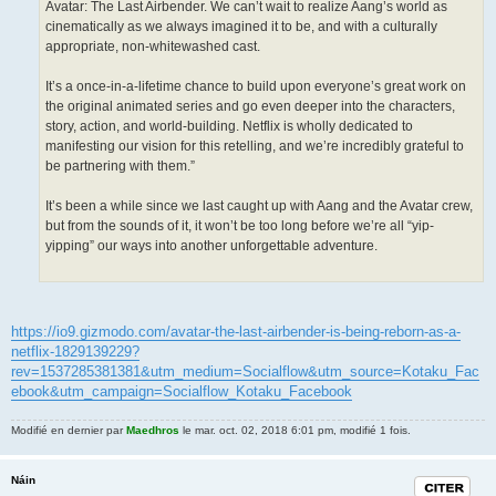
Avatar: The Last Airbender. We can’t wait to realize Aang’s world as
cinematically as we always imagined it to be, and with a culturally
appropriate, non-whitewashed cast.
It’s a once-in-a-lifetime chance to build upon everyone’s great work on
the original animated series and go even deeper into the characters,
story, action, and world-building. Netflix is wholly dedicated to
manifesting our vision for this retelling, and we’re incredibly grateful to
be partnering with them.”
It’s been a while since we last caught up with Aang and the Avatar crew,
but from the sounds of it, it won’t be too long before we’re all “yip-
yipping” our ways into another unforgettable adventure.
https://io9.gizmodo.com/avatar-the-last-airbender-is-being-reborn-as-a-
netflix-1829139229?
rev=1537285381381&utm_medium=Socialflow&utm_source=Kotaku_Fac
ebook&utm_campaign=Socialflow_Kotaku_Facebook
Modifié en dernier par
Maedhros
le mar. oct. 02, 2018 6:01 pm, modifié 1 fois.
Náin
Citation