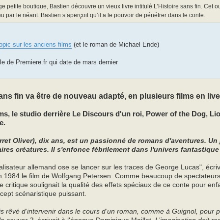
 petite boutique, Bastien découvre un vieux livre intitulé L’Histoire sans fin. Ce
 par le néant. Bastien s’aperçoit qu’il a le pouvoir de pénétrer dans le conte.
topic sur les anciens films
(et le roman de Michael Ende)
cle de Premiere.fr qui date de mars dernier
sans fin va être de nouveau adapté, en plusieurs films en live
s, le studio derrière Le Discours d'un roi, Power of the Dog, Li
e.
rret Oliver), dix ans, est un passionné de romans d'aventures. Un 
ires créatures. Il s'enfonce fébrilement dans l'univers fantastique 
lisateur allemand ose se lancer sur les traces de George Lucas", écriva
n 1984 le film de Wolfgang Petersen. Comme beaucoup de spectateurs
re critique soulignait la qualité des effets spéciaux de ce conte pour e
cept scénaristique puissant.
is rêvé d’intervenir dans le cours d’un roman, comme à Guignol, pour p