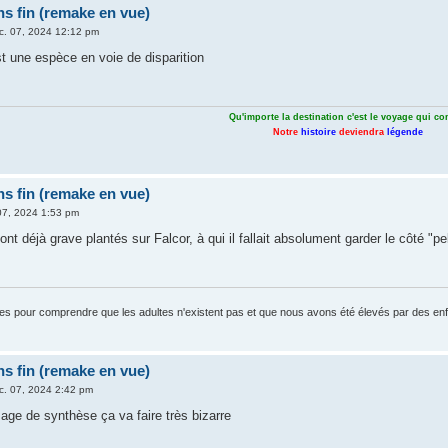
ns fin (remake en vue)
c. 07, 2024 12:12 pm
est une espèce en voie de disparition
Qu'importe la destination c'est le voyage qui c
Notre
histoire
deviendra
légende
ns fin (remake en vue)
07, 2024 1:53 pm
ont déjà grave plantés sur Falcor, à qui il fallait absolument garder le côté "p
ltes pour comprendre que les adultes n'existent pas et que nous avons été élevés par des en
ns fin (remake en vue)
c. 07, 2024 2:42 pm
image de synthèse ça va faire très bizarre