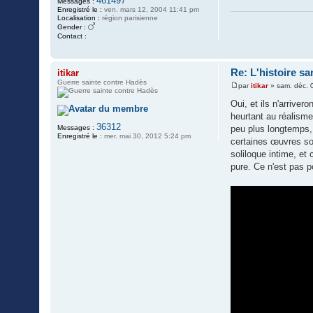
461497
Messages :
g
Enregistré le :
ven. mars 12, 2004 11:41 pm
e
Localisation :
région parisienne
Gender :
Contact :
C
o
n
t
Re: L'histoire sa
itikar
a
Guerre sainte contre Hadès
c
par
itikar
»
sam. déc. 
M
t
e
e
Oui, et ils n'arriver
s
r
heurtant au réalisme
s
p
36312
a
h
Messages :
peu plus longtemps,
g
o
Enregistré le :
mer. mai 30, 2012 5:24 pm
certaines œuvres so
e
e
n
soliloque intime, et
l
pure. Ce n'est pas po
x