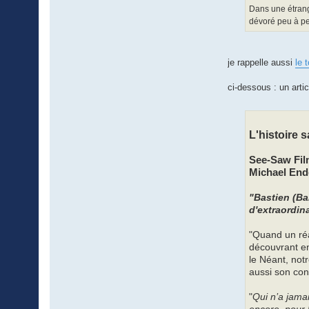
Dans une étrange
dévoré peu à peu
je rappelle aussi
le 
ci-dessous : un arti
L'histoire 
See-Saw Film
Michael End
"Bastien (Ba
d'extraordina
"Quand un réa
découvrant e
le Néant, not
aussi son con
"
Qui n’a jama