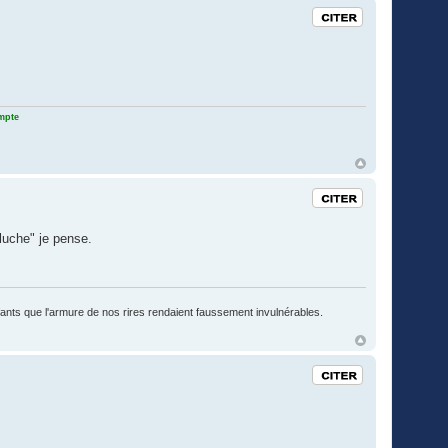
Citation
ompte
Citation
eluche" je pense.
fants que l'armure de nos rires rendaient faussement invulnérables.
Citation