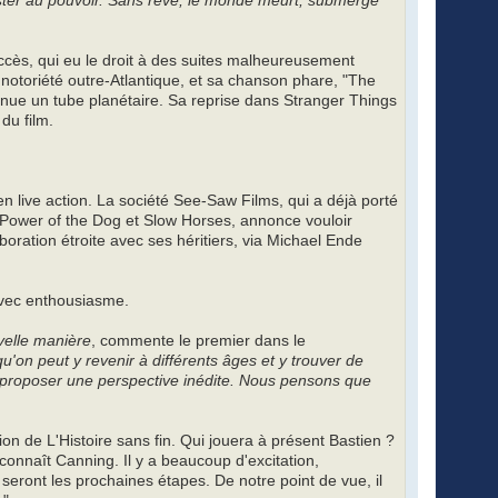
ester au pouvoir. Sans rêve, le monde meurt, submergé
uccès, qui eu le droit à des suites malheureusement
 notoriété outre-Atlantique, et sa chanson phare, "The
nue un tube planétaire. Sa reprise dans Stranger Things
du film.
en live action. La société See-Saw Films, qui a déjà porté
he Power of the Dog et Slow Horses, annonce vouloir
aboration étroite avec ses héritiers, via Michael Ende
avec enthousiasme.
uvelle manière
, commente le premier dans le
qu'on peut y revenir à différents âges et y trouver de
r proposer une perspective inédite. Nous pensons que
sion de L'Histoire sans fin. Qui jouera à présent Bastien ?
onnaît Canning. Il y a beaucoup d'excitation,
s seront les prochaines étapes. De notre point de vue, il