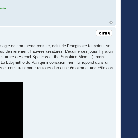
ompte
Citation
a magie de son thème premier, celui de l'imaginaire totipotent se
ues, dernièrement Pauvres créatures, L'écume des jours il y a un
 autres (Eternal Spotless of the Sunshine Mind ...), mais
 Le Labyrinthe de Pan qui inconsciemment lui répond dans un
pes et nous transporte toujours dans une émotion et une réflexion