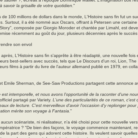
le sauver ?
, écrivait à l'époque Dominique Maillet.
L’imagination doit r
à savoir la grisaille de votre quotidien
."
s de 100 millions de dollars dans le monde, L'Histoire sans fin fut un s
s. Surtout, il a été nommé aux Oscars, offrant à Petersen une certaine
tory", composée par Giorgio Moroder et chantée par Limahl, est deve
s remise récemment au goût du jour, plusieurs décennies après le succès 
rendre son envol
après, L'Histoire sans fin s'apprête à être réadapté, une nouvelle fois 
sieurs best-sellers avec succès, tels que Le Discours d'un roi, Lion, T
eurs films à partir du livre de l'auteur allemand publié en 1979, en coll
 et Emile Sherman, de See-Saw Productions partagent cette annonce 
e est intemporelle, et nous avons l'opportunité de la raconter d'une no
ficiel partagé par Variety.
L'une des particularités de ce roman, c'est 
aux de lecture. C'est merveilleux d'avoir l'occasion d'y replonger pou
ation mérite son voyage à Fantasia
."
, aucun scénariste, ni réalisateur, n'a été choisi pour cette nouvelle ver
'Impératrice ? "De bien des façons, le voyage commence maintenant, rec
 de la part des gens qui adorent cette histoire. Ils veulent savoir quelle