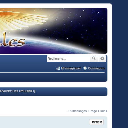
M’enregistrer
Connexion
OUVEZ LES UTILISER !)
18 messages • Page
1
sur
1
Citation