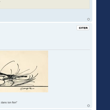
."
Citation
 dans ton fion"