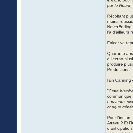
encore, pour 
par le Néant, 
Récoltant plu
moins réussie
NeverEnding S
l'a d'ailleur
Falcor va rep
Quarante ans 
à l'écran plu
produire plusi
Productions.
Iain Canning
"
Cette histoir
communiqué of
nouveaux nive
chaque génér
Pour l'instant
Atreyu ? Et l
d'anticipation