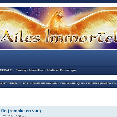
ENERALE
Fantasy - Merveilleux - Médiéval Fantastique
S ET CINÉMA DU FORUM SONT EN TRAVAUX DURANT QUELQUES SEMAINES (MAIS VOUS P
 fin (remake en vue)
c. 07, 2024 10:52 am