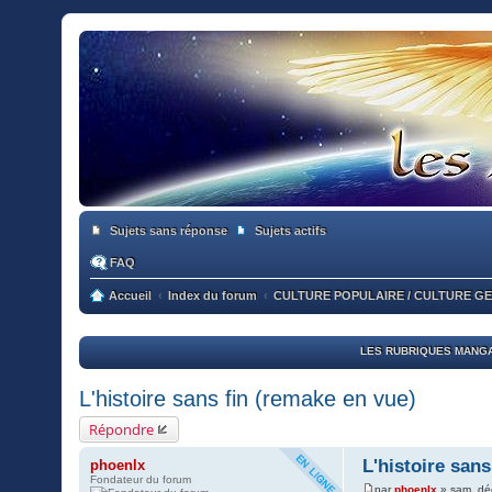
Sujets sans réponse
Sujets actifs
FAQ
Accueil
Index du forum
CULTURE POPULAIRE / CULTURE G
LES RUBRIQUES MANGA
L'histoire sans fin (remake en vue)
Répondre
L'histoire sans
phoenlx
Fondateur du forum
par
phoenlx
»
sam. dé