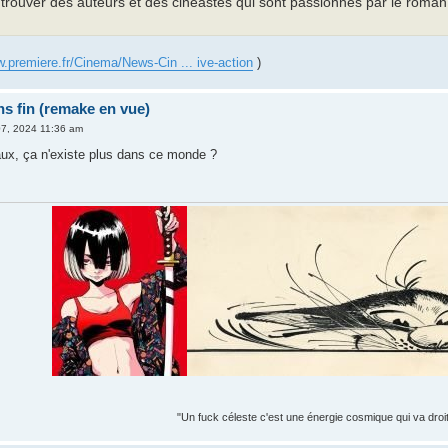
e trouver des auteurs et des cinéastes qui sont passionnés par le roman
w.premiere.fr/Cinema/News-Cin ... ive-action
)
ns fin (remake en vue)
07, 2024 11:36 am
naux, ça n'existe plus dans ce monde ?
"Un fuck céleste c'est une énergie cosmique qui va droit