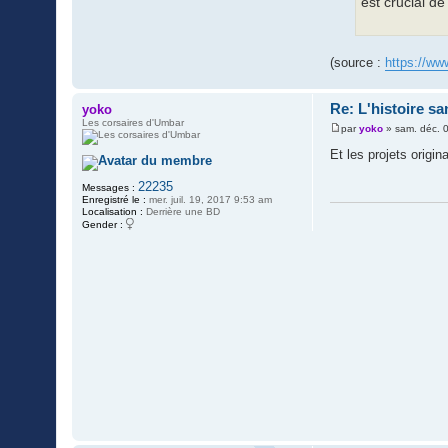
est crucial d
(source :
https://ww
Re: L'histoire sa
yoko
Les corsaires d'Umbar
par
yoko
»
sam. déc. 
M
e
Et les projets origi
s
s
22235
a
Messages :
g
Enregistré le :
mer. juil. 19, 2017 9:53 am
e
Localisation :
Derrière une BD
Gender :