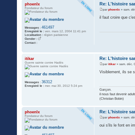
Re: L'histoire sa
phoenlx
Fondateur du forum
par
phoenlx
»
sam. dé
M
e
il faut croire que c'
s
s
461497
a
Messages :
g
Enregistré le :
ven. mars 12, 2004 11:41 pm
e
Localisation :
région parisienne
Gender :
Contact :
C
o
n
t
Re: L'histoire sa
itikar
a
Guerre sainte contre Hadès
c
par
itikar
»
sam. déc. 
M
t
e
e
Visiblement, ils se s
s
r
s
p
36312
a
h
Messages :
g
o
Enregistré le :
mer. mai 30, 2012 5:24 pm
e
e
Garçon.
n
il nous faut devenir adu
l
(Christian Bobin)
x
Re: L'histoire sa
phoenlx
Fondateur du forum
par
phoenlx
»
sam. dé
M
e
oui s'ils le font en 
s
s
a