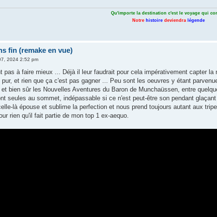
Qu'importe la destination c'est le voyage qui c
Notre
histoire
deviendra
légende
ns fin (remake en vue)
07, 2024 2:52 pm
ont pas à faire mieux ... Déjà il leur faudrait pour cela impérativement capter l
 pur, et rien que ça c'est pas gagner ... Peu sont les oeuvres y étant parven
 et bien sûr les Nouvelles Aventures du Baron de Munchaüssen, entre quelques
nt seules au sommet, indépassable si ce n'est peut-être son pendant glaçant
 celle-là épouse et sublime la perfection et nous prend toujours autant aux tri
ur rien qu'il fait partie de mon top 1 ex-aequo.