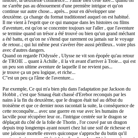
histoire, la deuxième commence... J'aime bien cette idée... quand on
ne s'arrête pas au dénouement d'une première intrigue et qu'on
continue sur autre chose... après... pour en développer une
deuxième. ça change du format traditionnel auquel on est habitué.
Il me vient à l'esprit que ce qui manque dans les histoires ou films
d'aventure, est qu'on se concentre toujours sur l'aller , que l'aventure
se termine quand un trésor a été trouvé ou bien qu'un grand méchant
a été battu, et qu'on ne s'étend que rarement ou jamais sur le voyage
de retour..; qui lui même peut s'avérer être aussi périlleux.. voire plus
avec d'autres dangers.
Quand on regarde l'Odyssée , Ulysse ne vit son épopée qu'au retour
de TROIE .. quant à Achille , il la vit avant d'arriver à Troie... qui est
un peu son ultime aventure de laquelle il ne revient pas...
je trouve ça un peu logique, et riche...
C''est un peu ça l'âme de l'aventure...
Par exemple, Ce qui m'a bien plu dans l'adaptation par Jackson du
Hobbit , c'est que Smaug était chassé d'Erebor reconquis par les
nains à la fin du deuxième, que le dragon était tué au début du
troisième et que ce dernier nous racontait la suite, la conséquence de
cette reconquête... avec une guerre en vue avec les humains de
lacville pour récupérer leur or.. l'intrigue centrée sur le dragon se
déplaçait du côté de la folie de Thorin , l'or couvé par un dragon
depuis trop longtemps ayant nourri chez lui une soif de richesse et
une jalousie mortelle envers quiconque s'approche du butin qu'il