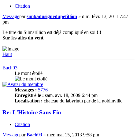
Citation
Message
par
simbadusignedupetitlion
»
dim. févr. 13, 2011 7:47
pm
Le titre du Silmarillion est déjà compliqué en soi !!!
Sur les ailes du vent
Haut
Bach93
Le mont étoilé
Messages :
5776
Enregistré le :
sam. avr. 18, 2009 6:44 pm
Localisation :
chateau du labyrinth par de la goblinville
Re: L'Histoire Sans Fin
Citation
Message
par
Bach93
»
mer. mai 15, 2013 9:58 pm