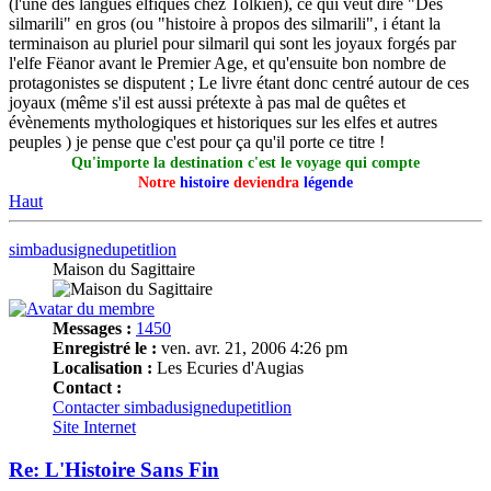
(l'une des langues elfiques chez Tolkien), ce qui veut dire "Des
silmarili" en gros (ou "histoire à propos des silmarili", i étant la
terminaison au pluriel pour silmaril qui sont les joyaux forgés par
l'elfe Fëanor avant le Premier Age, et qu'ensuite bon nombre de
protagonistes se disputent ; Le livre étant donc centré autour de ces
joyaux (même s'il est aussi prétexte à pas mal de quêtes et
évènements mythologiques et historiques sur les elfes et autres
peuples ) je pense que c'est pour ça qu'il porte ce titre !
Qu'importe la destination c'est le voyage qui compte
Notre
histoire
deviendra
légende
Haut
simbadusignedupetitlion
Maison du Sagittaire
Messages :
1450
Enregistré le :
ven. avr. 21, 2006 4:26 pm
Localisation :
Les Ecuries d'Augias
Contact :
Contacter simbadusignedupetitlion
Site Internet
Re: L'Histoire Sans Fin