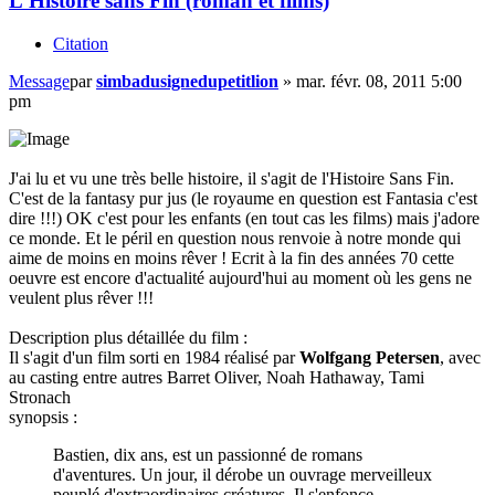
L'Histoire sans Fin (roman et films)
Citation
Message
par
simbadusignedupetitlion
»
mar. févr. 08, 2011 5:00
pm
J'ai lu et vu une très belle histoire, il s'agit de l'Histoire Sans Fin.
C'est de la fantasy pur jus (le royaume en question est Fantasia c'est
dire !!!) OK c'est pour les enfants (en tout cas les films) mais j'adore
ce monde. Et le péril en question nous renvoie à notre monde qui
aime de moins en moins rêver ! Ecrit à la fin des années 70 cette
oeuvre est encore d'actualité aujourd'hui au moment où les gens ne
veulent plus rêver !!!
Description plus détaillée du film :
Il s'agit d'un film sorti en 1984 réalisé par
Wolfgang Petersen
, avec
au casting entre autres Barret Oliver, Noah Hathaway, Tami
Stronach
synopsis :
Bastien, dix ans, est un passionné de romans
d'aventures. Un jour, il dérobe un ouvrage merveilleux
peuplé d'extraordinaires créatures. Il s'enfonce