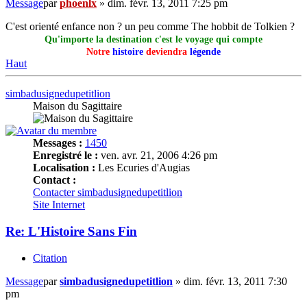
Message
par
phoenlx
»
dim. févr. 13, 2011 7:25 pm
C'est orienté enfance non ? un peu comme The hobbit de Tolkien ?
Qu'importe la destination c'est le voyage qui compte
Notre
histoire
deviendra
légende
Haut
simbadusignedupetitlion
Maison du Sagittaire
Messages :
1450
Enregistré le :
ven. avr. 21, 2006 4:26 pm
Localisation :
Les Ecuries d'Augias
Contact :
Contacter simbadusignedupetitlion
Site Internet
Re: L'Histoire Sans Fin
Citation
Message
par
simbadusignedupetitlion
»
dim. févr. 13, 2011 7:30
pm