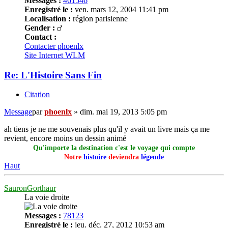
Messages :
461546
Enregistré le :
ven. mars 12, 2004 11:41 pm
Localisation :
région parisienne
Gender :
Contact :
Contacter phoenlx
Site Internet
WLM
Re: L'Histoire Sans Fin
Citation
Message
par
phoenlx
»
dim. mai 19, 2013 5:05 pm
ah tiens je ne me souvenais plus qu'il y avait un livre mais ça me
revient, encore moins un dessin animé
Qu'importe la destination c'est le voyage qui compte
Notre
histoire
deviendra
légende
Haut
SauronGorthaur
La voie droite
Messages :
78123
Enregistré le :
jeu. déc. 27, 2012 10:53 am