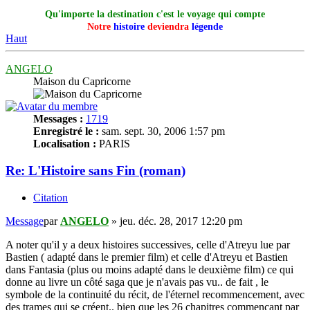
Qu'importe la destination c'est le voyage qui compte
Notre
histoire
deviendra
légende
Haut
ANGELO
Maison du Capricorne
Messages :
1719
Enregistré le :
sam. sept. 30, 2006 1:57 pm
Localisation :
PARIS
Re: L'Histoire sans Fin (roman)
Citation
Message
par
ANGELO
»
jeu. déc. 28, 2017 12:20 pm
A noter qu'il y a deux histoires successives, celle d'Atreyu lue par
Bastien ( adapté dans le premier film) et celle d'Atreyu et Bastien
dans Fantasia (plus ou moins adapté dans le deuxième film) ce qui
donne au livre un côté saga que je n'avais pas vu.. de fait , le
symbole de la continuité du récit, de l'éternel recommencement, avec
des trames qui se créent.. bien que les 26 chapitres commençant par