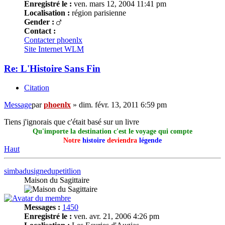
Enregistré le :
ven. mars 12, 2004 11:41 pm
Localisation :
région parisienne
Gender :
Contact :
Contacter phoenlx
Site Internet
WLM
Re: L'Histoire Sans Fin
Citation
Message
par
phoenlx
»
dim. févr. 13, 2011 6:59 pm
Tiens j'ignorais que c'était basé sur un livre
Qu'importe la destination c'est le voyage qui compte
Notre
histoire
deviendra
légende
Haut
simbadusignedupetitlion
Maison du Sagittaire
Messages :
1450
Enregistré le :
ven. avr. 21, 2006 4:26 pm