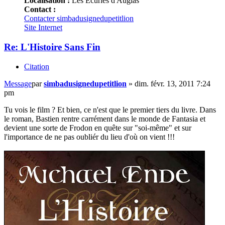
Localisation :
Les Ecuries d'Augias
Contact :
Contacter simbadusignedupetitlion
Site Internet
Re: L'Histoire Sans Fin
Citation
Message
par
simbadusignedupetitlion
»
dim. févr. 13, 2011 7:24
pm
Tu vois le film ? Et bien, ce n'est que le premier tiers du livre. Dans
le roman, Bastien rentre carrément dans le monde de Fantasia et
devient une sorte de Frodon en quête sur "soi-même" et sur
l'importance de ne pas oubliér du lieu d'où on vient !!!