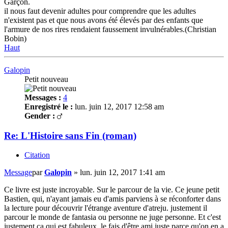
Garçon.
il nous faut devenir adultes pour comprendre que les adultes
n'existent pas et que nous avons été élevés par des enfants que
l'armure de nos rires rendaient faussement invulnérables.(Christian
Bobin)
Haut
Galopin
Petit nouveau
Messages :
4
Enregistré le :
lun. juin 12, 2017 12:58 am
Gender :
Re: L'Histoire sans Fin (roman)
Citation
Message
par
Galopin
»
lun. juin 12, 2017 1:41 am
Ce livre est juste incroyable. Sur le parcour de la vie. Ce jeune petit
Bastien, qui, n'ayant jamais eu d'amis parviens à se réconforter dans
la lecture pour découvrir l'étrange aventure d'atreju. justement il
parcour le monde de fantasia ou personne ne juge personne. Et c'est
justement ça qui est fabuleux, le fais d'être ami juste parce qu'on en a