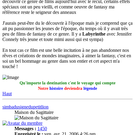
découvrir ce genre de films aujourd'hui avec le recul, certains effets
spéciaux ont un peu vieilli, et comme oeuvre de fantasy ma
référence reste le seigneur des anneaux
J'aurais peut-être du le découvrir à l'époque mais je comprend que ça
ait pu passionner les jeunes de l'époque, du temps où il y avait très
peu de films de fantasy de ce genre. Il y a
Labyrinthe
avec Jennifer
Connely très jeune et toute mimi aussi qui est sympa)
En tout cas ce film est une belle incitation à ne pas abandonner nos
rêves et créations de mondes imaginaires, à aimer la fantasy, c'est en
soi un bel hommage au genre dans son entier et cet aspect m'a
touché !
Qu'importe la destination c'est le voyage qui compte
Notre
histoire
deviendra
légende
Haut
simbadusignedupetitlion
Maison du Sagittaire
Messages :
1450
Enregistré le :
ven. avr. 21, 2006 4:26 pm