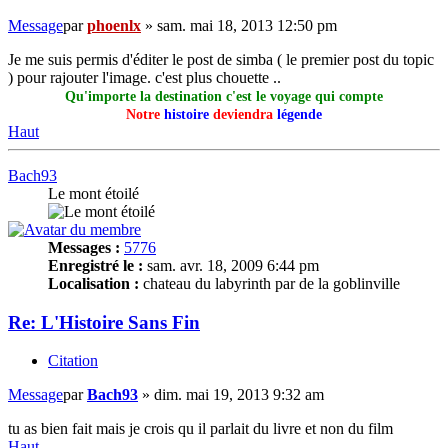
Message
par
phoenlx
»
sam. mai 18, 2013 12:50 pm
Je me suis permis d'éditer le post de simba ( le premier post du topic
) pour rajouter l'image. c'est plus chouette ..
Qu'importe la destination c'est le voyage qui compte
Notre
histoire
deviendra
légende
Haut
Bach93
Le mont étoilé
Messages :
5776
Enregistré le :
sam. avr. 18, 2009 6:44 pm
Localisation :
chateau du labyrinth par de la goblinville
Re: L'Histoire Sans Fin
Citation
Message
par
Bach93
»
dim. mai 19, 2013 9:32 am
tu as bien fait mais je crois qu il parlait du livre et non du film
Haut