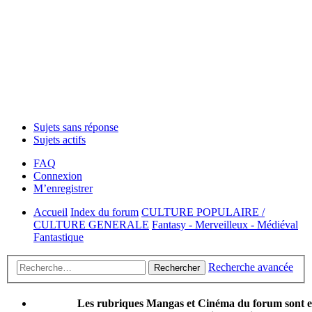
Sujets sans réponse
Sujets actifs
FAQ
Connexion
M’enregistrer
Accueil
Index du forum
CULTURE POPULAIRE /
CULTURE GENERALE
Fantasy - Merveilleux - Médiéval
Fantastique
Recherche avancée
Rechercher
Les rubriques Mangas et Cinéma du forum sont 