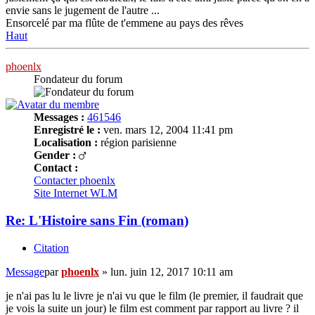
envie sans le jugement de l'autre ...
Ensorcelé par ma flûte de t'emmene au pays des rêves
Haut
phoenlx
Fondateur du forum
Messages :
461546
Enregistré le :
ven. mars 12, 2004 11:41 pm
Localisation :
région parisienne
Gender :
Contact :
Contacter phoenlx
Site Internet
WLM
Re: L'Histoire sans Fin (roman)
Citation
Message
par
phoenlx
»
lun. juin 12, 2017 10:11 am
je n'ai pas lu le livre je n'ai vu que le film (le premier, il faudrait que
je vois la suite un jour) le film est comment par rapport au livre ? il