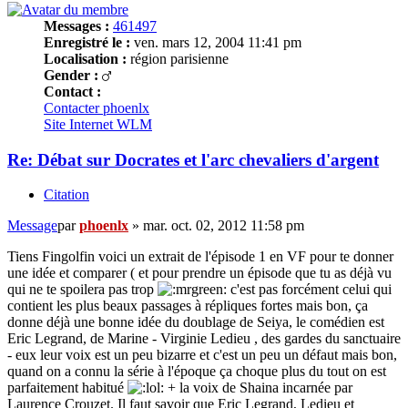
Messages :
461497
Enregistré le :
ven. mars 12, 2004 11:41 pm
Localisation :
région parisienne
Gender :
Contact :
Contacter phoenlx
Site Internet
WLM
Re: Débat sur Docrates et l'arc chevaliers d'argent
Citation
Message
par
phoenlx
»
mar. oct. 02, 2012 11:58 pm
Tiens Fingolfin voici un extrait de l'épisode 1 en VF pour te donner
une idée et comparer ( et pour prendre un épisode que tu as déjà vu
qui ne te spoilera pas trop
c'est pas forcément celui qui
contient les plus beaux passages à répliques fortes mais bon, ça
donne déjà une bonne idée du doublage de Seiya, le comédien est
Eric Legrand, de Marine - Virginie Ledieu , des gardes du sanctuaire
- eux leur voix est un peu bizarre et c'est un peu un défaut mais bon,
quand on a connu la série à l'époque ça choque plus du tout on est
parfaitement habitué
+ la voix de Shaina incarnée par
Laurence Crouzet. Il faut savoir que Eric Legrand, Ledieu et