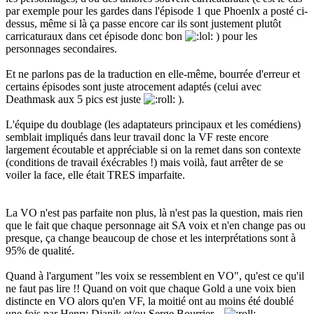
par exemple pour les gardes dans l'épisode 1 que Phoenlx a posté ci-
dessus, même si là ça passe encore car ils sont justement plutôt
carricaturaux dans cet épisode donc bon
) pour les
personnages secondaires.
Et ne parlons pas de la traduction en elle-même, bourrée d'erreur et
certains épisodes sont juste atrocement adaptés (celui avec
Deathmask aux 5 pics est juste
).
L'équipe du doublage (les adaptateurs principaux et les comédiens)
semblait impliqués dans leur travail donc la VF reste encore
largement écoutable et appréciable si on la remet dans son contexte
(conditions de travail éxécrables !) mais voilà, faut arrêter de se
voiler la face, elle était TRES imparfaite.
La VO n'est pas parfaite non plus, là n'est pas la question, mais rien
que le fait que chaque personnage ait SA voix et n'en change pas ou
presque, ça change beaucoup de chose et les interprétations sont à
95% de qualité.
Quand à l'argument "les voix se ressemblent en VO", qu'est ce qu'il
ne faut pas lire !! Quand on voit que chaque Gold a une voix bien
distincte en VO alors qu'en VF, la moitié ont au moins été doublé
une fois par Henry Djanik et/ou Serge Bourrier...