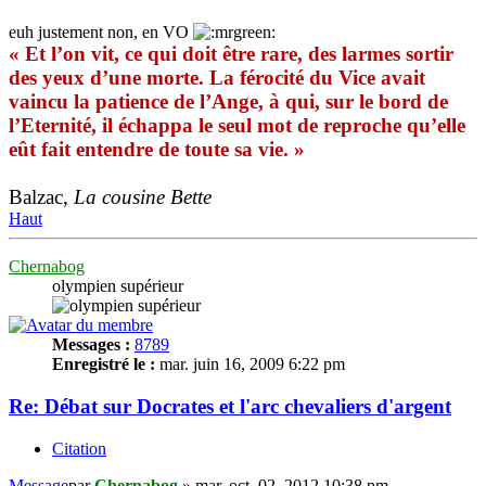
euh justement non, en VO
« Et l’on vit, ce qui doit être rare, des larmes sortir
des yeux d’une morte. La férocité du Vice avait
vaincu la patience de l’Ange, à qui, sur le bord de
l’Eternité, il échappa le seul mot de reproche qu’elle
eût fait entendre de toute sa vie. »
Balzac,
La cousine Bette
Haut
Chernabog
olympien supérieur
Messages :
8789
Enregistré le :
mar. juin 16, 2009 6:22 pm
Re: Débat sur Docrates et l'arc chevaliers d'argent
Citation
Message
par
Chernabog
»
mar. oct. 02, 2012 10:38 pm