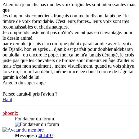
Attention je ne dis pas que les voix originales sont interessantes mais
que
les cinq ou six comédiens français comme tu dis ont la pêche ! le
timbre de voix formidable. C'est leurs forces.. leurs voix sont très
reconnaissables et charismatiques.
Je comprends justement pas qu'il n'y en ait pas eu d'avantage. pour
le dessin animé.
par exemple, je suis d'accord que phénix parait adulte avec la voix
de Djanik. bon et après ... djanik est parfait pour doubler aldebaran
ou aiolia . ou encore le pope. moi ça ne m'a jamais dérangé, je crois
juste pas que les chevaliers de bronze sont mineurs en âge d'ailleurs
mais c'est mon sentiment . même visuellement. quand tu vois shiryu
torse nu, surtout au début, même bruce lee dans la force de l'âge fait
gamin à côté de lui.
Angelo du super ange
Persée aurait-il pris l'avion ?
Haut
phoenlx
Fondateur du forum
Messages :
461497