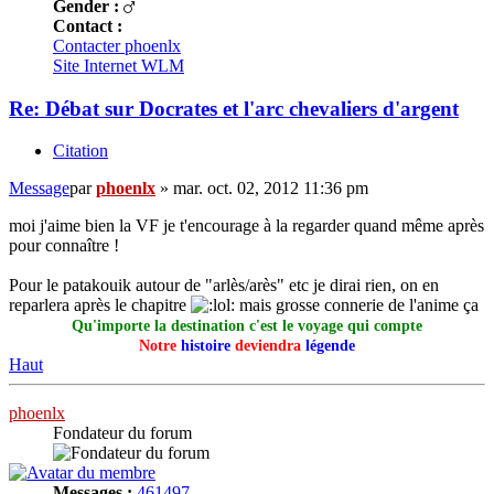
Gender :
Contact :
Contacter phoenlx
Site Internet
WLM
Re: Débat sur Docrates et l'arc chevaliers d'argent
Citation
Message
par
phoenlx
»
mar. oct. 02, 2012 11:36 pm
moi j'aime bien la VF je t'encourage à la regarder quand même après
pour connaître !
Pour le patakouik autour de "arlès/arès" etc je dirai rien, on en
reparlera après le chapitre
mais grosse connerie de l'anime ça
Qu'importe la destination c'est le voyage qui compte
Notre
histoire
deviendra
légende
Haut
phoenlx
Fondateur du forum
Messages :
461497