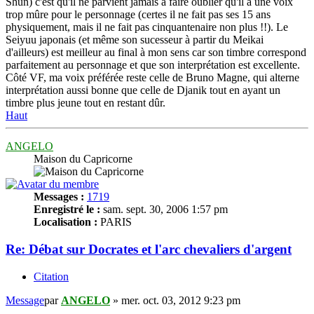
Shun) c'est qu'il ne parvient jamais à faire oublier qu'il a une voix
trop mûre pour le personnage (certes il ne fait pas ses 15 ans
physiquement, mais il ne fait pas cinquantenaire non plus !!). Le
Seiyuu japonais (et même son sucesseur à partir du Meikai
d'ailleurs) est meilleur au final à mon sens car son timbre correspond
parfaitement au personnage et que son interprétation est excellente.
Côté VF, ma voix préférée reste celle de Bruno Magne, qui alterne
interprétation aussi bonne que celle de Djanik tout en ayant un
timbre plus jeune tout en restant dûr.
Haut
ANGELO
Maison du Capricorne
Messages :
1719
Enregistré le :
sam. sept. 30, 2006 1:57 pm
Localisation :
PARIS
Re: Débat sur Docrates et l'arc chevaliers d'argent
Citation
Message
par
ANGELO
»
mer. oct. 03, 2012 9:23 pm