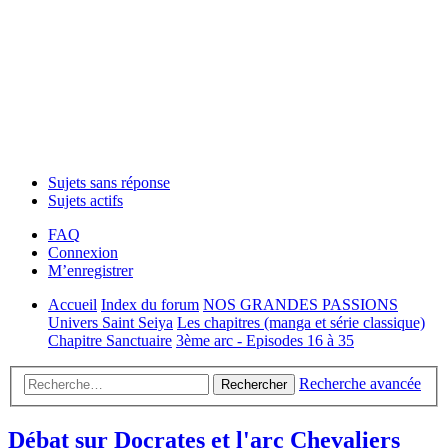
Sujets sans réponse
Sujets actifs
FAQ
Connexion
M’enregistrer
Accueil
Index du forum
NOS GRANDES PASSIONS
Univers Saint Seiya
Les chapitres (manga et série classique)
Chapitre Sanctuaire
3ème arc - Episodes 16 à 35
Recherche avancée
Rechercher
Débat sur Docrates et l'arc Chevaliers