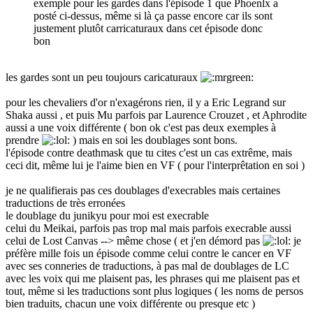
exemple pour les gardes dans l'épisode 1 que Phoenlx a
posté ci-dessus, même si là ça passe encore car ils sont
justement plutôt carricaturaux dans cet épisode donc
bon
les gardes sont un peu toujours caricaturaux
pour les chevaliers d'or n'exagérons rien, il y a Eric Legrand sur
Shaka aussi , et puis Mu parfois par Laurence Crouzet , et Aphrodite
aussi a une voix différente ( bon ok c'est pas deux exemples à
prendre
) mais en soi les doublages sont bons.
l'épisode contre deathmask que tu cites c'est un cas extrême, mais
ceci dit, même lui je l'aime bien en VF ( pour l'interprêtation en soi )
je ne qualifierais pas ces doublages d'execrables mais certaines
traductions de très erronées
le doublage du junikyu pour moi est execrable
celui du Meikai, parfois pas trop mal mais parfois execrable aussi
celui de Lost Canvas --> même chose ( et j'en démord pas
je
préfère mille fois un épisode comme celui contre le cancer en VF
avec ses conneries de traductions, à pas mal de doublages de LC
avec les voix qui me plaisent pas, les phrases qui me plaisent pas et
tout, même si les traductions sont plus logiques ( les noms de persos
bien traduits, chacun une voix différente ou presque etc )