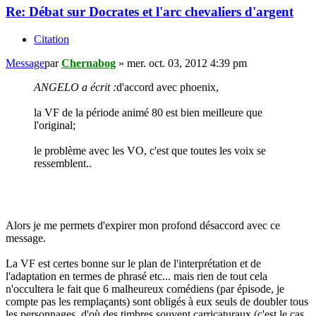
Re: Débat sur Docrates et l'arc chevaliers d'argent
Citation
Message
par
Chernabog
»
mer. oct. 03, 2012 4:39 pm
ANGELO a écrit :
d'accord avec phoenix,
la VF de la période animé 80 est bien meilleure que
l'original;
le problème avec les VO, c'est que toutes les voix se
ressemblent..
Alors je me permets d'expirer mon profond désaccord avec ce
message.
La VF est certes bonne sur le plan de l'interprétation et de
l'adaptation en termes de phrasé etc... mais rien de tout cela
n'occultera le fait que 6 malheureux comédiens (par épisode, je
compte pas les remplaçants) sont obligés à eux seuls de doubler tous
les personnages, d'où des timbres souvent carricaturaux (c'est le cas