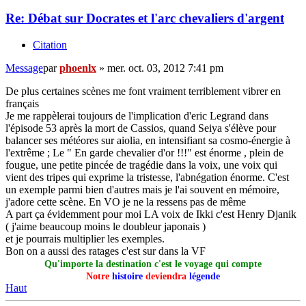
Re: Débat sur Docrates et l'arc chevaliers d'argent
Citation
Message
par
phoenlx
»
mer. oct. 03, 2012 7:41 pm
De plus certaines scènes me font vraiment terriblement vibrer en
français
Je me rappèlerai toujours de l'implication d'eric Legrand dans
l'épisode 53 après la mort de Cassios, quand Seiya s'élève pour
balancer ses météores sur aiolia, en intensifiant sa cosmo-énergie à
l'extrême ; Le " En garde chevalier d'or !!!" est énorme , plein de
fougue, une petite pincée de tragédie dans la voix, une voix qui
vient des tripes qui exprime la tristesse, l'abnégation énorme. C'est
un exemple parmi bien d'autres mais je l'ai souvent en mémoire,
j'adore cette scène. En VO je ne la ressens pas de même
A part ça évidemment pour moi LA voix de Ikki c'est Henry Djanik
( j'aime beaucoup moins le doubleur japonais )
et je pourrais multiplier les exemples.
Bon on a aussi des ratages c'est sur dans la VF
Qu'importe la destination c'est le voyage qui compte
Notre
histoire
deviendra
légende
Haut