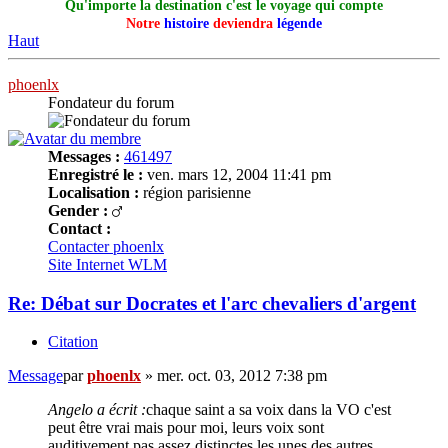
Qu'importe la destination c'est le voyage qui compte
Notre
histoire
deviendra
légende
Haut
phoenlx
Fondateur du forum
Messages :
461497
Enregistré le :
ven. mars 12, 2004 11:41 pm
Localisation :
région parisienne
Gender :
Contact :
Contacter phoenlx
Site Internet
WLM
Re: Débat sur Docrates et l'arc chevaliers d'argent
Citation
Message
par
phoenlx
»
mer. oct. 03, 2012 7:38 pm
Angelo a écrit :
chaque saint a sa voix dans la VO c'est
peut être vrai mais pour moi, leurs voix sont
auditivement pas assez distinctes les unes des autres.