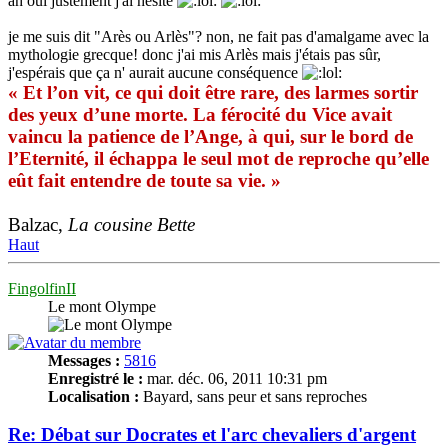
ah oui justement j'ai hésité
je me suis dit "Arès ou Arlès"? non, ne fait pas d'amalgame avec la
mythologie grecque! donc j'ai mis Arlès mais j'étais pas sûr,
j'espérais que ça n' aurait aucune conséquence
« Et l’on vit, ce qui doit être rare, des larmes sortir
des yeux d’une morte. La férocité du Vice avait
vaincu la patience de l’Ange, à qui, sur le bord de
l’Eternité, il échappa le seul mot de reproche qu’elle
eût fait entendre de toute sa vie. »
Balzac,
La cousine Bette
Haut
FingolfinII
Le mont Olympe
Messages :
5816
Enregistré le :
mar. déc. 06, 2011 10:31 pm
Localisation :
Bayard, sans peur et sans reproches
Re: Débat sur Docrates et l'arc chevaliers d'argent