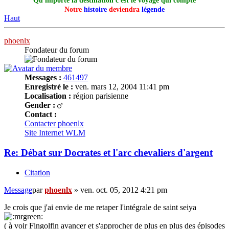
Qu'importe la destination c'est le voyage qui compte
Notre
histoire
deviendra
légende
Haut
phoenlx
Fondateur du forum
Messages :
461497
Enregistré le :
ven. mars 12, 2004 11:41 pm
Localisation :
région parisienne
Gender :
Contact :
Contacter phoenlx
Site Internet
WLM
Re: Débat sur Docrates et l'arc chevaliers d'argent
Citation
Message
par
phoenlx
»
ven. oct. 05, 2012 4:21 pm
Je crois que j'ai envie de me retaper l'intégrale de saint seiya
( à voir Fingolfin avancer et s'approcher de plus en plus des épisodes