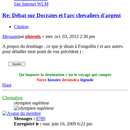
Site Internet
WLM
Re: Débat sur Docrates et l'arc chevaliers d'argent
Citation
Message
par
phoenlx
»
mer. oct. 03, 2012 2:30 pm
A propos du doublage , ce que je dirais à Fongolfin ( et aux autres
pour détailler mon point de vue précédent ) :
Qu'importe la destination c'est le voyage qui compte
Notre
histoire
deviendra
légende
Haut
Chernabog
olympien supérieur
Messages :
8789
Enregistré le :
mar. juin 16, 2009 6:22 pm