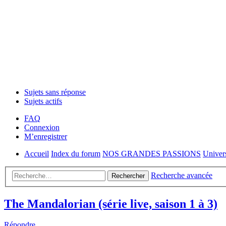
Sujets sans réponse
Sujets actifs
FAQ
Connexion
M’enregistrer
Accueil
Index du forum
NOS GRANDES PASSIONS
Univer
Recherche avancée
Rechercher
The Mandalorian (série live, saison 1 à 3)
Répondre