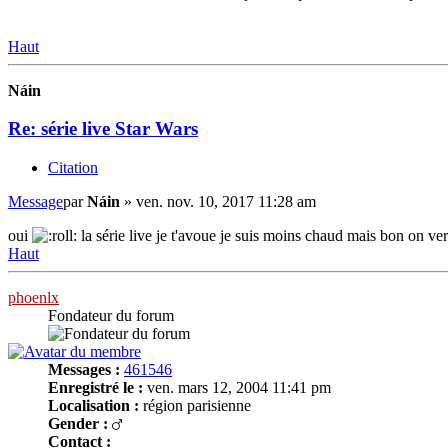
Haut
Náin
Re: série live Star Wars
Citation
Message
par
Náin
»
ven. nov. 10, 2017 11:28 am
oui
la série live je t'avoue je suis moins chaud mais bon on ver
Haut
phoenlx
Fondateur du forum
Messages :
461546
Enregistré le :
ven. mars 12, 2004 11:41 pm
Localisation :
région parisienne
Gender :
Contact :