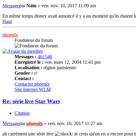
Message
par
Náin
»
ven. nov. 10, 2017 11:09 am
En même temps disney avait annoncé il y a un moment qu'ils étaient loi
Haut
phoenlx
Fondateur du forum
Messages :
461546
Enregistré le :
ven. mars 12, 2004 11:41 pm
Localisation :
région parisienne
Gender :
Contact :
Contacter phoenlx
Site Internet
WLM
Re: série live Star Wars
Citation
Message
par
phoenlx
»
ven. nov. 10, 2017 11:27 am
ah carrément une série live
je crois qu'on en a encore pour 