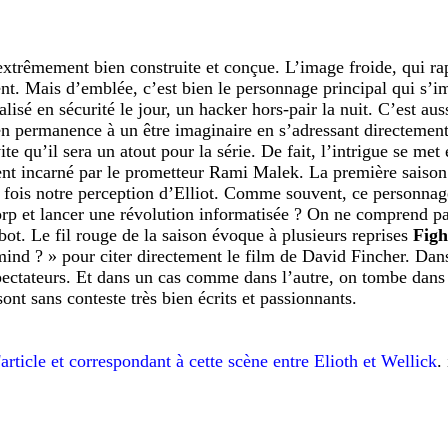
xtrêmement bien construite et conçue. L’image froide, qui rap
ent. Mais d’emblée, c’est bien le personnage principal qui s’
lisé en sécurité le jour, un hacker hors-pair la nuit. C’est au
en permanence à un être imaginaire en s’adressant directement
e qu’il sera un atout pour la série. De fait, l’intrigue se met
ent incarné par le prometteur Rami Malek. La première saison t
fois notre perception d’Elliot. Comme souvent, ce personnage e
orp et lancer une révolution informatisée ? On ne comprend pa
t. Le fil rouge de la saison évoque à plusieurs reprises
Figh
 mind ? » pour citer directement le film de David Fincher. Da
 spectateurs. Et dans un cas comme dans l’autre, on tombe dans l
ont sans conteste très bien écrits et passionnants.
rticle et correspondant à cette scène entre Elioth et Wellick
.