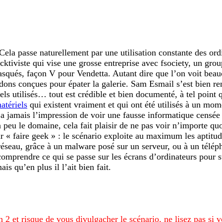
ela passe naturellement par une utilisation constante des ordin
acktiviste qui vise une grosse entreprise avec fsociety, un gr
masqués, façon V pour Vendetta. Autant dire que l’on voit bea
dons conçues pour épater la galerie. Sam Esmail s’est bien rens
iels utilisés… tout est crédible et bien documenté, à tel point
matériels
qui existent vraiment et qui ont été utilisés à un mom
n’a jamais l’impression de voir une fausse informatique censée 
peu le domaine, cela fait plaisir de ne pas voir n’importe quoi 
 « faire geek » : le scénario exploite au maximum les aptitud
réseau, grâce à un malware posé sur un serveur, ou à un téléph
 comprendre ce qui se passe sur les écrans d’ordinateurs pour s
is qu’en plus il l’ait bien fait.
n 2 et risque de vous divulgacher le scénario, ne lisez pas si v