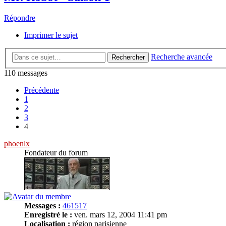
Répondre
Imprimer le sujet
Recherche avancée
Rechercher
110 messages
Précédente
1
2
3
4
phoenlx
Fondateur du forum
Messages :
461517
Enregistré le :
ven. mars 12, 2004 11:41 pm
Localisation :
région parisienne