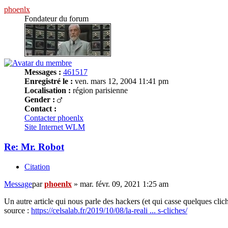
phoenlx
Fondateur du forum
Messages :
461517
Enregistré le :
ven. mars 12, 2004 11:41 pm
Localisation :
région parisienne
Gender :
Contact :
Contacter phoenlx
Site Internet
WLM
Re: Mr. Robot
Citation
Message
par
phoenlx
»
mar. févr. 09, 2021 1:25 am
Un autre article qui nous parle des hackers (et qui casse quelques clic
source :
https://celsalab.fr/2019/10/08/la-reali ... s-cliches/