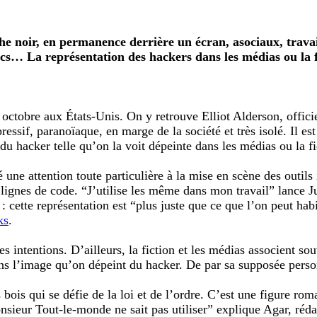
e noir, en permanence derrière un écran, asociaux, travai
cs… La représentation des hackers dans les médias ou la fict
 octobre aux États-Unis. On y retrouve Elliot Alderson, offici
essif, paranoïaque, en marge de la société et très isolé. Il es
du hacker telle qu’on la voit dépeinte dans les médias ou la fi
une attention toute particulière à la mise en scène des outils 
lignes de code. “J’utilise les même dans mon travail” lance J
: cette représentation est “plus juste que ce que l’on peut hab
ks
.
 intentions. D’ailleurs, la fiction et les médias associent sou
ns l’image qu’on dépeint du hacker. De par sa supposée personna
bois qui se défie de la loi et de l’ordre. C’est une figure roma
monsieur Tout-le-monde ne sait pas utiliser” explique Agar, ré