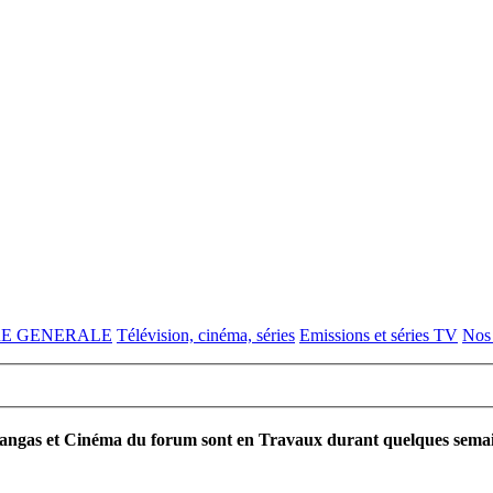
RE GENERALE
Télévision, cinéma, séries
Emissions et séries TV
Nos 
ngas et Cinéma du forum sont en Travaux durant quelques semaines