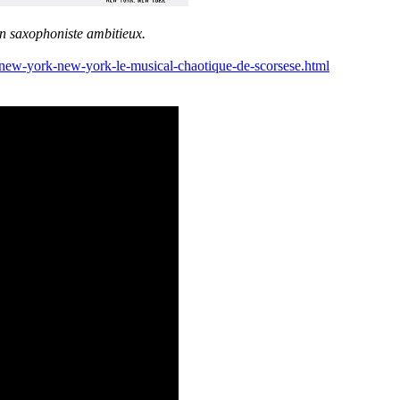
n saxophoniste ambitieux.
ew-york-new-york-le-musical-chaotique-de-scorsese.html