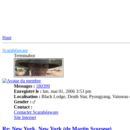
Haut
Scarabéaware
Terminabot
Messages :
180399
Enregistré le :
lun. mai 01, 2006 3:53 pm
Localisation :
Black Lodge, Death Star, Pyongyang, Vaisseau 
Gender :
Contact :
Contacter Scarabéaware
Site Internet
Re: New York, New York (de Martin Scorsese)