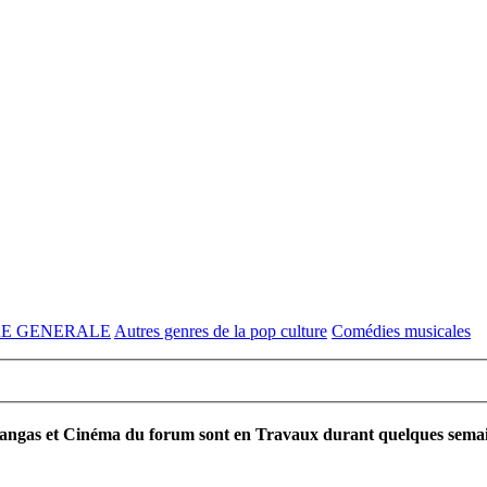
RE GENERALE
Autres genres de la pop culture
Comédies musicales
ngas et Cinéma du forum sont en Travaux durant quelques semaines