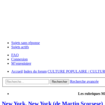
Sujets sans réponse
Sujets actifs
FAQ
Connexion
M’enregistrer
Accueil
Index du forum
CULTURE POPULAIRE / CULTU
Recherche avancée
Rechercher
Les rubriques Ma
New York, New York (de Martin Scorsese)