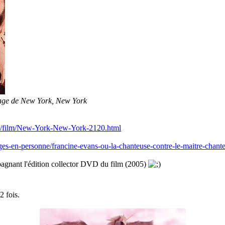
nage de New York, New York
ma/film/New-York-New-York-2120.html
ages-en-personne/francine-evans-ou-la-chanteuse-contre-le-maitre-chan
mpagnant l'édition collector DVD du film (2005)
2 fois.