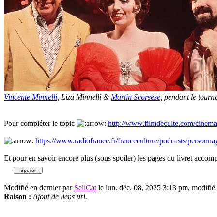
Vincente Minnelli
, Liza Minnelli &
Martin Scorsese
, pendant le tour
Pour compléter le topic
http://www.filmdeculte.com/cine
https://www.radiofrance.fr/franceculture/podcasts/personn
Et pour en savoir encore plus (sous spoiler) les pages du livret acco
Modifié en dernier par
SeliCat
le lun. déc. 08, 2025 3:13 pm, modifié 
Raison :
Ajout de liens url.